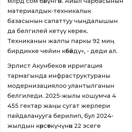
млрд сом бөлүнгөн. Айыл чарбасынын
материалдык-техникалык
базасынын сапаттуу чыңдалышын
да белгилей кетүү керек.
Техниканын жалпы паркы 92 миң
бирдикке чейин көбөйдү», - деди ал.
Эрлист Акунбеков ирригация
тармагында инфраструктураны
модернизациялоо улантылганын
белгиледи. 2025-жылы кошумча 4
455 гектар жаңы сугат жерлери
пайдаланууга берилип, бул 2024-
жылдын көрсөткүчүнөн 22 эсеге