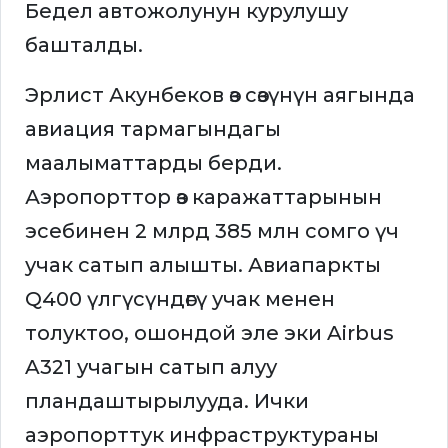
Бедел автожолунун курулушу
башталды.
Эрлист Акунбеков өз сөзүнүн аягында
авиация тармагындагы
маалыматтарды берди.
Аэропорттор өз каражаттарынын
эсебинен 2 млрд 385 млн сомго үч
учак сатып алышты. Авиапаркты
Q400 үлгүсүндөгү учак менен
толуктоо, ошондой эле эки Airbus
A321 учагын сатып алуу
пландаштырылууда. Ички
аэропорттук инфраструктураны