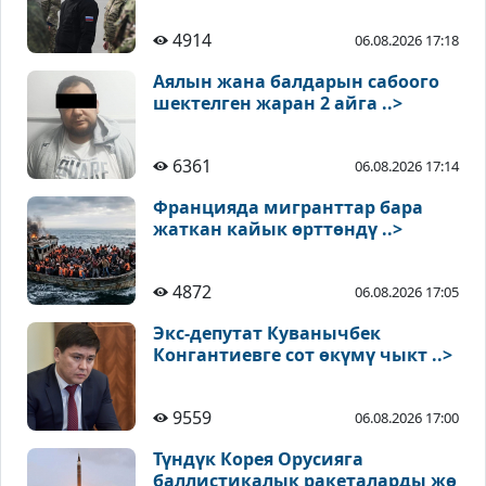
4914
06.08.2026 17:18
Аялын жана балдарын сабоого
шектелген жаран 2 айга ..>
6361
06.08.2026 17:14
Францияда мигранттар бара
жаткан кайык өрттөндү ..>
4872
06.08.2026 17:05
Экс-депутат Куванычбек
Конгантиевге сот өкүмү чыкт ..>
9559
06.08.2026 17:00
Түндүк Корея Орусияга
баллистикалык ракеталарды жө