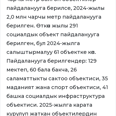
пайдаланууга берилсе, 2024-жылы
2,0 млн чарчы метр пайдаланууга
берилген. Өткөн жылы 291
социалдык объект пайдаланууга
берилген, бул 2024-жылга
салыштырмалуу 61 объектке көп.
Пайдаланууга берилгендер: 129
мектеп, 60 бала бакча, 26
саламаттыкты сактоо объектиси, 35
маданият жана спорт объектиси, 41
башка социалдык инфраструктура
объектиси. 2025-жылга карата
курулуп жаткан объектилердин