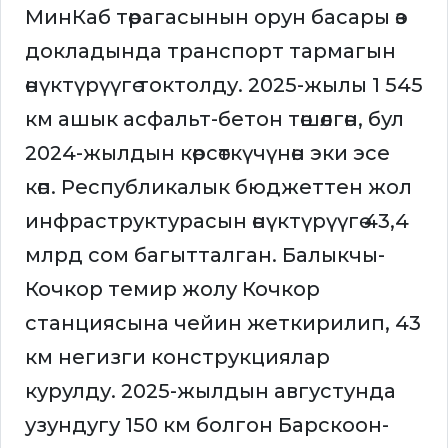
МинКаб төрагасынын орун басары өз
докладында транспорт тармагын
өнүктүрүүгө токтолду. 2025-жылы 1 545
км ашык асфальт-бетон төшөлгөн, бул
2024-жылдын көрсөткүчүнөн эки эсе
көп. Республикалык бюджеттен жол
инфраструктурасын өнүктүрүүгө 43,4
млрд сом багытталган. Балыкчы-
Кочкор темир жолу Кочкор
станциясына чейин жеткирилип, 43
км негизги конструкциялар
курулду. 2025-жылдын августунда
узундугу 150 км болгон Барскоон-