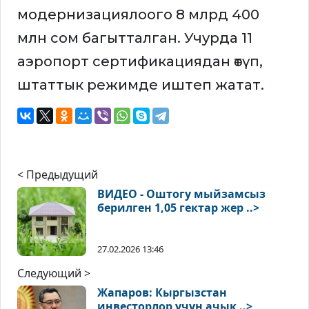
модернизациялоого 8 млрд 400
млн сом багытталган. Учурда 11
аэропорт сертификациядан өтүп,
штаттык режимде иштеп жатат.
< Предыдущий
ВИДЕО - Оштогу мыйзамсыз
берилген 1,05 гектар жер ..>
27.02.2026 13:46
Следующий >
Жапаров: Кыргызстан
инвесторлор үчүн ачык ..>