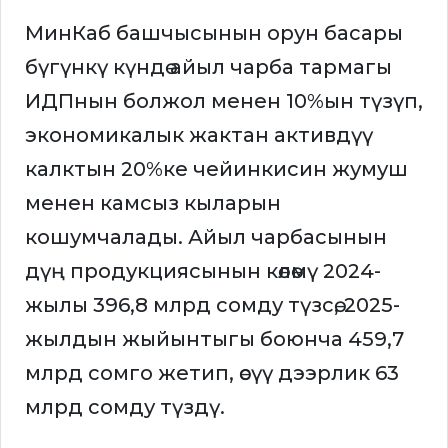
МинКаб башчысынын орун басары
бүгүнкү күндө айыл чарба тармагы
ИДПнын болжол менен 10%ын түзүп,
экономикалык жактан активдүү
калктын 20%ке чейинкисин жумуш
менен камсыз кыларын
кошумчалады. Айыл чарбасынын
дүң продукциясынын көлөмү 2024-
жылы 396,8 млрд сомду түзсө, 2025-
жылдын жыйынтыгы боюнча 459,7
млрд сомго жетип, өсүү дээрлик 63
млрд сомду түздү.