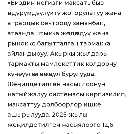
«Биздин негизги максатыбыз -
өндүрүмдүүлүктү жогорулатуу жана
агрардык секторду заманбап,
атаандаштыкка жөндөмдүү жана
рынокко багытталган тармакка
айландыруу. Акыркы жылдары
тармакты мамлекеттик колдоону
күчөтүүгө өзгөчө көңүл бурулууда.
Жеңилдетилген насыялоонун
натыйжалуу системасы киргизилип,
максаттуу долбоорлор ишке
ашырылууда. 2025-жылы
жеңилдетилген насыялоого 12,6