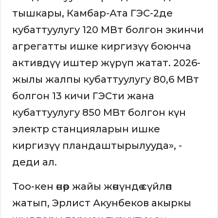
тышкары, Камбар-Ата ГЭС-2де
кубаттуулугу 120 МВт болгон экинчи
агрегатты ишке киргизүү боюнча
активдүү иштер жүрүп жатат. 2026-
жылы жалпы кубаттуулугу 80,6 МВт
болгон 13 кичи ГЭСти жана
кубаттуулугу 850 МВт болгон күн
электр станцияларын ишке
киргизүү пландаштырылууда», -
деди ал.
Тоо-кен өнөр жайы жөнүндө сүйлөп
жатып, Эрлист Акунбеков акыркы