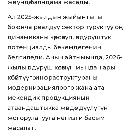
жөнүндө баяндама жасады.
Ал 2025-жылдын жыйынтыгы
боюнча реалдуу сектор туруктуу оң
динамиканы көрсөтүп, өндүрүштүк
потенциалды бекемдегенин
белгиледи. Анын айтымында, 2026-
жылы өндүрүш көлөмүн мындан ары
көбөйтүүгө, инфраструктураны
модернизациялоого жана ата
мекендик продукциянын
атаандаштыкка жөндөмдүүлүгүн
жогорулатууга негизги басым
жасалат.