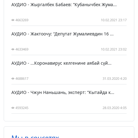
АУДИО - Жыргалбек Бабаев: “Кубанычбек Жума...
4663269
10.02.2021 23:17
АУДИО - Жактоочу: “Депутат Жумалиевдин 16 ...
4633469
10.02.2021 23:02
АУДИО - ...Коронавирус келгенине аябай сүй...
4688617
31.03.2020 4:20
АУДИО - Чжун Наньшань, эксперт: “Кытайда к...
4593245
28.03.2020 4:05
Мы в соцсетях