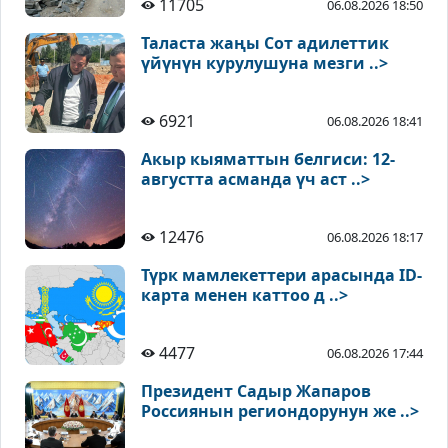
11705
06.08.2026 18:50
Таласта жаңы Сот адилеттик
үйүнүн курулушуна мезги ..>
6921
06.08.2026 18:41
Акыр кыяматтын белгиси: 12-
августта асманда үч аст ..>
12476
06.08.2026 18:17
Түрк мамлекеттери арасында ID-
карта менен каттоо д ..>
4477
06.08.2026 17:44
Президент Садыр Жапаров
Россиянын региондорунун же ..>