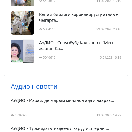
5483812
14.07.2020 15:19
Кытай бийлиги коронавирусту атайын
чыгарга...
5394119
29.02.2020 23:43
АУДИО - Сонунбүбү Кадырова: “Мен
жазган Ка...
5040612
15.09.2021 6:18
Аудио новости
АУДИО - Израилде жарым миллион адам наараз...
4596073
13.03.2023 19:22
АУДИО - Түркиядагы издөө-куткаруу иштерин ...