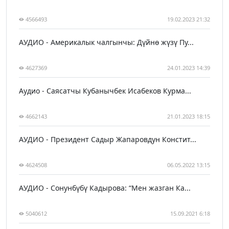
4566493
19.02.2023 21:32
АУДИО - Америкалык чалгынчы: Дүйнө жүзү Пу...
4627369
24.01.2023 14:39
Аудио - Саясатчы Кубанычбек Исабеков Курма...
4662143
21.01.2023 18:15
АУДИО - Президент Садыр Жапаровдун Констит...
4624508
06.05.2022 13:15
АУДИО - Сонунбүбү Кадырова: “Мен жазган Ка...
5040612
15.09.2021 6:18