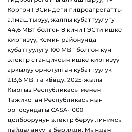
Коргон ГЭСиндеги гидроагрегатты
алмаштыруу, жалпы кубаттуулугу
44,6 МВт болгон 8 кичи ГЭСти ишке
киргизүү, Кемин районунда
кубаттуулугу 100 МВт болгон күн
электр станциясын ишке киргизүү
аркылуу орнотулган кубаттуулук
213,6 МВтга көбөйдү. 2025-жылы
Кыргыз Республикасы менен
Тажикстан Республикасынын
ортосундагы CASA-1000
долбоорунун электр берүү линиясы
пайдаланууга берилди. Мындан