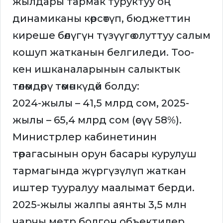
жылдары тармак туруктуу оң
динамиканы көрсөтүп, бюджеттин
киреше бөлүгүн түзүүгө олуттуу салым
кошуп жатканын белгиледи. Тоо-
кен ишканаларынын салыктык
төлөмдөрү төмөнкүдөй болду:
2024-жылы – 41,5 млрд сом, 2025-
жылы – 65,4 млрд сом (өсүү 58%).
Министрлер кабинетинин
төрагасынын орун басары курулуш
тармагында жүргүзүлүп жаткан
иштер тууралуу маалымат берди.
2025-жылы жалпы аянты 3,5 млн
чарчы метр болгон объектилер