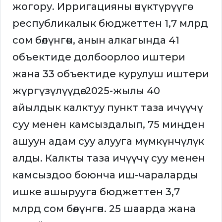
жогору. Ирригацияны өнүктүрүүгө
республикалык бюджеттен 1,7 млрд
сом бөлүнгөн, анын алкагында 41
объектиде долбоорлоо иштери
жана 33 объектиде курулуш иштери
жүргүзүлүүдө. 2025-жылы 40
айылдык калктуу пункт таза ичүүчү
суу менен камсыздалып, 75 миңден
ашуун адам суу алууга мүмкүнчүлүк
алды. Калкты таза ичүүчү суу менен
камсыздоо боюнча иш-чараларды
ишке ашырууга бюджеттен 3,7
млрд сом бөлүнгөн. 25 шаарда жана