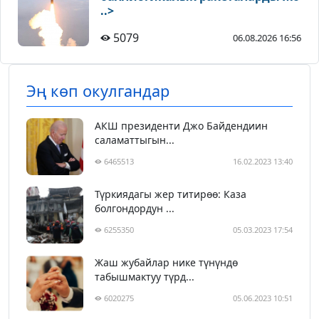
..>
5079
06.08.2026 16:56
Эң көп окулгандар
АКШ президенти Джо Байдендиин
саламаттыгын...
6465513
16.02.2023 13:40
Түркиядагы жер титирөө: Каза
болгондордун ...
6255350
05.03.2023 17:54
Жаш жубайлар нике түнүндө
табышмактуу түрд...
6020275
05.06.2023 10:51