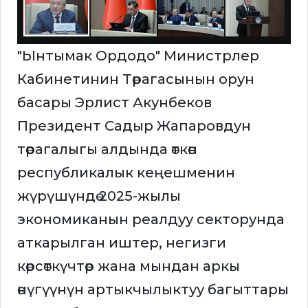
"Ынтымак Ордодо" Министрлер
Кабинетинин Төрагасынын орун
басары Эрлист Акунбеков
Президент Садыр Жапаровдун
төрагалыгы алдында өткөн
республикалык кеңешменин
жүрүшүндө 2025-жылы
экономиканын реалдуу секторунда
аткарылган иштер, негизги
көрсөткүчтөр жана мындан аркы
өнүгүүнүн артыкчылыктуу багыттары