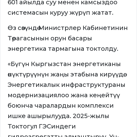
601 айылда суу менен камсыздоо
системасын куруу жүрүп жатат.
Өз сөзүндө Министрлер Кабинетинин
Төрагасынын орун басары
энергетика тармагына токтолду.
«Бүгүн Кыргызстан энергетиканы
өнүктүрүүнүн жаңы этабына кирүүдө.
Энергетикалык инфраструктураны
модернизациялоо жана кеңейтүү
боюнча чаралардын комплекси
ишке ашырылууда. 2025-жылы
Токтогул ГЭСиндеги
гидроагрегатты алмаштыруу, Үч-