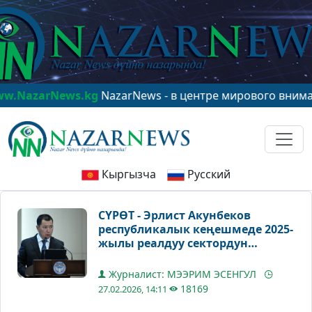
s.kg
NazarNews - в центре мирового внимания!
www.Na
Кыргызча
Русский
СҮРӨТ - Эрлист Акунбеков
республикалык кеңешмеде 2025-
жылы реалдуу сектордун
өнүгүүсү жөнүндө баяндама
жасады
Журналист: МЭЭРИМ ЭСЕНГУЛ
18169
27.02.2026, 14:11