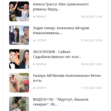
Алекса Грассо: Мен Шевченкого
реванш берүү...
5899521
06.03.2023 12:49
Элдик пикир: Анжелика Айчүрөк
Иманалиеваны...
5727943
22.06.2022 10:58
ЭКСКЛЮЗИВ - Сайкал
Садыбакасованын экс-жол...
5658542
08.06.2023 14:02
Назира Айтбекова Анжеликанын бетин
ачты
5554711
17.07.2022 16:50
ВИДЕО(+18) - "Муунтуп, башына
секирип". Өс...