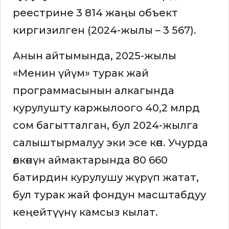
реестрине 3 814 жаңы объект
киргизилген (2024-жылы – 3 567).
Анын айтымында, 2025-жылы
«Менин үйүм» турак жай
программасынын алкагында
курулушту каржылоого 40,2 млрд
сом багытталган, бул 2024-жылга
салыштырмалуу эки эсе көп. Учурда
өлкөнүн аймактарында 80 660
батирдин курулушу жүрүп жатат,
бул турак жай фондун масштабдуу
кеңейтүүнү камсыз кылат.