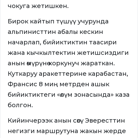
чокуга жетишкен.
Бирок кайтып түшүү учурунда
альпинисттин абалы кескин
начарлап, бийиктиктин таасири
жана кычкылтектин жетишсиздиги
анын өмүрүнө коркунуч жараткан.
Куткаруу аракеттерине карабастан,
Франсис 8 миң метрден ашык
бийиктиктеги «өлүм зонасында» каза
болгон.
Кийинчерээк анын сөөгү Эвересттин
негизги маршрутуна жакын жерде