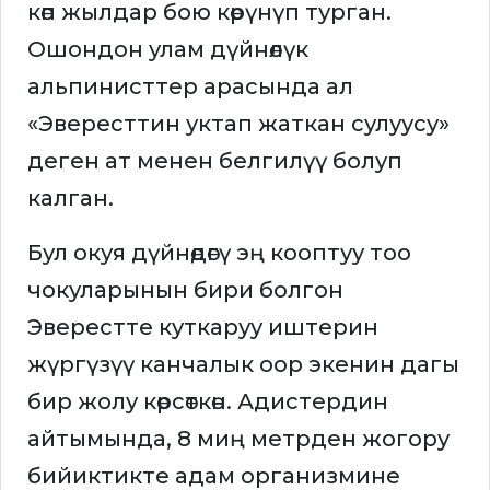
көп жылдар бою көрүнүп турган.
Ошондон улам дүйнөлүк
альпинисттер арасында ал
«Эвересттин уктап жаткан сулуусу»
деген ат менен белгилүү болуп
калган.
Бул окуя дүйнөдөгү эң кооптуу тоо
чокуларынын бири болгон
Эверестте куткаруу иштерин
жүргүзүү канчалык оор экенин дагы
бир жолу көрсөткөн. Адистердин
айтымында, 8 миң метрден жогору
бийиктикте адам организмине