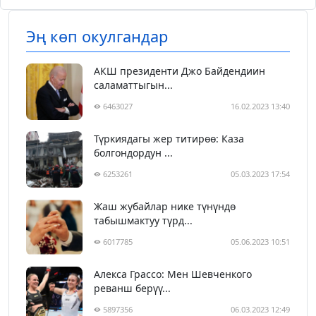
Эң көп окулгандар
АКШ президенти Джо Байдендиин
саламаттыгын...
6463027
16.02.2023 13:40
Түркиядагы жер титирөө: Каза
болгондордун ...
6253261
05.03.2023 17:54
Жаш жубайлар нике түнүндө
табышмактуу түрд...
6017785
05.06.2023 10:51
Алекса Грассо: Мен Шевченкого
реванш берүү...
5897356
06.03.2023 12:49