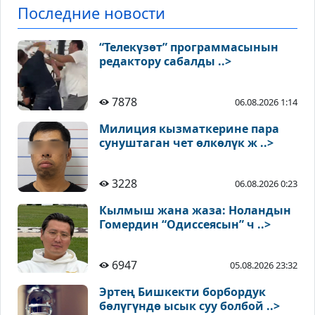
Последние новости
“Телекүзөт” программасынын
редактору сабалды ..>
7878
06.08.2026 1:14
Милиция кызматкерине пара
сунуштаган чет өлкөлүк ж ..>
3228
06.08.2026 0:23
Кылмыш жана жаза: Ноландын
Гомердин “Одиссеясын” ч ..>
6947
05.08.2026 23:32
Эртең Бишкекти борбордук
бөлүгүндө ысык суу болбой ..>