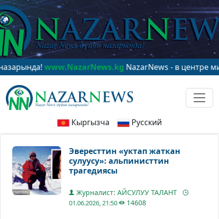
нда!
www.NazarNews.kg
NazarNews - в центре мировог
Кыргызча
Русский
Эвересттин «уктап жаткан
сулуусу»: альпинисттин
трагедиясы
Журналист: АЙСУЛУУ ТАЛАНТ
14608
01.06.2026, 21:50