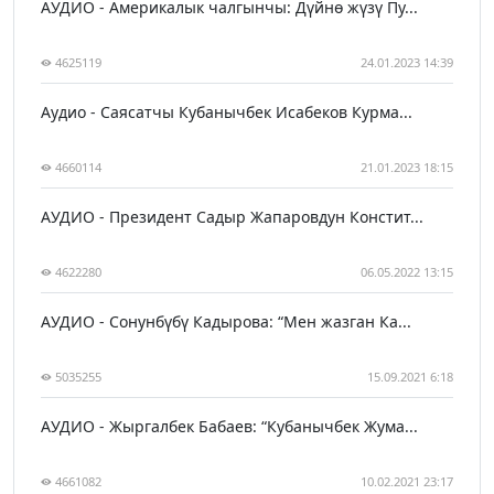
АУДИО - Америкалык чалгынчы: Дүйнө жүзү Пу...
4625119
24.01.2023 14:39
Аудио - Саясатчы Кубанычбек Исабеков Курма...
4660114
21.01.2023 18:15
АУДИО - Президент Садыр Жапаровдун Констит...
4622280
06.05.2022 13:15
АУДИО - Сонунбүбү Кадырова: “Мен жазган Ка...
5035255
15.09.2021 6:18
АУДИО - Жыргалбек Бабаев: “Кубанычбек Жума...
4661082
10.02.2021 23:17