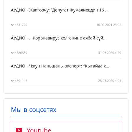
АУДИО - Жактоочу: “Депутат Жумалиевдин 16 ...
4631720
10.02.2021 23:02
АУДИО - ...Коронавирус келгенине аябай сүй...
4686639
31.03.2020 4:20
АУДИО - Чжун Наньшань, эксперт: “Кытайда к...
4591145
28.03.2020 4:05
Мы в соцсетях
Youtube