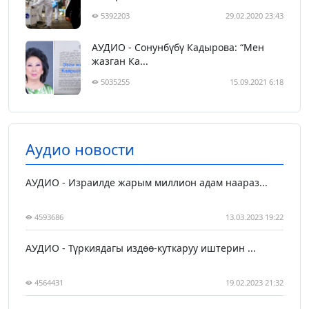
5392203
29.02.2020 23:43
АУДИО - Сонунбүбү Кадырова: “Мен
жазган Ка...
5035255
15.09.2021 6:18
Аудио новости
АУДИО - Израилде жарым миллион адам наараз...
4593686
13.03.2023 19:22
АУДИО - Түркиядагы издөө-куткаруу иштерин ...
4564431
19.02.2023 21:32