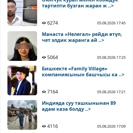
тартипти бузган жаран ж ..>
6274
05.08.2026 17:45
Манаста «Нелегал» рейди өтүп,
чет элдик жаранга ай ..>
5064
05.08.2026 17:25
Бишкекте «Family Village»
компаниясынын башчысы ка ..>
7164
05.08.2026 17:21
Индияда суу ташкынынан 89
адам каза болду ..>
4116
05.08.2026 17:09