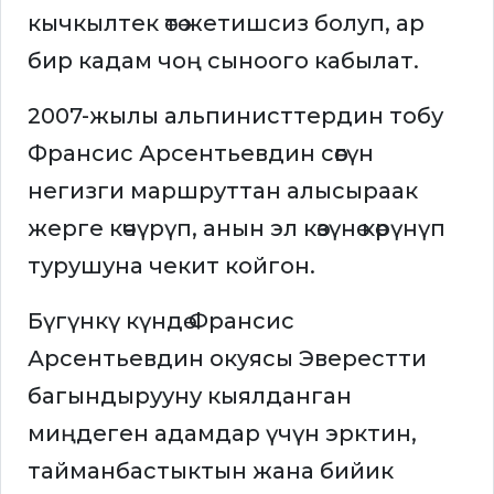
кычкылтек өтө жетишсиз болуп, ар
бир кадам чоң сыноого кабылат.
2007-жылы альпинисттердин тобу
Франсис Арсентьевдин сөөгүн
негизги маршруттан алысыраак
жерге көчүрүп, анын эл көзүнө көрүнүп
турушуна чекит койгон.
Бүгүнкү күндө Франсис
Арсентьевдин окуясы Эверестти
багындырууну кыялданган
миңдеген адамдар үчүн эрктин,
тайманбастыктын жана бийик