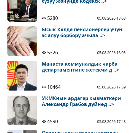
сүзүү жөнүндө кодекск ..>
5280
05.08.2026 18:08
Ысык-Көлдө пенсионерлер үчүн
эс алуу борбору ачыла ..>
5326
05.08.2026 18:05
Манаста коммуналдык чарба
департаментине жетекчи д ..>
10464
05.08.2026 17:59
УКМКнын ардагер кызматкери
Александр Грабов дүйнөд ..>
4590
05.08.2026 17:48
Оюнчук курал менен коомдук