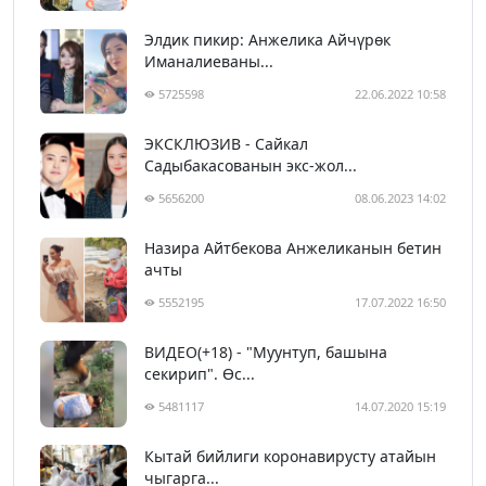
Элдик пикир: Анжелика Айчүрөк
Иманалиеваны...
5725598
22.06.2022 10:58
ЭКСКЛЮЗИВ - Сайкал
Садыбакасованын экс-жол...
5656200
08.06.2023 14:02
Назира Айтбекова Анжеликанын бетин
ачты
5552195
17.07.2022 16:50
ВИДЕО(+18) - "Муунтуп, башына
секирип". Өс...
5481117
14.07.2020 15:19
Кытай бийлиги коронавирусту атайын
чыгарга...