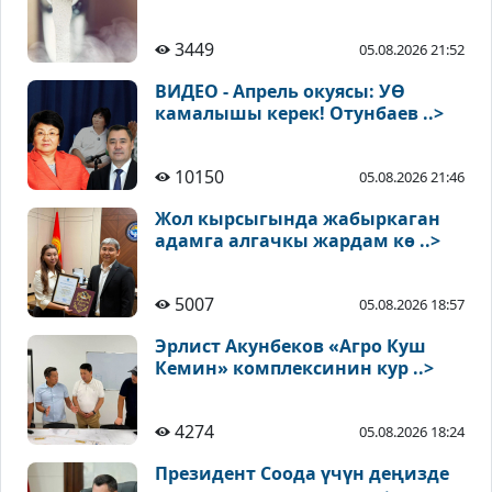
3449
05.08.2026 21:52
ВИДЕО - Апрель окуясы: УӨ
камалышы керек! Отунбаев ..>
10150
05.08.2026 21:46
Жол кырсыгында жабыркаган
адамга алгачкы жардам кө ..>
5007
05.08.2026 18:57
Эрлист Акунбеков «Агро Куш
Кемин» комплексинин кур ..>
4274
05.08.2026 18:24
Президент Соода үчүн деңизде