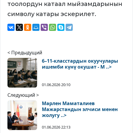
тоолордун катаал мыйзамдарынын
символу катары эскерилет.
< Предыдущий
6–11-класстардын окуучулары
ишемби күнү окушат - М ..>
01.06.2026 20:10
Следующий >
Марлен Маматалиев
Мажарстандын элчиси менен
жолугу ..>
01.06.2026 22:13