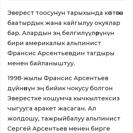
Эверест тоосунун тарыхында көптөгөн
баатырдык жана кайгылуу окуялар
бар. Алардын эң белгилүүлөрүнүн
бири америкалык альпинист
Франсис Арсентьевдин тагдыры
менен байланыштуу.
1998-жылы Франсис Арсентьев
дүйнөнүн эң бийик чокусу болгон
Эверестке кошумча кычкылтексиз
чыгууга аракет жасаган. Ал
жолдошу, тажрыйбалуу альпинист
Сергей Арсентьев менен бирге