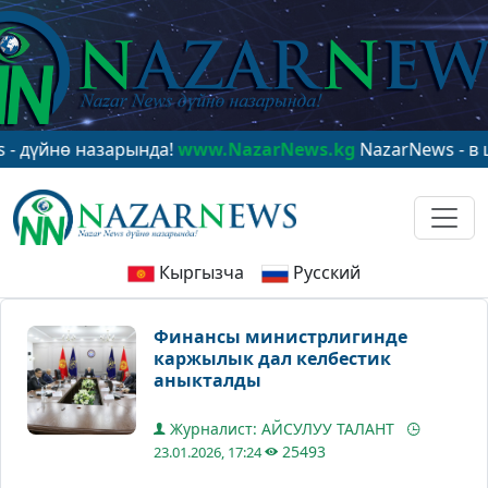
ө назарында!
www.NazarNews.kg
NazarNews - в центре
Кыргызча
Русский
Финансы министрлигинде
каржылык дал келбестик
аныкталды
Журналист: АЙСУЛУУ ТАЛАНТ
25493
23.01.2026, 17:24