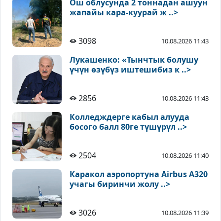
Ош облусунда 2 тоннадан ашуун
жапайы кара-куурай ж ..>
3098
10.08.2026 11:43
Лукашенко: «Тынчтык болушу
үчүн өзүбүз иштешибиз к ..>
2856
10.08.2026 11:43
Колледждерге кабыл алууда
босого балл 80ге түшүрүл ..>
2504
10.08.2026 11:40
Каракол аэропортуна Airbus A320
учагы биринчи жолу ..>
3026
10.08.2026 11:39