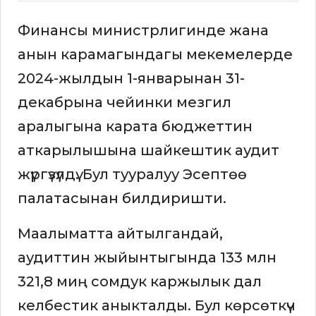
Финансы министрлигинде жана
анын карамагындагы мекемелерде
2024-жылдын 1-январынан 31-
декабрына чейинки мезгил
аралыгына карата бюджеттин
аткарылышына шайкештик аудит
жүргүзүлдү. Бул тууралуу Эсептөө
палатасынан билдиришти.
Маалыматта айтылгандай,
аудиттин жыйынтыгында 133 млн
321,8 миң сомдук каржылык дал
келбестик аныкталды. Бул көрсөткүч