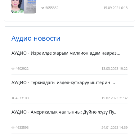
5055352
15.09.2021 6:18
Аудио новости
АУДИО - Израилде жарым миллион адам наараз...
4602922
13.03.2023 19:22
АУДИО - Түркиядагы издөө-куткаруу иштерин ...
4573100
19.02.2023 21:32
АУДИО - Америкалык чалгынчы: Дүйнө жүзү Пу...
4633593
24.01.2023 14:39