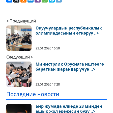
< Предыдущий
Окуучулардын республикалык
олимпиадасынын өткөрүү ..>
23.01.2026 16:50
Следующий >
Министрлик Орусияга иштөөгө
бараткан жарандар үчүн ..>
23.01.2026 17:28
Последние новости
Бир жумада өлкөдө 28 миңден
ашык жол эрежесин бузу ..>