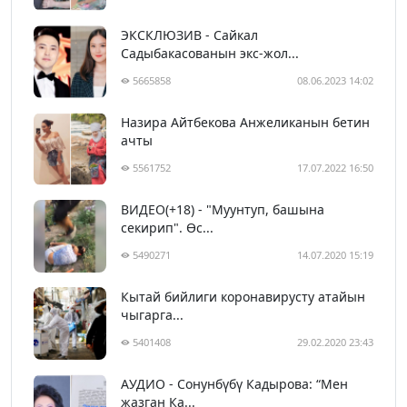
ЭКСКЛЮЗИВ - Сайкал
Садыбакасованын экс-жол...
5665858
08.06.2023 14:02
Назира Айтбекова Анжеликанын бетин
ачты
5561752
17.07.2022 16:50
ВИДЕО(+18) - "Муунтуп, башына
секирип". Өс...
5490271
14.07.2020 15:19
Кытай бийлиги коронавирусту атайын
чыгарга...
5401408
29.02.2020 23:43
АУДИО - Сонунбүбү Кадырова: “Мен
жазган Ка...