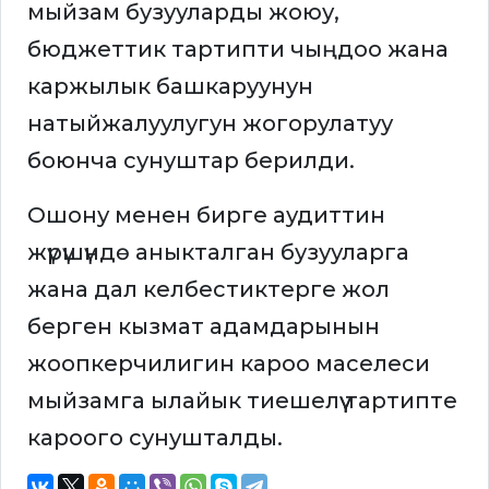
мыйзам бузууларды жоюу,
бюджеттик тартипти чыңдоо жана
каржылык башкаруунун
натыйжалуулугун жогорулатуу
боюнча сунуштар берилди.
Ошону менен бирге аудиттин
жүрүшүндө аныкталган бузууларга
жана дал келбестиктерге жол
берген кызмат адамдарынын
жоопкерчилигин кароо маселеси
мыйзамга ылайык тиешелүү тартипте
кароого сунушталды.