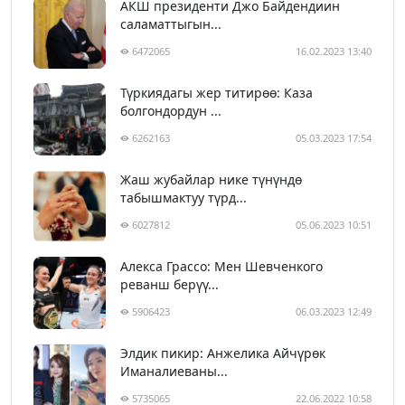
АКШ президенти Джо Байдендиин
саламаттыгын...
6472065
16.02.2023 13:40
Түркиядагы жер титирөө: Каза
болгондордун ...
6262163
05.03.2023 17:54
Жаш жубайлар нике түнүндө
табышмактуу түрд...
6027812
05.06.2023 10:51
Алекса Грассо: Мен Шевченкого
реванш берүү...
5906423
06.03.2023 12:49
Элдик пикир: Анжелика Айчүрөк
Иманалиеваны...
5735065
22.06.2022 10:58