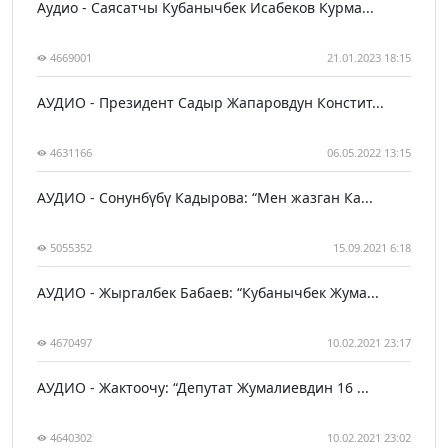
Аудио - Саясатчы Кубанычбек Исабеков Курма...
4669001
21.01.2023 18:15
АУДИО - Президент Садыр Жапаровдун Констит...
4631166
06.05.2022 13:15
АУДИО - Сонунбүбү Кадырова: “Мен жазган Ка...
5055352
15.09.2021 6:18
АУДИО - Жыргалбек Бабаев: “Кубанычбек Жума...
4670497
10.02.2021 23:17
АУДИО - Жактоочу: “Депутат Жумалиевдин 16 ...
4640302
10.02.2021 23:02