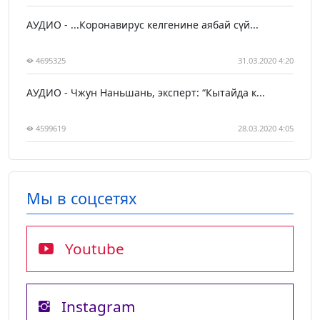
АУДИО - ...Коронавирус келгенине аябай сүй...
4695325
31.03.2020 4:20
АУДИО - Чжун Наньшань, эксперт: “Кытайда к...
4599619
28.03.2020 4:05
Мы в соцсетях
Youtube
Instagram