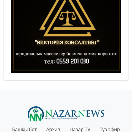
Башкы бет
Архив
Назар TV
Түз эфир