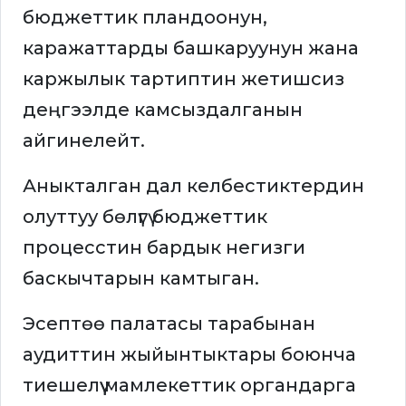
бюджеттик пландоонун,
каражаттарды башкаруунун жана
каржылык тартиптин жетишсиз
деңгээлде камсыздалганын
айгинелейт.
Аныкталган дал келбестиктердин
олуттуу бөлүгү бюджеттик
процесстин бардык негизги
баскычтарын камтыган.
Эсептөө палатасы тарабынан
аудиттин жыйынтыктары боюнча
тиешелүү мамлекеттик органдарга