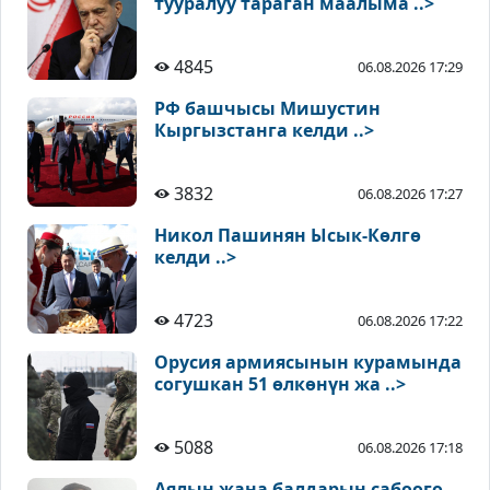
тууралуу тараган маалыма ..>
4845
06.08.2026 17:29
РФ башчысы Мишустин
Кыргызстанга келди ..>
3832
06.08.2026 17:27
Никол Пашинян Ысык-Көлгө
келди ..>
4723
06.08.2026 17:22
Орусия армиясынын курамында
согушкан 51 өлкөнүн жа ..>
5088
06.08.2026 17:18
Аялын жана балдарын сабоого