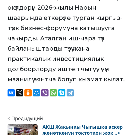
өкүлдөрүн 2026-жылы Нарын
шаарында өткөрүлө турган кыргыз-
түрк бизнес-форумуна катышууга
чакырды. Аталган иш-чара түз
байланыштарды түзүү жана
практикалык инвестициялык
долбоорлорду иштеп чыгуу үчүн
маанилүү аянтча болуп кызмат кылат.
< Предыдущий
АКШ Жакынкы Чыгышка аскер
жөнөткөнүн токтоткон жок ..>