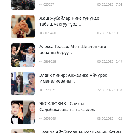
6255371
05.03.2023 17:54
Жаш жубайлар нике түнүндө
табышмактуу түрд...
6020460
05.06.2023 10:51
Алекса Грассо: Мен Шевченкого
реванш берүү...
5899628
06.03.2023 12:49
Элдик пикир: Анжелика Айчүрөк
Иманалиеваны...
5728071
22.06.2022 10:58
ЭКСКЛЮЗИВ - Сайкал
Садыбакасованын экс-жол...
5658669
08.06.2023 14:02
Назира Айтбекова Анжеликанын бетин