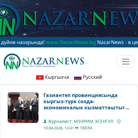
азарында!
www.NazarNews.kg
NazarNews - в центре ми
Кыргызча
Русский
Газиантеп провинциясында
кыргыз-түрк соода-
экономикалык кызматташтыгы
талкууланды
Журналист: МЭЭРИМ ЭСЕНГУЛ
16034
10.04.2026, 12:41