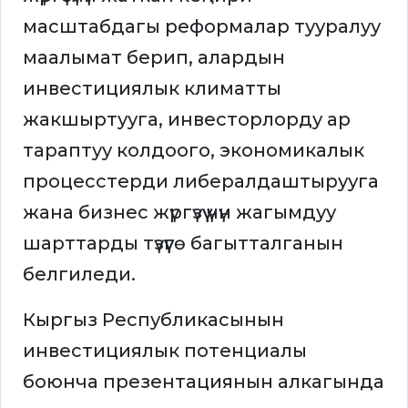
масштабдагы реформалар тууралуу
маалымат берип, алардын
инвестициялык климатты
жакшыртууга, инвесторлорду ар
тараптуу колдоого, экономикалык
процесстерди либералдаштырууга
жана бизнес жүргүзүү үчүн жагымдуу
шарттарды түзүүгө багытталганын
белгиледи.
Кыргыз Республикасынын
инвестициялык потенциалы
боюнча презентациянын алкагында