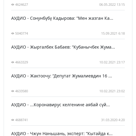
4624627
06.05.2022 13:15
АУДИО - Сонунбүбү Кадырова: “Мен жазган Ка...
5040774
15.09.2021 6:18
АУДИО - Жыргалбек Бабаев: “Кубанычбек Жума...
4663329
10.02.2021 23:17
АУДИО - Жактоочу: “Депутат Жумалиевдин 16 ...
4633580
10.02.2021 23:02
АУДИО - ...Коронавирус келгенине аябай сүй...
4688741
31.03.2020 4:20
АУДИО - Чжун Наньшань, эксперт: “Кытайда к...