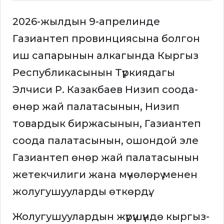
2026-жылдын 9-апрелинде
Газиантеп провинциясына болгон
иш сапарынын алкагында Кыргыз
Республикасынын Түркиядагы
Элчиси Р. Казакбаев Низип соода-
өнөр жай палатасынын, Низип
товардык биржасынын, Газиантеп
соода палатасынын, ошондой эле
Газиантеп өнөр жай палатасынын
жетекчилиги жана мүчөлөрү менен
жолугушууларды өткөрдү.
Жолугушуулардын жүрүшүндө кыргыз-