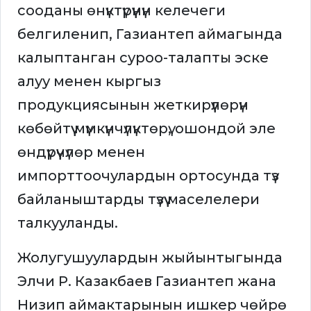
сооданы өнүктүрүүнүн келечеги
белгиленип, Газиантеп аймагында
калыптанган суроо-талапты эске
алуу менен кыргыз
продукциясынын жеткирүүлөрүн
көбөйтүү мүмкүнчүлүктөрү, ошондой эле
өндүрүүчүлөр менен
импорттоочулардын ортосунда түз
байланыштарды түзүү маселелери
талкууланды.
Жолугушуулардын жыйынтыгында
Элчи Р. Казакбаев Газиантеп жана
Низип аймактарынын ишкер чөйрө