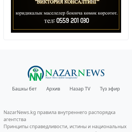
Башкы бет
Архив
Назар TV
Түз эфир
NazarNews.kg правила внутреннего распорядка
агентства
Принципы справедливости, истины и национальных