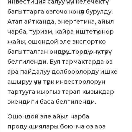
инвестиция салуу үчүн келечектүү
багыттарга өзгөчө көңүл бурулду.
Атап айтканда, энергетика, айыл
чарба, туризм, кайра иштетүү өнөр
жайы, ошондой эле экспортко
багытталган өндүрүштөрдү өнүктүрүү
белгиленди. Бул тармактарда өз
ара пайдалуу долбоорлорду ишке
ашыруу үчүн түрк инвесторлорун
тартууга кыргыз тарап кызыкдар
экендиги баса белгиленди.
Ошондой эле айыл чарба
продукциялары боюнча өз ара