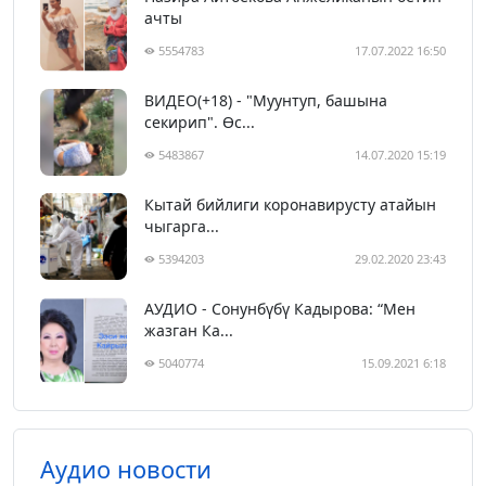
ачты
5554783
17.07.2022 16:50
ВИДЕО(+18) - "Муунтуп, башына
секирип". Өс...
5483867
14.07.2020 15:19
Кытай бийлиги коронавирусту атайын
чыгарга...
5394203
29.02.2020 23:43
АУДИО - Сонунбүбү Кадырова: “Мен
жазган Ка...
5040774
15.09.2021 6:18
Аудио новости