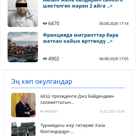
шектелген жаран 2 айга ..>
6470
06.08.2026 17:14
Францияда мигранттар бара
жаткан кайык өрттөндү ..>
4902
06.08.2026 17:05
Эң көп окулгандар
АКШ президенти Джо Байдендиин
саламаттыгын...
6465545
16.02.2023 13:40
Түркиядагы жер титирөө: Каза
болгондордун ...