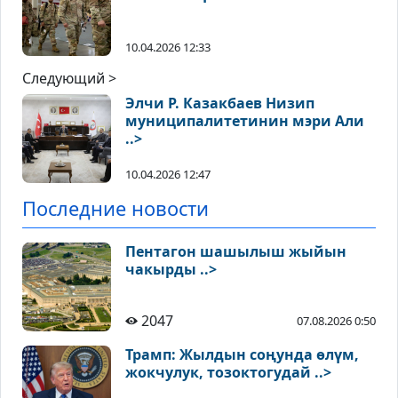
10.04.2026 12:33
Следующий >
Элчи Р. Казакбаев Низип
муниципалитетинин мэри Али
..>
10.04.2026 12:47
Последние новости
Пентагон шашылыш жыйын
чакырды ..>
2047
07.08.2026 0:50
Трамп: Жылдын соңунда өлүм,
жокчулук, тозоктогудай ..>