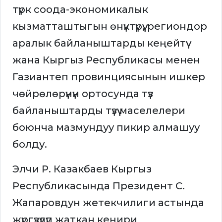
түрк соода-экономикалык
кызматташтыгын өнүктүрүү, региондор
аралык байланыштарды кеңейтүү
жана Кыргыз Республикасы менен
Газиантеп провинциясынын ишкер
чөйрөлөрүнүн ортосунда түз
байланыштарды түзүү маселелери
боюнча мазмундуу пикир алмашуу
болду.
Элчи Р. Казакбаев Кыргыз
Республикасында Президент С.
Жапаровдун жетекчилиги астында
жүргүзүлүп жаткан кеңири