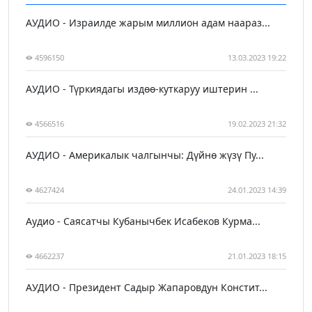
АУДИО - Израилде жарым миллион адам наараз...
4596150
13.03.2023 19:22
АУДИО - Түркиядагы издөө-куткаруу иштерин ...
4566516
19.02.2023 21:32
АУДИО - Америкалык чалгынчы: Дүйнө жүзү Пу...
4627424
24.01.2023 14:39
Аудио - Саясатчы Кубанычбек Исабеков Курма...
4662237
21.01.2023 18:15
АУДИО - Президент Садыр Жапаровдун Констит...