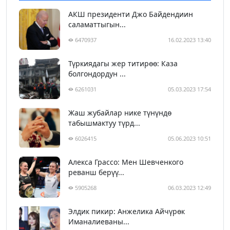
АКШ президенти Джо Байдендиин
саламаттыгын...
6470937
16.02.2023 13:40
Түркиядагы жер титирөө: Каза
болгондордун ...
6261031
05.03.2023 17:54
Жаш жубайлар нике түнүндө
табышмактуу түрд...
6026415
05.06.2023 10:51
Алекса Грассо: Мен Шевченкого
реванш берүү...
5905268
06.03.2023 12:49
Элдик пикир: Анжелика Айчүрөк
Иманалиеваны...