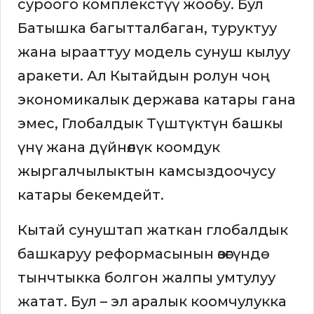
суроого комплекстүү жообу. Бул
Батышка багытталбаган, туруктуу
жана ырааттуу модель сунуш кылуу
аракети. Ал Кытайдын ролун чоң
экономикалык держава катары гана
эмес, Глобалдык Түштүктүн башкы
үнү жана дүйнөлүк коомдук
жыргалчылыктын камсыздоочусу
катары бекемдейт.
Кытай сунуштап жаткан глобалдык
башкаруу реформасынын өзөгүндө
тынчтыкка болгон жалпы умтулуу
жатат. Бул – эл аралык коомчулукка