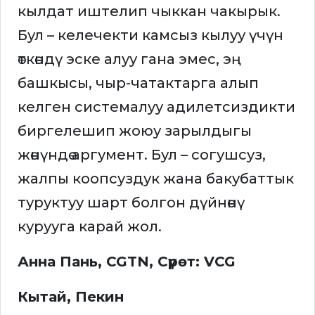
кылдат иштелип чыккан чакырык.
Бул – келечекти камсыз кылуу үчүн
өткөндү эске алуу гана эмес, эң
башкысы, чыр-чатактарга алып
келген системалуу адилетсиздикти
биргелешип жоюу зарылдыгы
жөнүндө аргумент. Бул – согушсуз,
жалпы коопсуздук жана бакубаттык
туруктуу шарт болгон дүйнөнү
курууга карай жол.
Анна Пань, CGTN, Сүрөт: VCG
Кытай, Пекин