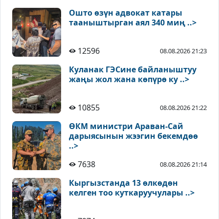
Ошто өзүн адвокат катары
тааныштырган аял 340 миң ..>
12596
08.08.2026 21:23
Куланак ГЭСине байланыштуу
жаңы жол жана көпүрө ку ..>
10855
08.08.2026 21:22
ӨКМ министри Араван-Сай
дарыясынын жээгин бекемдөө
..>
7638
08.08.2026 21:14
Кыргызстанда 13 өлкөдөн
келген тоо куткаруучулары ..>