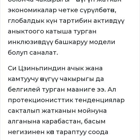
экономикалар четке сүрүлбөстөн,
глобалдык күн тартибин активдүү
аныктоого катыша турган
инклюзивдүү башкаруу модели
болуп саналат.
Си Цзиньпиндин ачык жана
камтуучу өнүгүү чакырыгы да
белгилей турган мааниге ээ. Ал
протекционисттик тенденциялар
сакталып жатканын мойнуна
алганына карабастан, басым
негизинен көп тараптуу соода