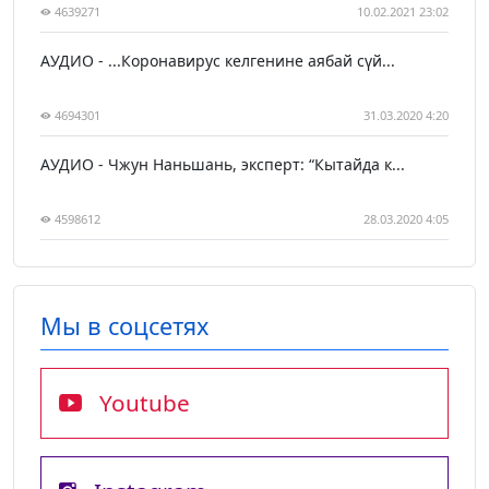
4639271
10.02.2021 23:02
АУДИО - ...Коронавирус келгенине аябай сүй...
4694301
31.03.2020 4:20
АУДИО - Чжун Наньшань, эксперт: “Кытайда к...
4598612
28.03.2020 4:05
Мы в соцсетях
Youtube