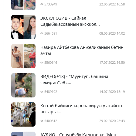
5733949
22.06.2022 10:58
ЭКСКЛЮЗИВ - Сайкал
Садыбакасованын экс-жол...
5664691
08.06.2023 14:02
Назира Айтбекова Анжеликанын бетин
ачты
5560646
17.07.2022 16:50
ВИДЕО(+18) - "Муунтуп, башына
секирип". Өс...
5489192
14.07.2020 15:19
Кытай бийлиги коронавирусту атайын
чыгарга...
5400312
29.02.2020 23:43
АУДИО - Сонунбүбү Кадырова: “Мен