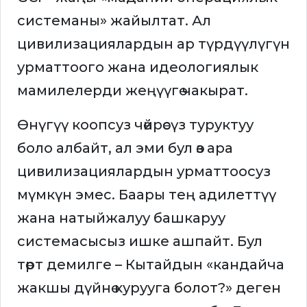
системаны» жайылтат. Ал
цивилизациялардын ар түрдүүлүгүн
урматтоого жана идеологиялык
мамилелерди жеңүүгө чакырат.
Өнүгүү коопсуз чөйрөсүз туруктуу
боло албайт, ал эми бул өз ара
цивилизациялардын урматтоосуз
мүмкүн эмес. Баары тең адилеттүү
жана натыйжалуу башкаруу
системасысыз ишке ашпайт. Бул
төрт демилге – Кытайдын «кандайча
жакшы дүйнө курууга болот?» деген