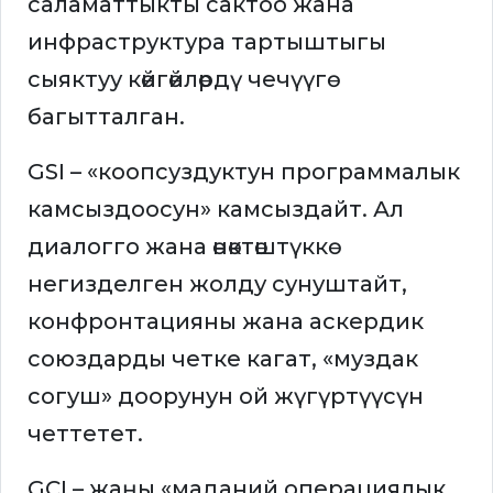
саламаттыкты сактоо жана
инфраструктура тартыштыгы
сыяктуу көйгөйлөрдү чечүүгө
багытталган.
GSI – «коопсуздуктун программалык
камсыздоосун» камсыздайт. Ал
диалогго жана өнөктөштүккө
негизделген жолду сунуштайт,
конфронтацияны жана аскердик
союздарды четке кагат, «муздак
согуш» доорунун ой жүгүртүүсүн
четтетет.
GCI – жаңы «маданий операциялык