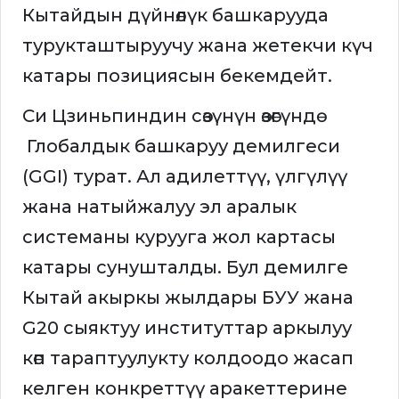
Кытайдын дүйнөлүк башкарууда
турукташтыруучу жана жетекчи күч
катары позициясын бекемдейт.
Си Цзиньпиндин сөзүнүн өзөгүндө
Глобалдык башкаруу демилгеси
(GGI) турат. Ал адилеттүү, үлгүлүү
жана натыйжалуу эл аралык
системаны курууга жол картасы
катары сунушталды. Бул демилге
Кытай акыркы жылдары БУУ жана
G20 сыяктуу институттар аркылуу
көп тараптуулукту колдоодо жасап
келген конкреттүү аракеттерине