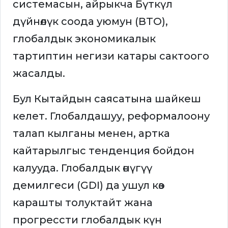
системасын, айрыкча Бүткүл
дүйнөлүк соода уюмун (ВТО),
глобалдык экономикалык
тартиптин негизи катары сактоого
жасалды.
Бул Кытайдын саясатына шайкеш
келет. Глобалдашуу, реформалоону
талап кылганы менен, артка
кайтарылгыс тенденция бойдон
калууда. Глобалдык өнүгүү
демилгеси (GDI) да ушул көз
карашты толуктайт жана
прогрессти глобалдык күн