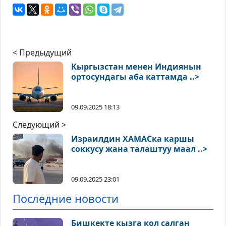
< Предыдущий
Кыргызстан менен Индиянын
ортосундагы аба каттамда ..>
09.09.2025 18:13
Следующий >
Израилдин ХАМАСка каршы
соккусу жана талаштуу маал ..>
09.09.2025 23:01
Последние новости
Бишкекте кызга кол салган