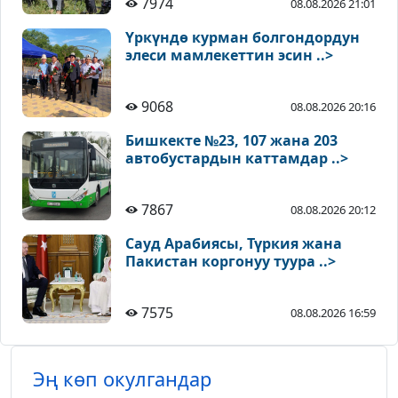
7974
08.08.2026 21:01
Үркүндө курман болгондордун
элеси мамлекеттин эсин ..>
9068
08.08.2026 20:16
Бишкекте №23, 107 жана 203
автобустардын каттамдар ..>
7867
08.08.2026 20:12
Сауд Арабиясы, Түркия жана
Пакистан коргонуу туура ..>
7575
08.08.2026 16:59
Эң көп окулгандар