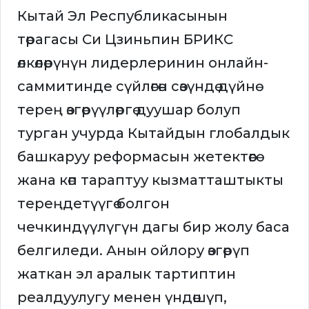
Кытай Эл Республикасынын
төрагасы Си Цзиньпин БРИКС
өлкөлөрүнүн лидерлеринин онлайн-
саммитинде сүйлөгөн сөзүндө дүйнө
терең өзгөрүүлөргө дуушар болуп
турган учурда Кытайдын глобалдык
башкаруу реформасын жетектөөгө
жана көп тараптуу кызматташтыкты
тереңдетүүгө болгон
чечкиндүүлүгүн дагы бир жолу баса
белгиледи. Анын ойлору өзгөрүп
жаткан эл аралык тартиптин
реалдуулугу менен үндөшүп,