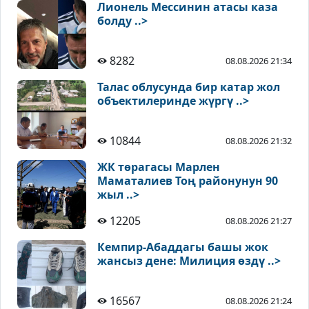
Лионель Мессинин атасы каза
болду ..>
8282
08.08.2026 21:34
Талас облусунда бир катар жол
объектилеринде жүргү ..>
10844
08.08.2026 21:32
ЖК төрагасы Марлен
Маматалиев Тоң районунун 90
жыл ..>
12205
08.08.2026 21:27
Кемпир-Абаддагы башы жок
жансыз дене: Милиция өздү ..>
16567
08.08.2026 21:24