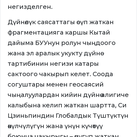
негизделген.
Дүйнөлүк саясаттагы өсүп жаткан
фрагментацияга каршы Кытай
дайыма БУУнун ролун чыңдоого
жана эл аралык укукту дүйнө
тартибинин негизи катары
сактоого чакырып келет. Соода
согуштары менен геосаясий
чыңалуулардан кийин дүйнө алигиче
калыбына келип жаткан шартта, Си
Цзиньпиндин Глобалдык Түштүктүн
өкүлчүлүгүн жана үнүн күчөтүү
боюнча чакырыгы – өнүгүп жаткан