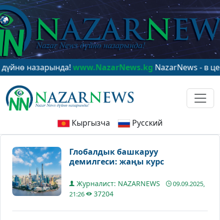
зарында!
www.NazarNews.kg
NazarNews - в центре мир
Кыргызча
Русский
Глобалдык башкаруу
демилгеси: жаңы курс
Журналист: NAZARNEWS
09.09.2025,
37204
21:26