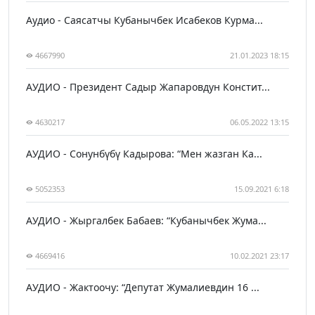
Аудио - Саясатчы Кубанычбек Исабеков Курма...
4667990
21.01.2023 18:15
АУДИО - Президент Садыр Жапаровдун Констит...
4630217
06.05.2022 13:15
АУДИО - Сонунбүбү Кадырова: “Мен жазган Ка...
5052353
15.09.2021 6:18
АУДИО - Жыргалбек Бабаев: “Кубанычбек Жума...
4669416
10.02.2021 23:17
АУДИО - Жактоочу: “Депутат Жумалиевдин 16 ...