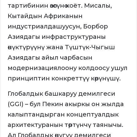
тартибинин өзөгүнө коёт. Мисалы,
Кытайдын Африканын
индустриалдашуусун, Борбор
Азиядагы инфраструктураны
өнүктүрүүнү жана Түштүк-Чыгыш
Азиядагы айыл чарбасын
модернизациялоону колдоосу ушул
принциптин конкреттүү көрүнүшү.
Глобалдык башкаруу демилгеси
(GGI) – бул Пекин акыркы он жылда
калыптандырган концептуалдык
архитектуранын төртүнчү таянычы.
Ал Глобалдык өнүгүү демилгеси