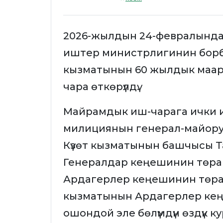
2026-жылдын 24-февралында
иштер министрлигинин борб
кызматынын 60 жылдык маар
чара өткөрүлдү.
Майрамдык иш-чарага ички 
милициянын генерал-майору
Күзөт кызматынын башчысы 
Генералдар кеңешинин төра
Ардагерлер кеңешинин төраг
кызматынын Ардагерлер кең
ошондой эле бөлүмдүн өздүк 