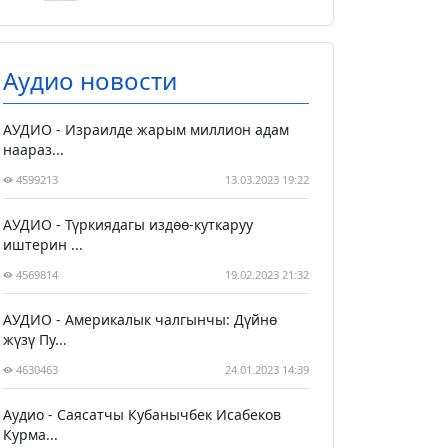
Аудио новости
АУДИО - Израилде жарым миллион адам
наараз...
4599213
13.03.2023 19:22
АУДИО - Түркиядагы издөө-куткаруу
иштерин ...
4569814
19.02.2023 21:32
АУДИО - Америкалык чалгынчы: Дүйнө
жүзү Пу...
4630463
24.01.2023 14:39
Аудио - Саясатчы Кубанычбек Исабеков
Курма...