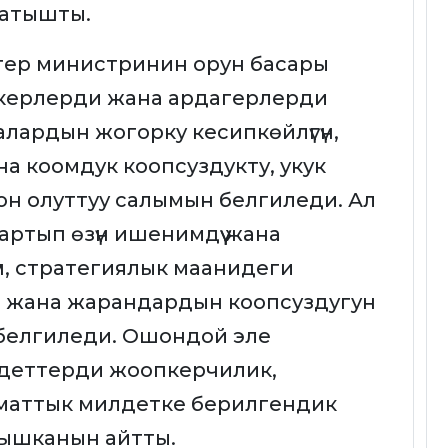
катышты.
штер министринин орун басары
керлерди жана ардагерлерди
алардын жогорку кесипкөйлүгүн,
а коомдук коопсуздукту, укук
н олуттуу салымын белгиледи. Ал
 тартып өзүн ишенимдүү жана
үп, стратегиялык маанидеги
 жана жарандардын коопсуздугун
белгиледи. Ошондой эле
лдеттерди жоопкерчилик,
маттык милдетке берилгендик
тышканын айтты.