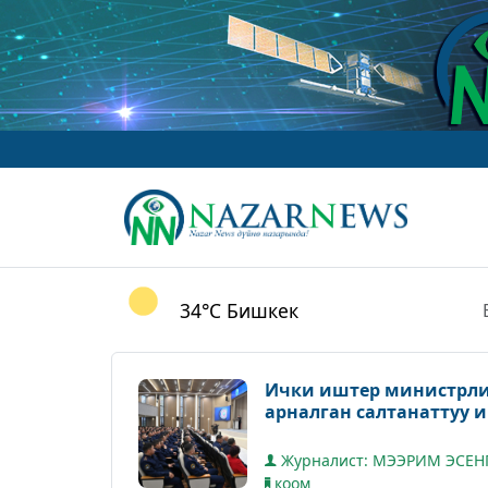
w
34°C
Бишкек
Ички иштер министрли
арналган салтанаттуу и
Журналист: МЭЭРИМ ЭСЕН
коом