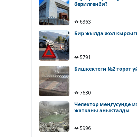
берилгенби?
6363
Бир жылда жол кырсыгы
5791
Бишкектеги №2 төрөт ү
7630
Челектор мөңгүсүндө и
жатканы аныкталды
5996