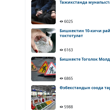
Тажикстанда мунапыст
6025
Бишкектин 10-кичи рай
токтотулат
6163
Бишкекте Тоголок Молд
6865
Өзбекстандын соода т
5988