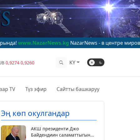
azarNews.kg
NazarNews - в центре мирового внимания
KY
UB
0,9274
0,9260
зар TV
Түз эфир
Сайтты башкаруу
Эң көп окулгандар
АКШ президенти Джо
Байдендиин саламаттыгын...