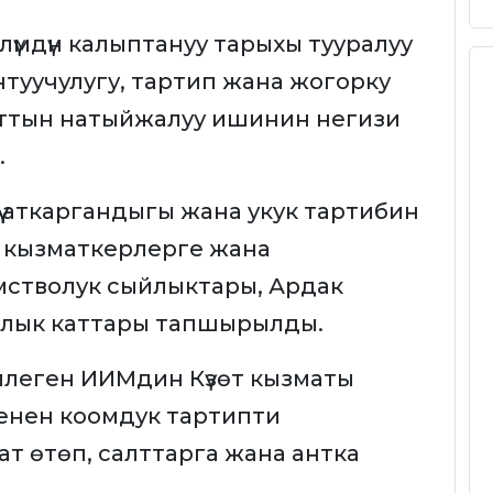
лүмдүн калыптануу тарыхы тууралуу
туучулугу, тартип жана жогорку
ттын натыйжалуу ишинин негизи
.
үү аткаргандыгы жана укук тартибин
н кызматкерлерге жана
стволук сыйлыктары, Ардак
лык каттары тапшырылды.
илеген ИИМдин Күзөт кызматы
енен коомдук тартипти
т өтөп, салттарга жана антка