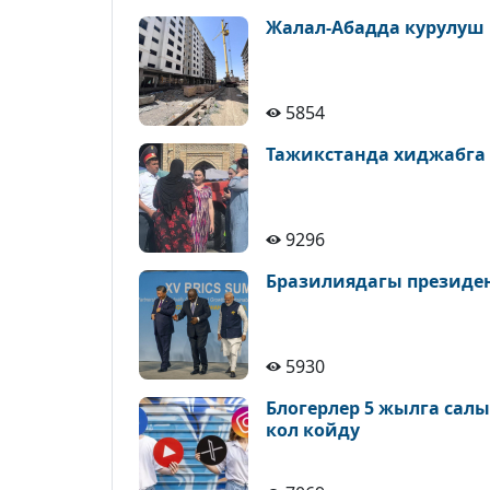
Жалал-Абадда курулуш
5854
Тажикстанда хиджабга
9296
Бразилиядагы президе
5930
Блогерлер 5 жылга сал
кол койду