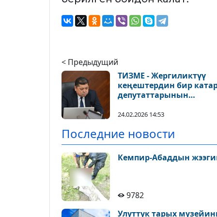
< Предыдущий
ТИЗМЕ - Жергиликтүү
кеңештердин бир ката
депутаттарынын
ыйгарым укуктары
мөөнөтүнөн мурда
24.02.2026 14:53
токтотулду
Последние новости
Кемпир-Абаддын жээги
9782
Улуттук тарых музейин