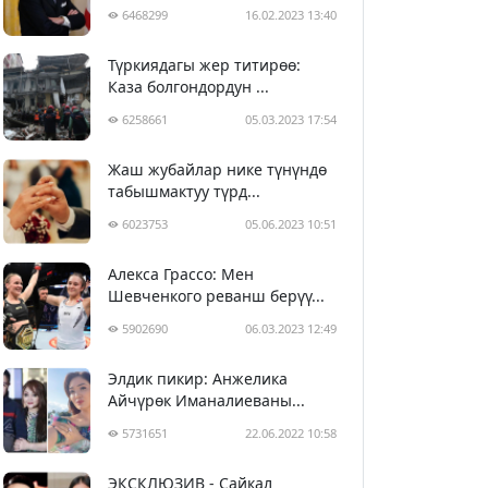
6468299
16.02.2023 13:40
Түркиядагы жер титирөө:
Каза болгондордун ...
6258661
05.03.2023 17:54
Жаш жубайлар нике түнүндө
табышмактуу түрд...
6023753
05.06.2023 10:51
Алекса Грассо: Мен
Шевченкого реванш берүү...
5902690
06.03.2023 12:49
Элдик пикир: Анжелика
Айчүрөк Иманалиеваны...
5731651
22.06.2022 10:58
ЭКСКЛЮЗИВ - Сайкал