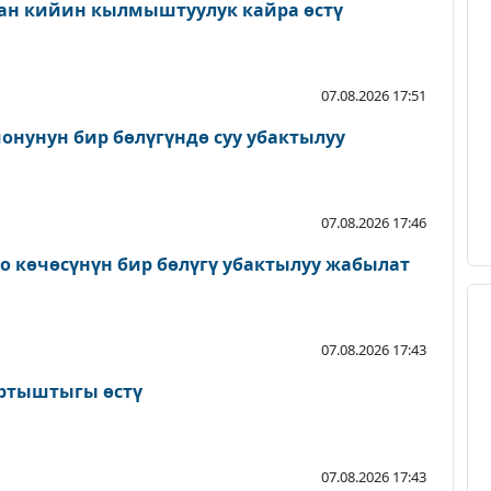
ан кийин кылмыштуулук кайра өстү
07.08.2026 17:51
онунун бир бөлүгүндө суу убактылуу
07.08.2026 17:46
о көчөсүнүн бир бөлүгү убактылуу жабылат
07.08.2026 17:43
артыштыгы өстү
07.08.2026 17:43