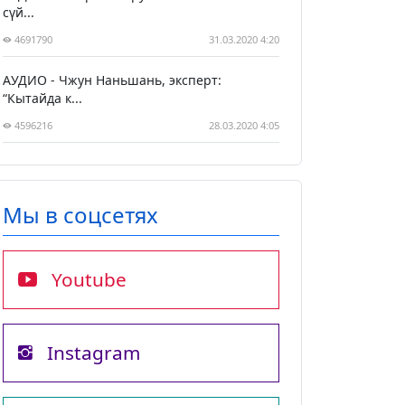
сүй...
4691790
31.03.2020 4:20
АУДИО - Чжун Наньшань, эксперт:
“Кытайда к...
4596216
28.03.2020 4:05
Мы в соцсетях
Youtube
Instagram