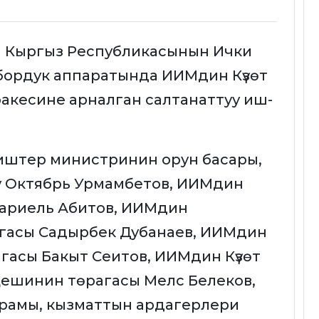
 Кыргыз Республикасынын Ички
ордук аппаратында ИИМдин Күзөт
акесине арналган салтанаттуу иш-
иштер министринин орун басары,
 Октябрь Урмамбетов, ИИМдин
Тариель Абитов, ИИМдин
гасы Садырбек Дубанаев, ИИМдин
асы Бакыт Сеитов, ИИМдин Күзөт
ешинин төрагасы Мелс Белеков,
курамы, кызматтын ардагерлери