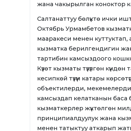
жана чакырылган коноктор 
Салтанаттуу бөлүктө ички и
Октябрь Урмамбетов кызмат
мааракеси менен куттуктап, 
кызматка берилгендигин жан
тартибин камсыздоого кошко
Күзөт кызматы түзүлгөн күндөн
кесипкөй түзүм катары көрсөт
объектилерди, мекемелерди
камсыздап келатканын баса 
кызматкерлер жүктөлгөн ми
принципиалдуулук жана кыз
менен татыктуу аткарып жа