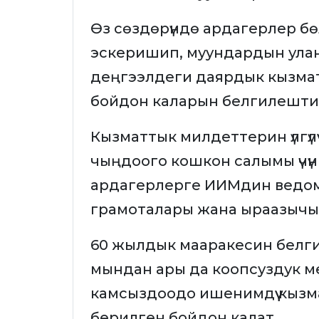
Өз сөздөрүндө ардагерлер бө
эскеришип, муундардын улан
деңгээлдеги даярдык кызма
бойдон каларын белгилешти
Кызматтык милдеттерин үлгүл
чыңдоого кошкон салымы үчү
ардагерлерге ИИМдин ведом
грамоталары жана ыраазычы
60 жылдык мааракесин белг
мындан ары да коопсуздук м
камсыздоодо ишенимдүү кызма
берилген бойдон калат.