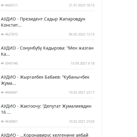
4665511
21.01.2023 18:15
АУДИО - Президент Садыр Жапаровдун
Констит...
4627672
06.05.2022 13:15
АУДИО - Сонунбүбү Кадырова: “Мен жазган
Ка...
5045746
15.09.2021 6:18
АУДИО - Жыргалбек Бабаев: “Кубанычбек
Жума...
4666681
10.02.2021 23:17
АУДИО - Жактоочу: “Депутат Жумалиевдин
16 ...
4636801
10.02.2021 23:02
АУДИО - ...Коронавирус келгенине аябай