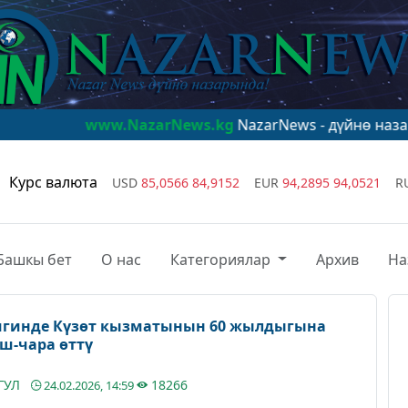
ww.NazarNews.kg
NazarNews - дүйнө назарында!
www.N
Курс валюта
USD
85,0566
84,9152
EUR
94,2895
94,0521
R
Башкы бет
О нас
Категориялар
Архив
На
гинде Күзөт кызматынын 60 жылдыгына
ш-чара өттү
ГУЛ
18266
24.02.2026, 14:59