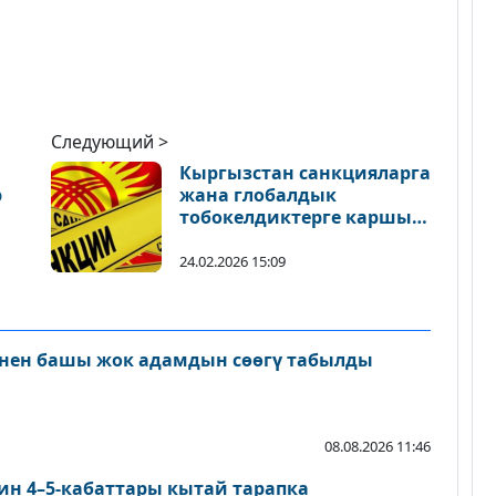
Следующий >
Кыргызстан санкцияларга
р
жана глобалдык
тобокелдиктерге каршы
системалуу даярдык
көрүүдө
24.02.2026 15:09
нен башы жок адамдын сөөгү табылды
08.08.2026 11:46
ин 4–5-кабаттары кытай тарапка