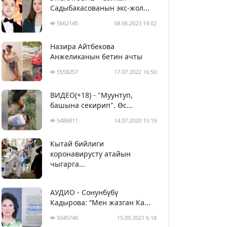
Садыбакасованын экс-жол...
5662145
08.06.2023 14:02
Назира Айтбекова
Анжеликанын бетин ачты
5558257
17.07.2022 16:50
ВИДЕО(+18) - "Муунтуп,
башына секирип". Өс...
5486811
14.07.2020 15:19
Кытай бийлиги
5397723
29.02.2020 23:43
коронавирусту атайын
чыгарга...
АУДИО - Сонунбүбү
Кадырова: “Мен жазган Ка...
5045746
15.09.2021 6:18