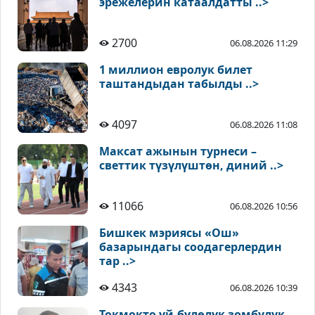
эрежелерин катаалдатты ..>
2700
06.08.2026 11:29
1 миллион евролук билет
таштандыдан табылды ..>
4097
06.08.2026 11:08
Максат ажынын турнеси –
светтик түзүлүштөн, диний ..>
11066
06.08.2026 10:56
Бишкек мэриясы «Ош»
базарындагы соодагерлердин
тар ..>
4343
06.08.2026 10:39
Токмокто үй-бүлөлүк зомбулук