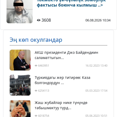
фактысы боюнча кылмыш ..>
3608
06.08.2026 10:34
Эң көп окулгандар
АКШ президенти Джо Байдендиин
саламаттыгын...
6463951
16.02.2023 13:40
Түркиядагы жер титирөө: Каза
болгондордун ...
6254113
05.03.2023 17:54
Жаш жубайлар нике түнүндө
табышмактуу түрд...
6018754
05.06.2023 10:51