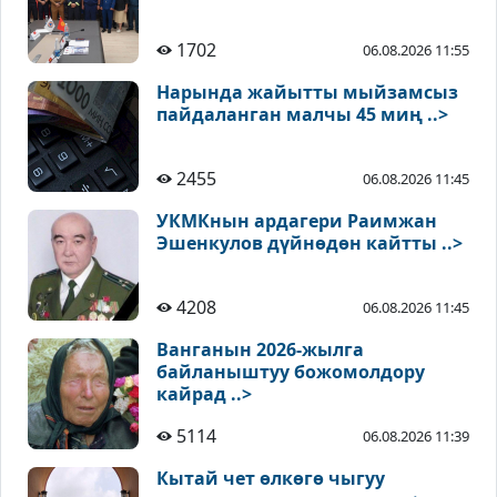
1702
06.08.2026 11:55
Нарында жайытты мыйзамсыз
пайдаланган малчы 45 миң ..>
2455
06.08.2026 11:45
УКМКнын ардагери Раимжан
Эшенкулов дүйнөдөн кайтты ..>
4208
06.08.2026 11:45
Ванганын 2026-жылга
байланыштуу божомолдору
кайрад ..>
5114
06.08.2026 11:39
Кытай чет өлкөгө чыгуу