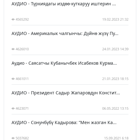
АУДИО - Түркиядагы издөө-куткаруу иштерин ...
4565292
19.02.2023 21:32
АУДИО - Америкалык чалгынчы: Дүйнө жүзү Пу...
4626010
24.01.2023 14:39
Аудио - Саясатчы Кубанычбек Исабеков Курма...
4661011
21.01.2023 18:15
АУДИО - Президент Садыр Жапаровдун Констит...
4623071
06.05.2022 13:15
АУДИО - Сонунбүбү Кадырова: “Мен жазган Ка...
5037682
15.09.2021 6:18