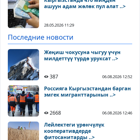
Кыргызстанда 470 миңден
ашуун адам жөлөк пул алат ..>
28.05.2026 11:29
Последние новости
Жеңиш чокусуна чыгуу үчүн
милдеттүү түрдө уруксат ..>
387
06.08.2026 12:52
Россияга Кыргызстандан барган
эмгек мигранттарынын ..>
2668
06.08.2026 12:46
Лейлектеги үрөнчүлүк
кооперативдерде
фитосанитарды ..>