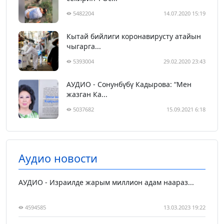
5482204
14.07.2020 15:19
Кытай бийлиги коронавирусту атайын
чыгарга...
5393004
29.02.2020 23:43
АУДИО - Сонунбүбү Кадырова: “Мен
жазган Ка...
5037682
15.09.2021 6:18
Аудио новости
АУДИО - Израилде жарым миллион адам наараз...
4594585
13.03.2023 19:22