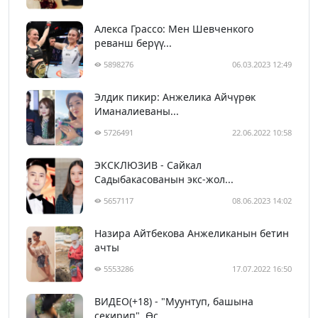
Алекса Грассо: Мен Шевченкого
реванш берүү...
5898276
06.03.2023 12:49
Элдик пикир: Анжелика Айчүрөк
Иманалиеваны...
5726491
22.06.2022 10:58
ЭКСКЛЮЗИВ - Сайкал
Садыбакасованын экс-жол...
5657117
08.06.2023 14:02
Назира Айтбекова Анжеликанын бетин
ачты
5553286
17.07.2022 16:50
ВИДЕО(+18) - "Муунтуп, башына
секирип". Өс...