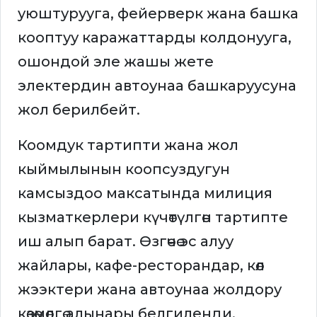
уюштурууга, фейерверк жана башка
кооптуу каражаттарды колдонууга,
ошондой эле жашы жете
электердин автоунаа башкаруусуна
жол берилбейт.
Коомдук тартипти жана жол
кыймылынын коопсуздугун
камсыздоо максатында милиция
кызматкерлери күчөтүлгөн тартипте
иш алып барат. Өзгөчө эс алуу
жайлары, кафе-ресторандар, көл
жээктери жана автоунаа жолдору
көзөмөлгө алынары белгиленди.