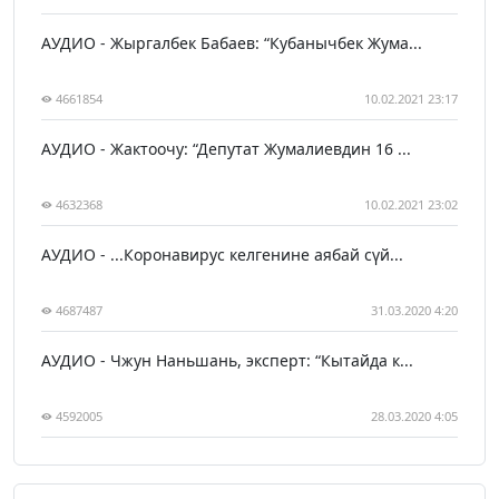
АУДИО - Жыргалбек Бабаев: “Кубанычбек Жума...
4661854
10.02.2021 23:17
АУДИО - Жактоочу: “Депутат Жумалиевдин 16 ...
4632368
10.02.2021 23:02
АУДИО - ...Коронавирус келгенине аябай сүй...
4687487
31.03.2020 4:20
АУДИО - Чжун Наньшань, эксперт: “Кытайда к...
4592005
28.03.2020 4:05