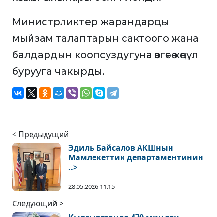
Министрликтер жарандарды
мыйзам талаптарын сактоого жана
балдардын коопсуздугуна өзгөчө көңүл
бурууга чакырды.
< Предыдущий
Эдиль Байсалов АКШнын
Мамлекеттик департаментинин
..>
28.05.2026 11:15
Следующий >