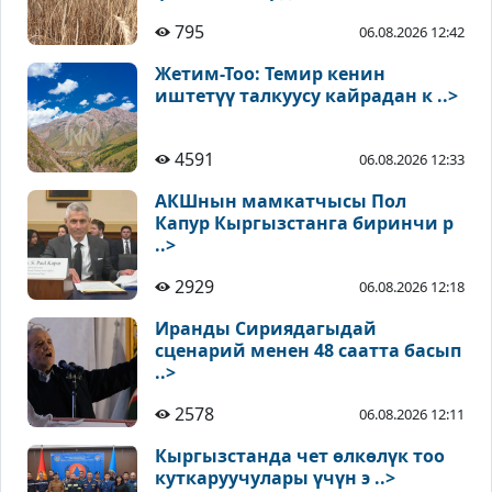
795
06.08.2026 12:42
Жетим-Тоо: Темир кенин
иштетүү талкуусу кайрадан к ..>
4591
06.08.2026 12:33
АКШнын мамкатчысы Пол
Капур Кыргызстанга биринчи р
..>
2929
06.08.2026 12:18
Иранды Сириядагыдай
сценарий менен 48 саатта басып
..>
2578
06.08.2026 12:11
Кыргызстанда чет өлкөлүк тоо
куткаруучулары үчүн э ..>