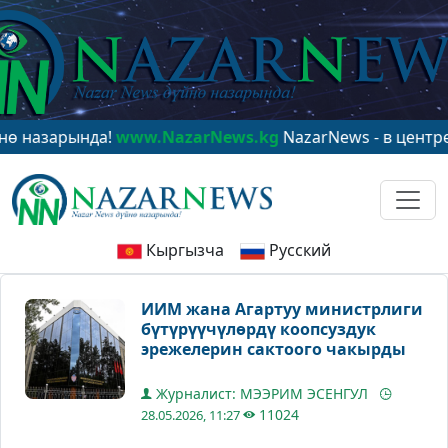
арында!
www.NazarNews.kg
NazarNews - в центре миро
Кыргызча
Русский
ИИМ жана Агартуу министрлиги
бүтүрүүчүлөрдү коопсуздук
эрежелерин сактоого чакырды
Журналист: МЭЭРИМ ЭСЕНГУЛ
11024
28.05.2026, 11:27