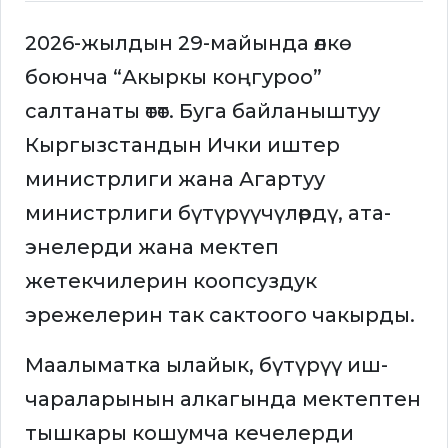
2026-жылдын 29-майында өлкө
боюнча “Акыркы коңгуроо”
салтанаты өтөт. Буга байланыштуу
Кыргызстандын Ички иштер
министрлиги жана Агартуу
министрлиги бүтүрүүчүлөрдү, ата-
энелерди жана мектеп
жетекчилерин коопсуздук
эрежелерин так сактоого чакырды.
Маалыматка ылайык, бүтүрүү иш-
чараларынын алкагында мектептен
тышкары кошумча кечелерди