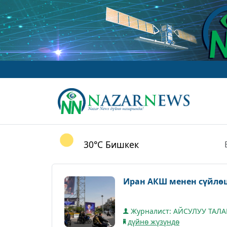
30°C
Бишкек
Иран АКШ менен сүйлө
Журналист: АЙСУЛУУ ТАЛ
дүйнө жүзүндө