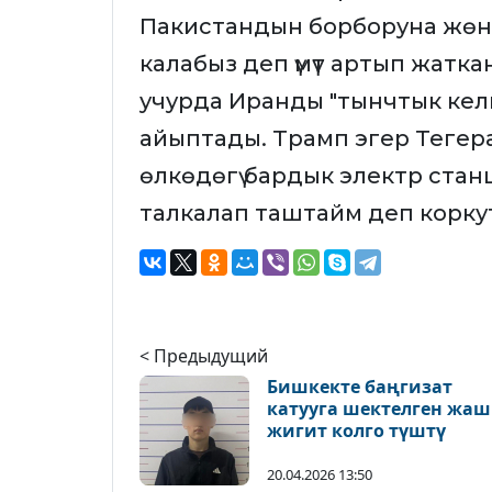
Пакистандын борборуна жөнө
калабыз деп үмүт артып жатк
учурда Иранды "тынчтык кел
айыптады. Трамп эгер Тегер
өлкөдөгү бардык электр стан
талкалап таштайм деп корку
< Предыдущий
Бишкекте баңгизат
катууга шектелген жаш
жигит колго түштү
20.04.2026 13:50