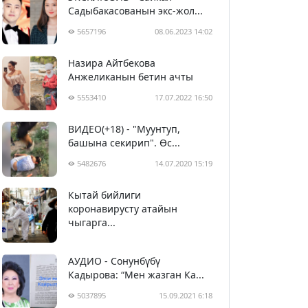
Садыбакасованын экс-жол...
5657196
08.06.2023 14:02
Назира Айтбекова
Анжеликанын бетин ачты
5553410
17.07.2022 16:50
ВИДЕО(+18) - "Муунтуп,
башына секирип". Өс...
5482676
14.07.2020 15:19
Кытай бийлиги
5393106
29.02.2020 23:43
коронавирусту атайын
чыгарга...
АУДИО - Сонунбүбү
Кадырова: “Мен жазган Ка...
5037895
15.09.2021 6:18