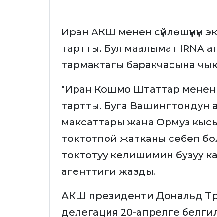
Иран АКШ менен сүйлөшүүнүн э
тартты. Бул маалымат IRNA 
тармактагы баракчасына чык
"Иран Кошмо Штаттар менен с
тартты. Буга Вашингтондун 
максаттары жана Ормуз кысы
токтотпой жатканы себеп бо
токтотуу келишимин бузуу ка
агенттиги жазды.
АКШ президенти Дональд Тр
делегация 20-апрелге белгиленг