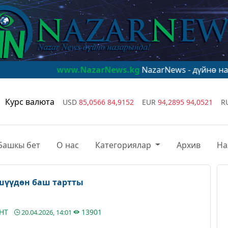
www.NazarNews.kg
NazarNews - дүйнө назарында!
ww
Курс валюта
USD
85,0566
84,9152
EUR
94,2895
94,0521
R
Башкы бет
О нас
Категориялар
Архив
На
шүүдөн баш тартты
АНТ
13901
20.04.2026, 14:01