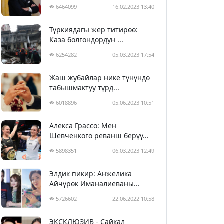
6464099
16.02.2023 13:40
Түркиядагы жер титирөө:
Каза болгондордун ...
6254282
05.03.2023 17:54
Жаш жубайлар нике түнүндө
табышмактуу түрд...
6018896
05.06.2023 10:51
Алекса Грассо: Мен
Шевченкого реванш берүү...
5898351
06.03.2023 12:49
Элдик пикир: Анжелика
Айчүрөк Иманалиеваны...
5726602
22.06.2022 10:58
ЭКСКЛЮЗИВ - Сайкал