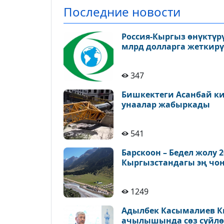
Последние новости
Россия-Кыргыз өнүктүр
млрд долларга жеткирү
347
Бишкектеги Асанбай ки
унаалар жабыркады
541
Барскоон – Бедел жолу 
Кыргызстандагы эң чоң
1249
Адылбек Касымалиев К
ачылышында сөз сүйлө