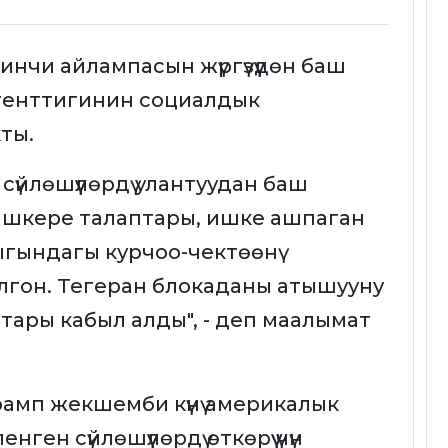
кинчи айлампасын жүргүзүүдөн баш
агенттигинин социалдык
ты.
үйлөшүүлөрдү улантуудан баш
ашкере талаптары, ишке ашпаган
гындагы курчоо-чектөөнү
лгон. Тегеран блокаданы атышууну
тары кабыл алды", - деп маалымат
амп жекшемби күнү америкалык
ен сүйлөшүүлөрдү өткөрүү үчүн