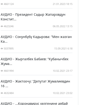
4661124
21.01.2023 18:15
АУДИО - Президент Садыр Жапаровдун
Констит...
4623246
06.05.2022 13:15
АУДИО - Сонунбүбү Кадырова: “Мен жазган
Ка...
5037895
15.09.2021 6:18
АУДИО - Жыргалбек Бабаев: “Кубанычбек
Жума...
4661994
10.02.2021 23:17
АУДИО - Жактоочу: “Депутат Жумалиевдин
16 ...
4632484
10.02.2021 23:02
АУДИО - ...Коронавирус келгенине аябай