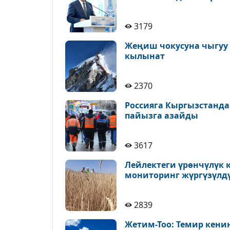
3179
Жеңиш чокусуна чыгуу 
кылынат
2370
Россияга Кыргызстанда
пайызга азайды
3617
Лейлектеги үрөнчүлүк
мониторинг жүргүзүлд
2839
Жетим-Тоо: Темир кени