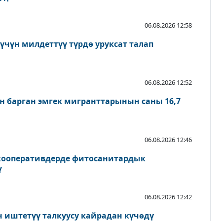
06.08.2026 12:58
үчүн милдеттүү түрдө уруксат талап
06.08.2026 12:52
н барган эмгек мигранттарынын саны 16,7
06.08.2026 12:46
 кооперативдерде фитосанитардык
ү
06.08.2026 12:42
н иштетүү талкуусу кайрадан күчөдү