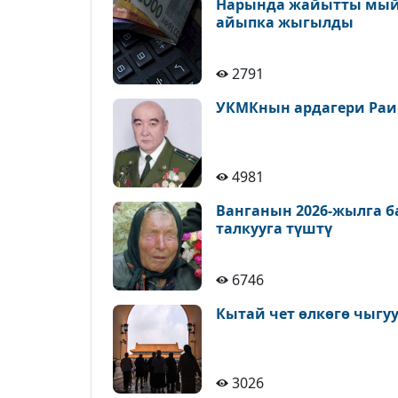
Нарында жайытты мыйз
айыпка жыгылды
2791
УКМКнын ардагери Раи
4981
Ванганын 2026-жылга 
талкууга түштү
6746
Кытай чет өлкөгө чыгу
3026