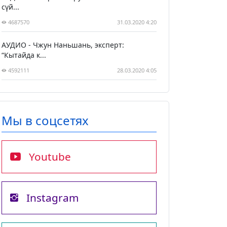
сүй...
4687570
31.03.2020 4:20
АУДИО - Чжун Наньшань, эксперт:
“Кытайда к...
4592111
28.03.2020 4:05
Мы в соцсетях
Youtube
Instagram