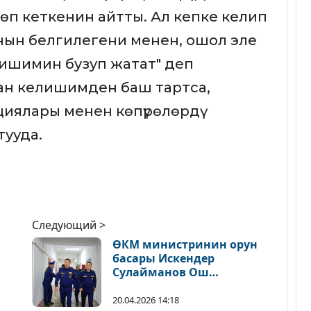
п кеткенин айтты. Ал кепке келип
анын белгилегени менен, ошол эле
ишимин бузуп жатат" деп
ан келишимден баш тартса,
циялары менен көпүрөлөрдү
тууда.
Следующий >
ӨКМ министринин орун
басары Искендер
Сулайманов Ош
шаарында иш сапары
менен болду
20.04.2026 14:18