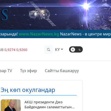
w.NazarNews.kg
NazarNews - в центре мирового внима
KY
UB
0,9274
0,9260
зар TV
Түз эфир
Сайтты башкаруу
Эң көп окулгандар
АКШ президенти Джо
Байдендиин саламаттыгын...