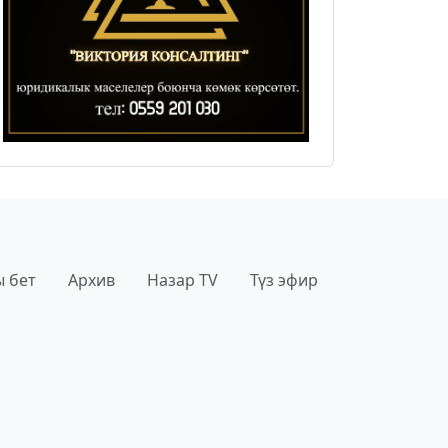
 бет
Архив
Назар TV
Түз эфир