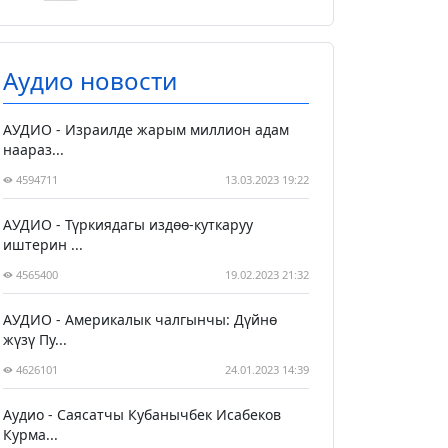
Аудио новости
АУДИО - Израилде жарым миллион адам
наараз...
4594711
13.03.2023 19:22
АУДИО - Түркиядагы издөө-куткаруу
иштерин ...
4565400
19.02.2023 21:32
АУДИО - Америкалык чалгынчы: Дүйнө
жүзү Пу...
4626101
24.01.2023 14:39
Аудио - Саясатчы Кубанычбек Исабеков
Курма...