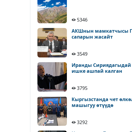
5346
АКШнын мамкатчысы По
сапарын жасайт
3549
Иранды Сириядагыдай с
ишке ашпай калган
3795
Кыргызстанда чет өлкө
машыгуу өтүүдө
3292