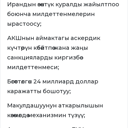
Ирандын өзөктүк куралды жайылтпоо
боюнча милдеттенмелерин
ырастоосу;
АКШнын аймактагы аскердик
күчтөрүн көбөйтпөө жана жаңы
санкцияларды киргизбөө
милдеттенмеси;
Бөгөттөлгөн 24 миллиард доллар
каражатты бошотуу;
Макулдашуунун аткарылышын
көзөмөлдөө механизмин түзүү;