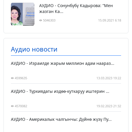
АУДИО - Сонунбүбү Кадырова: “Мен
жазган Ка...
5046303
15.09.2021 6:18
Аудио новости
АУДИО - Израилде жарым миллион адам наараз...
4599635
13.03.2023 19:22
АУДИО - Түркиядагы издөө-куткаруу иштерин ...
4570082
19.02.2023 21:32
АУДИО - Америкалык чалгынчы: Дүйнө жүзү Пу...