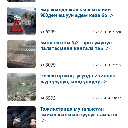
Бир жылда жол кырсыгынан
900дөн ашуун адам каза бо ..>
6299
07.08.2026 21:24
Бишкектеги №2 төрөт үйүнүн
палатасынан кантала таб ..>
8079
07.08.2026 21:15
Челектор мөңгүсүндө изилдөө
жүргүзүлүп, мөңгүлөрдү ..>
6593
07.08.2026 18:02
Тажикстанда мунапыстан
кийин кылмыштуулук кайра өс
..>