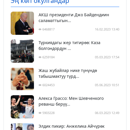
Эң көп окулгандар
АКШ президенти Джо Байдендиин
саламаттыгын...
6468817
16.02.2023 13:40
Түркиядагы жер титирөө: Каза
болгондордун ...
6259184
05.03.2023 17:54
Жаш жубайлар нике түнүндө
табышмактуу түрд...
6024453
05.06.2023 10:51
Алекса Грассо: Мен Шевченкого
реванш берүү...
5903228
06.03.2023 12:49
Элдик пикир: Анжелика Айчүрөк