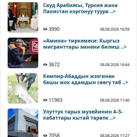
Сауд Арабиясы, Түркия жана
Пакистан коргонуу туура ..>
3990
08.08.2026 16:59
«Амина» тиркемеси: Кыргыз
мигранттары эмнени билиш ..>
3672
08.08.2026 16:44
Кемпир-Абаддын жээгинен
башы жок адамдын сөөгү таб ..>
11963
08.08.2026 11:46
Улуттук тарых музейинин 4–5-
кабаттары кытай тарапк ..>
7058
08.08.2026 11:27