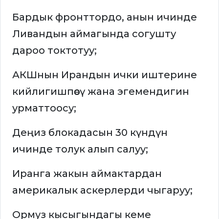
Бардык фронттордо, анын ичинде
Ливандын аймагында согушту
дароо токтотуу;
АКШнын Ирандын ички иштерине
кийлигишпөөсү жана эгемендигин
урматтоосу;
Деңиз блокадасын 30 күндүн
ичинде толук алып салуу;
Иранга жакын аймактардан
америкалык аскерлерди чыгаруу;
Ормуз кысыгындагы кеме