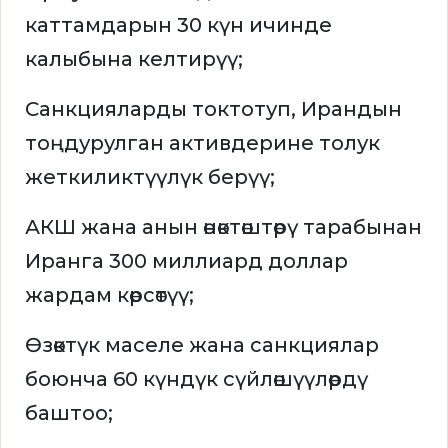
каттамдарын 30 күн ичинде
калыбына келтирүү;
Санкцияларды токтотуп, Ирандын
тоңдурулган активдерине толук
жеткиликтүүлүк берүү;
АКШ жана анын өнөктөштөрү тарабынан
Иранга 300 миллиард доллар
жардам көрсөтүү;
Өзөктүк маселе жана санкциялар
боюнча 60 күндүк сүйлөшүүлөрдү
баштоо;