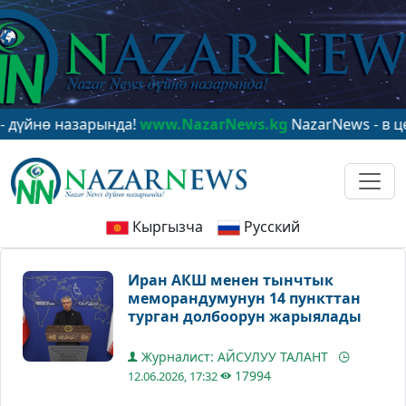
 назарында!
www.NazarNews.kg
NazarNews - в центре 
Кыргызча
Русский
Иран АКШ менен тынчтык
меморандумунун 14 пункттан
турган долбоорун жарыялады
Журналист: АЙСУЛУУ ТАЛАНТ
17994
12.06.2026, 17:32