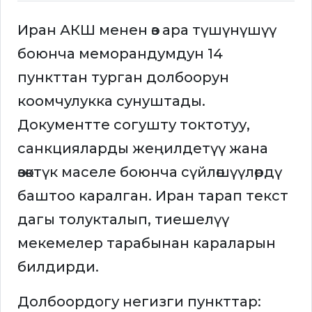
Иран АКШ менен өз ара түшүнүшүү
боюнча меморандумдун 14
пункттан турган долбоорун
коомчулукка сунуштады.
Документте согушту токтотуу,
санкцияларды жеңилдетүү жана
өзөктүк маселе боюнча сүйлөшүүлөрдү
баштоо каралган. Иран тарап текст
дагы толукталып, тиешелүү
мекемелер тарабынан караларын
билдирди.
Долбоордогу негизги пункттар: