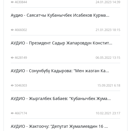
4630844
24.01.2023 14:39
Аудио - Саясатчы Кубанычбек Исабеков Курма...
4666002
21.01.2023 18:15
АУДИО - Президент Садыр Жапаровдун Констит...
4628149
06.05.2022 13:15
АУДИО - Сонунбүбү Кадырова: “Мен жазган Ка...
5046303
15.09.2021 6:18
АУДИО - Жыргалбек Бабаев: “Кубанычбек Жума...
4667174
10.02.2021 23:17
АУДИО - Жактоочу: “Депутат Жумалиевдин 16 ...