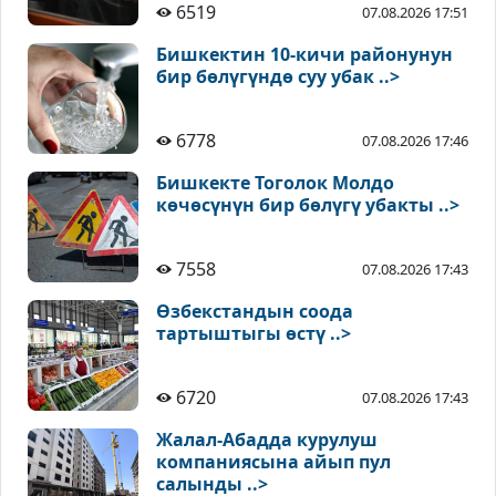
6519
07.08.2026 17:51
Бишкектин 10-кичи районунун
бир бөлүгүндө суу убак ..>
6778
07.08.2026 17:46
Бишкекте Тоголок Молдо
көчөсүнүн бир бөлүгү убакты ..>
7558
07.08.2026 17:43
Өзбекстандын соода
тартыштыгы өстү ..>
6720
07.08.2026 17:43
Жалал-Абадда курулуш
компаниясына айып пул
салынды ..>