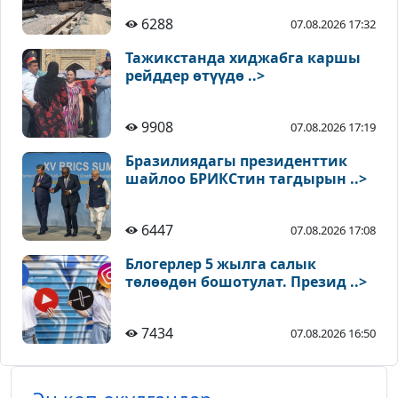
6288
07.08.2026 17:32
Тажикстанда хиджабга каршы
рейддер өтүүдө ..>
9908
07.08.2026 17:19
Бразилиядагы президенттик
шайлоо БРИКСтин тагдырын ..>
6447
07.08.2026 17:08
Блогерлер 5 жылга салык
төлөөдөн бошотулат. Презид ..>
7434
07.08.2026 16:50