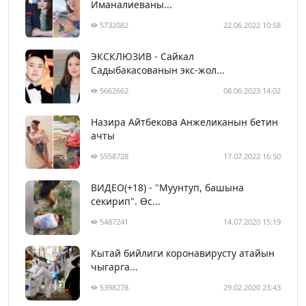
Иманалиеваны...
5732082
22.06.2022 10:58
ЭКСКЛЮЗИВ - Сайкал
Садыбакасованын экс-жол...
5662662
08.06.2023 14:02
Назира Айтбекова Анжеликанын бетин
ачты
5558728
17.07.2022 16:50
ВИДЕО(+18) - "Муунтуп, башына
секирип". Өс...
5487241
14.07.2020 15:19
Кытай бийлиги коронавирусту атайын
чыгарга...
5398278
29.02.2020 23:43