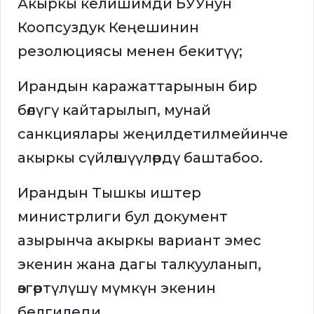
Акыркы келишимди БУУнун
Коопсуздук Кеңешинин
резолюциясы менен бекитүү;
Ирандын каражаттарынын бир
бөлүгү кайтарылып, мунай
санкциялары жеңилдетилмейинче
акыркы сүйлөшүүлөрдү баштабоо.
Ирандын Тышкы иштер
министрлиги бул документ
азырынча акыркы вариант эмес
экенин жана дагы талкууланып,
өзгөртүлүшү мүмкүн экенин
белгиледи.