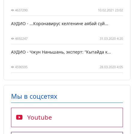
4637290
10.02.2021 23:02
АУДИО - ...Коронавирус келгенине аябай сүй...
4692247
31.03.2020 4:20
АУДИО - Чжун Наньшань, эксперт: “Кытайда к...
4596595
28.03.2020 4:05
Мы в соцсетях
Youtube