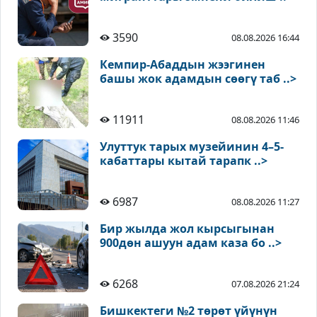
3590
08.08.2026 16:44
Кемпир-Абаддын жээгинен
башы жок адамдын сөөгү таб ..>
11911
08.08.2026 11:46
Улуттук тарых музейинин 4–5-
кабаттары кытай тарапк ..>
6987
08.08.2026 11:27
Бир жылда жол кырсыгынан
900дөн ашуун адам каза бо ..>
6268
07.08.2026 21:24
Бишкектеги №2 төрөт үйүнүн