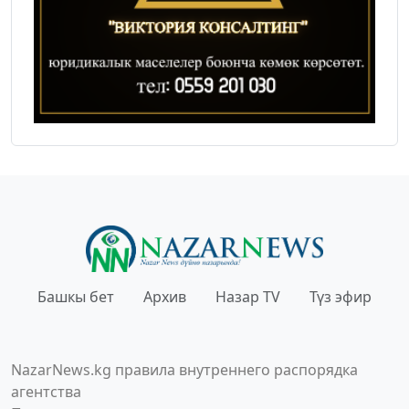
Башкы бет
Архив
Назар TV
Түз эфир
NazarNews.kg правила внутреннего распорядка
агентства