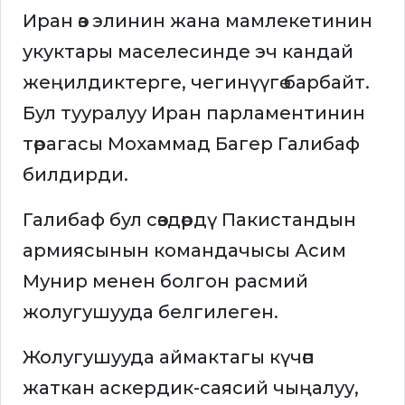
Иран өз элинин жана мамлекетинин
укуктары маселесинде эч кандай
жеңилдиктерге, чегинүүгө барбайт.
Бул тууралуу Иран парламентинин
төрагасы Мохаммад Багер Галибаф
билдирди.
Галибаф бул сөздөрдү Пакистандын
армиясынын командачысы Асим
Мунир менен болгон расмий
жолугушууда белгилеген.
Жолугушууда аймактагы күчөп
жаткан аскердик-саясий чыңалуу,