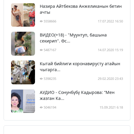
Назира Айтбекова Анжеликанын бетин
ачты
5558666
17.07.2022 16:50
ВИДЕО(+18) - "Муунтуп, башына
секирип". Өс...
5487167
14.07.2020 15:19
Кытай бийлиги коронавирусту атайын
чыгарга...
5398235
29.02.2020 23:43
АУДИО - Сонунбүбү Кадырова: “Мен
жазган Ка...
5046194
15.09.2021 6:18