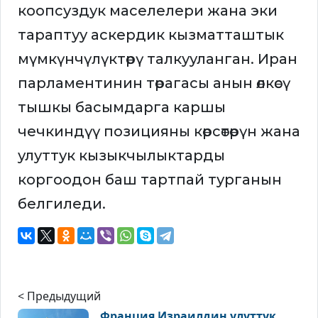
коопсуздук маселелери жана эки
тараптуу аскердик кызматташтык
мүмкүнчүлүктөрү талкууланган. Иран
парламентинин төрагасы анын өлкөсү
тышкы басымдарга каршы
чечкиндүү позицияны көрсөтөрүн жана
улуттук кызыкчылыктарды
коргоодон баш тартпай турганын
белгиледи.
< Предыдущий
Франция Израилдин улуттук