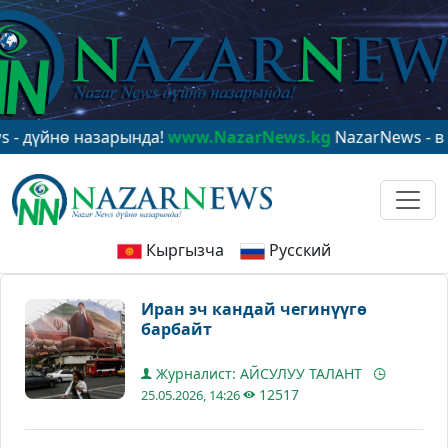
нө назарында!
www.NazarNews.kg
NazarNews - в центр
Кыргызча
Русский
Иран эч кандай чегинүүгө
барбайт
Журналист: АЙСУЛУУ ТАЛАНТ
12517
25.05.2026, 14:26