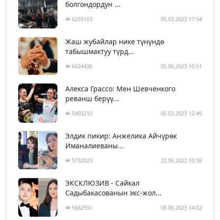
болгондордун ...
6259103
05.03.2023 17:54
Жаш жубайлар нике түнүндө
табышмактуу түрд...
6024436
05.06.2023 10:51
Алекса Грассо: Мен Шевченкого
реванш берүү...
5903210
06.03.2023 12:49
Элдик пикир: Анжелика Айчүрөк
Иманалиеваны...
5732023
22.06.2022 10:58
ЭКСКЛЮЗИВ - Сайкал
Садыбакасованын экс-жол...
5662591
08.06.2023 14:02