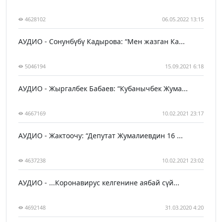
4628102
06.05.2022 13:15
АУДИО - Сонунбүбү Кадырова: “Мен жазган Ка...
5046194
15.09.2021 6:18
АУДИО - Жыргалбек Бабаев: “Кубанычбек Жума...
4667169
10.02.2021 23:17
АУДИО - Жактоочу: “Депутат Жумалиевдин 16 ...
4637238
10.02.2021 23:02
АУДИО - ...Коронавирус келгенине аябай сүй...
4692148
31.03.2020 4:20