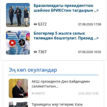
Бразилиядагы президенттик
шайлоо БРИКСтин тагдырын ..>
6372
07.08.2026 17:08
Блогерлер 5 жылга салык
төлөөдөн бошотулат. Презид ..>
7367
07.08.2026 16:50
Эң көп окулгандар
АКШ президенти Джо Байдендиин
саламаттыгын...
6468741
16.02.2023 13:40
Түркиядагы жер титирөө: Каза