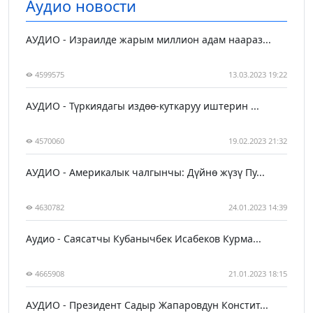
Аудио новости
АУДИО - Израилде жарым миллион адам наараз...
4599575
13.03.2023 19:22
АУДИО - Түркиядагы издөө-куткаруу иштерин ...
4570060
19.02.2023 21:32
АУДИО - Америкалык чалгынчы: Дүйнө жүзү Пу...
4630782
24.01.2023 14:39
Аудио - Саясатчы Кубанычбек Исабеков Курма...
4665908
21.01.2023 18:15
АУДИО - Президент Садыр Жапаровдун Констит...