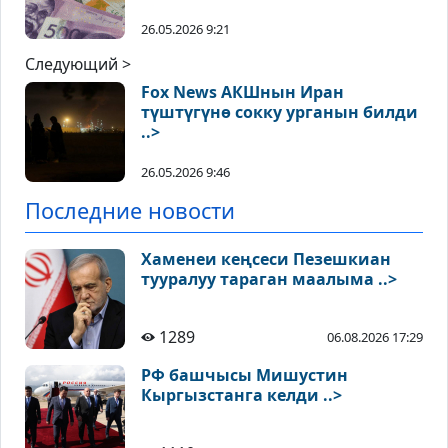
26.05.2026 9:21
Следующий >
Fox News АКШнын Иран
түштүгүнө сокку урганын билди
..>
26.05.2026 9:46
Последние новости
Хаменеи кеңсеси Пезешкиан
тууралуу тараган маалыма ..>
1289
06.08.2026 17:29
РФ башчысы Мишустин
Кыргызстанга келди ..>