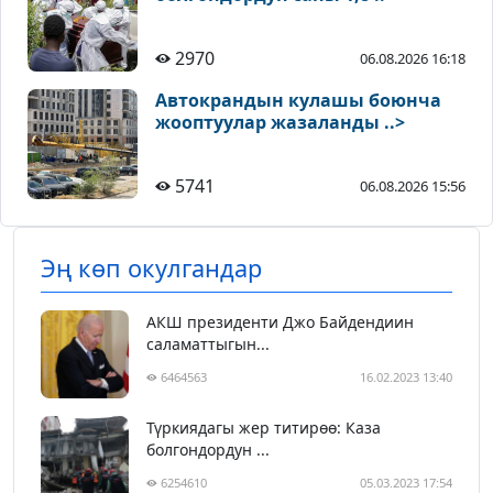
2970
06.08.2026 16:18
Автокрандын кулашы боюнча
жооптуулар жазаланды ..>
5741
06.08.2026 15:56
Эң көп окулгандар
АКШ президенти Джо Байдендиин
саламаттыгын...
6464563
16.02.2023 13:40
Түркиядагы жер титирөө: Каза
болгондордун ...
6254610
05.03.2023 17:54