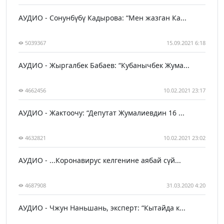
АУДИО - Сонунбүбү Кадырова: “Мен жазган Ка...
5039367
15.09.2021 6:18
АУДИО - Жыргалбек Бабаев: “Кубанычбек Жума...
4662456
10.02.2021 23:17
АУДИО - Жактоочу: “Депутат Жумалиевдин 16 ...
4632821
10.02.2021 23:02
АУДИО - ...Коронавирус келгенине аябай сүй...
4687908
31.03.2020 4:20
АУДИО - Чжун Наньшань, эксперт: “Кытайда к...