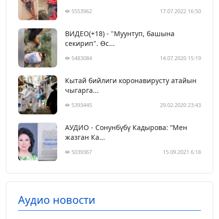
5553962
17.07.2022 16:50
ВИДЕО(+18) - "Муунтуп, башына
секирип". Өс...
5483084
14.07.2020 15:19
Кытай бийлиги коронавирусту атайын
чыгарга...
5393445
29.02.2020 23:43
АУДИО - Сонунбүбү Кадырова: “Мен
жазган Ка...
5039367
15.09.2021 6:18
Аудио новости