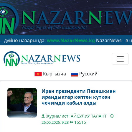
ө назарында!
www.NazarNews.kg
NazarNews - в центре
Кыргызча
Русский
Иран президенти Пезешкиан
ирандыктар көптөн күткөн
чечимди кабыл алды
Журналист: АЙСУЛУУ ТАЛАНТ
16515
26.05.2026, 9:28