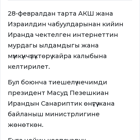
28-февралдан тарта АКШ жана
Израилдин чабуулдарынан кийин
Иранда чектелген интернеттин
мурдагы ылдамдыгы жана
мүмкүнчүлүктөрү кайра калыбына
келтирилет.
Бул боюнча тиешелүү чечимди
президент Масуд Пезешкиан
Ирандын Санариптик өнүгүү жана
байланыш министрлигине
жөнөткөн.