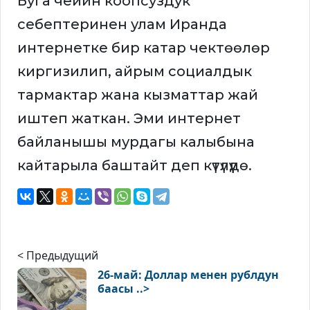
Буга чейин коопсуздук
себептеринен улам Иранда
интернетке бир катар чектөөлөр
киргизилип, айрым социалдык
тармактар жана кызматтар жай
иштеп жаткан. Эми интернет
байланышы мурдагы калыбына
кайтарыла баштайт деп күтүлүүдө.
< Предыдущий
26-май: Доллар менен рублдун
баасы ..>