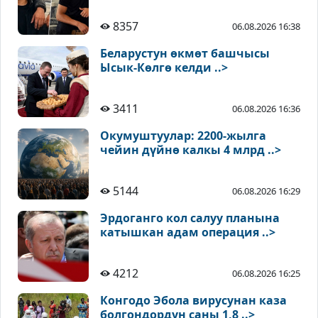
8357
06.08.2026 16:38
Беларустун өкмөт башчысы
Ысык-Көлгө келди ..>
3411
06.08.2026 16:36
Окумуштуулар: 2200-жылга
чейин дүйнө калкы 4 млрд ..>
5144
06.08.2026 16:29
Эрдоганго кол салуу планына
катышкан адам операция ..>
4212
06.08.2026 16:25
Конгодо Эбола вирусунан каза
болгондордун саны 1,8 ..>