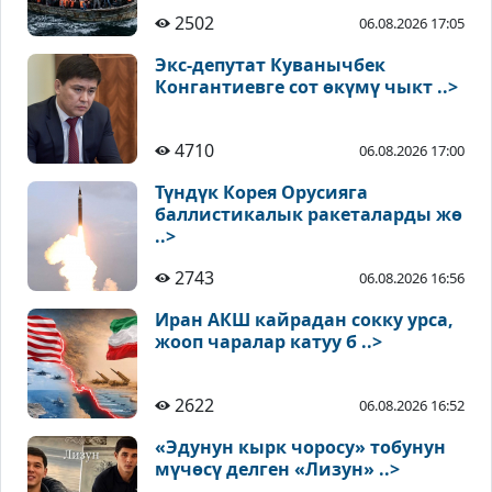
2502
06.08.2026 17:05
Экс-депутат Куванычбек
Конгантиевге сот өкүмү чыкт ..>
4710
06.08.2026 17:00
Түндүк Корея Орусияга
баллистикалык ракеталарды жө
..>
2743
06.08.2026 16:56
Иран АКШ кайрадан сокку урса,
жооп чаралар катуу б ..>
2622
06.08.2026 16:52
«Эдунун кырк чоросу» тобунун
мүчөсү делген «Лизун» ..>