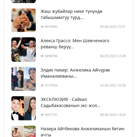
Жаш жубайлар нике түнүндө
табышмактуу түрд...
6019445
05.06.2023 10:51
Алекса Грассо: Мен Шевченкого
реванш берүү...
5898784
06.03.2023 12:49
Элдик пикир: Анжелика Айчүрөк
Иманалиеваны...
5727054
22.06.2022 10:58
ЭКСКЛЮЗИВ - Сайкал
Садыбакасованын экс-жол...
5657741
08.06.2023 14:02
Назира Айтбекова Анжеликанын бетин
ачты