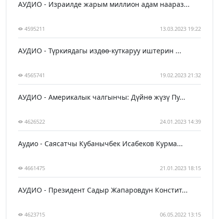
АУДИО - Израилде жарым миллион адам наараз...
4595211
13.03.2023 19:22
АУДИО - Түркиядагы издөө-куткаруу иштерин ...
4565741
19.02.2023 21:32
АУДИО - Америкалык чалгынчы: Дүйнө жүзү Пу...
4626522
24.01.2023 14:39
Аудио - Саясатчы Кубанычбек Исабеков Курма...
4661475
21.01.2023 18:15
АУДИО - Президент Садыр Жапаровдун Констит...
4623715
06.05.2022 13:15