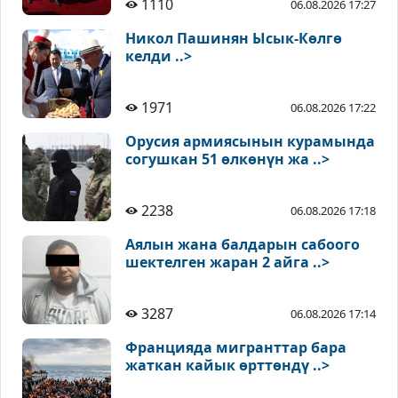
1110
06.08.2026 17:27
Никол Пашинян Ысык-Көлгө
келди ..>
1971
06.08.2026 17:22
Орусия армиясынын курамында
согушкан 51 өлкөнүн жа ..>
2238
06.08.2026 17:18
Аялын жана балдарын сабоого
шектелген жаран 2 айга ..>
3287
06.08.2026 17:14
Францияда мигранттар бара
жаткан кайык өрттөндү ..>