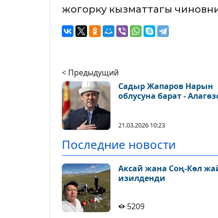
жогорку кызматтагы чиновни
< Предыдущий
Садыр Жапаров Нарын
облусуна барат - Алагөз
21.03.2026 10:23
Последние новости
Аксай жана Соң-Көл ж
изилденди
5209