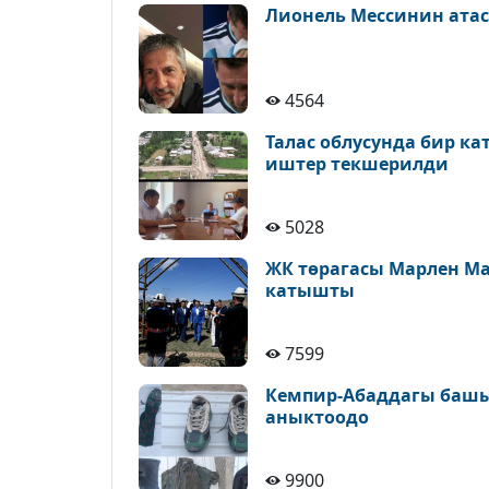
Лионель Мессинин атас
4564
Талас облусунда бир к
иштер текшерилди
5028
ЖК төрагасы Марлен М
катышты
7599
Кемпир-Абаддагы башы
аныктоодо
9900