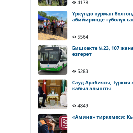
4178
Үркүндө курман болгон
абийиринде түбөлүк с
5564
Бишкекте №23, 107 жан
өзгөрөт
5283
Сауд Арабиясы, Түркия
кабыл алышты
4849
«Амина» тиркемеси: К