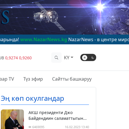
.NazarNews.kg
NazarNews - в центре мирового внима
KY
UB
0,9274
0,9260
зар TV
Түз эфир
Сайтты башкаруу
Эң көп окулгандар
АКШ президенти Джо
Байдендиин саламаттыгын...
6469095
16.02.2023 13:40