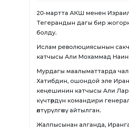
20-мартта АКШ менен Израи
Тегерандын дагы бир жогорк
болду.
Ислам революциясынын сакчыл
катчысы Али Мохаммад Наини
Мурдагы маалыматтарда чал
Хатибдин, ошондой эле Иран
кеңешинин катчысы Али Лар
күчтөрдүн командири генера
өлтүрүлгөнү айтылган.
Жалпысынан алганда, Иранга