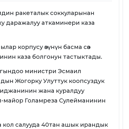
лдин ракеталык соккуларынан
у даражалуу аткаминери каза
ар корпусу өзүнүн басма сөз
нин каза болгонун тастыктады.
гындоо министри Эсмаил
дын Жогорку Улуттук коопсуздук
иджанинин жана куралдуу
л-майор Голамреза Сулейманинин
 кол салууда 40тан ашык ирандык