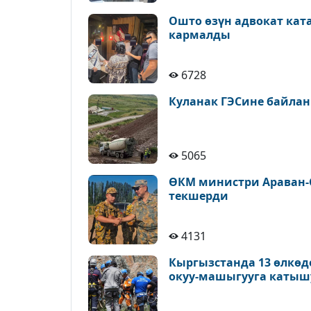
Ошто өзүн адвокат кат
кармалды
6728
Куланак ГЭСине байлан
5065
ӨКМ министри Араван-
текшерди
4131
Кыргызстанда 13 өлкөд
окуу-машыгууга катыш