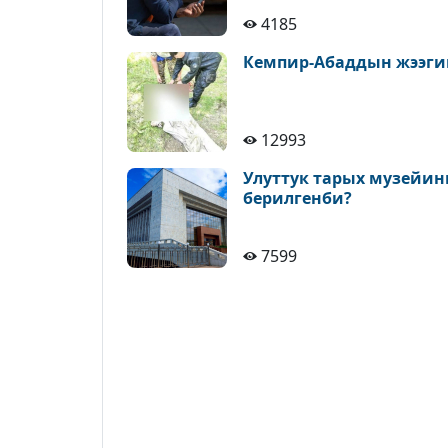
4185
Кемпир-Абаддын жээги
12993
Улуттук тарых музейин
берилгенби?
7599