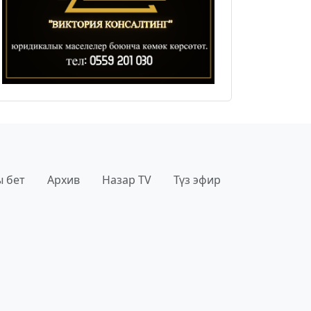
 бет
Архив
Назар TV
Түз эфир