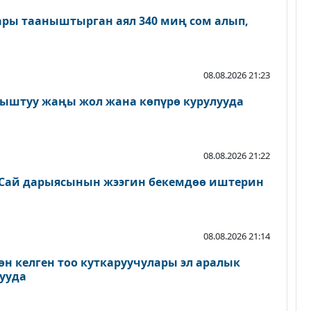
ары тааныштырган аял 340 миң сом алып,
08.08.2026 21:23
ыштуу жаңы жол жана көпүрө курулууда
08.08.2026 21:22
Сай дарыясынын жээгин бекемдөө иштерин
08.08.2026 21:14
өн келген тоо куткаруучулары эл аралык
ууда