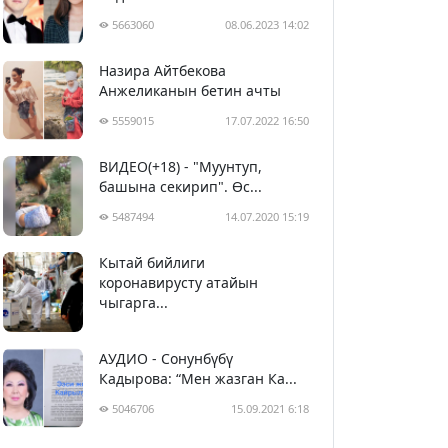
5663060
08.06.2023 14:02
Назира Айтбекова
Анжеликанын бетин ачты
5559015
17.07.2022 16:50
ВИДЕО(+18) - "Муунтуп,
башына секирип". Өс...
5487494
14.07.2020 15:19
Кытай бийлиги
5398632
29.02.2020 23:43
коронавирусту атайын
чыгарга...
АУДИО - Сонунбүбү
Кадырова: “Мен жазган Ка...
5046706
15.09.2021 6:18