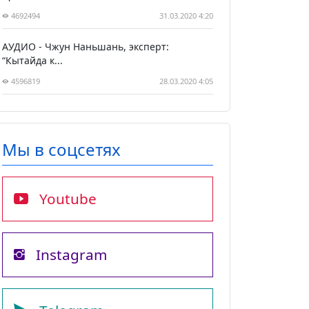
4692494
31.03.2020 4:20
АУДИО - Чжун Наньшань, эксперт:
“Кытайда к...
4596819
28.03.2020 4:05
Мы в соцсетях
Youtube
Instagram