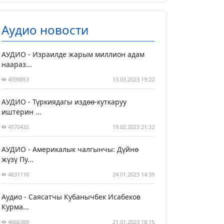
Аудио новости
АУДИО - Израилде жарым миллион адам
наараз...
4599853
13.03.2023 19:22
АУДИО - Түркиядагы издөө-куткаруу
иштерин ...
4570432
19.02.2023 21:32
АУДИО - Америкалык чалгынчы: Дүйнө
жүзү Пу...
4631116
24.01.2023 14:39
Аудио - Саясатчы Кубанычбек Исабеков
Курма...
4666389
21.01.2023 18:15