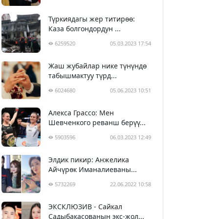
Түркиядагы жер титирөө:
Каза болгондордун ...
6259520
05.03.2023 17:54
Жаш жубайлар нике түнүндө
табышмактуу түрд...
6024680
05.06.2023 10:51
Алекса Грассо: Мен
Шевченкого реванш берүү...
5903596
06.03.2023 12:49
Элдик пикир: Анжелика
Айчүрөк Иманалиеваны...
5732269
22.06.2022 10:58
ЭКСКЛЮЗИВ - Сайкал
Садыбакасованын экс-жол...