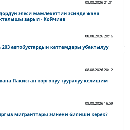
08.08.2026 21:01
дордун элеси мамлекеттин эсинде жана
акталышы зарыл - Койчиев
08.08.2026 20:16
а 203 автобустардын каттамдары убактылуу
08.08.2026 20:12
 жана Пакистан коргонуу тууралуу келишим
08.08.2026 16:59
ыргыз мигранттары эмнени билиши керек?