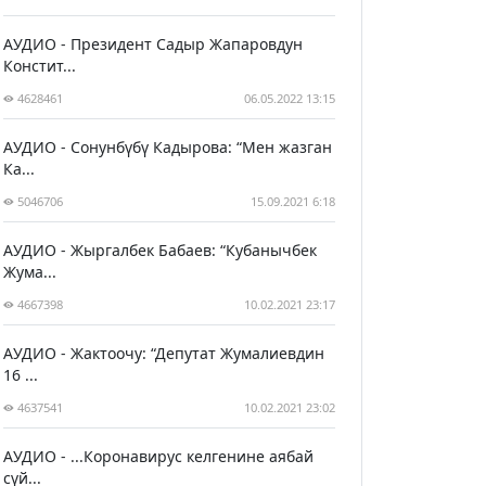
АУДИО - Президент Садыр Жапаровдун
Констит...
4628461
06.05.2022 13:15
АУДИО - Сонунбүбү Кадырова: “Мен жазган
Ка...
5046706
15.09.2021 6:18
АУДИО - Жыргалбек Бабаев: “Кубанычбек
Жума...
4667398
10.02.2021 23:17
АУДИО - Жактоочу: “Депутат Жумалиевдин
16 ...
4637541
10.02.2021 23:02
АУДИО - ...Коронавирус келгенине аябай
сүй...