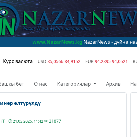
www.NazarNews.kg
NazarNews - дүйнө назарында!
www
Курс валюта
USD
85,0566
84,9152
EUR
94,2895
94,0521
R
Башкы бет
О нас
Категориялар
Архив
На
инер өлтүрүлдү
АНТ
21877
21.03.2026, 11:42