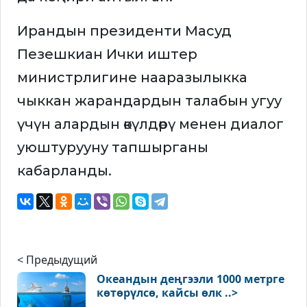
Ирандын президенти Масуд
Пезешкиан Ички иштер
министрлигине нааразылыкка
чыккан жарандардын талабын угуу
үчүн алардын өкүлдөрү менен диалог
уюштурууну тапшырганы
кабарланды.
< Предыдущий
Океандын деңгээли 1000 метрге
көтөрүлсө, кайсы өлк ..>