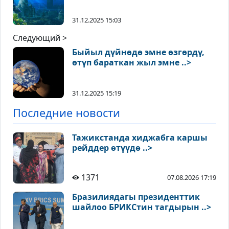
31.12.2025 15:03
Следующий >
Быйыл дүйнөдө эмне өзгөрдү,
өтүп бараткан жыл эмне ..>
31.12.2025 15:19
Последние новости
Тажикстанда хиджабга каршы
рейддер өтүүдө ..>
1371
07.08.2026 17:19
Бразилиядагы президенттик
шайлоо БРИКСтин тагдырын ..>