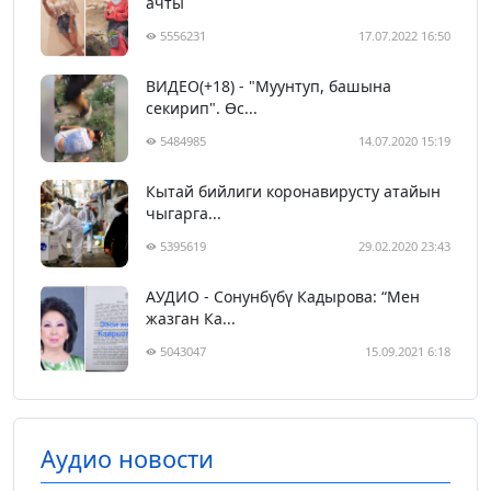
ачты
5556231
17.07.2022 16:50
ВИДЕО(+18) - "Муунтуп, башына
секирип". Өс...
5484985
14.07.2020 15:19
Кытай бийлиги коронавирусту атайын
чыгарга...
5395619
29.02.2020 23:43
АУДИО - Сонунбүбү Кадырова: “Мен
жазган Ка...
5043047
15.09.2021 6:18
Аудио новости