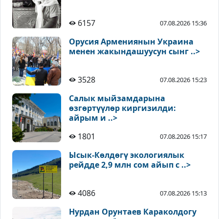
6157
07.08.2026 15:36
Орусия Армениянын Украина
менен жакындашуусун сынг ..>
3528
07.08.2026 15:23
Салык мыйзамдарына
өзгөртүүлөр киргизилди:
айрым и ..>
1801
07.08.2026 15:17
Ысык-Көлдөгү экологиялык
рейдде 2,9 млн сом айып с ..>
4086
07.08.2026 15:13
Нурдан Орунтаев Караколдогу