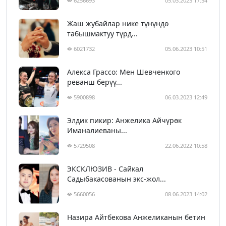
6256693
05.03.2023 17:54
Жаш жубайлар нике түнүндө
табышмактуу түрд...
6021732
05.06.2023 10:51
Алекса Грассо: Мен Шевченкого
реванш берүү...
5900898
06.03.2023 12:49
Элдик пикир: Анжелика Айчүрөк
Иманалиеваны...
5729508
22.06.2022 10:58
ЭКСКЛЮЗИВ - Сайкал
Садыбакасованын экс-жол...
5660056
08.06.2023 14:02
Назира Айтбекова Анжеликанын бетин