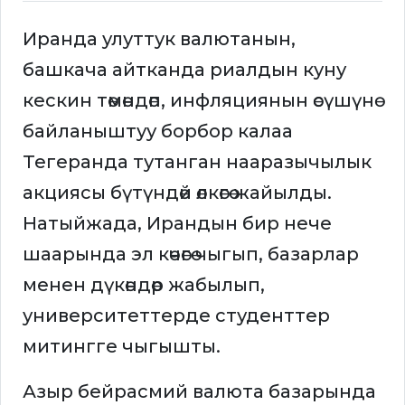
Иранда улуттук валютанын,
башкача айтканда риалдын куну
кескин төмөндөп, инфляциянын өсүшүнө
байланыштуу борбор калаа
Тегеранда тутанган нааразычылык
акциясы бүтүндөй өлкөгө жайылды.
Натыйжада, Ирандын бир нече
шаарында эл көчөгө чыгып, базарлар
менен дүкөндөр жабылып,
университеттерде студенттер
митингге чыгышты.
Азыр бейрасмий валюта базарында