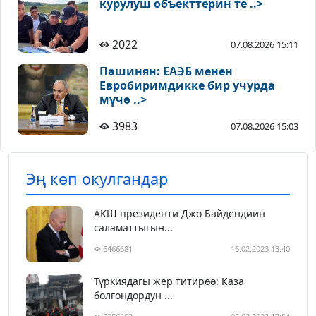
курулуш объекттерин те ..>
2022
07.08.2026 15:11
Пашинян: ЕАЭБ менен
Евробиримдикке бир учурда
мүчө ..>
3983
07.08.2026 15:03
Эң көп окулгандар
АКШ президенти Джо Байдендиин
саламаттыгын...
6466681
16.02.2023 13:40
Түркиядагы жер титирөө: Каза
болгондордун ...