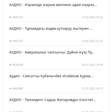
АУДИО - Израилде жарым миллион адам наараз...
4597164
13.03.2023 19:22
АУДИО - Түркиядагы издөө-куткаруу иштерин ...
4567725
19.02.2023 21:32
АУДИО - Америкалык чалгынчы: Дүйнө жүзү Пу...
4628594
24.01.2023 14:39
Аудио - Саясатчы Кубанычбек Исабеков Курма...
4663496
21.01.2023 18:15
АУДИО - Президент Садыр Жапаровдун Констит...