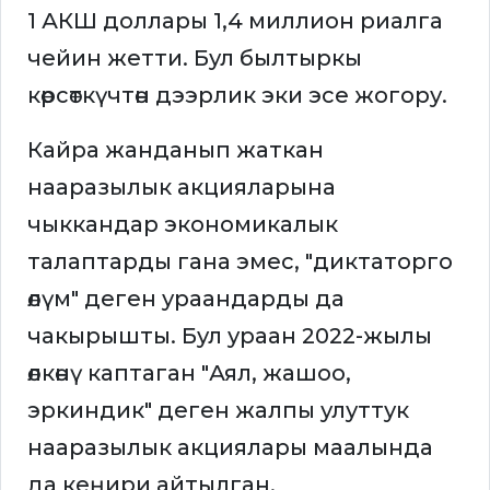
1 АКШ доллары 1,4 миллион риалга
чейин жетти. Бул былтыркы
көрсөткүчтөн дээрлик эки эсе жогору.
Кайра жанданып жаткан
нааразылык акцияларына
чыккандар экономикалык
талаптарды гана эмес, "диктаторго
өлүм" деген ураандарды да
чакырышты. Бул ураан 2022-жылы
өлкөнү каптаган "Аял, жашоо,
эркиндик" деген жалпы улуттук
нааразылык акциялары маалында
да кеңири айтылган.