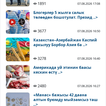
1891
07.08.2026 17:08
Блогерлер 5 жылга салык
төлөөдөн бошотулат. Презид ..>
3677
07.08.2026 16:50
Казакстан–Азербайжан Каспий
аркылуу Борбор Азия ба ..>
3278
07.08.2026 16:40
Америкада уй этинин баасы
кескин өстү ..>
2480
07.08.2026 16:27
«Манас» бажысы 42 даана
алтын буюмду мыйзамсыз таш
..>