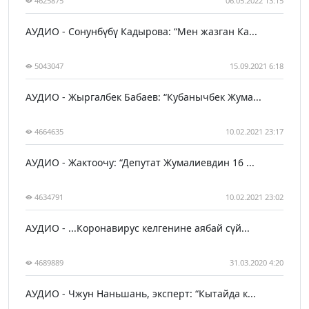
4625875
06.05.2022 13:15
АУДИО - Сонунбүбү Кадырова: “Мен жазган Ка...
5043047
15.09.2021 6:18
АУДИО - Жыргалбек Бабаев: “Кубанычбек Жума...
4664635
10.02.2021 23:17
АУДИО - Жактоочу: “Депутат Жумалиевдин 16 ...
4634791
10.02.2021 23:02
АУДИО - ...Коронавирус келгенине аябай сүй...
4689889
31.03.2020 4:20
АУДИО - Чжун Наньшань, эксперт: “Кытайда к...