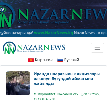
назарында!
www.NazarNews.kg
NazarNews - в центре м
Кыргызча
Русский
Иранда нааразылык акциялары
өлкөнүн бүтүндөй аймагына
жайылды
Журналист: NAZARNEWS
31.12.2025,
40738
15:12