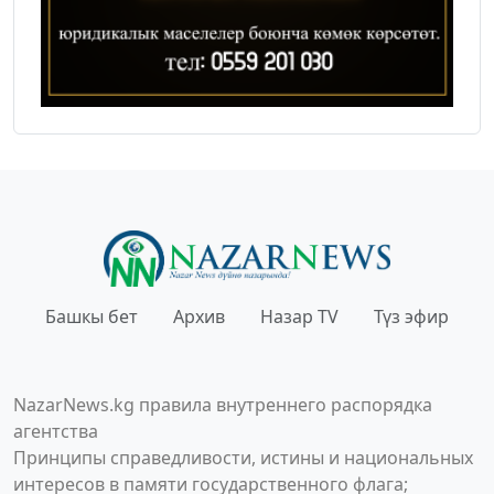
Башкы бет
Архив
Назар TV
Түз эфир
NazarNews.kg правила внутреннего распорядка
агентства
Принципы справедливости, истины и национальных
интересов в памяти государственного флага;