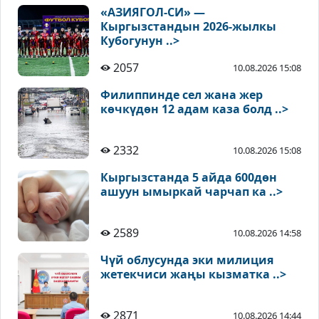
«АЗИЯГОЛ-СИ» —
Кыргызстандын 2026-жылкы
Кубогунун ..>
2057
10.08.2026 15:08
Филиппинде сел жана жер
көчкүдөн 12 адам каза болд ..>
2332
10.08.2026 15:08
Кыргызстанда 5 айда 600дөн
ашуун ымыркай чарчап ка ..>
2589
10.08.2026 14:58
Чүй облусунда эки милиция
жетекчиси жаңы кызматка ..>
2871
10.08.2026 14:44