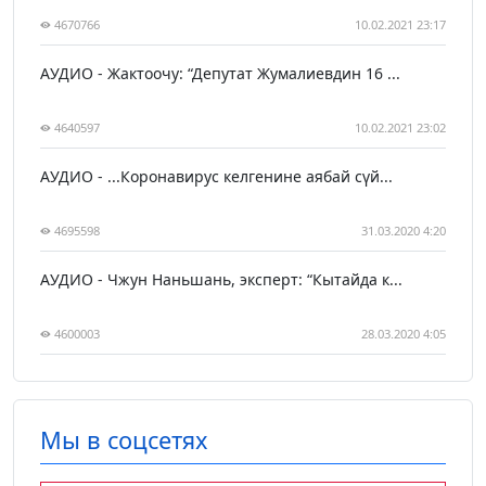
4670766
10.02.2021 23:17
АУДИО - Жактоочу: “Депутат Жумалиевдин 16 ...
4640597
10.02.2021 23:02
АУДИО - ...Коронавирус келгенине аябай сүй...
4695598
31.03.2020 4:20
АУДИО - Чжун Наньшань, эксперт: “Кытайда к...
4600003
28.03.2020 4:05
Мы в соцсетях