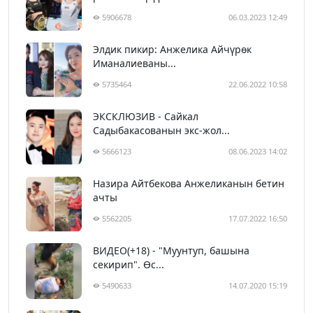
5906678
06.03.2023 12:49
Элдик пикир: Анжелика Айчүрөк
Иманалиеваны...
5735464
22.06.2022 10:58
ЭКСКЛЮЗИВ - Сайкал
Садыбакасованын экс-жол...
5666123
08.06.2023 14:02
Назира Айтбекова Анжеликанын бетин
ачты
5562205
17.07.2022 16:50
ВИДЕО(+18) - "Муунтуп, башына
секирип". Өс...
5490633
14.07.2020 15:19