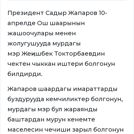
Президент Садыр Жапаров 10-
апрелде Ош шаарынын
жашоочулары менен
жолугушууда мурдагы
мэр Жеңишбек Токторбаевдин
чектен чыккан иштери болгонун
билдирди.
Жапаров шаардагы имараттарды
буздурууда кемчиликтер болгонун,
мурдагы мэр бул жараянды
баштардан мурун кенемте
маселесин чечиши зарыл болгонун