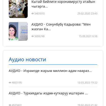
Кытай бийлиги коронавирусту атайын
чыгарга...
5401810
29.02.2020 23:43
АУДИО - Сонунбүбү Кадырова: “Мен
жазган Ка...
5056748
15.09.2021 6:18
Аудио новости
АУДИО - Израилде жарым миллион адам наараз...
4603195
13.03.2023 19:22
АУДИО - Түркиядагы издөө-куткаруу иштерин ...
4573431
19.02.2023 21:32