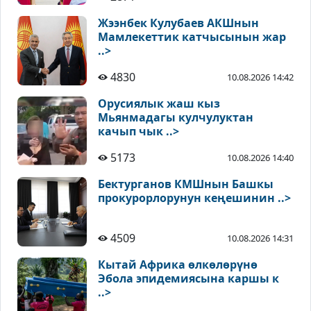
Жээнбек Кулубаев АКШнын
Мамлекеттик катчысынын жар
..>
4830
10.08.2026 14:42
Орусиялык жаш кыз
Мьянмадагы кулчулуктан
качып чык ..>
5173
10.08.2026 14:40
Бектурганов КМШнын Башкы
прокурорлорунун кеңешинин ..>
4509
10.08.2026 14:31
Кытай Африка өлкөлөрүнө
Эбола эпидемиясына каршы к
..>