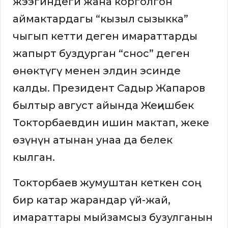
жээгиндеги жана корголгон
аймактардагы “кызыл сызыкка”
чыгып кетти деген имараттарды
жапырт буздурган “снос” деген
өнөктүгү менен элдин эсинде
калды. Президент Садыр Жапаров
былтыр август айында Жеңишбек
Токторбаевдин ишин мактап, жеке
өзүнүн атынан унаа да белек
кылган.
Токторбаев жумуштан кеткен соң
бир катар жарандар үй-жай,
имараттары мыйзамсыз бузулганын