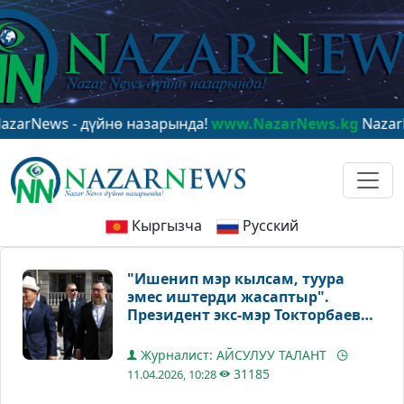
s - дүйнө назарында!
www.NazarNews.kg
NazarNews - 
Кыргызча
Русский
"Ишенип мэр кылсам, туура
эмес иштерди жасаптыр".
Президент экс-мэр Токторбаев
тууралуу айтты
Журналист: АЙСУЛУУ ТАЛАНТ
31185
11.04.2026, 10:28