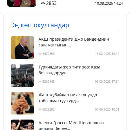
2853
10.08.2026 14:24
Эң көп окулгандар
АКШ президенти Джо Байдендиин
саламаттыгын...
6472356
16.02.2023 13:40
Түркиядагы жер титирөө: Каза
болгондордун ...
6262443
05.03.2023 17:54
Жаш жубайлар нике түнүндө
табышмактуу түрд...
6028282
05.06.2023 10:51
Алекса Грассо: Мен Шевченкого
реванш берүү...