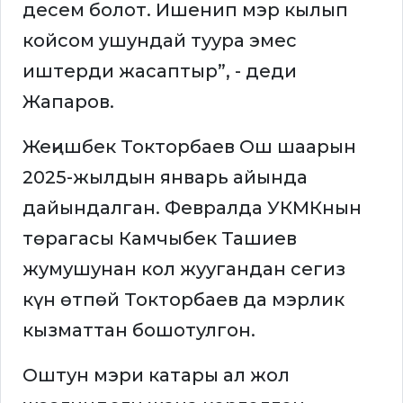
десем болот. Ишенип мэр кылып
койсом ушундай туура эмес
иштерди жасаптыр”, - деди
Жапаров.
Жеңишбек Токторбаев Ош шаарын
2025-жылдын январь айында
дайындалган. Февралда УКМКнын
төрагасы Камчыбек Ташиев
жумушунан кол жуугандан сегиз
күн өтпөй Токторбаев да мэрлик
кызматтан бошотулгон.
Оштун мэри катары ал жол