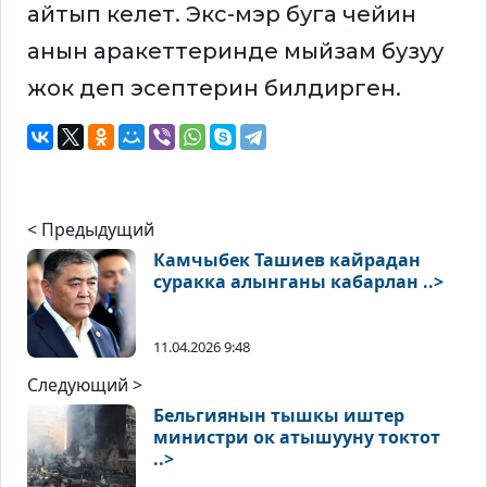
айтып келет. Экс-мэр буга чейин
анын аракеттеринде мыйзам бузуу
жок деп эсептерин билдирген.
< Предыдущий
Камчыбек Ташиев кайрадан
суракка алынганы кабарлан ..>
11.04.2026 9:48
Следующий >
Бельгиянын тышкы иштер
министри ок атышууну токтот
..>