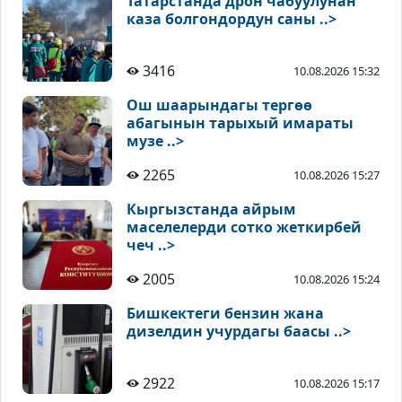
Татарстанда дрон чабуулунан
каза болгондордун саны ..>
3416
10.08.2026 15:32
Ош шаарындагы тергөө
абагынын тарыхый имараты
музе ..>
2265
10.08.2026 15:27
Кыргызстанда айрым
маселелерди сотко жеткирбей
чеч ..>
2005
10.08.2026 15:24
Бишкектеги бензин жана
дизелдин учурдагы баасы ..>
2922
10.08.2026 15:17