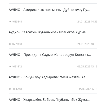
АУДИО - Америкалык чалгынчы: Дүйнө жүзү Пу...
4633848
24.01.2023 14:39
Аудио - Саясатчы Кубанычбек Исабеков Курма...
4669388
21.01.2023 18:15
АУДИО - Президент Садыр Жапаровдун Констит...
4631412
06.05.2022 13:15
АУДИО - Сонунбүбү Кадырова: “Мен жазган Ка...
5056748
15.09.2021 6:18
АУДИО - Жыргалбек Бабаев: “Кубанычбек Жума...