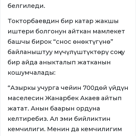
белгиледи.
Токторбаевдин бир катар жакшы
иштери болгонун айткан мамлекет
башчы бирок “снос өнөктүгүнө”
байланыштуу мүчүлүштүктөрү соңку
бир айда аныкталып жатканын
кошумчалады:
“Азыркы учурга чейин 700дөй үйдүн
маселесин Жанарбек Акаев айтып
жатат. Анын баарын ордуна
келтиребиз. Ал эми бийликтин
кемчилиги. Менин да кемчилигим