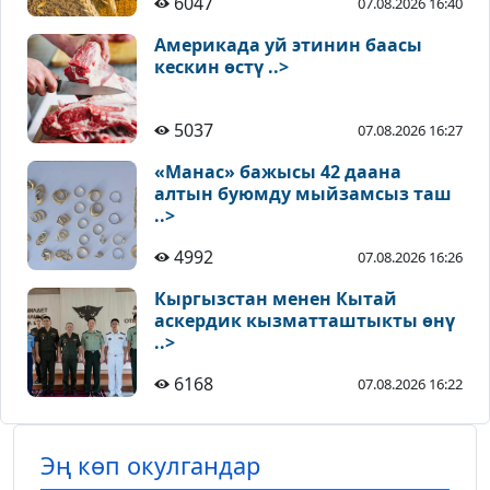
6047
07.08.2026 16:40
Америкада уй этинин баасы
кескин өстү ..>
5037
07.08.2026 16:27
«Манас» бажысы 42 даана
алтын буюмду мыйзамсыз таш
..>
4992
07.08.2026 16:26
Кыргызстан менен Кытай
аскердик кызматташтыкты өнү
..>
6168
07.08.2026 16:22
Эң көп окулгандар