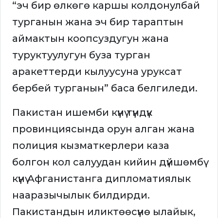
“эч бир өлкөгө каршы колдонулбай
турганын жана эч бир тараптын
аймактын коопсуздугун жана
туруктуулугун буза турган
аракеттерди кылуусуна уруксат
бербей турганын” баса белгиледи.
Пакистан ишемби күнү түндүк
провинциясында орун алган жана
полиция кызматкерлери каза
болгон кол салуудан кийин дүйшөмбү
күнү Афганистанга дипломатиялык
нааразычылык билдирди.
Пакистандын иликтөөсүнө ылайык,