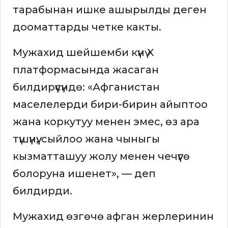
тарабынан ишке ашырылды деген
дооматтарды четке какты.
Мужахид шейшемби күнү X
платформасында жасаган
билдирүүсүндө: «Афганистан
маселелерди бири-бирин айыптоо
жана коркутуу менен эмес, өз ара
түшүнүү, сыйлоо жана чыныгы
кызматташуу жолу менен чечүүгө
болоруна ишенет», — деп
билдирди.
Мужахид өзгөчө афган жерлеринин