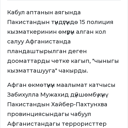
Кабул аптанын аягында
Пакистандын түндүгүндө 15 полиция
кызматкеринин өмүрүн алган кол
салуу Афганистанда
пландаштырылган деген
дооматтарды четке кагып, "чыныгы
кызматташууга" чакырды.
Афган өкмөтүнүн маалымат катчысы
Забихулла Мужахид дүйшөмбү күнү
Пакистандын Хайбер-Пахтунхва
провинциясындагы чабуул
Афганистандагы террористтер