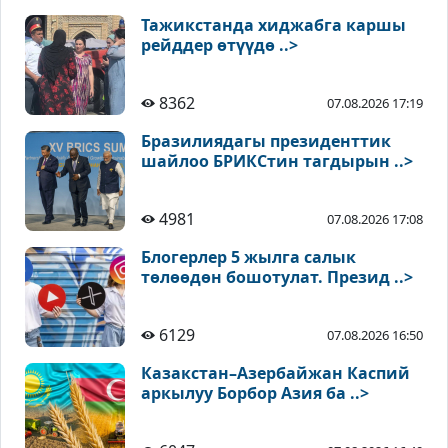
Тажикстанда хиджабга каршы
рейддер өтүүдө ..>
8362
07.08.2026 17:19
Бразилиядагы президенттик
шайлоо БРИКСтин тагдырын ..>
4981
07.08.2026 17:08
Блогерлер 5 жылга салык
төлөөдөн бошотулат. Презид ..>
6129
07.08.2026 16:50
Казакстан–Азербайжан Каспий
аркылуу Борбор Азия ба ..>