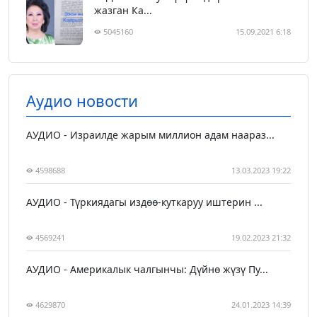
жазган Ка...
5045160
15.09.2021 6:18
Аудио новости
АУДИО - Израилде жарым миллион адам наараз...
4598688
13.03.2023 19:22
АУДИО - Түркиядагы издөө-куткаруу иштерин ...
4569241
19.02.2023 21:32
АУДИО - Америкалык чалгынчы: Дүйнө жүзү Пу...
4629870
24.01.2023 14:39