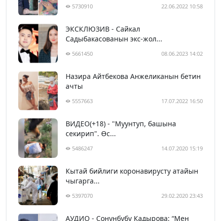
5730910
22.06.2022 10:58
ЭКСКЛЮЗИВ - Сайкал
Садыбакасованын экс-жол...
5661450
08.06.2023 14:02
Назира Айтбекова Анжеликанын бетин
ачты
5557663
17.07.2022 16:50
ВИДЕО(+18) - "Муунтуп, башына
секирип". Өс...
5486247
14.07.2020 15:19
Кытай бийлиги коронавирусту атайын
чыгарга...
5397070
29.02.2020 23:43
АУДИО - Сонунбүбү Кадырова: “Мен