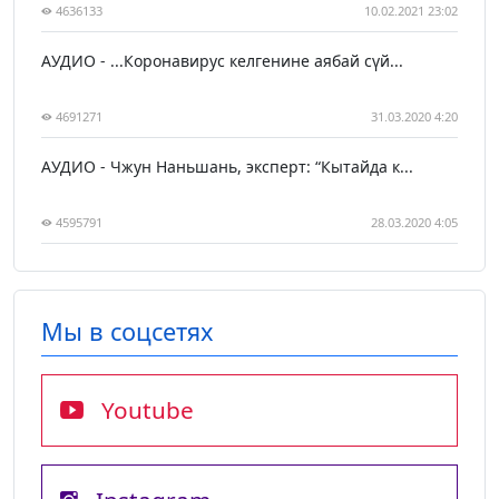
4636133
10.02.2021 23:02
АУДИО - ...Коронавирус келгенине аябай сүй...
4691271
31.03.2020 4:20
АУДИО - Чжун Наньшань, эксперт: “Кытайда к...
4595791
28.03.2020 4:05
Мы в соцсетях
Youtube