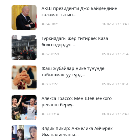
АКШ президенти Джо Байдендиин
саламаттыгын...
6467821
16.02.2023 13:40
Түркиядагы жер титирөө: Каза
болгондордун ...
6258159
05.03.2023 17:54
Жаш жубайлар нике түнүндө
табышмактуу түрд...
6023151
05.06.2023 10:51
Алекса Грассо: Мен Шевченкого
реванш берүү...
5902314
06.03.2023 12:49
Элдик пикир: Анжелика Айчүрөк
Иманалиеваны...