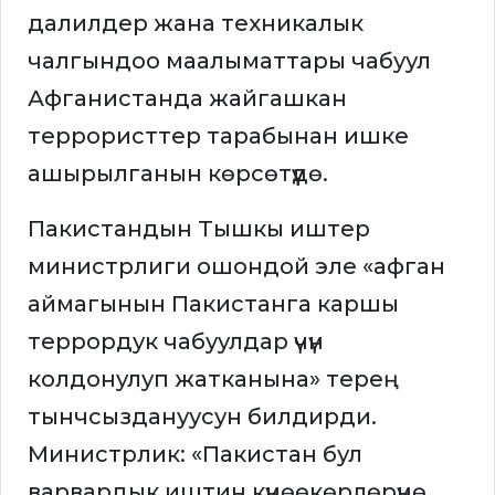
далилдер жана техникалык
чалгындоо маалыматтары чабуул
Афганистанда жайгашкан
террористтер тарабынан ишке
ашырылганын көрсөтүүдө.
Пакистандын Тышкы иштер
министрлиги ошондой эле «афган
аймагынын Пакистанга каршы
террордук чабуулдар үчүн
колдонулуп жатканына» терең
тынчсыздануусун билдирди.
Министрлик: «Пакистан бул
варвардык иштин күнөөкөрлөрүнө