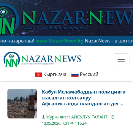
арында!
www.NazarNews.kg
NazarNews - в центре миров
Кыргызча
Русский
Кабул Исламабаддын полицияга
жасалган кол салуу
Афганистанда пландалган деген
дооматын четке какты
Журналист: АЙСУЛУУ ТАЛАНТ
11624
13.05.2026, 7:31