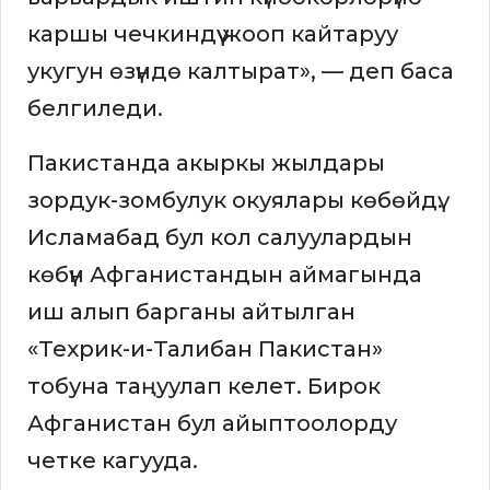
каршы чечкиндүү жооп кайтаруу
укугун өзүндө калтырат», — деп баса
белгиледи.
Пакистанда акыркы жылдары
зордук-зомбулук окуялары көбөйдү.
Исламабад бул кол салуулардын
көбүн Афганистандын аймагында
иш алып барганы айтылган
«Техрик-и-Талибан Пакистан»
тобуна таңуулап келет. Бирок
Афганистан бул айыптоолорду
четке кагууда.