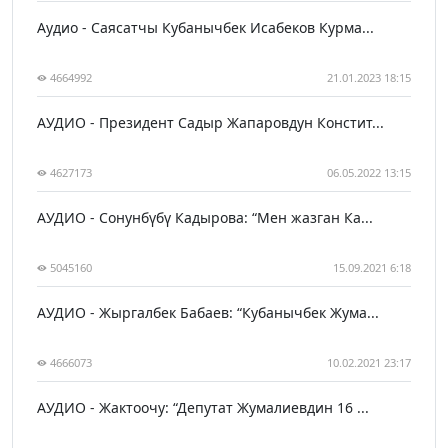
Аудио - Саясатчы Кубанычбек Исабеков Курма...
4664992
21.01.2023 18:15
АУДИО - Президент Садыр Жапаровдун Констит...
4627173
06.05.2022 13:15
АУДИО - Сонунбүбү Кадырова: “Мен жазган Ка...
5045160
15.09.2021 6:18
АУДИО - Жыргалбек Бабаев: “Кубанычбек Жума...
4666073
10.02.2021 23:17
АУДИО - Жактоочу: “Депутат Жумалиевдин 16 ...