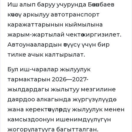
Иш алып баруу учурунда Бөкөнбаев
көчөсү аркылуу автотранспорт
каражаттарынын кыймылына
жарым-жартылай чектөө киргизилет.
Автоунаалардын өтүүсү үчүн бир
тилке ачык калтырылат.
Бул иш-чаралар жылуулук
тармактарын 2026—2027-
жылдардагы жылытуу мезгилине
даярдоо алкагында жүргүзүлүүдө
жана керектөөчүлөрдү жылуулук менен
камсыздоонун ишенимдүүлүгүн
жогорулатууга багытталган.