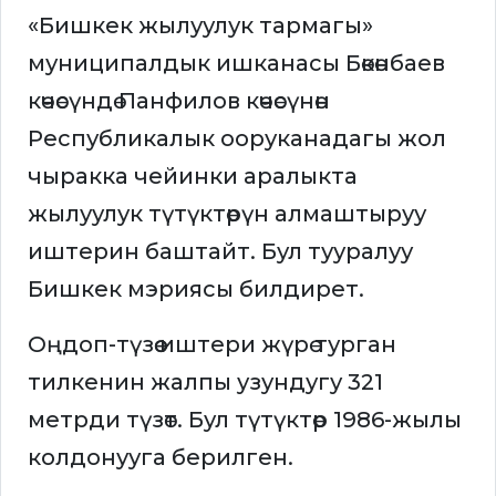
«Бишкек жылуулук тармагы»
муниципалдык ишканасы Бөкөнбаев
көчөсүндө Панфилов көчөсүнөн
Республикалык ооруканадагы жол
чыракка чейинки аралыкта
жылуулук түтүктөрүн алмаштыруу
иштерин баштайт. Бул тууралуу
Бишкек мэриясы билдирет.
Оңдоп-түзөө иштери жүрө турган
тилкенин жалпы узундугу 321
метрди түзөт. Бул түтүктөр 1986-жылы
колдонууга берилген.