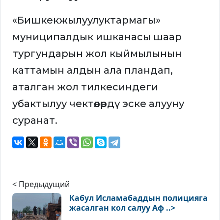
«Бишкекжылуулуктармагы»
муниципалдык ишканасы шаар
тургундарын жол кыймылынын
каттамын алдын ала пландап,
аталган жол тилкесиндеги
убактылуу чектөөлөрдү эске алууну
суранат.
< Предыдущий
Кабул Исламабаддын полицияга
жасалган кол салуу Аф ..>