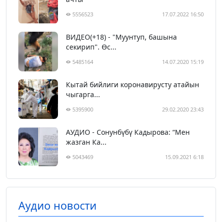
5556523
17.07.2022 16:50
ВИДЕО(+18) - "Муунтуп, башына
секирип". Өс...
5485164
14.07.2020 15:19
Кытай бийлиги коронавирусту атайын
чыгарга...
5395900
29.02.2020 23:43
АУДИО - Сонунбүбү Кадырова: “Мен
жазган Ка...
5043469
15.09.2021 6:18
Аудио новости