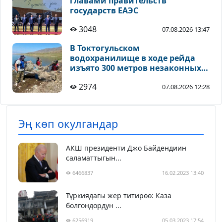
главами правительств
государств ЕАЭС
3048
07.08.2026 13:47
В Токтогульском
водохранилище в ходе рейда
изъято 300 метров незаконных
рыболовных сетей
2974
07.08.2026 12:28
Эң көп окулгандар
АКШ президенти Джо Байдендиин
саламаттыгын...
6466837
16.02.2023 13:40
Түркиядагы жер титирөө: Каза
болгондордун ...
6256919
05.03.2023 17:54