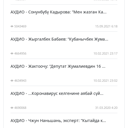
АУДИО - Сонунбүбү Кадырова: “Мен жазган Ка...
5043469
15.09.2021 6:18
АУДИО - Жыргалбек Бабаев: “Кубанычбек Жума...
4664956
10.02.2021 23:17
АУДИО - Жактоочу: “Депутат Жумалиевдин 16 ...
4634943
10.02.2021 23:02
АУДИО - ...Коронавирус келгенине аябай сүй...
4690068
31.03.2020 4:20
АУДИО - Чжун Наньшань, эксперт: “Кытайда к...