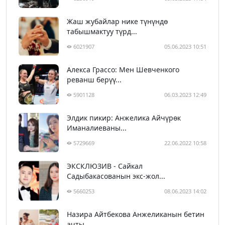
Жаш жубайлар нике түнүндө
табышмактуу түрд...
6021907
05.06.2023 10:51
Алекса Грассо: Мен Шевченкого
реванш берүү...
5901128
06.03.2023 12:49
Элдик пикир: Анжелика Айчүрөк
Иманалиеваны...
5729669
22.06.2022 10:58
ЭКСКЛЮЗИВ - Сайкал
Садыбакасованын экс-жол...
5660253
08.06.2023 14:02
Назира Айтбекова Анжеликанын бетин
ачты