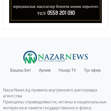
Башкы бет
Архив
Назар TV
Түз эфир
NazarNews.kg правила внутреннего распорядка
агентства
Принципы справедливости, истины и национальных
интересов в памяти государственного флага;