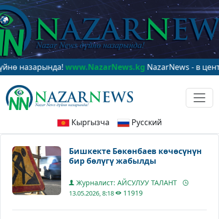
назарында!
www.NazarNews.kg
NazarNews - в центре м
Кыргызча
Русский
Бишкекте Бөкөнбаев көчөсүнүн
бир бөлүгү жабылды
Журналист: АЙСУЛУУ ТАЛАНТ
11919
13.05.2026, 8:18