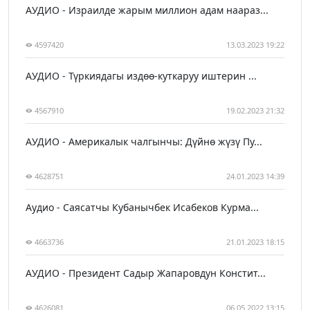
АУДИО - Израилде жарым миллион адам наараз...
4597420
13.03.2023 19:22
АУДИО - Түркиядагы издөө-куткаруу иштерин ...
4567910
19.02.2023 21:32
АУДИО - Америкалык чалгынчы: Дүйнө жүзү Пу...
4628751
24.01.2023 14:39
Аудио - Саясатчы Кубанычбек Исабеков Курма...
4663736
21.01.2023 18:15
АУДИО - Президент Садыр Жапаровдун Констит...
4626081
06.05.2022 13:15