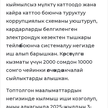
кыймылсыз мүлктү каттоодо жана
кайра каттоо боюнча туруктуу
коррупциялык схеманы уюштуруп,
кардарларды белгиленген
электрондук кезектен тышкары
тейлөө боюнча системалуу негизде
иш алып барышкан. Көрсөтүлгөн
кызматы үчүн 2000 сомдон 10000
сомго чейинки өлчөмдө акчалай
сыйлыктарды алышкан.
Топтолгон маалыматтардын
негизинде кылмыш иши козголуп,
анын алкагында 2025-жылдын 3-