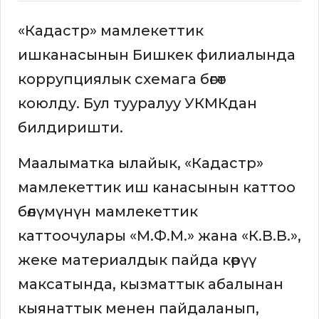
«Кадастр» мамлекеттик
ишканасынын Бишкек филиалында
коррупциялык схемага бөгөт
коюлду. Бул тууралуу УКМКдан
билдиришти.
Маалыматка ылайык, «Кадастр»
мамлекеттик иш канасынын каттоо
бөлүмүнүн мамлекеттик
каттоочулары «М.Ф.М.» жана «К.В.В.»,
жеке материалдык пайда көрүү
максатында, кызматтык абалынан
кыянаттык менен пайдаланып,