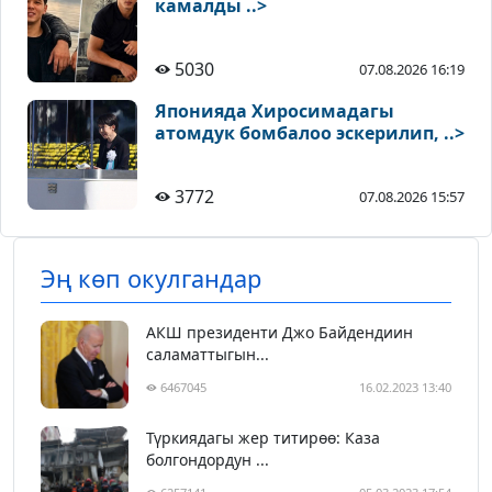
камалды ..>
5030
07.08.2026 16:19
Японияда Хиросимадагы
атомдук бомбалоо эскерилип, ..>
3772
07.08.2026 15:57
Эң көп окулгандар
АКШ президенти Джо Байдендиин
саламаттыгын...
6467045
16.02.2023 13:40
Түркиядагы жер титирөө: Каза
болгондордун ...