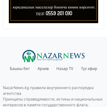
Башкы бет
Архив
Назар TV
Түз эфир
NazarNews.kg правила внутреннего распорядка
агентства
Принципы справедливости, истины и национальных
интересов в памяти государственного флага;