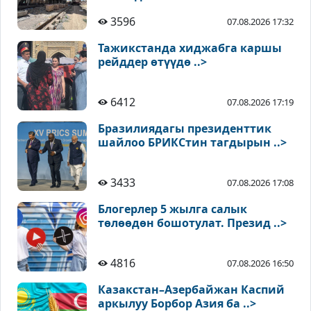
3596
07.08.2026 17:32
Тажикстанда хиджабга каршы
рейддер өтүүдө ..>
6412
07.08.2026 17:19
Бразилиядагы президенттик
шайлоо БРИКСтин тагдырын ..>
3433
07.08.2026 17:08
Блогерлер 5 жылга салык
төлөөдөн бошотулат. Презид ..>
4816
07.08.2026 16:50
Казакстан–Азербайжан Каспий
аркылуу Борбор Азия ба ..>