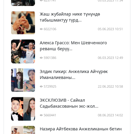
6257141
05.03.2023 17:54
Жаш жубайлар нике түнүндө
табышмактуу түрд...
6022106
05.06.2023 10:51
Алекса Грассо: Мен Шевченкого
реванш берүү...
5901386
06.03.2023 12:49
Элдик пикир: Анжелика Айчүрөк
Иманалиеваны...
5729925
22.06.2022 10:58
ЭКСКЛЮЗИВ - Сайкал
Садыбакасованын экс-жол...
5660441
08.06.2023 14:02
Назира Айтбекова Анжеликанын бетин