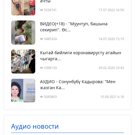
ачты
5556741
17.07.2022 16:50
ВИДЕО(+18) - "Муунтуп, башына
секирип". Өс...
5485324
14.07.2020 15:19
Кытай бийлиги коронавирусту атайын
чыгарга...
5396133
29.02.2020 23:43
АУДИО - Сонунбүбү Кадырова: “Мен
жазган Ка...
5043803
15.09.2021 6:18
Аудио новости