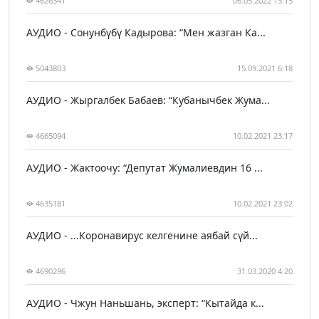
4626341
06.05.2022 13:15
АУДИО - Сонунбүбү Кадырова: “Мен жазган Ка...
5043803
15.09.2021 6:18
АУДИО - Жыргалбек Бабаев: “Кубанычбек Жума...
4665094
10.02.2021 23:17
АУДИО - Жактоочу: “Депутат Жумалиевдин 16 ...
4635181
10.02.2021 23:02
АУДИО - ...Коронавирус келгенине аябай сүй...
4690296
31.03.2020 4:20
АУДИО - Чжун Наньшань, эксперт: “Кытайда к...