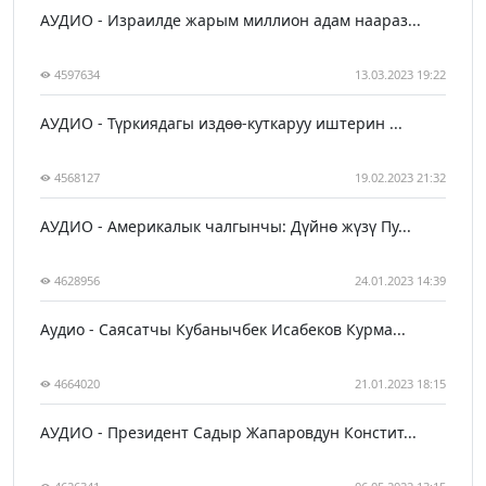
АУДИО - Израилде жарым миллион адам наараз...
4597634
13.03.2023 19:22
АУДИО - Түркиядагы издөө-куткаруу иштерин ...
4568127
19.02.2023 21:32
АУДИО - Америкалык чалгынчы: Дүйнө жүзү Пу...
4628956
24.01.2023 14:39
Аудио - Саясатчы Кубанычбек Исабеков Курма...
4664020
21.01.2023 18:15
АУДИО - Президент Садыр Жапаровдун Констит...