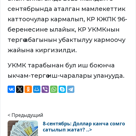
сентябрында аталган мамлекеттик
каттоочулар кармалып, КР КЖПК 96-
беренесине ылайык, КР УКМКнын
тергөө абагынын убактылуу кармоочу
жайына киргизилди.
УКМК тарабынан бул иш боюнча
ыкчам-тергөө иш-чаралары уланууда.
< Предыдущий
8-сентябрь: Доллар канча сомго
сатылып жатат? ..>