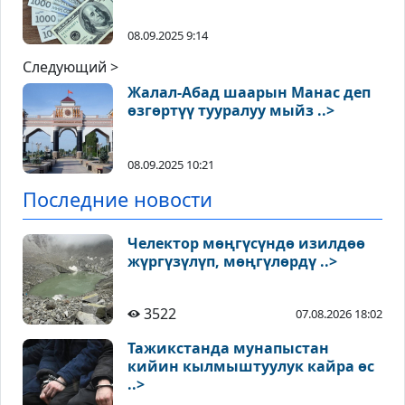
08.09.2025 9:14
Следующий >
Жалал-Абад шаарын Манас деп
өзгөртүү тууралуу мыйз ..>
08.09.2025 10:21
Последние новости
Челектор мөңгүсүндө изилдөө
жүргүзүлүп, мөңгүлөрдү ..>
3522
07.08.2026 18:02
Тажикстанда мунапыстан
кийин кылмыштуулук кайра өс
..>