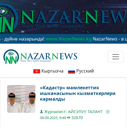
ө назарында!
www.NazarNews.kg
NazarNews - в центре
Кыргызча
Русский
«Кадастр» мамлекеттик
ишканасынын кызматкерлери
кармалды
Журналист: АЙСУЛУУ ТАЛАНТ
32670
08.09.2025, 9:49