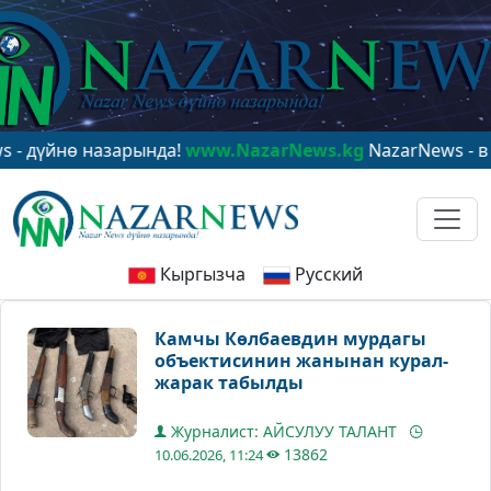
йнө назарында!
www.NazarNews.kg
NazarNews - в цент
Кыргызча
Русский
Камчы Көлбаевдин мурдагы
объектисинин жанынан курал-
жарак табылды
Журналист: АЙСУЛУУ ТАЛАНТ
13862
10.06.2026, 11:24