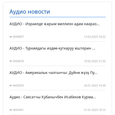
Аудио новости
АУДИО - Израилде жарым миллион адам наараз...
4599097
13.03.2023 19:22
АУДИО - Түркиядагы издөө-куткаруу иштерин ...
4569678
19.02.2023 21:32
АУДИО - Америкалык чалгынчы: Дүйнө жүзү Пу...
4630293
24.01.2023 14:39
Аудио - Саясатчы Кубанычбек Исабеков Курма...
4665441
21.01.2023 18:15