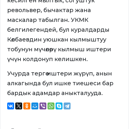
кесилген мылтык, согуштук
револьвер, бычактар жана
маскалар табылган. УКМК
белгилегендей, бул куралдарды
Көлбаевдин уюшкан кылмыштуу
тобунун мүчөлөрү кылмыш иштери
үчүн колдонуп келишкен.
Учурда тергөө иштери жүрүп, анын
алкагында бул ишке тиешеси бар
бардык адамдар аныкталууда.