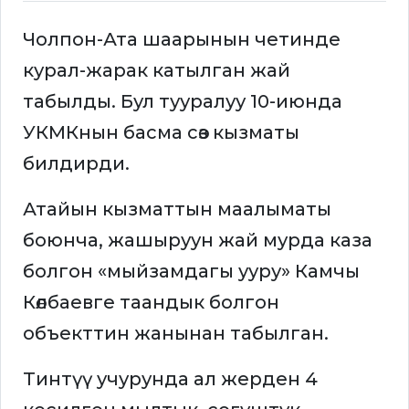
Чолпон-Ата шаарынын четинде
курал-жарак катылган жай
табылды. Бул тууралуу 10-июнда
УКМКнын басма сөз кызматы
билдирди.
Атайын кызматтын маалыматы
боюнча, жашыруун жай мурда каза
болгон «мыйзамдагы ууру» Камчы
Көлбаевге таандык болгон
объекттин жанынан табылган.
Тинтүү учурунда ал жерден 4