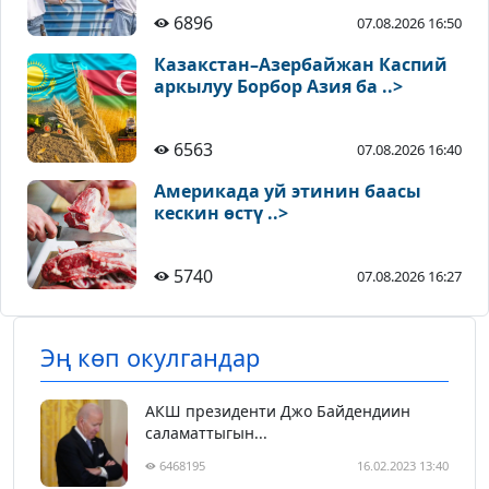
6896
07.08.2026 16:50
Казакстан–Азербайжан Каспий
аркылуу Борбор Азия ба ..>
6563
07.08.2026 16:40
Америкада уй этинин баасы
кескин өстү ..>
5740
07.08.2026 16:27
Эң көп окулгандар
АКШ президенти Джо Байдендиин
саламаттыгын...
6468195
16.02.2023 13:40