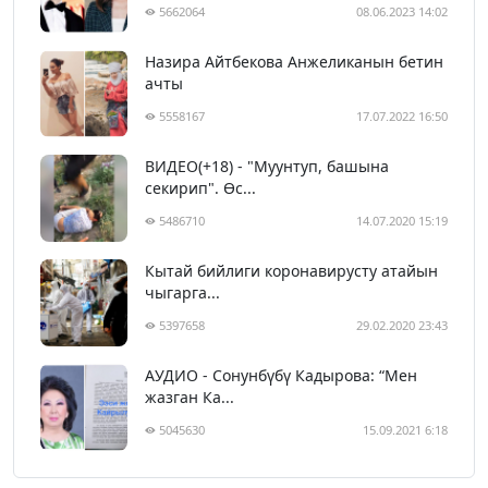
5662064
08.06.2023 14:02
Назира Айтбекова Анжеликанын бетин
ачты
5558167
17.07.2022 16:50
ВИДЕО(+18) - "Муунтуп, башына
секирип". Өс...
5486710
14.07.2020 15:19
Кытай бийлиги коронавирусту атайын
чыгарга...
5397658
29.02.2020 23:43
АУДИО - Сонунбүбү Кадырова: “Мен
жазган Ка...
5045630
15.09.2021 6:18