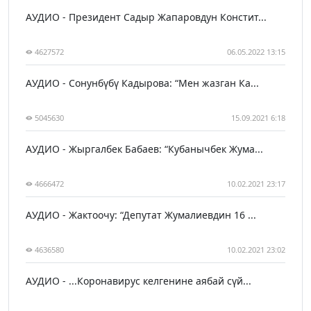
АУДИО - Президент Садыр Жапаровдун Констит...
4627572
06.05.2022 13:15
АУДИО - Сонунбүбү Кадырова: “Мен жазган Ка...
5045630
15.09.2021 6:18
АУДИО - Жыргалбек Бабаев: “Кубанычбек Жума...
4666472
10.02.2021 23:17
АУДИО - Жактоочу: “Депутат Жумалиевдин 16 ...
4636580
10.02.2021 23:02
АУДИО - ...Коронавирус келгенине аябай сүй...