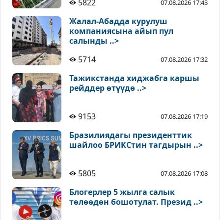
5822
07.08.2026 17:43
Жалал-Абадда курулуш
компаниясына айып пул
салынды ..>
5714
07.08.2026 17:32
Тажикстанда хиджабга каршы
рейддер өтүүдө ..>
9153
07.08.2026 17:19
Бразилиядагы президенттик
шайлоо БРИКСтин тагдырын ..>
5805
07.08.2026 17:08
Блогерлер 5 жылга салык
төлөөдөн бошотулат. Презид ..>