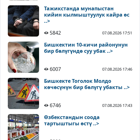
Тажикстанда мунапыстан
кийин кылмыштуулук кайра өс
..>
5842
07.08.2026 17:51
Бишкектин 10-кичи районунун
бир бөлүгүндө суу убак ..>
6007
07.08.2026 17:46
Бишкекте Тоголок Молдо
көчөсүнүн бир бөлүгү убакты ..>
6746
07.08.2026 17:43
Өзбекстандын соода
тартыштыгы өстү ..>