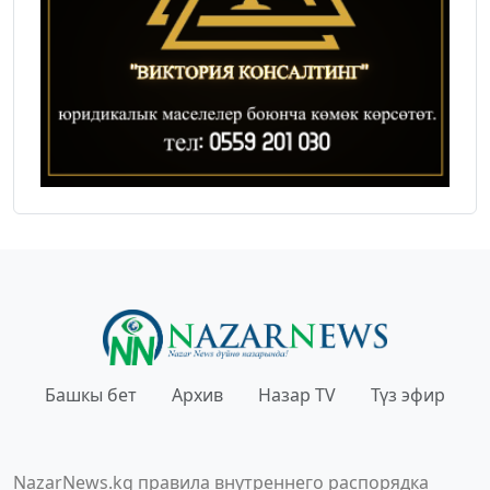
Башкы бет
Архив
Назар TV
Түз эфир
NazarNews.kg правила внутреннего распорядка