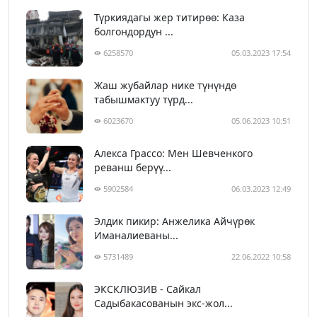
Түркиядагы жер титирөө: Каза
болгондордун ...
6258570
05.03.2023 17:54
Жаш жубайлар нике түнүндө
табышмактуу түрд...
6023670
05.06.2023 10:51
Алекса Грассо: Мен Шевченкого
реванш берүү...
5902584
06.03.2023 12:49
Элдик пикир: Анжелика Айчүрөк
Иманалиеваны...
5731489
22.06.2022 10:58
ЭКСКЛЮЗИВ - Сайкал
Садыбакасованын экс-жол...