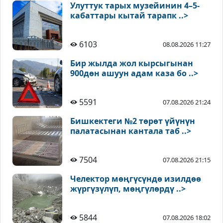
Улуттук тарых музейинин 4–5-
кабаттары кытай тарапк ..>
6103
08.08.2026 11:27
Бир жылда жол кырсыгынан
900дөн ашуун адам каза бо ..>
5591
07.08.2026 21:24
Бишкектеги №2 төрөт үйүнүн
палатасынан кантала таб ..>
7504
07.08.2026 21:15
Челектор мөңгүсүндө изилдөө
жүргүзүлүп, мөңгүлөрдү ..>
5844
07.08.2026 18:02