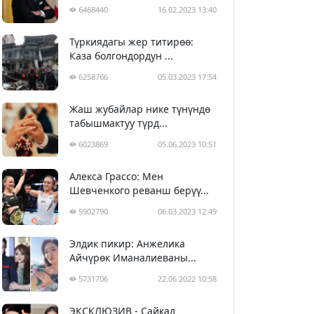
6468440
16.02.2023 13:40
Түркиядагы жер титирөө:
Каза болгондордун ...
6258766
05.03.2023 17:54
Жаш жубайлар нике түнүндө
табышмактуу түрд...
6023869
05.06.2023 10:51
Алекса Грассо: Мен
Шевченкого реванш берүү...
5902790
06.03.2023 12:49
Элдик пикир: Анжелика
Айчүрөк Иманалиеваны...
5731706
22.06.2022 10:58
ЭКСКЛЮЗИВ - Сайкал