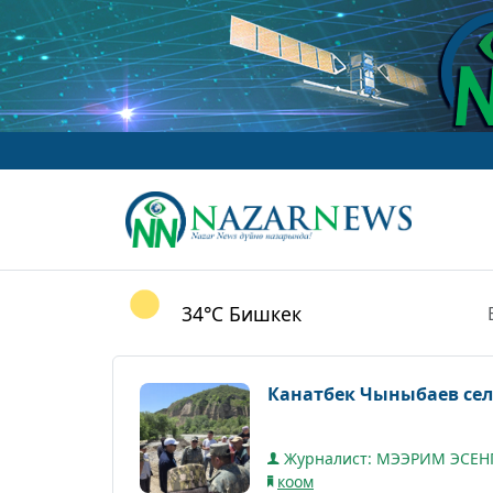
34°C
Бишкек
Канатбек Чыныбаев се
Журналист: МЭЭРИМ ЭСЕН
коом