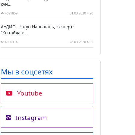
сүй...
4691859
31.03.2020 4:20
АУДИО - Чжун Наньшань, эксперт:
“Кытайда к...
4596314
28.03.2020 4:05
Мы в соцсетях
Youtube
Instagram