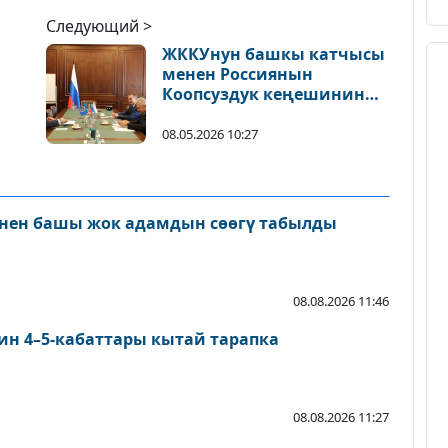
Следующий >
ЖККУнун башкы катчысы
менен Россиянын
Коопсуздук кеңешинин
ды
катчысы уюмдун ишин
талкуулады
08.05.2026 10:27
нен башы жок адамдын сөөгү табылды
08.08.2026 11:46
ин 4–5-кабаттары кытай тарапка
08.08.2026 11:27