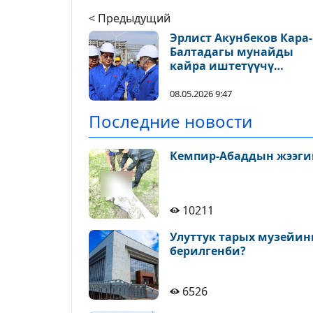
< Предыдущий
Эрлист Акунбеков Кара-
Балтадагы мунайды
кайра иштетүүчү
“Джунда” заводуна бар
08.05.2026 9:47
Последние новости
Кемпир-Абаддын жээги
10211
Улуттук тарых музейин
берилгенби?
6526