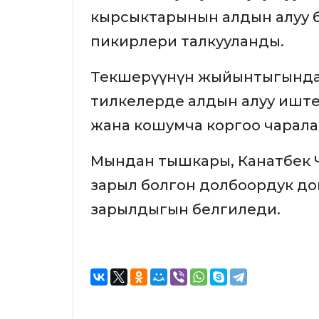
кырсыктарынын алдын алуу 
пикирлери талкууланды.
Текшерүүнүн жыйынтыгында 
тилкелерде алдын алуу иште
жана кошумча коргоо чарал
Мындан тышкары, Канатбек 
зарыл болгон долбоордук д
зарылдыгын белгиледи.