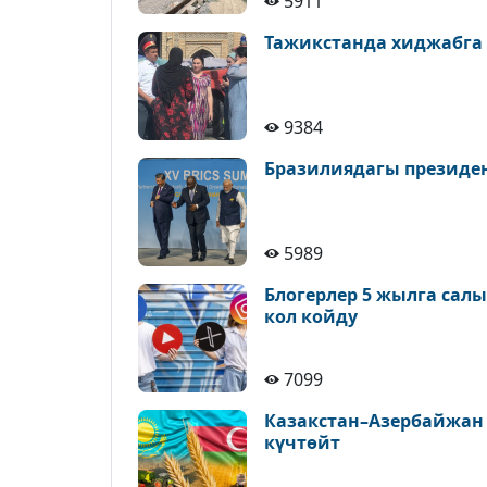
5911
Тажикстанда хиджабга
9384
Бразилиядагы президе
5989
Блогерлер 5 жылга сал
кол койду
7099
Казакстан–Азербайжан
күчтөйт