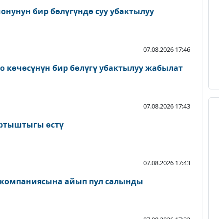
онунун бир бөлүгүндө суу убактылуу
07.08.2026 17:46
о көчөсүнүн бир бөлүгү убактылуу жабылат
07.08.2026 17:43
артыштыгы өстү
07.08.2026 17:43
 компаниясына айып пул салынды