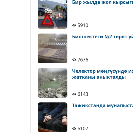
Бир жылда жол кырсыгы
5910
Бишкектеги №2 төрөт ү
7676
Челектор мөңгүсүндө и
жатканы аныкталды
6143
Тажикстанда мунапыст
6107