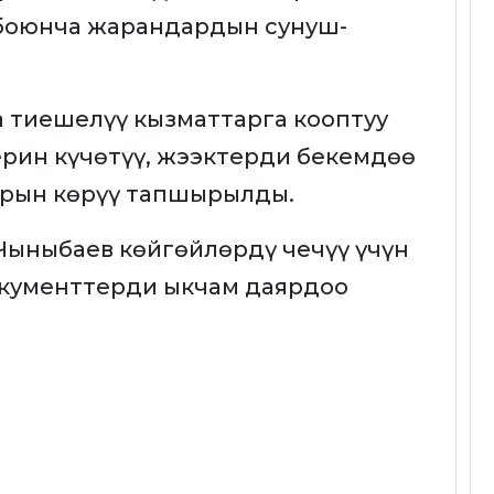
боюнча жарандардын сунуш-
тиешелүү кызматтарга кооптуу
рин күчөтүү, жээктерди бекемдөө
арын көрүү тапшырылды.
Чыныбаев көйгөйлөрдү чечүү үчүн
окументтерди ыкчам даярдоо