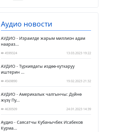
Аудио новости
АУДИО - Израилде жарым миллион адам
наараз...
4599324
13.03.2023 19:22
АУДИО - Түркиядагы издөө-куткаруу
иштерин ...
4569890
19.02.2023 21:32
АУДИО - Америкалык чалгынчы: Дүйнө
жүзү Пу...
4630509
24.01.2023 14:39
Аудио - Саясатчы Кубанычбек Исабеков
Курма...