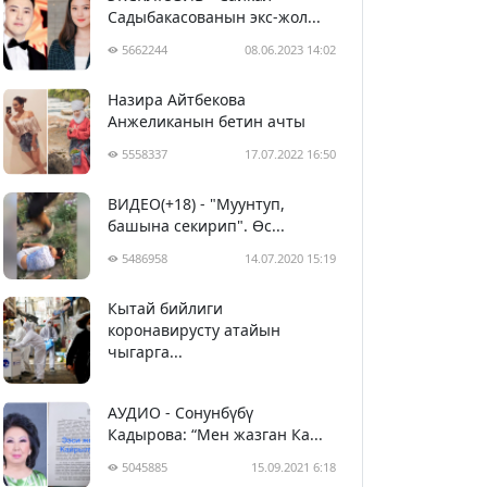
Садыбакасованын экс-жол...
5662244
08.06.2023 14:02
Назира Айтбекова
Анжеликанын бетин ачты
5558337
17.07.2022 16:50
ВИДЕО(+18) - "Муунтуп,
башына секирип". Өс...
5486958
14.07.2020 15:19
Кытай бийлиги
5397827
29.02.2020 23:43
коронавирусту атайын
чыгарга...
АУДИО - Сонунбүбү
Кадырова: “Мен жазган Ка...
5045885
15.09.2021 6:18