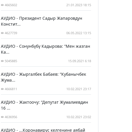
4665602
21.01.2023 18:15
АУДИО - Президент Садыр Жапаровдун
Констит...
4627739
06.05.2022 13:15
АУДИО - Сонунбүбү Кадырова: “Мен жазган
Ка...
5045885
15.09.2021 6:18
АУДИО - Жыргалбек Бабаев: “Кубанычбек
Жума...
4666811
10.02.2021 23:17
АУДИО - Жактоочу: “Депутат Жумалиевдин
16 ...
4636956
10.02.2021 23:02
АУДИО - ...Коронавирус келгенине аябай