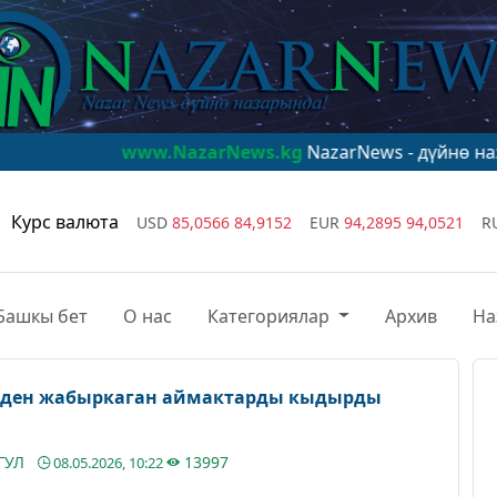
www.NazarNews.kg
NazarNews - дүйнө назарында!
ww
Курс валюта
USD
85,0566
84,9152
EUR
94,2895
94,0521
R
Башкы бет
О нас
Категориялар
Архив
На
лден жабыркаган аймактарды кыдырды
ГУЛ
13997
08.05.2026, 10:22