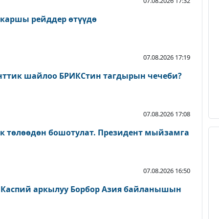
07.08.2026 17:32
 каршы рейддер өтүүдө
07.08.2026 17:19
нттик шайлоо БРИКСтин тагдырын чечеби?
07.08.2026 17:08
ык төлөөдөн бошотулат. Президент мыйзамга
07.08.2026 16:50
 Каспий аркылуу Борбор Азия байланышын