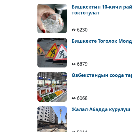
Бишкектин 10-кичи рай
токтотулат
6230
Бишкекте Тоголок Молд
6879
Өзбекстандын соода т
6068
Жалал-Абадда курулуш