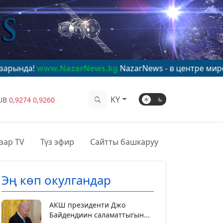
w.NazarNews.kg
NazarNews - в центре мирового внима
KY
UB
0,9274
0,9260
зар TV
Түз эфир
Сайтты башкаруу
Эң көп окулгандар
АКШ президенти Джо
Байдендиин саламаттыгын...