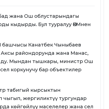
бад жана Ош облустарындагы
ды кыдырды. Бул тууралуу ӨКМнен
М башчысы Канатбек Чыныбаев
, Аксы райондорунда жана Манас,
ду. Мындан тышкары, министр Ош
 сел коркунучу бар объектилер
тр табигый кырсыктын
 чыгып, жергиликтүү тургундар
рда көйгөйлүү маселелер жана сел