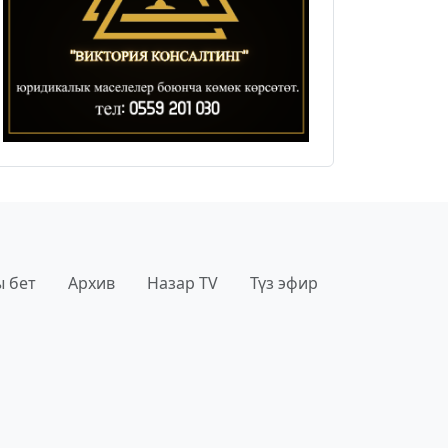
 бет
Архив
Назар TV
Түз эфир