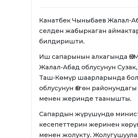
Канатбек Чыныбаев Жалал-А
селден жабыркаган аймактар
билдиришти.
Иш сапарынын алкагында ӨК
Жалал-Абад облусунун Сузак
Таш-Көмүр шаарларында бол
облусунун Өзгөн районундагы
менен жеринде таанышты.
Сапардын жүрүшүндө минис
кесепеттерин жеринен көрүп
менен жолукту. Жолугушуула