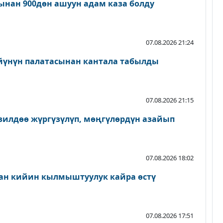
нан 900дөн ашуун адам каза болду
07.08.2026 21:24
йүнүн палатасынан кантала табылды
07.08.2026 21:15
зилдөө жүргүзүлүп, мөңгүлөрдүн азайып
07.08.2026 18:02
ан кийин кылмыштуулук кайра өстү
07.08.2026 17:51