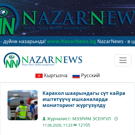
 назарында!
www.NazarNews.kg
NazarNews - в центре 
Кыргызча
Русский
Каракол шаарындагы сүт кайра
иштетүүчү ишканаларда
мониторинг жүргүзүлдү
Журналист: МЭЭРИМ ЭСЕНГУЛ
12105
11.06.2026, 11:23