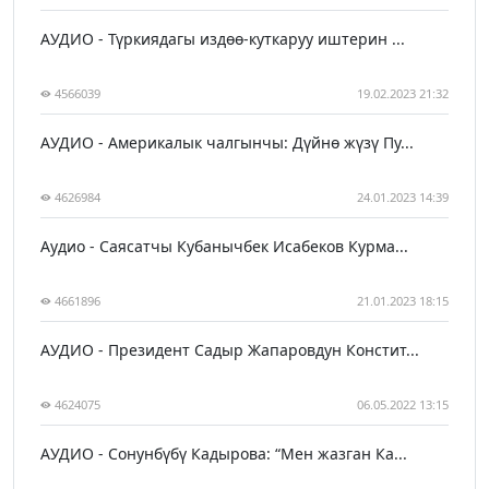
АУДИО - Түркиядагы издөө-куткаруу иштерин ...
4566039
19.02.2023 21:32
АУДИО - Америкалык чалгынчы: Дүйнө жүзү Пу...
4626984
24.01.2023 14:39
Аудио - Саясатчы Кубанычбек Исабеков Курма...
4661896
21.01.2023 18:15
АУДИО - Президент Садыр Жапаровдун Констит...
4624075
06.05.2022 13:15
АУДИО - Сонунбүбү Кадырова: “Мен жазган Ка...