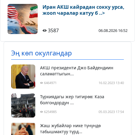
Иран АКШ кайрадан сокку урса,
жооп чаралар катуу б ..>
3587
06.08.2026 16:52
Эң көп окулгандар
АКШ президенти Джо Байдендиин
саламаттыгын...
6464971
16.02.2023 13:40
Түркиядагы жер титирөө: Каза
болгондордун ...
6254985
05.03.2023 17:54
Жаш жубайлар нике түнүндө
табышмактуу түрд...