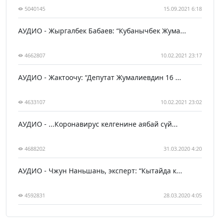
5040145
15.09.2021 6:18
АУДИО - Жыргалбек Бабаев: “Кубанычбек Жума...
4662807
10.02.2021 23:17
АУДИО - Жактоочу: “Депутат Жумалиевдин 16 ...
4633107
10.02.2021 23:02
АУДИО - ...Коронавирус келгенине аябай сүй...
4688202
31.03.2020 4:20
АУДИО - Чжун Наньшань, эксперт: “Кытайда к...
4592831
28.03.2020 4:05