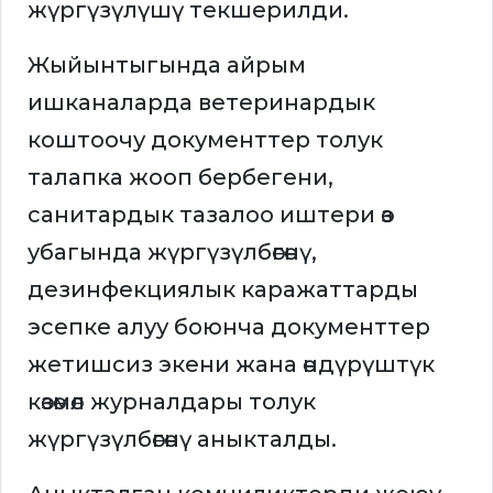
жүргүзүлүшү текшерилди.
Жыйынтыгында айрым
ишканаларда ветеринардык
коштоочу документтер толук
талапка жооп бербегени,
санитардык тазалоо иштери өз
убагында жүргүзүлбөгөнү,
дезинфекциялык каражаттарды
эсепке алуу боюнча документтер
жетишсиз экени жана өндүрүштүк
көзөмөл журналдары толук
жүргүзүлбөгөнү аныкталды.