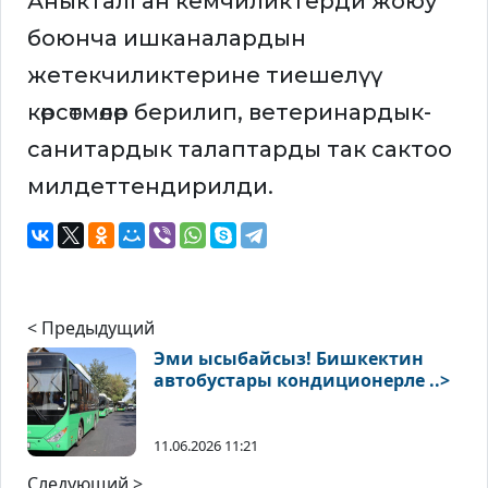
Аныкталган кемчиликтерди жоюу
боюнча ишканалардын
жетекчиликтерине тиешелүү
көрсөтмөлөр берилип, ветеринардык-
санитардык талаптарды так сактоо
милдеттендирилди.
< Предыдущий
Эми ысыбайсыз! Бишкектин
автобустары кондиционерле ..>
11.06.2026 11:21
Следующий >