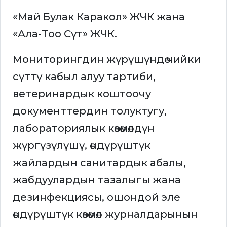
«Май Булак Каракол» ЖЧК жана
«Ала-Тоо Сүт» ЖЧК.
Мониторингдин жүрүшүндө чийки
сүттү кабыл алуу тартиби,
ветеринардык коштоочу
документтердин толуктугу,
лабораториялык көзөмөлдүн
жүргүзүлүшү, өндүрүштүк
жайлардын санитардык абалы,
жабдуулардын тазалыгы жана
дезинфекциясы, ошондой эле
өндүрүштүк көзөмөл журналдарынын