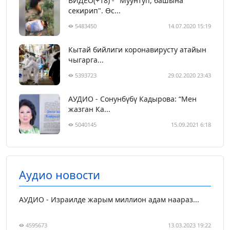
ВИДЕО(+18) - "Муунтуп, башына
секирип". Өс...
5483450
14.07.2020 15:19
Кытай бийлиги коронавирусту атайын
чыгарга...
5393723
29.02.2020 23:43
АУДИО - Сонунбүбү Кадырова: “Мен
жазган Ка...
5040145
15.09.2021 6:18
Аудио новости
АУДИО - Израилде жарым миллион адам наараз...
4595673
13.03.2023 19:22