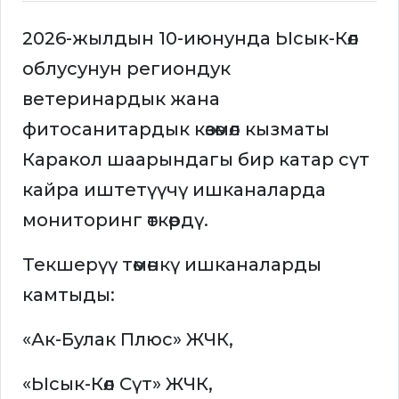
2026-жылдын 10-июнунда Ысык-Көл
облусунун региондук
ветеринардык жана
фитосанитардык көзөмөл кызматы
Каракол шаарындагы бир катар сүт
кайра иштетүүчү ишканаларда
мониторинг өткөрдү.
Текшерүү төмөнкү ишканаларды
камтыды:
«Ак-Булак Плюс» ЖЧК,
«Ысык-Көл Сүт» ЖЧК,