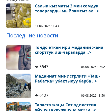
Салык кызматы 3 млн сомдук
товарларды мыйзамсыз ал ..>
11.06.2026 11:43
Последние новости
Тоңдо өткөн ири маданий жана
спорттук иш-чараларда ..>
3647
06.08.2026 19:02
Маданият министрлиги «Таш-
Рабатка» убактылуу барба ..>
6127
06.08.2026 18:50
Таласта жаңы Сот адилеттик
үйүнүн курулушуна мезги ..>