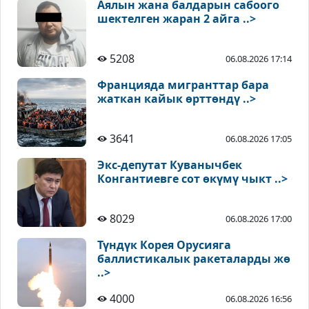
Аялын жана балдарын сабоого
шектелген жаран 2 айга ..>
5208
06.08.2026 17:14
Францияда мигранттар бара
жаткан кайык өрттөндү ..>
3641
06.08.2026 17:05
Экс-депутат Куванычбек
Конгантиевге сот өкүмү чыкт ..>
8029
06.08.2026 17:00
Түндүк Корея Орусияга
баллистикалык ракеталарды жө
..>
4000
06.08.2026 16:56