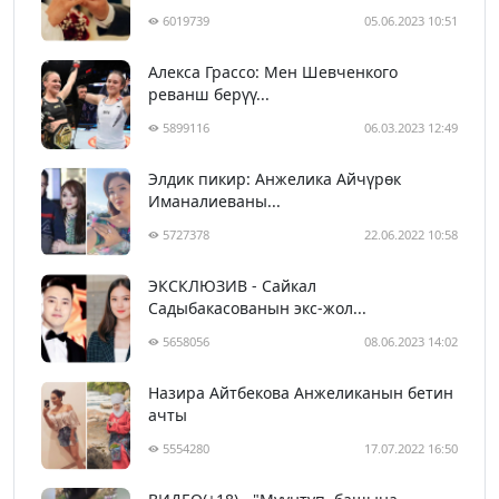
6019739
05.06.2023 10:51
Алекса Грассо: Мен Шевченкого
реванш берүү...
5899116
06.03.2023 12:49
Элдик пикир: Анжелика Айчүрөк
Иманалиеваны...
5727378
22.06.2022 10:58
ЭКСКЛЮЗИВ - Сайкал
Садыбакасованын экс-жол...
5658056
08.06.2023 14:02
Назира Айтбекова Анжеликанын бетин
ачты
5554280
17.07.2022 16:50