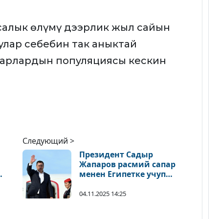
алык өлүмү дээрлик жыл сайын
улар себебин так аныктай
барлардын популяциясы кескин
Следующий >
Президент Садыр
Жапаров расмий сапар
менен Египетке учуп
кетти
04.11.2025 14:25