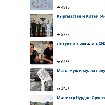
4916
Кыргызстан и Китай обс
5788
Лизуна отправили в СИЗ
6485
Мать, муж и мулла получ
4546
Министр Нурдан Орунтае