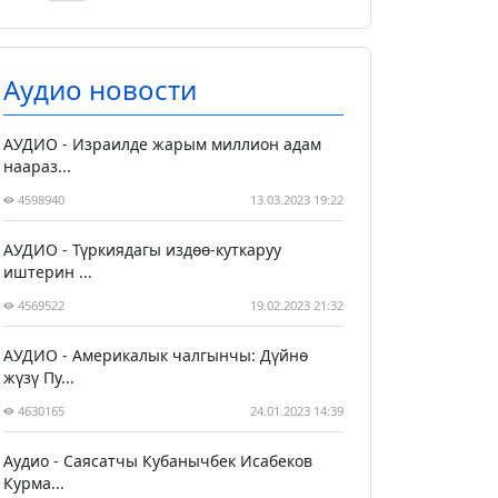
Аудио новости
АУДИО - Израилде жарым миллион адам
наараз...
4598940
13.03.2023 19:22
АУДИО - Түркиядагы издөө-куткаруу
иштерин ...
4569522
19.02.2023 21:32
АУДИО - Америкалык чалгынчы: Дүйнө
жүзү Пу...
4630165
24.01.2023 14:39
Аудио - Саясатчы Кубанычбек Исабеков
Курма...