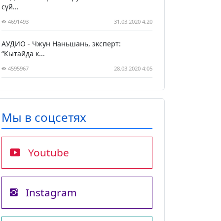
сүй...
4691493
31.03.2020 4:20
АУДИО - Чжун Наньшань, эксперт:
“Кытайда к...
4595967
28.03.2020 4:05
Мы в соцсетях
Youtube
Instagram