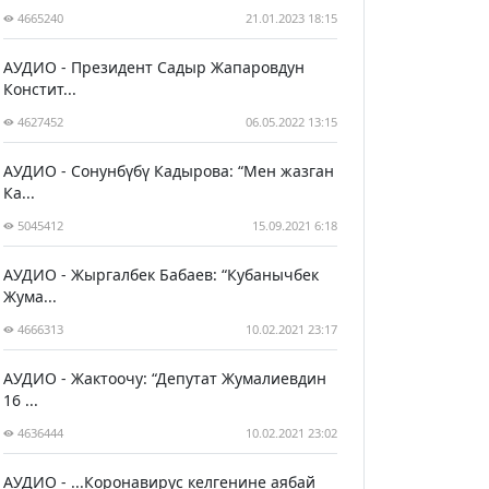
4665240
21.01.2023 18:15
АУДИО - Президент Садыр Жапаровдун
Констит...
4627452
06.05.2022 13:15
АУДИО - Сонунбүбү Кадырова: “Мен жазган
Ка...
5045412
15.09.2021 6:18
АУДИО - Жыргалбек Бабаев: “Кубанычбек
Жума...
4666313
10.02.2021 23:17
АУДИО - Жактоочу: “Депутат Жумалиевдин
16 ...
4636444
10.02.2021 23:02
АУДИО - ...Коронавирус келгенине аябай