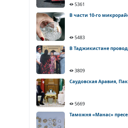
5361
В части 10-го микрорай
5483
В Таджикистане провод
3809
Саудовская Аравия, Пак
5669
Таможня «Манас» пресек