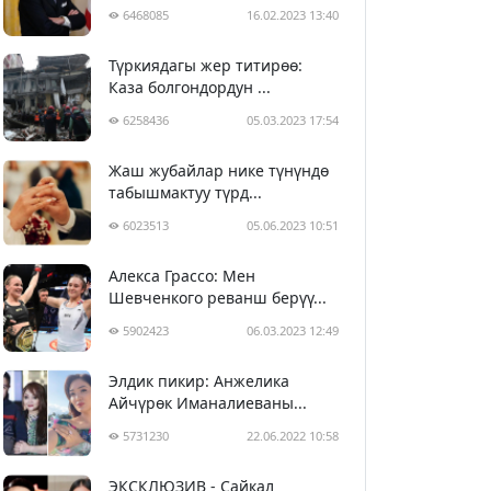
6468085
16.02.2023 13:40
Түркиядагы жер титирөө:
Каза болгондордун ...
6258436
05.03.2023 17:54
Жаш жубайлар нике түнүндө
табышмактуу түрд...
6023513
05.06.2023 10:51
Алекса Грассо: Мен
Шевченкого реванш берүү...
5902423
06.03.2023 12:49
Элдик пикир: Анжелика
Айчүрөк Иманалиеваны...
5731230
22.06.2022 10:58
ЭКСКЛЮЗИВ - Сайкал