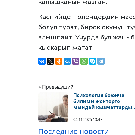
калышканын жазган.
Каспийде тюлендердин масс
болуп турат, бирок окумушту
алышпайт. Учурда бул жаны
кыскарып жатат.
< Предыдущий
Психология боюнча
билими жокторго
мындай кызматтарды
жарнамалоого тыюу
салынат
04.11.2025 13:47
Последние новости