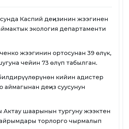
усунда Каспий деңизинин жээгинен
 аймактык экология департаменти
енко жээгинин ортосунан 39 өлүк,
угуна чейин 73 өлүп табылган.
билдирүүлөрүнөн кийин адистер
 аймагынан деңиз суусунун
ы Актау шаарынын тургуну жээктен
 айрымдары торлорго чырмалып