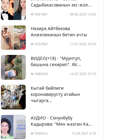
Садыбакасованын экс-жол...
5661861
08.06.2023 14:02
Назира Айтбекова
Анжеликанын бетин ачты
5557967
17.07.2022 16:50
ВИДЕО(+18) - "Муунтуп,
башына секирип". Өс...
5486540
14.07.2020 15:19
Кытай бийлиги
5397513
29.02.2020 23:43
коронавирусту атайын
чыгарга...
АУДИО - Сонунбүбү
Кадырова: “Мен жазган Ка...
5045412
15.09.2021 6:18