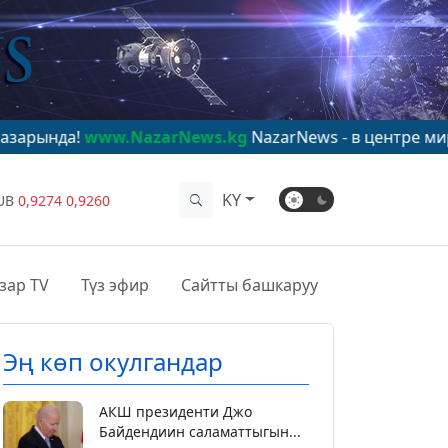
ww.NazarNews.kg
NazarNews - в центре мирового вним
KY
UB
0,9274
0,9260
зар TV
Түз эфир
Сайтты башкаруу
Эң көп окулгандар
АКШ президенти Джо
Байдендиин саламаттыгын...