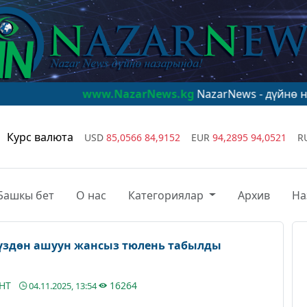
www.NazarNews.kg
NazarNews - дүйнө назарында!
w
Курс валюта
USD
85,0566
84,9152
EUR
94,2895
94,0521
R
Башкы бет
О нас
Категориялар
Архив
На
үздөн ашуун жансыз тюлень табылды
АНТ
16264
04.11.2025, 13:54