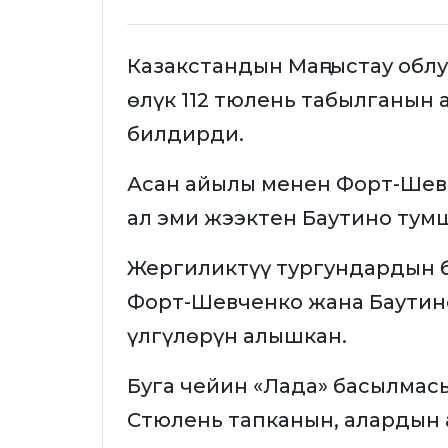
Казакстандын Маңгыстау обл
өлүк 112 тюлень табылганын
билдирди.
Асан айылы менен Форт-Шевч
ал эми жээктен Баутино тумш
Жергиликтүү тургундардын 
Форт-Шевченко жана Баутино
үлгүлөрүн алышкан.
Буга чейин «Лада» басылмас
Стюлень тапканын, алардын