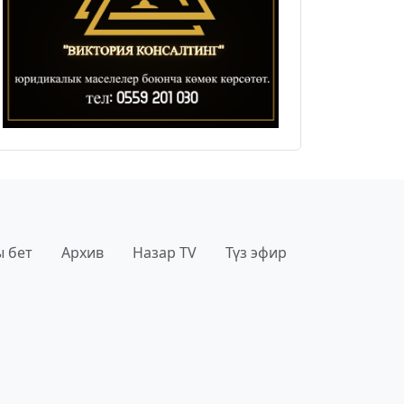
 бет
Архив
Назар TV
Түз эфир