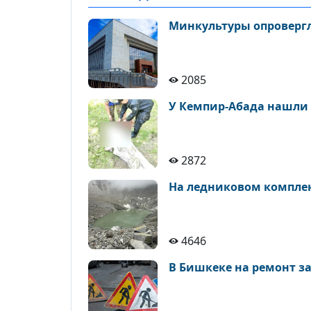
Минкультуры опровергло 
2085
У Кемпир-Абада нашли т
2872
На ледниковом комплек
4646