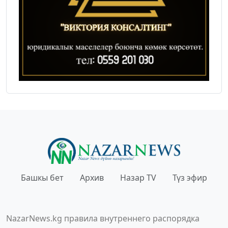
Башкы бет
Архив
Назар TV
Түз эфир
NazarNews.kg правила внутреннего распорядка