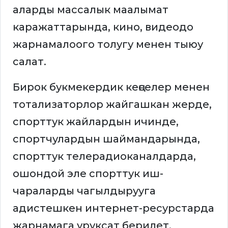
аларды массалык маалымат
каражаттарында, кино, видеодо
жарнамалоого толугу менен тыюу
салат.
Бирок букмекердик кеңселер менен
тотализаторлор жайгашкан жерде,
спорттук жайлардын ичинде,
спортчулардын шаймандарында,
спорттук телерадиоканалдарда,
ошондой эле спорттук иш-
чараларды чагылдырууга
адистешкен интернет-ресурстарда
жарнамага уруксат берилет.