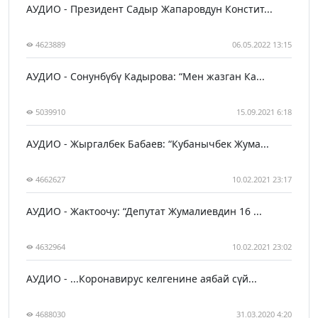
АУДИО - Президент Садыр Жапаровдун Констит...
4623889
06.05.2022 13:15
АУДИО - Сонунбүбү Кадырова: “Мен жазган Ка...
5039910
15.09.2021 6:18
АУДИО - Жыргалбек Бабаев: “Кубанычбек Жума...
4662627
10.02.2021 23:17
АУДИО - Жактоочу: “Депутат Жумалиевдин 16 ...
4632964
10.02.2021 23:02
АУДИО - ...Коронавирус келгенине аябай сүй...
4688030
31.03.2020 4:20