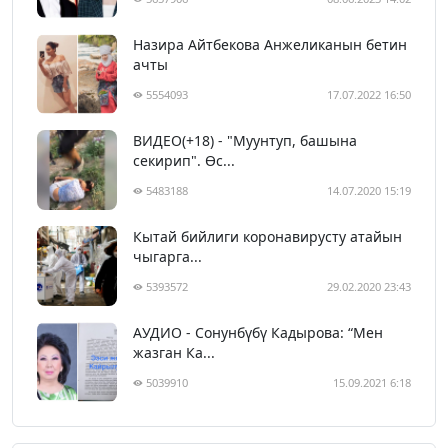
Назира Айтбекова Анжеликанын бетин
ачты
5554093
17.07.2022 16:50
ВИДЕО(+18) - "Муунтуп, башына
секирип". Өс...
5483188
14.07.2020 15:19
Кытай бийлиги коронавирусту атайын
чыгарга...
5393572
29.02.2020 23:43
АУДИО - Сонунбүбү Кадырова: “Мен
жазган Ка...
5039910
15.09.2021 6:18