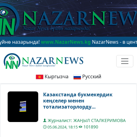
зарында!
www.NazarNews.kg
NazarNews - в центре мир
Кыргызча
Русский
Казакстанда букмекердик
кеңселер менен
тотализаторлорду
жарнамалоого тыюу салынууда
Журналист: ЖАҢЫЛ СТАЛКЕРИМОВА
101890
05.06.2024, 18:15