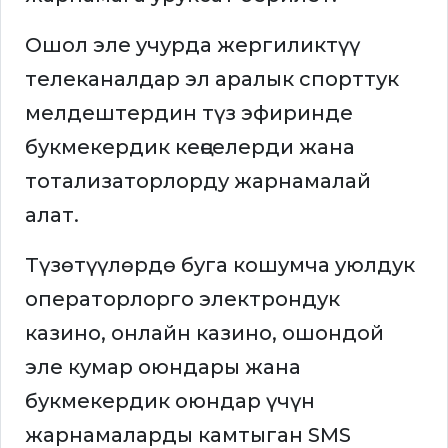
Ошол эле учурда жергиликтүү
телеканалдар эл аралык спорттук
мелдештердин түз эфиринде
букмекердик кеңселерди жана
тотализаторлорду жарнамалай
алат.
Түзөтүүлөрдө буга кошумча уюлдук
операторлорго электрондук
казино, онлайн казино, ошондой
эле кумар оюндары жана
букмекердик оюндар үчүн
жарнамаларды камтыган SMS