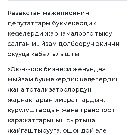
Казакстан мажилисинин
депутаттары букмекердик
кеңселерди жарнамалоого тыюу
салган мыйзам долбоорун экинчи
окууда кабыл алышты.
«Оюн-зоок бизнеси жөнүндө»
мыйзам букмекердик кеңселердин
жана тотализаторлордун
жарнактарын имараттардын,
курулуштардын жана транспорт
каражаттарынын сыртына
жайгаштырууга, ошондой эле