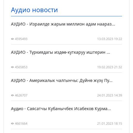
Аудио новости
АУДИО - Израилде жарым миллион адам наараз...
4595493
13.03.2023 19:22
АУДИО - Түркиядагы издөө-куткаруу иштерин ...
4565853
19.02.2023 21:32
АУДИО - Америкалык чалгынчы: Дүйнө жүзү Пу...
4626707
24.01.2023 14:39
Аудио - Саясатчы Кубанычбек Исабеков Курма...
4661664
21.01.2023 18:15