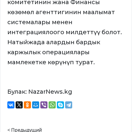
комитетинин жана Финансы
көзөмөл агенттигинин маалымат
системалары менен
интеграциялоого милдеттүү болот.
Натыйжада алардын бардык
каржылык операциялары
мамлекетке көрүнүп турат.
Булак: NazarNews.kg
< Предыдущий