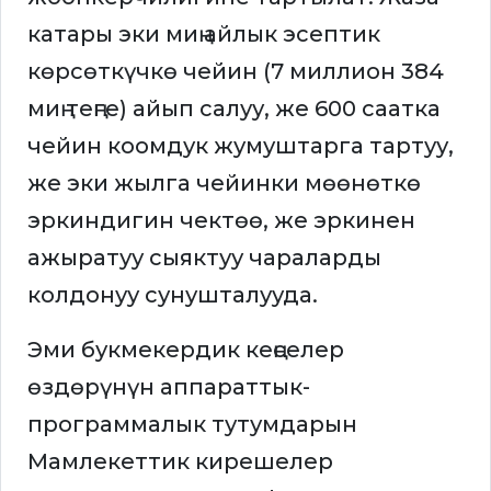
катары эки миң айлык эсептик
көрсөткүчкө чейин (7 миллион 384
миң теңге) айып салуу, же 600 саатка
чейин коомдук жумуштарга тартуу,
же эки жылга чейинки мөөнөткө
эркиндигин чектөө, же эркинен
ажыратуу сыяктуу чараларды
колдонуу сунушталууда.
Эми букмекердик кеңселер
өздөрүнүн аппараттык-
программалык тутумдарын
Мамлекеттик кирешелер