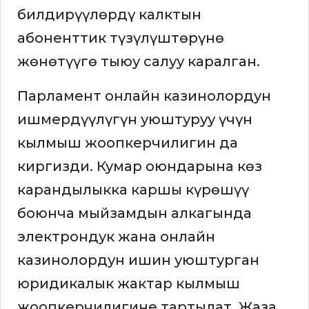
билдирүүлөрдү калктын
абоненттик түзүлүштөрүнө
жөнөтүүгө тыюу салуу каралган.
Парламент онлайн казинолордун
ишмердүүлүгүн уюштуруу үчүн
кылмыш жоопкерчилигин да
киргизди. Кумар оюндарына көз
карандылыкка каршы күрөшүү
боюнча мыйзамдын алкагында
электрондук жана онлайн
казинолордун ишин уюштурган
юридикалык жактар кылмыш
жоопкерчилигине тартылат. Жаза