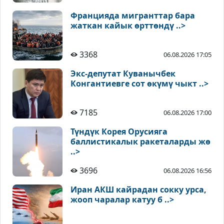
Францияда мигранттар бара
жаткан кайык өрттөндү ..>
3368
06.08.2026 17:05
Экс-депутат Куванычбек
Конгантиевге сот өкүмү чыкт ..>
7185
06.08.2026 17:00
Түндүк Корея Орусияга
баллистикалык ракеталарды жө
..>
3696
06.08.2026 16:56
Иран АКШ кайрадан сокку урса,
жооп чаралар катуу б ..>