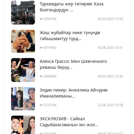
Түркиядагы жер титирөө: Каза
болгондордун ...
6254746
05.03.2023 17:54
Жаш жубайлар нике түнүндө
табышмактуу түрд...
6019592
05.06.2023 10:51
Алекса Грассо: Мен Шевченкого
реванш берүү...
5898880
06.03.2023 12:49
Элдик пикир: Анжелика Айчүрөк
Иманалиеваны...
5727184
22.06.2022 10:58
ЭКСКЛЮЗИВ - Сайкал
Садыбакасованын экс-жол...
5657906
08.06.2023 14:02