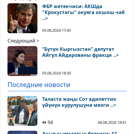
ФБР жетекчиси: АКШда
"Крокустагы" окуяга окшош чаб
..>
05.06.2024 17:45
Следующий >
“Бүтүн Кыргызстан” депутат
Айгүл Айдарованы фракци ..>
05.06.2024 18:30
Последние новости
Таласта жаңы Сот адилеттик
үйүнүн курулушуна мезги ..>
94
06.08.2026 18:41
Акыр кыяматтын белгиси: 12-