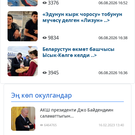
3376
06.08.2026 16:52
«Эдунун кырк чоросу» тобунун
мүчөсү делген «Лизун» ..>
9834
06.08.2026 16:38
Беларустун өкмөт башчысы
Ысык-Көлгө келди ..>
3945
06.08.2026 16:36
Эң көп окулгандар
АКШ президенти Джо Байдендиин
саламаттыгын...
6464765
16.02.2023 13:40