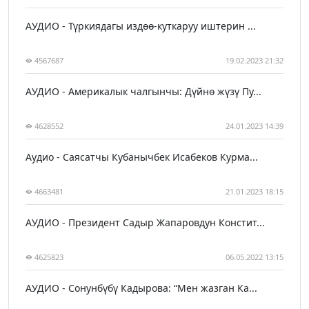
АУДИО - Түркиядагы издөө-куткаруу иштерин ...
4567687
19.02.2023 21:32
АУДИО - Америкалык чалгынчы: Дүйнө жүзү Пу...
4628552
24.01.2023 14:39
Аудио - Саясатчы Кубанычбек Исабеков Курма...
4663481
21.01.2023 18:15
АУДИО - Президент Садыр Жапаровдун Констит...
4625823
06.05.2022 13:15
АУДИО - Сонунбүбү Кадырова: “Мен жазган Ка...