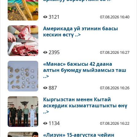
3121
07.08.2026 16:40
Америкада уй этинин баасы
кескин өстү ..>
2395
07.08.2026 16:27
«Манас» бажысы 42 даана
алтын буюмду мыйзамсыз таш
..>
887
07.08.2026 16:26
Кыргызстан менен Кытай
аскердик кызматташтыкты өнү
..>
1134
07.08.2026 16:22
«Лизун» 15-августка чейин