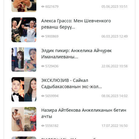
6021679
05.06.2023 10:51
Алекса Грассо: Мен Шевченкого
реванш берүү...
5900869
06.03.2023 12:49
Элдик пикир: Анжелика Айчүрөк
Иманалиеваны...
5729436
22.06.2022 10:58
ЭКСКЛЮЗИВ - Сайкал
Садыбакасованын экс-жол...
5659994
08.06.2023 14:02
Назира Айтбекова Анжеликанын бетин
ачты
5556182
17.07.2022 16:50