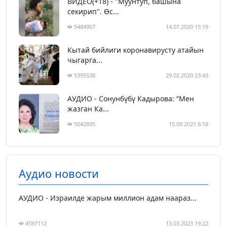
ВИДЕО(+18) - "Муунтуп, башына
секирип". Өс...
5484907
14.07.2020 15:19
Кытай бийлиги коронавирусту атайын
чыгарга...
5395538
29.02.2020 23:43
АУДИО - Сонунбүбү Кадырова: “Мен
жазган Ка...
5042895
15.09.2021 6:18
Аудио новости
АУДИО - Израилде жарым миллион адам наараз...
4597112
13.03.2023 19:22