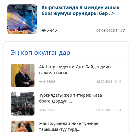
Кыргызстанда 8 миңден ашык
бош жумуш орундары бар ..>
2942
07.08.2026 14:57
Эң көп окулгандар
АКШ президенти Джо Байдендиин
саламаттыгын...
6466608
16.02.2023 13:40
Түркиядагы жер титирөө: Каза
болгондордун ...
6256538
05.03.2023 17:54
Жаш жубайлар нике түнүндө
табышмактуу түрд...