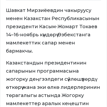
Шавкат Мирзиёевдин чакыруусу
менен Казакстан Республикасынын
президенти Касым-Жомарт Токаев
14–16-ноябрь күндөрү Өзбекстанга
мамлекеттик сапар менен
бармакчы.
Казакстандын президентинин
сапарынын программасына
жогорку деңгээлдеги сүйлөшүүлөрдү
өткөрүү жана эки өлкө лидерлеринин
төрагалыгы астында Жогорку
мамлекеттер аралык кеңештин