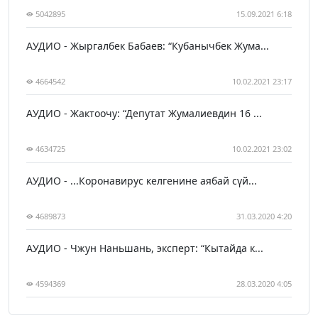
5042895
15.09.2021 6:18
АУДИО - Жыргалбек Бабаев: “Кубанычбек Жума...
4664542
10.02.2021 23:17
АУДИО - Жактоочу: “Депутат Жумалиевдин 16 ...
4634725
10.02.2021 23:02
АУДИО - ...Коронавирус келгенине аябай сүй...
4689873
31.03.2020 4:20
АУДИО - Чжун Наньшань, эксперт: “Кытайда к...
4594369
28.03.2020 4:05