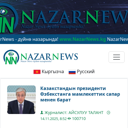
 дүйнө назарында!
www.NazarNews.kg
NazarNews - в ц
Кыргызча
Русский
Казакстандын президенти
Өзбекстанга мамлекеттик сапар
менен барат
Журналист: АЙСУЛУУ ТАЛАНТ
100710
14.11.2025, 8:52