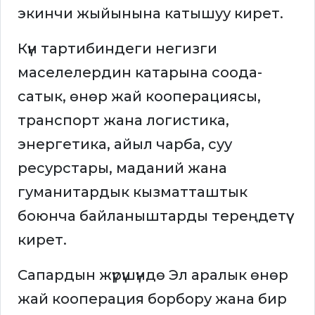
экинчи жыйынына катышуу кирет.
Күн тартибиндеги негизги
маселелердин катарына соода-
сатык, өнөр жай кооперациясы,
транспорт жана логистика,
энергетика, айыл чарба, суу
ресурстары, маданий жана
гуманитардык кызматташтык
боюнча байланыштарды тереңдетүү
кирет.
Сапардын жүрүшүндө Эл аралык өнөр
жай кооперация борбору жана бир