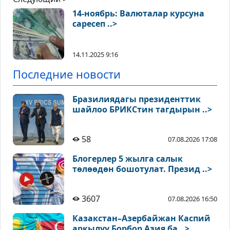
14-ноябрь: Валюталар курсуна
саресеп ..>
14.11.2025 9:16
Последние новости
Бразилиядагы президенттик
шайлоо БРИКСтин тагдырын ..>
58
07.08.2026 17:08
Блогерлер 5 жылга салык
төлөөдөн бошотулат. Презид ..>
3607
07.08.2026 16:50
Казакстан–Азербайжан Каспий
аркылуу Борбор Азия ба ..>