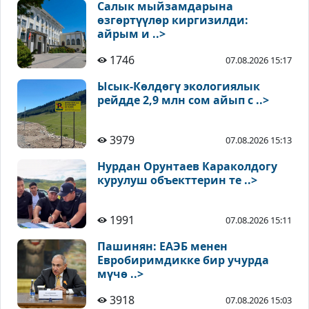
Салык мыйзамдарына
өзгөртүүлөр киргизилди:
айрым и ..>
1746
07.08.2026 15:17
Ысык-Көлдөгү экологиялык
рейдде 2,9 млн сом айып с ..>
3979
07.08.2026 15:13
Нурдан Орунтаев Караколдогу
курулуш объекттерин те ..>
1991
07.08.2026 15:11
Пашинян: ЕАЭБ менен
Евробиримдикке бир учурда
мүчө ..>
3918
07.08.2026 15:03