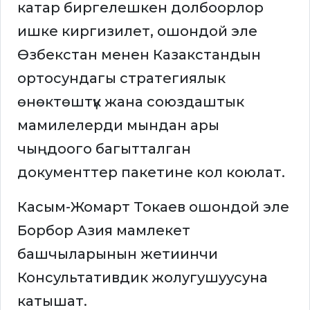
катар биргелешкен долбоорлор
ишке киргизилет, ошондой эле
Өзбекстан менен Казакстандын
ортосундагы стратегиялык
өнөктөштүк жана союздаштык
мамилелерди мындан ары
чыңдоого багытталган
документтер пакетине кол коюлат.
Касым-Жомарт Токаев ошондой эле
Борбор Азия мамлекет
башчыларынын жетиинчи
Консультативдик жолугушуусуна
катышат.