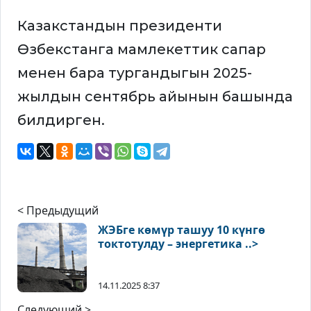
Казакстандын президенти
Өзбекстанга мамлекеттик сапар
менен бара тургандыгын 2025-
жылдын сентябрь айынын башында
билдирген.
< Предыдущий
ЖЭБге көмүр ташуу 10 күнгө
токтотулду – энергетика ..>
14.11.2025 8:37
Следующий >