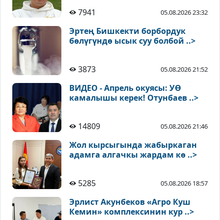
7941
05.08.2026 23:32
Эртең Бишкекти борбордук
бөлүгүндө ысык суу болбой ..>
3873
05.08.2026 21:52
ВИДЕО - Апрель окуясы: УӨ
камалышы керек! Отунбаев ..>
14809
05.08.2026 21:46
Жол кырсыгында жабыркаган
адамга алгачкы жардам кө ..>
5285
05.08.2026 18:57
Эрлист Акунбеков «Агро Куш
Кемин» комплексинин кур ..>