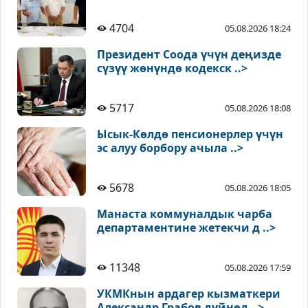
4704
05.08.2026 18:24
Президент Соода үчүн деңизде
сүзүү жөнүндө кодекск ..>
5717
05.08.2026 18:08
Ысык-Көлдө пенсионерлер үчүн
эс алуу борбору ачыла ..>
5678
05.08.2026 18:05
Манаста коммуналдык чарба
департаментине жетекчи д ..>
11348
05.08.2026 17:59
УКМКнын ардагер кызматкери
Александр Грабов дүйнөд ..>