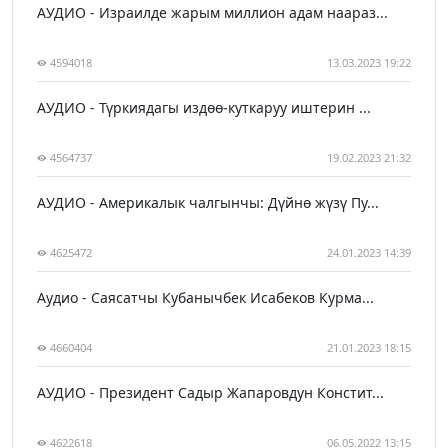
АУДИО - Израилде жарым миллион адам наараз...
4594018
13.03.2023 19:22
АУДИО - Түркиядагы издөө-куткаруу иштерин ...
4564737
19.02.2023 21:32
АУДИО - Америкалык чалгынчы: Дүйнө жүзү Пу...
4625472
24.01.2023 14:39
Аудио - Саясатчы Кубанычбек Исабеков Курма...
4660404
21.01.2023 18:15
АУДИО - Президент Садыр Жапаровдун Констит...
4622618
06.05.2022 13:15