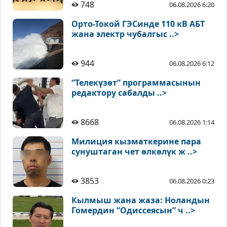
748
06.08.2026 6:20
Орто-Токой ГЭСинде 110 кВ АБТ
жана электр чубалгыс ..>
944
06.08.2026 6:12
“Телекүзөт” программасынын
редактору сабалды ..>
8668
06.08.2026 1:14
Милиция кызматкерине пара
сунуштаган чет өлкөлүк ж ..>
3853
06.08.2026 0:23
Кылмыш жана жаза: Ноландын
Гомердин “Одиссеясын” ч ..>