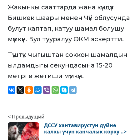
Жакынкы сааттарда жана күндүз
Бишкек шаары менен Чүй облусунда
булут каптап, катуу шамал болушу
мүмкүн. Бул тууралуу ӨКМ эскертти.
Түштүк-чыгыштан соккон шамалдын
ылдамдыгы секундасына 15-20
метрге жетиши мүмкүн.
< Предыдущий
ДССУ хантавирустун дүйнө
калкы үчүн канчалык корку ..>