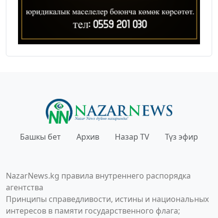
Башкы бет
Архив
Назар TV
Түз эфир
NazarNews.kg правила внутреннего распорядка
агентства
Принципы справедливости, истины и национальных
интересов в памяти государственного флага;