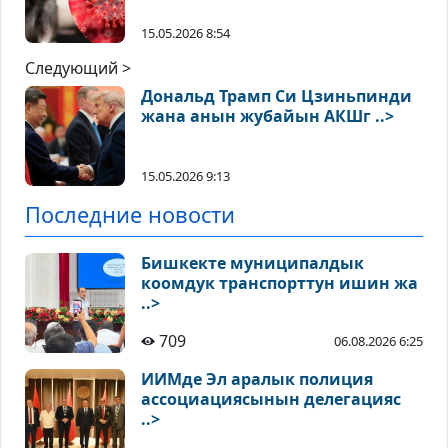
15.05.2026 8:54
Следующий >
Дональд Трамп Си Цзиньпинди
жана анын жубайын АКШг ..>
15.05.2026 9:13
Последние новости
Бишкекте муниципалдык
коомдук транспорттун ишин жа
..>
709
06.08.2026 6:25
ИИМде Эл аралык полиция
ассоциациясынын делегацияс
..>