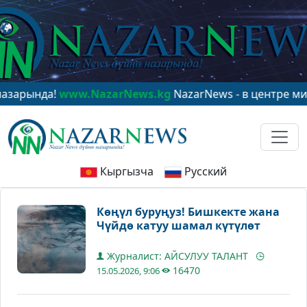
нда!
www.NazarNews.kg
NazarNews - в центре мировог
Кыргызча
Русский
Көңүл буруңуз! Бишкекте жана
Чүйдө катуу шамал күтүлөт
Журналист: АЙСУЛУУ ТАЛАНТ
16470
15.05.2026, 9:06