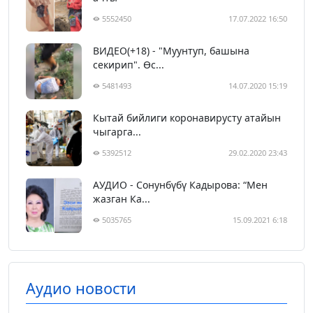
5552450
17.07.2022 16:50
ВИДЕО(+18) - "Муунтуп, башына
секирип". Өс...
5481493
14.07.2020 15:19
Кытай бийлиги коронавирусту атайын
чыгарга...
5392512
29.02.2020 23:43
АУДИО - Сонунбүбү Кадырова: “Мен
жазган Ка...
5035765
15.09.2021 6:18
Аудио новости