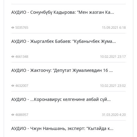
АУДИО - Сонунбүбү Кадырова: “Мен жазган Ка...
5035765
15.09.2021 6:18
АУДИО - Жыргалбек Бабаев: “Кубанычбек Жума...
4661348
10.02.2021 23:17
АУДИО - Жактоочу: “Депутат Жумалиевдин 16 ...
4632007
10.02.2021 23:02
АУДИО - ...Коронавирус келгенине аябай сүй...
4686957
31.03.2020 4:20
АУДИО - Чжун Наньшань, эксперт: “Кытайда к...