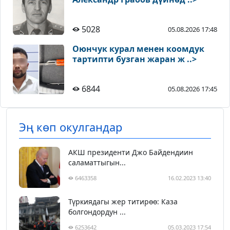
5028
05.08.2026 17:48
Оюнчук курал менен коомдук
тартипти бузган жаран ж ..>
6844
05.08.2026 17:45
Эң көп окулгандар
АКШ президенти Джо Байдендиин
саламаттыгын...
6463358
16.02.2023 13:40
Түркиядагы жер титирөө: Каза
болгондордун ...
6253642
05.03.2023 17:54