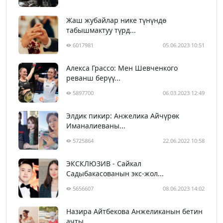
Жаш жубайлар нике түнүндө
табышмактуу түрд...
6017981
05.06.2023 10:51
Алекса Грассо: Мен Шевченкого
реванш берүү...
5897700
06.03.2023 12:49
Элдик пикир: Анжелика Айчүрөк
Иманалиеваны...
5725864
22.06.2022 10:58
ЭКСКЛЮЗИВ - Сайкал
Садыбакасованын экс-жол...
5656607
08.06.2023 14:02
Назира Айтбекова Анжеликанын бетин
ачты