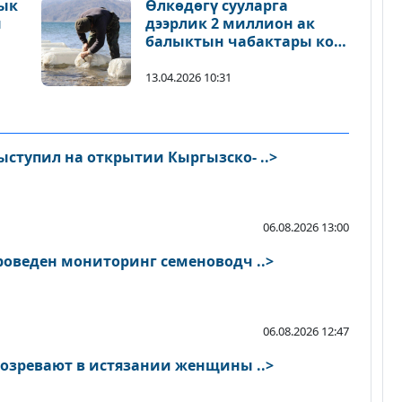
дык
Өлкөдөгү сууларга
н
дээрлик 2 миллион ак
балыктын чабактары коё
берилди
13.04.2026 10:31
ступил на открытии Кыргызско- ..>
06.08.2026 13:00
роведен мониторинг семеноводч ..>
06.08.2026 12:47
В Токмоке мужчину подозревают в истязании женщины ..>