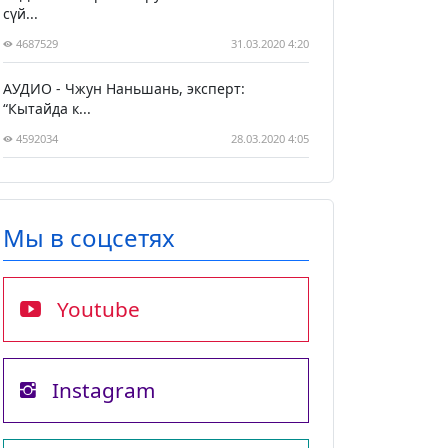
сүй...
4687529
31.03.2020 4:20
АУДИО - Чжун Наньшань, эксперт:
“Кытайда к...
4592034
28.03.2020 4:05
Мы в соцсетях
Youtube
Instagram