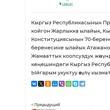
саясат
Кыргыз Республикасынын Пр
койгон Жарлыкка ылайык, К
Конституциясынын 70-беренес
беренесине ылайык Атажано
Жамааттык коопсуздук жөнүн
кеңешиндеги Кыргыз Респуб
Ыйгарым укуктуу өкүлү кызм
< Предыдущий