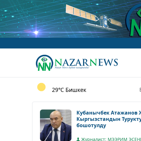
29°C
Бишкек
Кубанычбек Атажанов 
Кыргызстандын Турукт
бошотулду
Журналист: МЭЭРИМ ЭСЕН