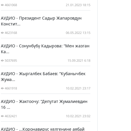
4661068
21.01.2023 18:15
АУДИО - Президент Садыр Жапаровдун
Констит...
4623168
06.05.2022 13:15
АУДИО - Сонунбүбү Кадырова: “Мен жазган
Ка...
5037695
15.09.2021 6:18
АУДИО - Жыргалбек Бабаев: “Кубанычбек
Жума...
4661918
10.02.2021 23:17
АУДИО - Жактоочу: “Депутат Жумалиевдин
16 ...
4632421
10.02.2021 23:02
АУДИО - ...Коронавирус келгенине аябай