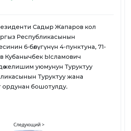
езиденти Садыр Жапаров кол
ыргыз Республикасынын
инин 6-бөлүгүнүн 4-пунктуна, 71-
в Кубанычбек Ысламович
дө келишим уюмунун Туруктуу
ликасынын Туруктуу жана
ат ордунан бошотулду.
Следующий >