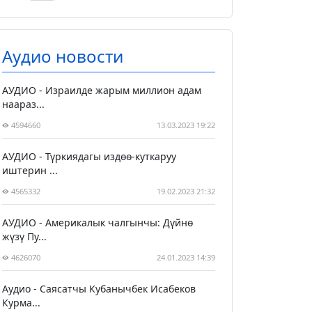
Аудио новости
АУДИО - Израилде жарым миллион адам
наараз...
4594660
13.03.2023 19:22
АУДИО - Түркиядагы издөө-куткаруу
иштерин ...
4565332
19.02.2023 21:32
АУДИО - Америкалык чалгынчы: Дүйнө
жүзү Пу...
4626070
24.01.2023 14:39
Аудио - Саясатчы Кубанычбек Исабеков
Курма...