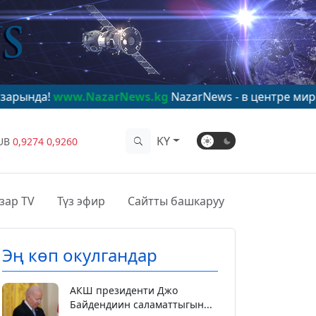
w.NazarNews.kg
NazarNews - в центре мирового внима
KY
UB
0,9274
0,9260
зар TV
Түз эфир
Сайтты башкаруу
Эң көп окулгандар
АКШ президенти Джо
Байдендиин саламаттыгын...