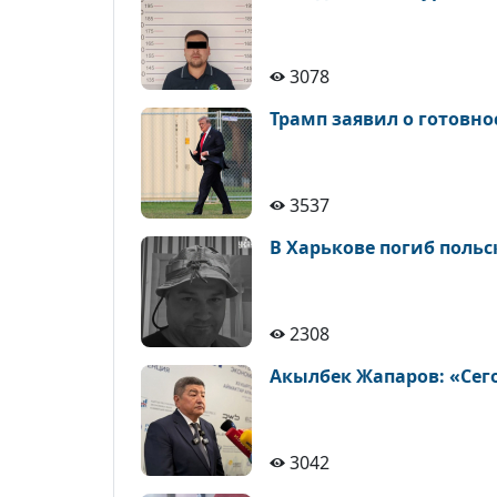
3078
3537
В Харькове погиб польс
2308
Акылбек Жапаров: «Сего
3042