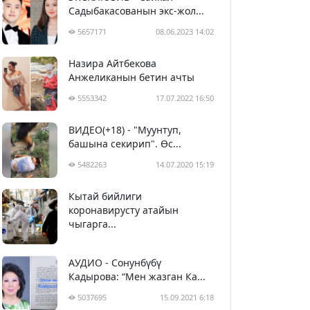
Садыбакасованын экс-жол...
5657171
08.06.2023 14:02
Назира Айтбекова
Анжеликанын бетин ачты
5553342
17.07.2022 16:50
ВИДЕО(+18) - "Муунтуп,
башына секирип". Өс...
5482263
14.07.2020 15:19
Кытай бийлиги
5393076
29.02.2020 23:43
коронавирусту атайын
чыгарга...
АУДИО - Сонунбүбү
Кадырова: “Мен жазган Ка...
5037695
15.09.2021 6:18