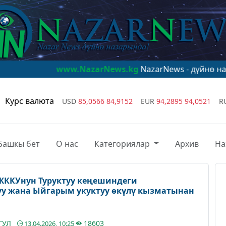
www.NazarNews.kg
NazarNews - дүйнө назарында!
ww
Курс валюта
USD
85,0566
84,9152
EUR
94,2895
94,0521
R
Башкы бет
О нас
Категориялар
Архив
На
ЖККУнун Туруктуу кеңешиндеги
уу жана Ыйгарым укуктуу өкүлү кызматынан
ГУЛ
18603
13.04.2026, 10:25