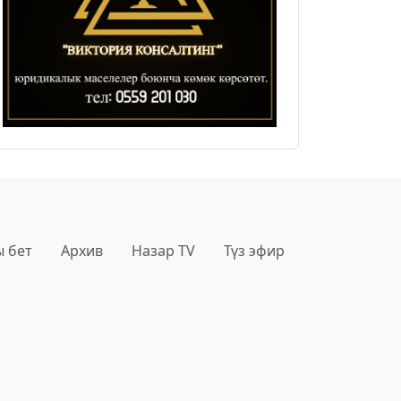
 бет
Архив
Назар TV
Түз эфир