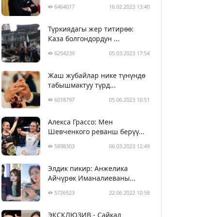
6464017
16.02.2023 13:40
Түркиядагы жер титирөө:
Каза болгондордун ...
6254239
05.03.2023 17:54
Жаш жубайлар нике түнүндө
табышмактуу түрд...
6018797
05.06.2023 10:51
Алекса Грассо: Мен
Шевченкого реванш берүү...
5898303
06.03.2023 12:49
Элдик пикир: Анжелика
Айчүрөк Иманалиеваны...
5726523
22.06.2022 10:58
ЭКСКЛЮЗИВ - Сайкал