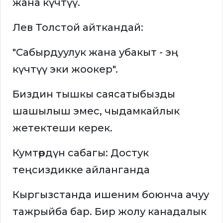
жана күчтүү.
Лев Толстой айткандай:
"Сабырдуулук жана убакыт - эң
күчтүү эки жоокер".
Биздин тышкы саясатыбызды
шашылыш эмес, чыдамкайлык
жетектеши керек.
Кумтөрдүн сабагы: Достук
теңсиздикке айланганда
Кыргызстанда ишеним боюнча ачуу
тажрыйба бар. Бир жолу канадалык