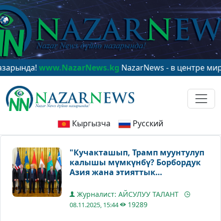
а!
www.NazarNews.kg
NazarNews - в центре мирового 
Кыргызча
Русский
"Кучакташып, Трамп муунтулуп
калышы мүмкүнбү? Борбордук
Азия жана этияттык
философиясыбы же "Чыгыш -
назик маселеби?"
Журналист: АЙСУЛУУ ТАЛАНТ
19289
08.11.2025, 15:44