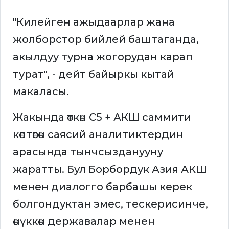
"Килейген ажыдаарлар жана
жолборстор бийлей баштаганда,
акылдуу турна жогорудан карап
турат", - дейт байыркы кытай
макаласы.
Жакында өткөн C5 + АКШ саммити
көптөгөн саясий аналитиктердин
арасында тынчсызданууну
жаратты. Бул Борбордук Азия АКШ
менен диалогго барбашы керек
болгондуктан эмес, тескерисинче,
өнүккөн державалар менен