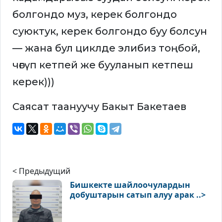
болгондо муз, керек болгондо
суюктук, керек болгондо буу болсун
— жана бул циклде элибиз тоңбой,
чөгүп кетпей же бууланып кетпеш
керек)))
Саясат таануучу Бакыт Бакетаев
< Предыдущий
Бишкекте шайлоочулардын
добуштарын сатып алуу арак ..>