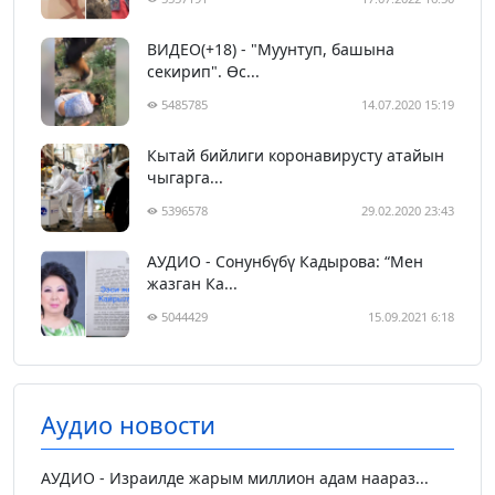
ВИДЕО(+18) - "Муунтуп, башына
секирип". Өс...
5485785
14.07.2020 15:19
Кытай бийлиги коронавирусту атайын
чыгарга...
5396578
29.02.2020 23:43
АУДИО - Сонунбүбү Кадырова: “Мен
жазган Ка...
5044429
15.09.2021 6:18
Аудио новости
АУДИО - Израилде жарым миллион адам наараз...