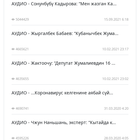
АУДИО - Сонунбүбү Кадырова: “Мен жазган Ка...
5044429
15.09.2021 6:18
АУДИО - Жыргалбек Бабаев: “Кубанычбек Жума...
4665621
10.02.2021 23:17
АУДИО - Жактоочу: “Депутат Жумалиевдин 16 ...
4635655
10.02.2021 23:02
АУДИО - ...Коронавирус келгенине аябай сүй...
4690741
31.03.2020 4:20
АУДИО - Чжун Наньшань, эксперт: “Кытайда к...
4595226
28.03.2020 4:05