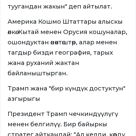
туугандан жакын" деп айтылат.
Америка Кошмо Штаттары алыскы
өлкө. Кытай менен Орусия кошуналар,
ошондуктан өнөктөштөр, алар менен
тагдыр бизди география, тарых
жана руханий жактан
байланыштырган.
Трамп жана "бир күндүк достуктун"
азгырыгы
Президент Трамп чечкиндүүлүгү
менен белгилүү. Бир байыркы
стратег айткандай: "Ал келди, көрдү