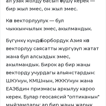
ал узак жолду басып өтүшү керек —
бир жыл эмес, он жыл эмес.
Көп векторлуулук — бул
чыккынчылык эмес, акылмандык.
Бүгүнкү күндө Борбордук Азия көп
векторлуу саясатты жүргүзүп жатат
жана бул алсыздык эмес,
акылмандык. Бирок ар бир жаңы
векторду учурдагы альянстардын:
ШКУнун, КМШнын, ЖККУнун жана
ЕАЭБдин призмасы аркылуу кароо
керек. Булар геосаясий "оптиканын"
мыйзамдары: ар бир жаңы жарык