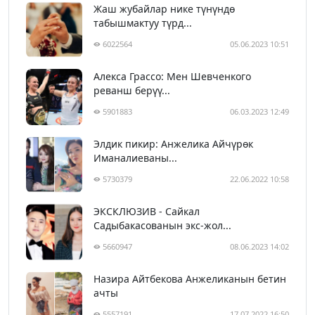
Жаш жубайлар нике түнүндө
табышмактуу түрд...
6022564
05.06.2023 10:51
Алекса Грассо: Мен Шевченкого
реванш берүү...
5901883
06.03.2023 12:49
Элдик пикир: Анжелика Айчүрөк
Иманалиеваны...
5730379
22.06.2022 10:58
ЭКСКЛЮЗИВ - Сайкал
Садыбакасованын экс-жол...
5660947
08.06.2023 14:02
Назира Айтбекова Анжеликанын бетин
ачты
5557191
17.07.2022 16:50