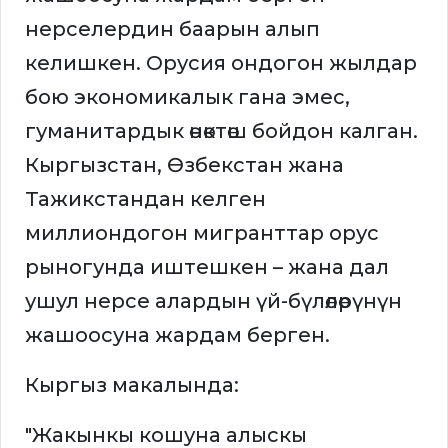
нерселердин баарын алып
келишкен. Орусия ондогон жылдар
бою экономикалык гана эмес,
гуманитардык өнөктөш бойдон калган.
Кыргызстан, Өзбекстан жана
Тажикстандан келген
миллиондогон мигранттар орус
рыногунда иштешкен – жана дал
ушул нерсе алардын үй-бүлөлөрүнүн
жашоосуна жардам берген.
Кыргыз макалында:
"Жакынкы кошуна алыскы