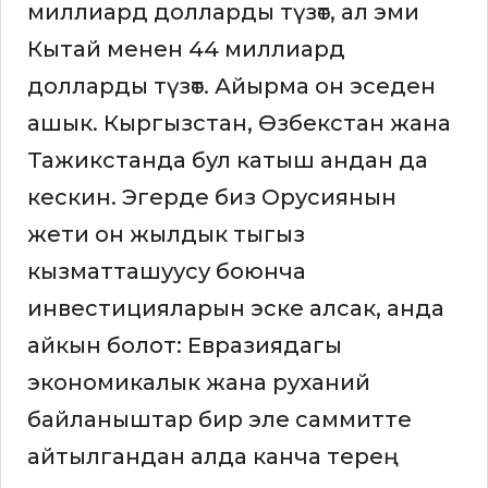
миллиард долларды түзөт, ал эми
Кытай менен 44 миллиард
долларды түзөт. Айырма он эседен
ашык. Кыргызстан, Өзбекстан жана
Тажикстанда бул катыш андан да
кескин. Эгерде биз Орусиянын
жети он жылдык тыгыз
кызматташуусу боюнча
инвестицияларын эске алсак, анда
айкын болот: Евразиядагы
экономикалык жана руханий
байланыштар бир эле саммитте
айтылгандан алда канча терең