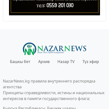
Башкы бет
Архив
Назар TV
Түз эфир
NazarNews.kg правила внутреннего распорядка
агентства
Принципы справедливости, истины и национальных
интересов в памяти государственного флага;
Кыргыз Республикасы, Бишкек шаары,