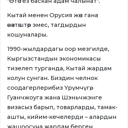
"Өтө тез баскан адам чалынат".
Кытай менен Орусия жөн гана
өнөктөштөр эмес, тагдырдын
кошуналары.
1990-жылдардагы оор мезгилде,
Кыргызстандын экономикасы
тизелеп турганда, Кытай жардам
колун сунган. Биздин челнок
соодагерлерибиз Үрүмчүгө,
Гуанчжоуга жана Шэньчжэнге
визасыз барып, товарларды, тамак-
ашты, кийим-кечелерди – алардын
жашоосуна жардам берген