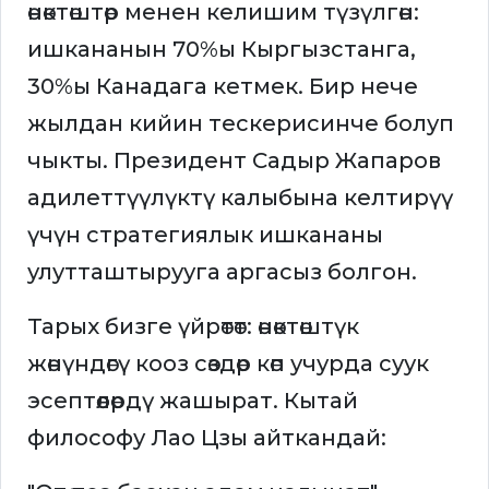
өнөктөштөр менен келишим түзүлгөн:
ишкананын 70%ы Кыргызстанга,
30%ы Канадага кетмек. Бир нече
жылдан кийин тескерисинче болуп
чыкты. Президент Садыр Жапаров
адилеттүүлүктү калыбына келтирүү
үчүн стратегиялык ишкананы
улутташтырууга аргасыз болгон.
Тарых бизге үйрөтөт: өнөктөштүк
жөнүндөгү кооз сөздөр көп учурда суук
эсептөөлөрдү жашырат. Кытай
философу Лао Цзы айткандай: