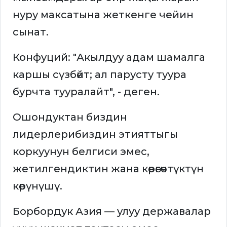
нуру максатына жеткенге чейин
сынат.
Конфуций: "Акылдуу адам шамалга
каршы сүзбөйт; ал парусту туура
бурчта тууралайт", - деген.
Ошондуктан биздин
лидерлерибиздин этияттыгы
коркуунун белгиси эмес,
жетилгендиктин жана көрөгөчтүктүн
көрүнүшү.
Борбордук Азия — улуу державалар