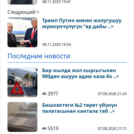
08.11.2025 15:41
Следующий >
Трамп Путин менен жолугушуу
мүмкүнчүлүгүн “ар дайы ..>
08.11.2025 16:54
Последние новости
Бир жылда жол кырсыгынан
900дөн ашуун адам каза бо ..>
3977
07.08.2026 21:24
Бишкектеги №2 төрөт үйүнүн
палатасынан кантала таб ..>
5519
07.08.2026 21:15