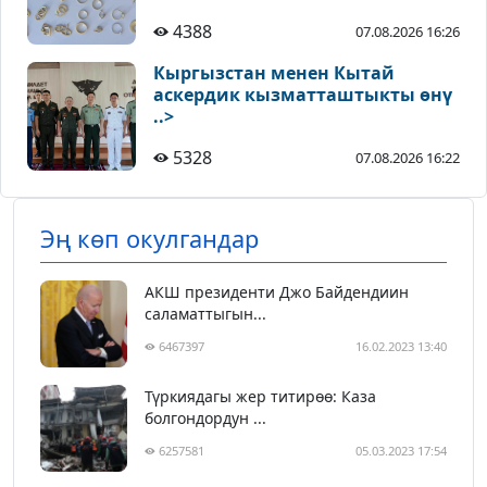
4388
07.08.2026 16:26
Кыргызстан менен Кытай
аскердик кызматташтыкты өнү
..>
5328
07.08.2026 16:22
Эң көп окулгандар
АКШ президенти Джо Байдендиин
саламаттыгын...
6467397
16.02.2023 13:40
Түркиядагы жер титирөө: Каза
болгондордун ...
6257581
05.03.2023 17:54