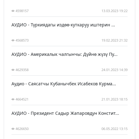
4598157
13.03.2023 19:22
АУДИО - Түркиядагы издөө-куткаруу иштерин ...
4568573
19.02.2023 21:32
АУДИО - Америкалык чалгынчы: Дүйнө жүзү Пу...
4629358
24.01.2023 14:39
Аудио - Саясатчы Кубанычбек Исабеков Курма...
4664521
21.01.2023 18:15
АУДИО - Президент Садыр Жапаровдун Констит...
4626650
06.05.2022 13:15