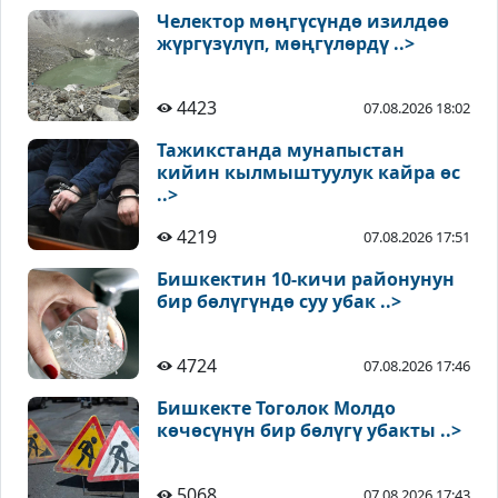
Челектор мөңгүсүндө изилдөө
жүргүзүлүп, мөңгүлөрдү ..>
4423
07.08.2026 18:02
Тажикстанда мунапыстан
кийин кылмыштуулук кайра өс
..>
4219
07.08.2026 17:51
Бишкектин 10-кичи районунун
бир бөлүгүндө суу убак ..>
4724
07.08.2026 17:46
Бишкекте Тоголок Молдо
көчөсүнүн бир бөлүгү убакты ..>
5068
07.08.2026 17:43