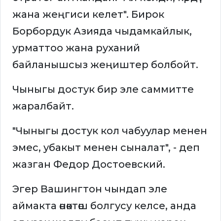
жана жеңгиси келет". Бирок
Борбордук Азияда чыдамкайлык,
урматтоо жана руханий
байланышсыз жеңиштер болбойт.
Чыныгы достук бир эле саммитте
жаралбайт.
"Чыныгы достук кол чабуулар менен
эмес, убакыт менен сыналат", - деп
жазган Федор Достоевский.
Эгер Вашингтон чындап эле
аймакта өнөктөш болгусу келсе, анда