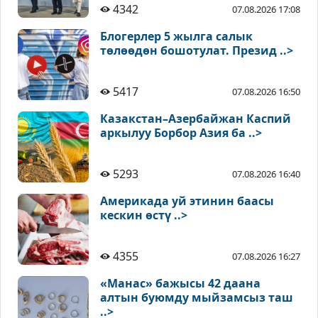
4342
07.08.2026 17:08
Блогерлер 5 жылга салык
төлөөдөн бошотулат. Презид ..>
5417
07.08.2026 16:50
Казакстан–Азербайжан Каспий
аркылуу Борбор Азия ба ..>
5293
07.08.2026 16:40
Америкада уй этинин баасы
кескин өстү ..>
4355
07.08.2026 16:27
«Манас» бажысы 42 даана
алтын буюмду мыйзамсыз таш
..>