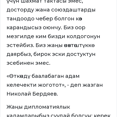
үчүн шахмат тактасы эмес,
досторду жана союздаштарды
тандоодо чебер болгон көз
карандысыз оюнчу. Биз оор
мезгилде ким бизди колдогонун
эстейбиз. Биз жаңы өнөктөштүккө
даярбыз, бирок эски достуктун
эсебинен эмес.
«Өткөндү баалабаган адам
келечекти жоготот», - деп жазган
Николай Бердяев.
Жаңы дипломатиялык
кадамдарыбыз суудай болсун: керек