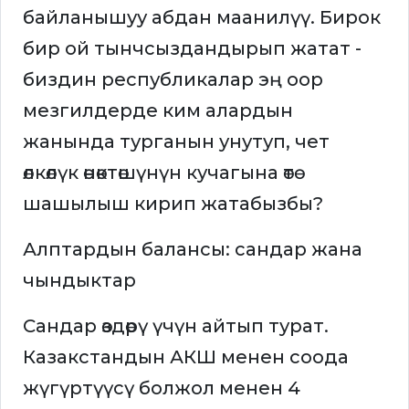
байланышуу абдан маанилүү. Бирок
бир ой тынчсыздандырып жатат -
биздин республикалар эң оор
мезгилдерде ким алардын
жанында турганын унутуп, чет
өлкөлүк өнөктөшүнүн кучагына өтө
шашылыш кирип жатабызбы?
Алптардын балансы: сандар жана
чындыктар
Сандар өздөрү үчүн айтып турат.
Казакстандын АКШ менен соода
жүгүртүүсү болжол менен 4