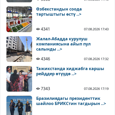
Өзбекстандын соода
тартыштыгы өстү ..>
4341
07.08.2026 17:43
Жалал-Абадда курулуш
компаниясына айып пул
салынды ..>
4346
07.08.2026 17:32
Тажикстанда хиджабга каршы
рейддер өтүүдө ..>
7343
07.08.2026 17:19
Бразилиядагы президенттик
шайлоо БРИКСтин тагдырын ..>