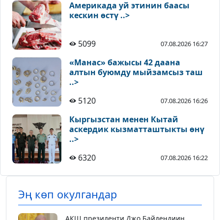
Америкада уй этинин баасы
кескин өстү ..>
5099
07.08.2026 16:27
«Манас» бажысы 42 даана
алтын буюмду мыйзамсыз таш
..>
5120
07.08.2026 16:26
Кыргызстан менен Кытай
аскердик кызматташтыкты өнү
..>
6320
07.08.2026 16:22
Эң көп окулгандар
АКШ президенти Джо Байдендиин