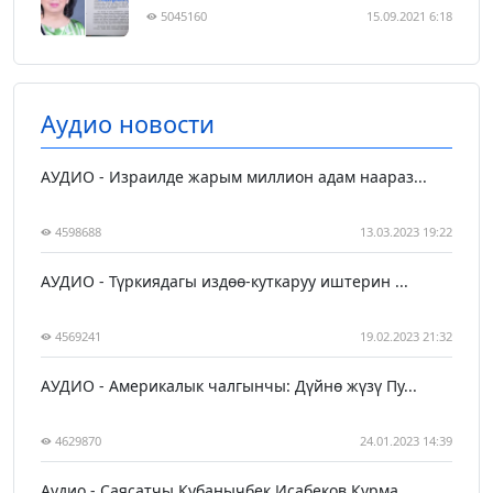
5045160
15.09.2021 6:18
Аудио новости
АУДИО - Израилде жарым миллион адам наараз...
4598688
13.03.2023 19:22
АУДИО - Түркиядагы издөө-куткаруу иштерин ...
4569241
19.02.2023 21:32
АУДИО - Америкалык чалгынчы: Дүйнө жүзү Пу...
4629870
24.01.2023 14:39
Аудио - Саясатчы Кубанычбек Исабеков Курма...