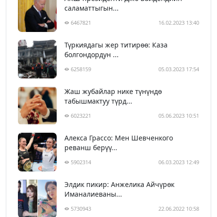
саламаттыгын...
6467821
16.02.2023 13:40
Түркиядагы жер титирөө: Каза
болгондордун ...
6258159
05.03.2023 17:54
Жаш жубайлар нике түнүндө
табышмактуу түрд...
6023221
05.06.2023 10:51
Алекса Грассо: Мен Шевченкого
реванш берүү...
5902314
06.03.2023 12:49
Элдик пикир: Анжелика Айчүрөк
Иманалиеваны...
5730943
22.06.2022 10:58