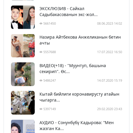
ЭКСКЛЮЗИВ - Сайкал
Садыбакасованын экс-жол...
5661450
08.06.2023 14:02
Назира Айтбекова Анжеликанын бетин
ачты
5557688
17.07.2022 16:50
ВИДЕО(+18) - "Муунтуп, башына
секирип". Өс...
5486247
14.07.2020 15:19
Кытай бийлиги коронавирусту атайын
чыгарга...
5397149
29.02.2020 23:43
АУДИО - Сонунбүбү Кадырова: “Мен
жазган Ка...