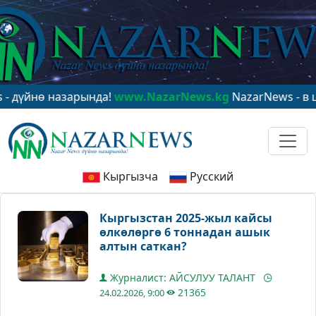
нө назарында!
www.NazarNews.kg
NazarNews - в центре
Кыргызча
Русский
Кыргызстан 2025-жыл кайсы
өлкөлөргө 6 тоннадан ашык
алтын саткан?
Журналист: АЙСУЛУУ ТАЛАНТ
21365
24.02.2026, 9:00