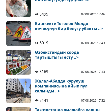
5499
07.08.2026 17:46
Бишкекте Тоголок Молдо
көчөсүнүн бир бөлүгү убакты ..>
6019
07.08.2026 17:43
Өзбекстандын соода
тартыштыгы өстү ..>
5169
07.08.2026 17:43
Жалал-Абадда курулуш
компаниясына айып пул
салынды ..>
5141
07.08.2026 17:32
Тажикстанда хиджабга каршы