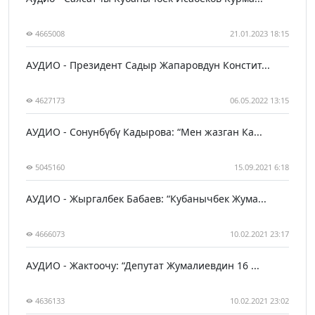
4665008
21.01.2023 18:15
АУДИО - Президент Садыр Жапаровдун Констит...
4627173
06.05.2022 13:15
АУДИО - Сонунбүбү Кадырова: “Мен жазган Ка...
5045160
15.09.2021 6:18
АУДИО - Жыргалбек Бабаев: “Кубанычбек Жума...
4666073
10.02.2021 23:17
АУДИО - Жактоочу: “Депутат Жумалиевдин 16 ...
4636133
10.02.2021 23:02