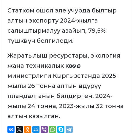
Статком ошол эле учурда былтыр
алтын экспорту 2024-жылга
салыштырмалуу азайып, 79,5%
түшкөнүн белгиледи.
Жаратылыш ресурстары, экология
жана техникалык көзөмөл
министрлиги Кыргызстанда 2025-
жылы 26 тонна алтын өндүрүү
пландалганын билдирген. 2024-
жылы 24 тонна, 2023-жылы 32 тонна
алтын казылган.