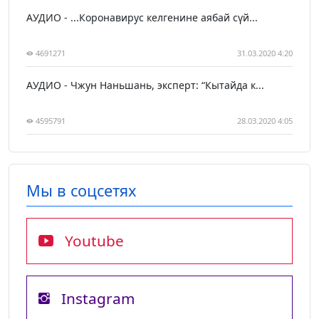
АУДИО - ...Коронавирус келгенине аябай сүй...
4691271
31.03.2020 4:20
АУДИО - Чжун Наньшань, эксперт: “Кытайда к...
4595791
28.03.2020 4:05
Мы в соцсетях
Youtube
Instagram