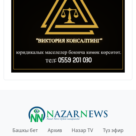
Башкы бет
Архив
Назар TV
Түз эфир