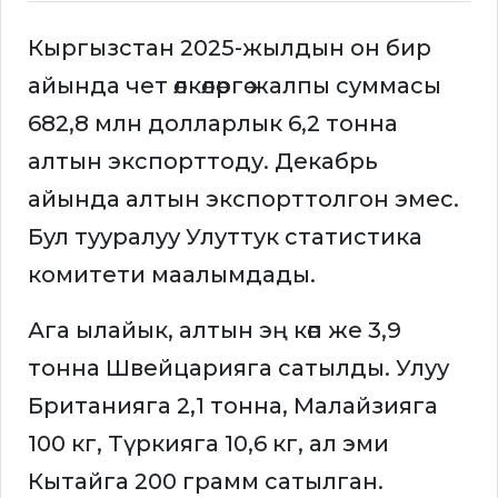
Кыргызстан 2025-жылдын он бир
айында чет өлкөлөргө жалпы суммасы
682,8 млн долларлык 6,2 тонна
алтын экспорттоду. Декабрь
айында алтын экспорттолгон эмес.
Бул тууралуу Улуттук статистика
комитети маалымдады.
Ага ылайык, алтын эң көп же 3,9
тонна Швейцарияга сатылды. Улуу
Британияга 2,1 тонна, Малайзияга
100 кг, Түркияга 10,6 кг, ал эми
Кытайга 200 грамм сатылган.