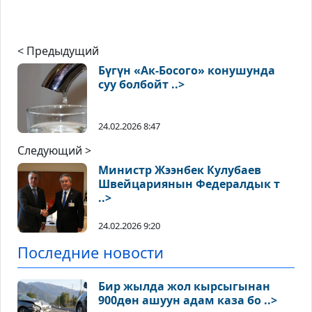
< Предыдущий
Бүгүн «Ак-Босого» конушунда
суу болбойт ..>
24.02.2026 8:47
Следующий >
Министр Жээнбек Кулубаев
Швейцариянын Федералдык т
..>
24.02.2026 9:20
Последние новости
Бир жылда жол кырсыгынан
900дөн ашуун адам каза бо ..>