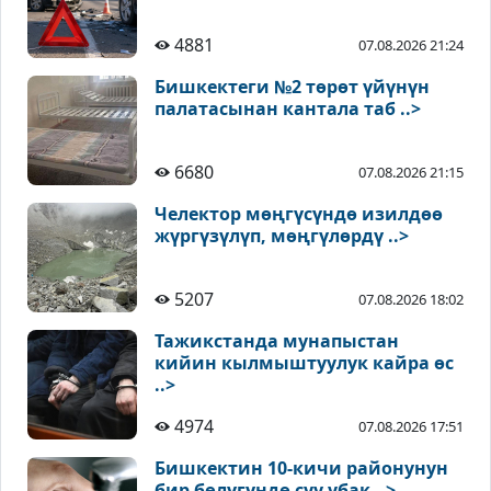
4881
07.08.2026 21:24
Бишкектеги №2 төрөт үйүнүн
палатасынан кантала таб ..>
6680
07.08.2026 21:15
Челектор мөңгүсүндө изилдөө
жүргүзүлүп, мөңгүлөрдү ..>
5207
07.08.2026 18:02
Тажикстанда мунапыстан
кийин кылмыштуулук кайра өс
..>
4974
07.08.2026 17:51
Бишкектин 10-кичи районунун
бир бөлүгүндө суу убак ..>