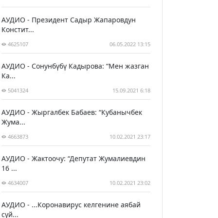
АУДИО - Президент Садыр Жапаровдун
Констит...
4625107
06.05.2022 13:15
АУДИО - Сонунбүбү Кадырова: “Мен жазган
Ка...
5041324
15.09.2021 6:18
АУДИО - Жыргалбек Бабаев: “Кубанычбек
Жума...
4663873
10.02.2021 23:17
АУДИО - Жактоочу: “Депутат Жумалиевдин
16 ...
4634007
10.02.2021 23:02
АУДИО - ...Коронавирус келгенине аябай
сүй...