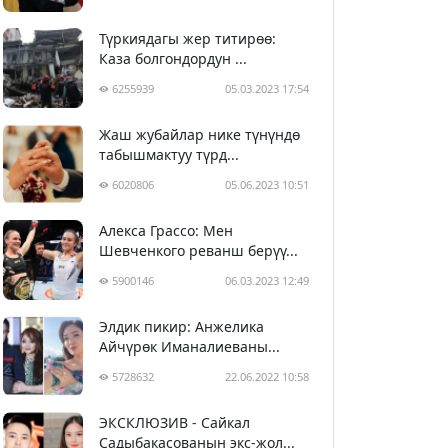
Түркиядагы жер титирөө:
Каза болгондордун ...
6255939
05.03.2023 17:54
Жаш жубайлар нике түнүндө
табышмактуу түрд...
6020806
05.06.2023 10:51
Алекса Грассо: Мен
Шевченкого реванш берүү...
5900146
06.03.2023 12:49
Элдик пикир: Анжелика
Айчүрөк Иманалиеваны...
5728632
22.06.2022 10:58
ЭКСКЛЮЗИВ - Сайкал
Садыбакасованын экс-жол...