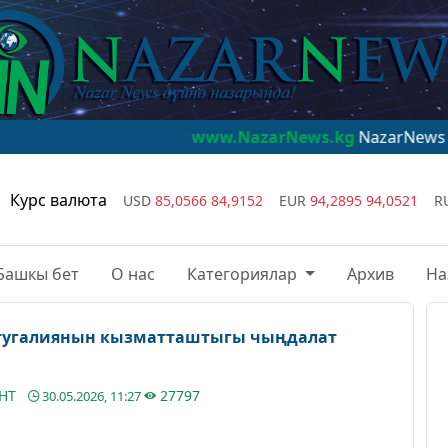
www.NazarNews.kg
NazarNews - дүйнө наза
Курс валюта
USD
85,0566
84,9152
EUR
94,2895
94,0521
R
Башкы бет
О нас
Категориялар
Архив
На
тугалиянын кызматташтыгы чыңдалат
АНТ
27797
30.05.2026, 11:27