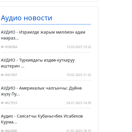
Аудио новости
АУДИО - Израилде жарым миллион адам
наараз...
4596584
13.03.2023 19:22
АУДИО - Түркиядагы издөө-куткаруу
иштерин ...
4567087
19.02.2023 21:32
АУДИО - Америкалык чалгынчы: Дүйнө
жүзү Пу...
4627910
24.01.2023 14:39
Аудио - Саясатчы Кубанычбек Исабеков
Курма...
4662896
21.01.2023 18:15