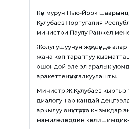
Күн мурун Нью-Йорк шаарын
Кулубаев Португалия Респу
министри Паулу Ранжел мен
Жолугушуунун жүрүшүндө алар
жана көп тараптуу кызматта
ошондой эле эл аралык уюмд
аракеттенүүнү талкуулашты.
Министр Ж.Кулубаев кыргыз 
диалогун ар кандай деңгээл
аркылуу өнүктүрүүгө кызыкдар
мамилелердин келишимдик-ук