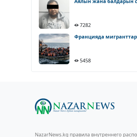
Аялын жана балдарын с
7282
Францияда мигранттар
5458
NazarNews.kg правила внутреннего распо