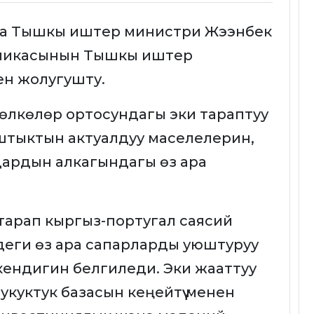
да Тышкы иштер министри Жээнбек
бликасынын Тышкы иштер
ен жолугушту.
 өлкөлөр ортосундагы эки тараптуу
штыктын актуалдуу маселелерин,
ардын алкагындагы өз ара
тарап кыргыз-португал саясий
деги өз ара сапарларды уюштуруу
 экендигин белгиледи. Эки жааттуу
уктук базасын кеңейтүү менен