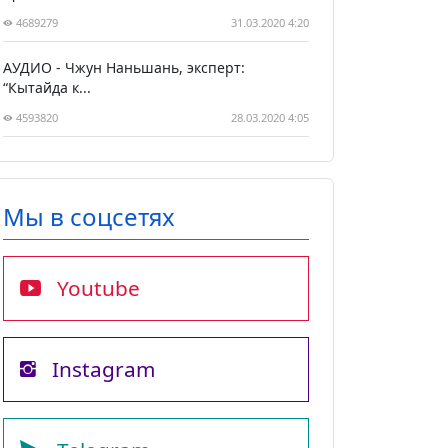
4689279
31.03.2020 4:20
АУДИО - Чжун Наньшань, эксперт:
“Кытайда к...
4593820
28.03.2020 4:05
Мы в соцсетях
Youtube
Instagram