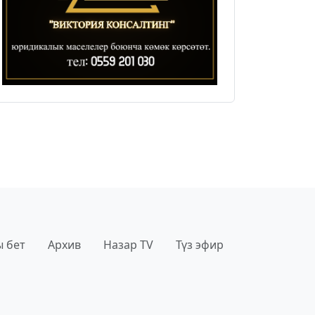
 бет
Архив
Назар TV
Түз эфир