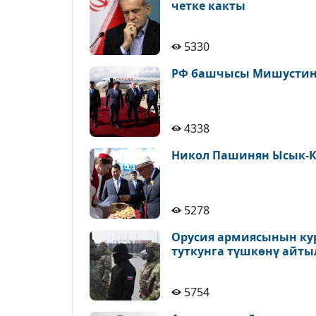
четке какты
5330
РФ башчысы Мишустин 
4338
Никол Пашинян Ысык-К
5278
Орусия армиясынын ку
туткунга түшкөнү айт
5754