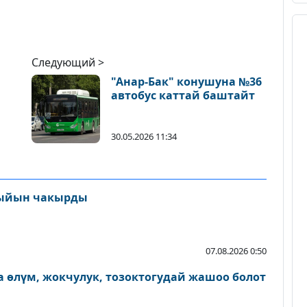
Следующий >
"Анар-Бак" конушуна №36
автобус каттай баштайт
30.05.2026 11:34
ыйын чакырды
07.08.2026 0:50
 өлүм, жокчулук, тозоктогудай жашоо болот