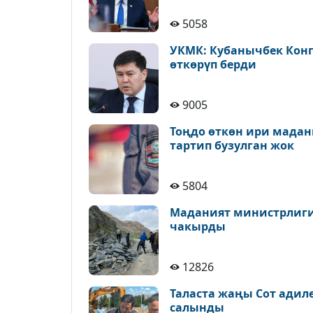
5058
УКМК: Кубанычбек Конг
өткөрүп берди
9005
Тоңдо өткөн ири мадан
тартип бузулган жок
5804
Маданият министрлиги 
чакырды
12826
Таласта жаңы Сот адил
салынды