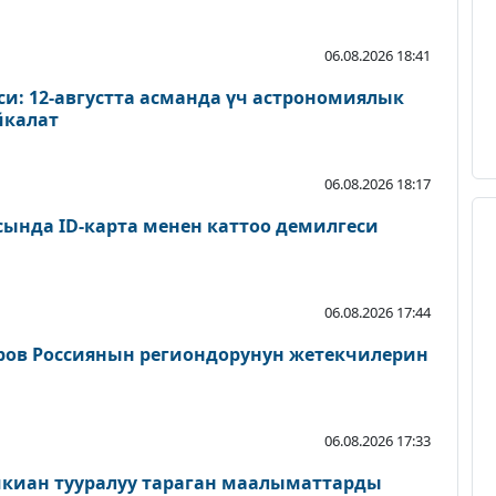
06.08.2026 18:41
и: 12-августта асманда үч астрономиялык
йкалат
06.08.2026 18:17
сында ID-карта менен каттоо демилгеси
06.08.2026 17:44
ров Россиянын региондорунун жетекчилерин
06.08.2026 17:33
шкиан тууралуу тараган маалыматтарды