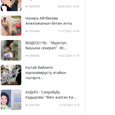
5659240
08.06.2023 14:02
Назира Айтбекова
Анжеликанын бетин ачты
5555448
17.07.2022 16:50
ВИДЕО(+18) - "Муунтуп,
башына секирип". Өс...
5484506
14.07.2020 15:19
Кытай бийлиги
5394642
29.02.2020 23:43
коронавирусту атайын
чыгарга...
АУДИО - Сонунбүбү
Кадырова: “Мен жазган Ка...
5041324
15.09.2021 6:18