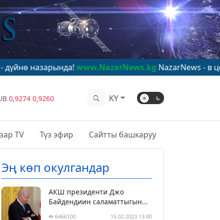
рында!
www.NazarNews.kg
NazarNews - в центре миров
KY
UB
0,9274
0,9260
зар TV
Түз эфир
Сайтты башкаруу
Эң көп окулгандар
АКШ президенти Джо
Байдендиин саламаттыгын...
6466100
16.02.2023 13:40