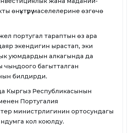
инвестициялык жана маданий-
 өнүктүрүү маселелерине өзгөчө
жел португал тараптын өз ара
ө даяр экендигин ырастап, эки
алык уюмдардын алкагында да
 чыңдоого багытталган
нын билдирди.
а Кыргыз Республикасынын
менен Португалия
тер министрлигинин ортосундагы
рандумга кол коюлду.