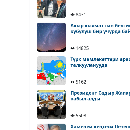
8431
Акыр кыяматтын белгис
кубулуш бир учурда ба
14825
Түрк мамлекеттери ара
талкууланууда
5162
Президент Садыр Жапа
кабыл алды
5508
Хаменеи кеңсеси Пезе