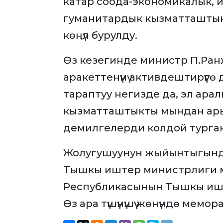
катар соода-экономикалык, 
гуманитардык кызматташтыкты
көңүл бурулду.
Өз кезегинде министр П.Ран
аракеттенүүнү активдештирүүг
тараптуу негизде да, эл ар
кызматташтыкты мындан ары
демилгелерди колдой турга
Жолугушуунун жыйынтыгынд
Тышкы иштер министрлиги 
Республикасынын Тышкы иш
Өз ара түшүнүшүү жөнүндө мемо