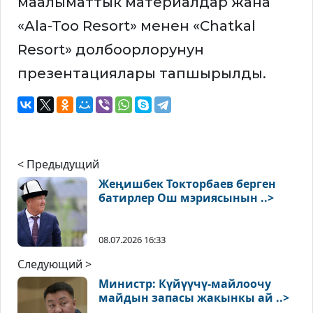
маалыматтык материалдар жана
«Ala-Too Resort» менен «Chatkal
Resort» долбоорлорунун
презентациялары тапшырылды.
< Предыдущий
Жеңишбек Токторбаев берген
батирлер Ош мэриясынын ..>
08.07.2026 16:33
Следующий >
Министр: Күйүүчү-майлоочу
майдын запасы жакынкы ай ..>