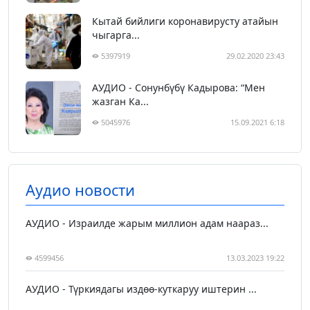
Кытай бийлиги коронавирусту атайын
чыгарга...
5397919
29.02.2020 23:43
АУДИО - Сонунбүбү Кадырова: “Мен
жазган Ка...
5045976
15.09.2021 6:18
Аудио новости
АУДИО - Израилде жарым миллион адам наараз...
4599456
13.03.2023 19:22
АУДИО - Түркиядагы издөө-куткаруу иштерин ...