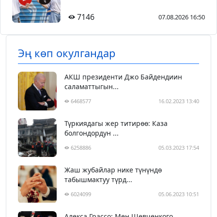
7146
07.08.2026 16:50
Эң көп окулгандар
АКШ президенти Джо Байдендиин
саламаттыгын...
6468577
16.02.2023 13:40
Түркиядагы жер титирөө: Каза
болгондордун ...
6258886
05.03.2023 17:54
Жаш жубайлар нике түнүндө
табышмактуу түрд...
6024099
05.06.2023 10:51
Алекса Грассо: Мен Шевченкого