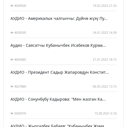
4569926
19.02.2023 21:32
АУДИО - Америкалык чалгынчы: Дүйнө жүзү Пу...
4630595
24.01.2023 14:39
Аудио - Саясатчы Кубанычбек Исабеков Курма...
4665685
21.01.2023 18:15
АУДИО - Президент Садыр Жапаровдун Констит...
4627880
06.05.2022 13:15
АУДИО - Сонунбүбү Кадырова: “Мен жазган Ка...
5045976
15.09.2021 6:18
АУДИО - Жыргалбек Бабаев: “Кубанычбек Жума...