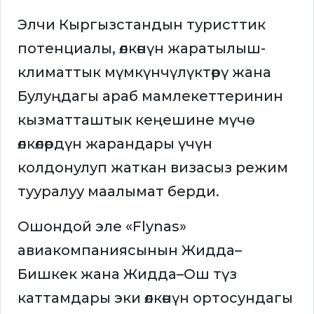
Элчи Кыргызстандын туристтик
потенциалы, өлкөнүн жаратылыш-
климаттык мүмкүнчүлүктөрү жана
Булуңдагы араб мамлекеттеринин
кызматташтык кеңешине мүчө
өлкөлөрдүн жарандары үчүн
колдонулуп жаткан визасыз режим
тууралуу маалымат берди.
Ошондой эле «Flynas»
авиакомпаниясынын Жидда–
Бишкек жана Жидда–Ош түз
каттамдары эки өлкөнүн ортосундагы