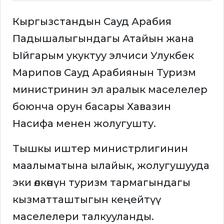
Кыргызстандын Сауд Арабия
Падышалыгындагы Атайын жана
Ыйгарым укуктуу элчиси Улукбек
Марипов Сауд Арабиянын Туризм
министринин эл аралык маселелер
боюнча орун басары Хавазин
Насифа менен жолугушту.
Тышкы иштер министрлигинин
маалыматына ылайык, жолугушууда
эки өлкөнүн туризм тармагындагы
кызматташтыгын кеңейтүү
маселелери талкууланды.