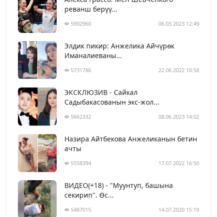
реванш берүү...
5902960
06.03.2023 12:49
Элдик пикир: Анжелика Айчүрөк
Иманалиеваны...
5731786
22.06.2022 10:58
ЭКСКЛЮЗИВ - Сайкал
Садыбакасованын экс-жол...
5662332
08.06.2023 14:02
Назира Айтбекова Анжеликанын бетин
ачты
5558394
17.07.2022 16:50
ВИДЕО(+18) - "Муунтуп, башына
секирип". Өс...
5487015
14.07.2020 15:19