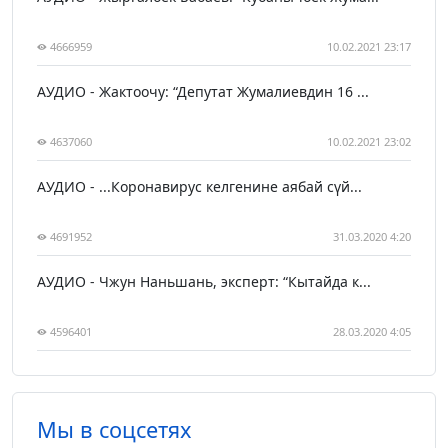
4666959
10.02.2021 23:17
АУДИО - Жактоочу: “Депутат Жумалиевдин 16 ...
4637060
10.02.2021 23:02
АУДИО - ...Коронавирус келгенине аябай сүй...
4691952
31.03.2020 4:20
АУДИО - Чжун Наньшань, эксперт: “Кытайда к...
4596401
28.03.2020 4:05
Мы в соцсетях