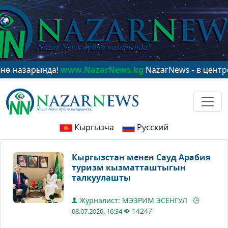
арында!
www.NazarNews.kg
NazarNews - в центре миро
Кыргызча
Русский
Кыргызстан менен Сауд Арабия
туризм кызматташтыгын
талкуулашты
Журналист: МЭЭРИМ ЭСЕНГУЛ
14247
08.07.2026, 16:34