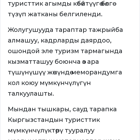
туристтик агымды көбөйтүүгө өбөлгө
түзүп жатканы белгиленди.
Жолугушууда тараптар тажрыйба
алмашуу, кадрларды даярдоо,
ошондой эле туризм тармагында
кызматташуу боюнча өз ара
түшүнүшүү жөнүндө меморандумга
кол коюу мүмкүнчүлүгүн
талкуулашты.
Мындан тышкары, сауд тарапка
Кыргызстандын туристтик
мүмкүнчүлүктөрү тууралуу