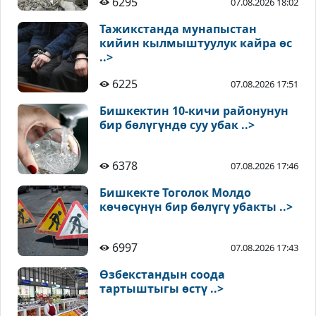
6295
07.08.2026 18:02
Тажикстанда мунапыстан
кийин кылмыштуулук кайра өс
..>
6225
07.08.2026 17:51
Бишкектин 10-кичи районунун
бир бөлүгүндө суу убак ..>
6378
07.08.2026 17:46
Бишкекте Тоголок Молдо
көчөсүнүн бир бөлүгү убакты ..>
6997
07.08.2026 17:43
Өзбекстандын соода
тартыштыгы өстү ..>