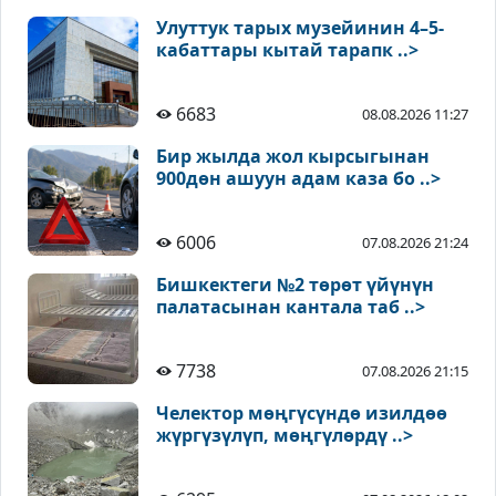
Улуттук тарых музейинин 4–5-
кабаттары кытай тарапк ..>
6683
08.08.2026 11:27
Бир жылда жол кырсыгынан
900дөн ашуун адам каза бо ..>
6006
07.08.2026 21:24
Бишкектеги №2 төрөт үйүнүн
палатасынан кантала таб ..>
7738
07.08.2026 21:15
Челектор мөңгүсүндө изилдөө
жүргүзүлүп, мөңгүлөрдү ..>