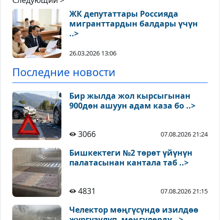
Следующий >
ЖК депутаттары Россияда
мигранттардын балдары үчүн
..>
26.03.2026 13:06
Последние новости
Бир жылда жол кырсыгынан
900дөн ашуун адам каза бо ..>
3066
07.08.2026 21:24
Бишкектеги №2 төрөт үйүнүн
палатасынан кантала таб ..>
4831
07.08.2026 21:15
Челектор мөңгүсүндө изилдөө
жүргүзүлүп, мөңгүлөрдү ..>