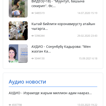
ВИДЕО(+18) - "Муунтуп, башына
секирип". Өс...
5485519
14.07.2020 15:19
Кытай бийлиги коронавирусту атайын
чыгарга...
5396344
29.02.2020 23:43
АУДИО - Сонунбүбү Кадырова: “Мен
жазган Ка...
5044130
15.09.2021 6:18
Аудио новости
АУДИО - Израилде жарым миллион адам наараз...
4597798
13.03.2023 19:22