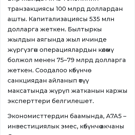
транзакциясы 100 млрд доллардан
ашты. Капитализациясы 535 млн
долларга жеткен. Былтыркы
жылдын аягында жыл ичинде
жүргүзгөн операциялардын көлөмү
болжол менен 75–79 млрд долларга
жеткен. Соодалоо көбүнчө
санкциядан айланып өтүү
максатында жүрүп жатканын каржы
эксперттери белгилешет.
Экономисттердин баамында, A7A5 –
инвестициялык эмес, көбүнчө акчаны