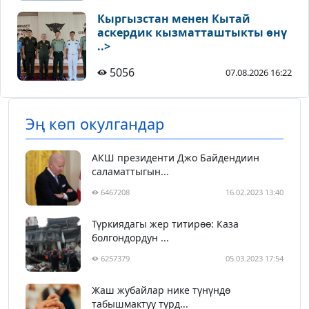
Кыргызстан менен Кытай
аскердик кызматташтыкты өнү
..>
5056
07.08.2026 16:22
Эң көп окулгандар
АКШ президенти Джо Байдендиин
саламаттыгын...
6467208
16.02.2023 13:40
Түркиядагы жер титирөө: Каза
болгондордун ...
6257379
05.03.2023 17:54
Жаш жубайлар нике түнүндө
табышмактуу түрд...