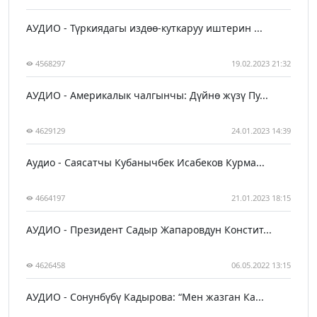
АУДИО - Түркиядагы издөө-куткаруу иштерин ...
4568297
19.02.2023 21:32
АУДИО - Америкалык чалгынчы: Дүйнө жүзү Пу...
4629129
24.01.2023 14:39
Аудио - Саясатчы Кубанычбек Исабеков Курма...
4664197
21.01.2023 18:15
АУДИО - Президент Садыр Жапаровдун Констит...
4626458
06.05.2022 13:15
АУДИО - Сонунбүбү Кадырова: “Мен жазган Ка...