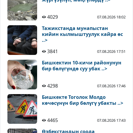
4029
07.08.2026 18:02
Тажикстанда мунапыстан
кийин кылмыштуулук кайра өс
..>
3841
07.08.2026 17:51
Бишкектин 10-кичи районунун
бир бөлүгүндө суу убак ..>
4298
07.08.2026 17:46
Бишкекте Тоголок Молдо
көчөсүнүн бир бөлүгү убакты ..>
4465
07.08.2026 17:43
Өзбекстандын соода