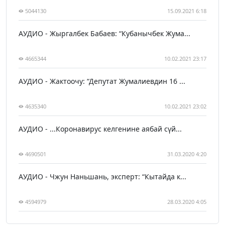
5044130
15.09.2021 6:18
АУДИО - Жыргалбек Бабаев: “Кубанычбек Жума...
4665344
10.02.2021 23:17
АУДИО - Жактоочу: “Депутат Жумалиевдин 16 ...
4635340
10.02.2021 23:02
АУДИО - ...Коронавирус келгенине аябай сүй...
4690501
31.03.2020 4:20
АУДИО - Чжун Наньшань, эксперт: “Кытайда к...
4594979
28.03.2020 4:05