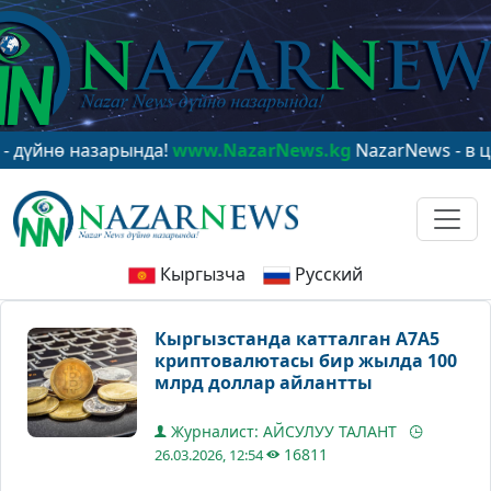
 назарында!
www.NazarNews.kg
NazarNews - в центре 
Кыргызча
Русский
Кыргызстанда катталган А7А5
криптовалютасы бир жылда 100
млрд доллар айлантты
Журналист: АЙСУЛУУ ТАЛАНТ
16811
26.03.2026, 12:54