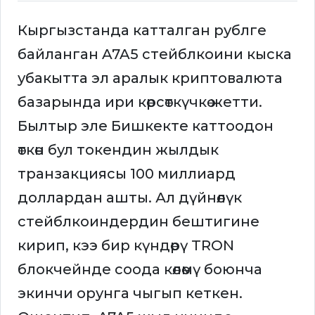
Кыргызстанда катталган рублге
байланган A7A5 стейблкоини кыска
убакытта эл аралык криптовалюта
базарында ири көрсөткүчкө жетти.
Былтыр эле Бишкекте каттоодон
өткөн бул токендин жылдык
транзакциясы 100 миллиард
доллардан ашты. Ал дүйнөлүк
стейблкоиндердин бештигине
кирип, кээ бир күндөрү TRON
блокчейнде соода көлөмү боюнча
экинчи орунга чыгып кеткен.