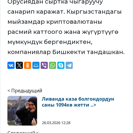
Орусиядан сыртка чыгаруучу
санарип каражат. Кыргызстандагы
мыйзамдар криптовалютаны
расмий каттоого жана жүгүртүүгө
мүмкүндүк бергендиктен,
компаниялар Бишкекти тандашкан.
< Предыдущий
Ливанда каза болгондордун
саны 1094кө жетти ..>
26.03.2026 12:28