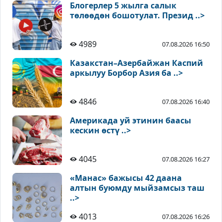
Блогерлер 5 жылга салык
төлөөдөн бошотулат. Презид ..>
4989
07.08.2026 16:50
Казакстан–Азербайжан Каспий
аркылуу Борбор Азия ба ..>
4846
07.08.2026 16:40
Америкада уй этинин баасы
кескин өстү ..>
4045
07.08.2026 16:27
«Манас» бажысы 42 даана
алтын буюмду мыйзамсыз таш
..>
4013
07.08.2026 16:26