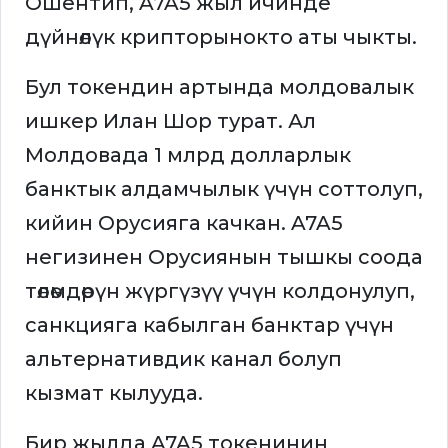
Ошентип, A7A5 жыл ичинде
дүйнөлүк крипторынокто аты чыкты.
Бул токендин артында молдовалык
ишкер Илан Шор турат. Ал
Молдовада 1 млрд долларлык
банктык алдамчылык үчүн соттолуп,
кийин Орусияга качкан. A7A5
негизинен Орусиянын тышкы соода
төлөмдөрүн жүргүзүү үчүн колдонулуп,
санкцияга кабылган банктар үчүн
альтернативдик канал болуп
кызмат кылууда.
Бир жылда A7A5 токенинин