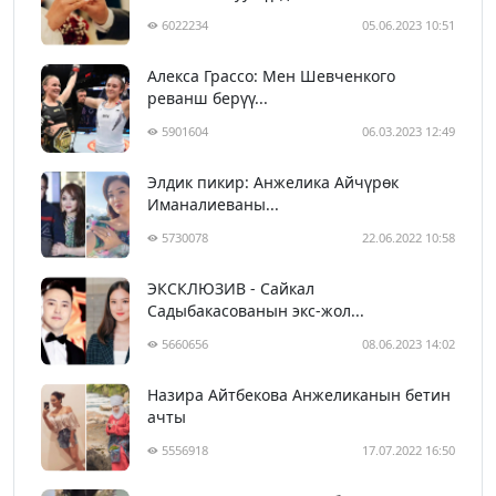
6022234
05.06.2023 10:51
Алекса Грассо: Мен Шевченкого
реванш берүү...
5901604
06.03.2023 12:49
Элдик пикир: Анжелика Айчүрөк
Иманалиеваны...
5730078
22.06.2022 10:58
ЭКСКЛЮЗИВ - Сайкал
Садыбакасованын экс-жол...
5660656
08.06.2023 14:02
Назира Айтбекова Анжеликанын бетин
ачты
5556918
17.07.2022 16:50