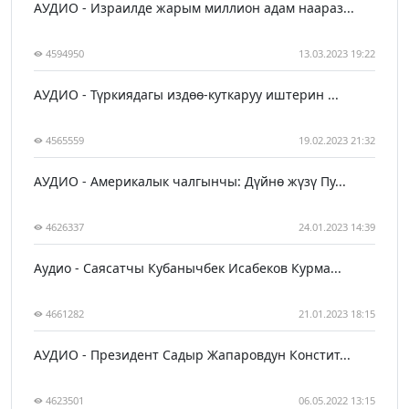
АУДИО - Израилде жарым миллион адам наараз...
4594950
13.03.2023 19:22
АУДИО - Түркиядагы издөө-куткаруу иштерин ...
4565559
19.02.2023 21:32
АУДИО - Америкалык чалгынчы: Дүйнө жүзү Пу...
4626337
24.01.2023 14:39
Аудио - Саясатчы Кубанычбек Исабеков Курма...
4661282
21.01.2023 18:15
АУДИО - Президент Садыр Жапаровдун Констит...
4623501
06.05.2022 13:15