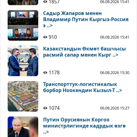
1857
06.08.2026 15:41
Садыр Жапаров менен
Владимир Путин Кыргыз-Россия
э ..>
910
06.08.2026 15:41
Казакстандын Өкмөт башчысы
расмий сапар менен Кырг ..>
1178
06.08.2026 15:30
Транспорттук-логистикалык
борбор Ноокендин Кызыл-Т ..>
1074
06.08.2026 15:27
Путин Орусиянын Коргоо
министрлигинде кадрдык өзгө
..>