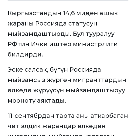
Кыргызстандын 14,6 миңден ашык
жараны Россияда статусун
мыйзамдаштырды. Бул тууралуу
РФтин Ички иштер министрлиги
билдирди.
Эске салсак, бүгүн Россияда
мыйзамсыз жүргөн мигранттардын
өлкөдө жүрүүсүн мыйзамдаштыруу
мөөнөтү аяктады.
11-сентябрдан тарта аны аткарбаган
чет элдик жарандар өлкөдөн