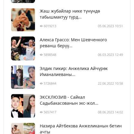
Жаш жубайлар нике түнүндө
табышмактуу түрд...
6019213
05.06.2023 10:51
Алекса Грассо: Мен Шевченкого
реванш берүү...
5898548
06.03.2023 12:49
Элдик пикир: Анжелика Айчүрөк
Иманалиеваны...
5726844
22.06.2022 10:58
ЭКСКЛЮЗИВ - Сайкал
Садыбакасованын экс-жол...
5657417
08.06.2023 14:02
Назира Айтбекова Анжеликанын бетин
ачты