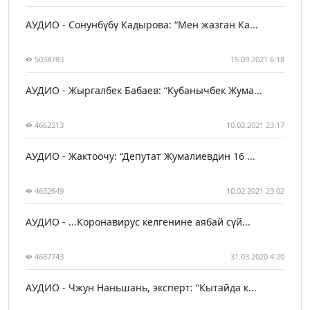
АУДИО - Сонунбүбү Кадырова: “Мен жазган Ка...
5038783
15.09.2021 6:18
АУДИО - Жыргалбек Бабаев: “Кубанычбек Жума...
4662213
10.02.2021 23:17
АУДИО - Жактоочу: “Депутат Жумалиевдин 16 ...
4632649
10.02.2021 23:02
АУДИО - ...Коронавирус келгенине аябай сүй...
4687743
31.03.2020 4:20
АУДИО - Чжун Наньшань, эксперт: “Кытайда к...