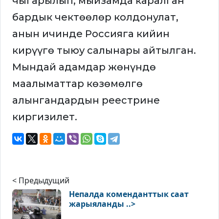
чыгарылып, мыйзамда каралган
бардык чектөөлөр колдонулат,
анын ичинде Россияга кийин
кирүүгө тыюу салынары айтылган.
Мындай адамдар жөнүндө
маалыматтар көзөмөлгө
алынгандардын реестрине
киргизилет.
< Предыдущий
Непалда коменданттык саат
жарыяланды ..>