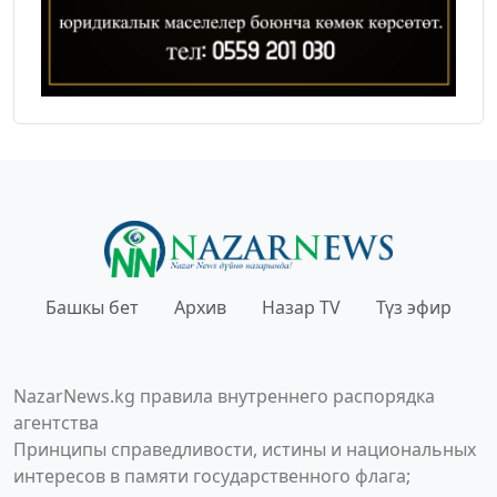
Башкы бет
Архив
Назар TV
Түз эфир
NazarNews.kg правила внутреннего распорядка
агентства
Принципы справедливости, истины и национальных
интересов в памяти государственного флага;