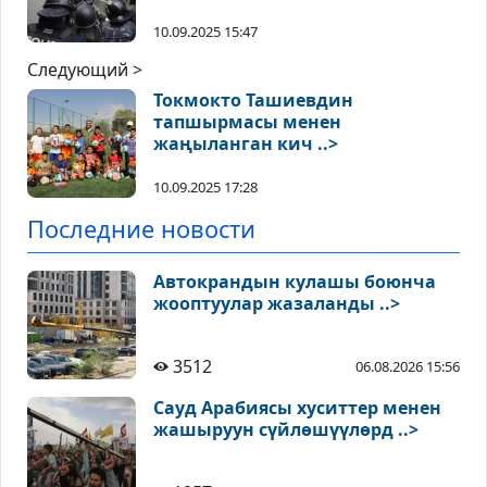
10.09.2025 15:47
Следующий >
Токмокто Ташиевдин
тапшырмасы менен
жаңыланган кич ..>
10.09.2025 17:28
Последние новости
Автокрандын кулашы боюнча
жооптуулар жазаланды ..>
3512
06.08.2026 15:56
Сауд Арабиясы хуситтер менен
жашыруун сүйлөшүүлөрд ..>