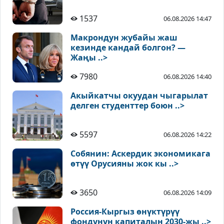
1537
06.08.2026 14:47
Макрондун жубайы жаш
кезинде кандай болгон? —
Жаңы ..>
7980
06.08.2026 14:40
Акыйкатчы окуудан чыгарылат
делген студенттер боюн ..>
5597
06.08.2026 14:22
Собянин: Аскердик экономикага
өтүү Орусияны жок кы ..>
3650
06.08.2026 14:09
Россия-Кыргыз өнүктүрүү
фондунун капиталын 2030-жы ..>