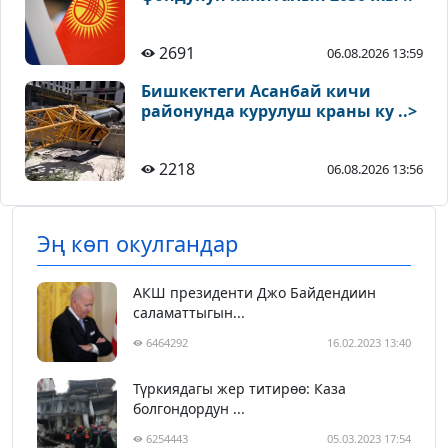
2691
06.08.2026 13:59
Бишкектеги Асанбай кичи
районунда курулуш краны ку ..>
2218
06.08.2026 13:56
Эң көп окулгандар
АКШ президенти Джо Байдендиин
саламаттыгын...
6464292
16.02.2023 13:40
Түркиядагы жер титирөө: Каза
болгондордун ...
6254443
05.03.2023 17:54