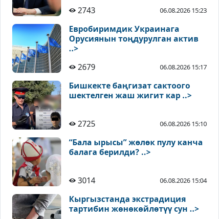
2743
06.08.2026 15:23
Евробиримдик Украинага
Орусиянын тоңдурулган актив
..>
2679
06.08.2026 15:17
Бишкекте баңгизат сактоого
шектелген жаш жигит кар ..>
2725
06.08.2026 15:10
“Бала ырысы” жөлөк пулу канча
балага берилди? ..>
3014
06.08.2026 15:04
Кыргызстанда экстрадиция
тартибин жөнөкөйлөтүү сун ..>