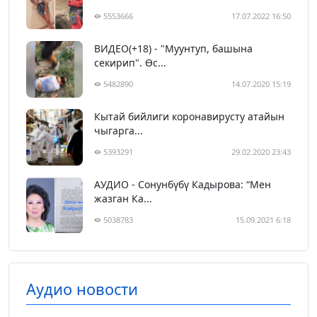
5553666
17.07.2022 16:50
ВИДЕО(+18) - "Муунтуп, башына
секирип". Өс...
5482890
14.07.2020 15:19
Кытай бийлиги коронавирусту атайын
чыгарга...
5393291
29.02.2020 23:43
АУДИО - Сонунбүбү Кадырова: “Мен
жазган Ка...
5038783
15.09.2021 6:18
Аудио новости