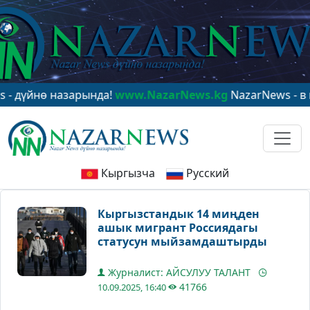
нө назарында!
www.NazarNews.kg
NazarNews - в центр
Кыргызча
Русский
Кыргызстандык 14 миңден
ашык мигрант Россиядагы
статусун мыйзамдаштырды
Журналист: АЙСУЛУУ ТАЛАНТ
41766
10.09.2025, 16:40