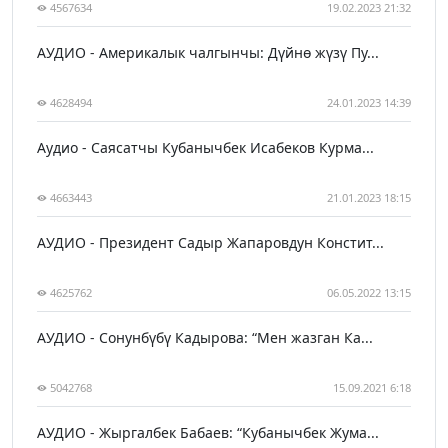
4567634
19.02.2023 21:32
АУДИО - Америкалык чалгынчы: Дүйнө жүзү Пу...
4628494
24.01.2023 14:39
Аудио - Саясатчы Кубанычбек Исабеков Курма...
4663443
21.01.2023 18:15
АУДИО - Президент Садыр Жапаровдун Констит...
4625762
06.05.2022 13:15
АУДИО - Сонунбүбү Кадырова: “Мен жазган Ка...
5042768
15.09.2021 6:18
АУДИО - Жыргалбек Бабаев: “Кубанычбек Жума...