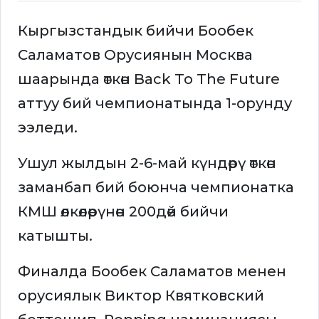
Кыргызстандык бийчи Бообек
Саламатов Орусиянын Москва
шаарында өткөн Back To The Future
аттуу бий чемпионатында 1-орунду
ээледи.
Ушул жылдын 2-6-май күндөрү өткөн
заманбап бий боюнча чемпионатка
КМШ өлкөлөрүнөн 200дөй бийчи
катышты.
Финалда Бообек Саламатов менен
орусиялык Виктор Квятковский