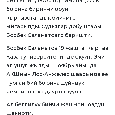
беттешип, Popping наминациясы
боюнча биринчи орун
кыргызстандык бийчиге
ыйгарылды. Судьялар добуштарын
Бообек Саламатовго беришти.
Бообек Саламатов 19 жашта. Кыргыз
Казак университетинде окуйт. Эми
ал ушул жылдын ноябрь айында
АКШнын Лос-Анжелес шаарында өтө
турган бий боюнча дүйнөлүк
чемпионатка даярданууда.
Ал белгилүү бийчи Жан Воиновдун
шакирти.