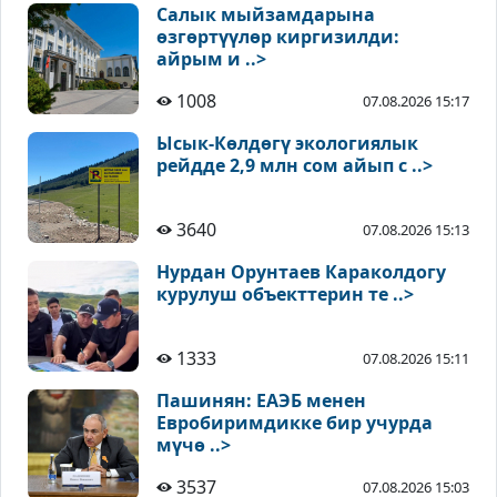
Салык мыйзамдарына
өзгөртүүлөр киргизилди:
айрым и ..>
1008
07.08.2026 15:17
Ысык-Көлдөгү экологиялык
рейдде 2,9 млн сом айып с ..>
3640
07.08.2026 15:13
Нурдан Орунтаев Караколдогу
курулуш объекттерин те ..>
1333
07.08.2026 15:11
Пашинян: ЕАЭБ менен
Евробиримдикке бир учурда
мүчө ..>
3537
07.08.2026 15:03