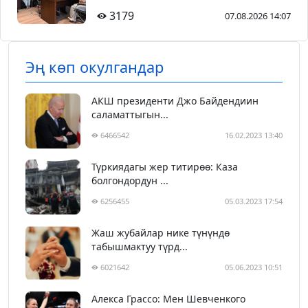
3179
07.08.2026 14:07
Эң көп окулгандар
АКШ президенти Джо Байдендиин
саламаттыгын...
6466542
16.02.2023 13:40
Түркиядагы жер титирөө: Каза
болгондордун ...
6256455
05.03.2023 17:54
Жаш жубайлар нике түнүндө
табышмактуу түрд...
6021642
05.06.2023 10:51
Алекса Грассо: Мен Шевченкого