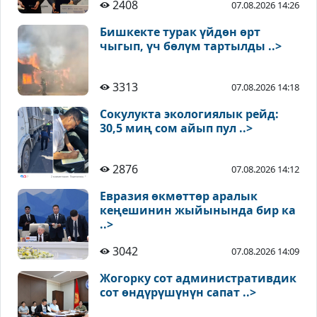
2408
07.08.2026 14:26
Бишкекте турак үйдөн өрт
чыгып, үч бөлүм тартылды ..>
3313
07.08.2026 14:18
Сокулукта экологиялык рейд:
30,5 миң сом айып пул ..>
2876
07.08.2026 14:12
Евразия өкмөттөр аралык
кеңешинин жыйынында бир ка
..>
3042
07.08.2026 14:09
Жогорку сот административдик
сот өндүрүшүнүн сапат ..>