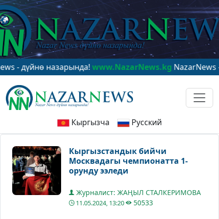
үйнө назарында!
www.NazarNews.kg
NazarNews - в цен
Кыргызча
Русский
Кыргызстандык бийчи
Москвадагы чемпионатта 1-
орунду ээледи
Журналист: ЖАҢЫЛ СТАЛКЕРИМОВА
50533
11.05.2024, 13:20