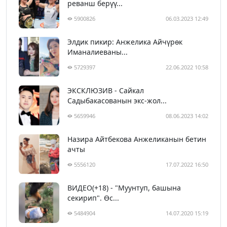
реванш берүү...
5900826
06.03.2023 12:49
Элдик пикир: Анжелика Айчүрөк
Иманалиеваны...
5729397
22.06.2022 10:58
ЭКСКЛЮЗИВ - Сайкал
Садыбакасованын экс-жол...
5659946
08.06.2023 14:02
Назира Айтбекова Анжеликанын бетин
ачты
5556120
17.07.2022 16:50
ВИДЕО(+18) - "Муунтуп, башына
секирип". Өс...
5484904
14.07.2020 15:19