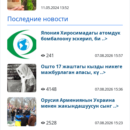
11.05.2024 13:52
Последние новости
Япония Хиросимадагы атомдук
бомбалоону эскерип, би ..>
241
07.08.2026 15:57
Ошто 17 жаштагы кызды никеге
мажбурлаган апасы, кү ..>
4148
07.08.2026 15:36
Орусия Армениянын Украина
менен жакындашуусун сынг ..>
2528
07.08.2026 15:23