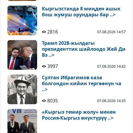
Кыргызстанда 8 миңден ашык
бош жумуш орундары бар ..>
2816
07.08.2026 14:57
Трамп 2028-жылдагы
президенттик шайлоодо Жей Ди
Вэ ..>
3997
07.08.2026 14:42
Султан Ибрагимов каза
болгондон кийин тергөөнүн ча
..>
8035
07.08.2026 14:35
«Кыргыз темир жолу» менен
Россия-Кыргыз өнүктүрүү ..>