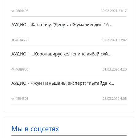
4664495
10.02.2021 23:17
АУДИО - Жактоочу: “Депутат Жумалиевдин 16 ...
4634658
10.02.2021 23:02
АУДИО - ...Коронавирус келгенине аябай сүй...
4689830
31.03.2020 4:20
АУДИО - Чжун Наньшань, эксперт: “Кытайда к...
4594301
28.03.2020 4:05
Мы в соцсетях