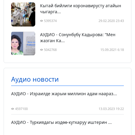
Кытай бийлиги коронавирусту атайын
чыгарга...
5395374
29.02.2020 23:43
АУДИО - Сонунбүбү Кадырова: “Мен
жазган Ка...
5042768
15.09.2021 6:18
Аудио новости
АУДИО - Израилде жарым миллион адам наараз...
4597100
13.03.2023 19:22
АУДИО - Түркиядагы издөө-куткаруу иштерин ...