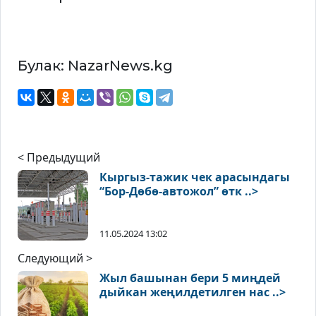
Булак: NazarNews.kg
< Предыдущий
Кыргыз-тажик чек арасындагы
“Бор-Дөбө-автожол” өтк ..>
11.05.2024 13:02
Следующий >
Жыл башынан бери 5 миңдей
дыйкан жеңилдетилген нас ..>