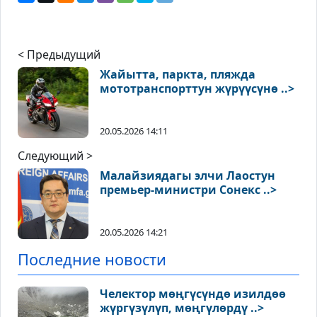
< Предыдущий
Жайытта, паркта, пляжда
мототранспорттун жүрүүсүнө ..>
20.05.2026 14:11
Следующий >
Малайзиядагы элчи Лаостун
премьер-министри Сонекс ..>
20.05.2026 14:21
Последние новости
Челектор мөңгүсүндө изилдөө
жүргүзүлүп, мөңгүлөрдү ..>