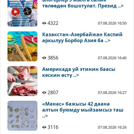
төлөөдөн бошотулат. Презид ..>
4322
07.08.2026 16:50
Казакстан–Азербайжан Каспий
аркылуу Борбор Азия ба ..>
3856
07.08.2026 16:40
Америкада уй этинин баасы
кескин өстү ..>
2807
07.08.2026 16:27
«Манас» бажысы 42 даана
алтын буюмду мыйзамсыз таш
..>
3116
07.08.2026 16:26