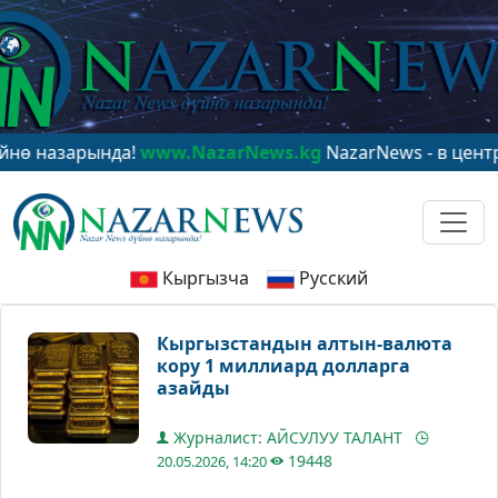
зарында!
www.NazarNews.kg
NazarNews - в центре мир
Кыргызча
Русский
Кыргызстандын алтын-валюта
кору 1 миллиард долларга
азайды
Журналист: АЙСУЛУУ ТАЛАНТ
19448
20.05.2026, 14:20