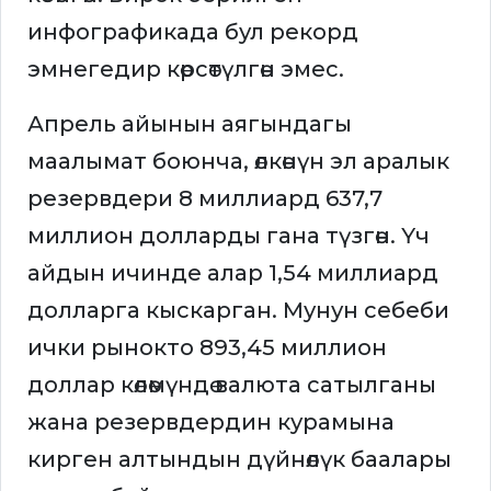
инфографикада бул рекорд
эмнегедир көрсөтүлгөн эмес.
Апрель айынын аягындагы
маалымат боюнча, өлкөнүн эл аралык
резервдери 8 миллиард 637,7
миллион долларды гана түзгөн. Үч
айдын ичинде алар 1,54 миллиард
долларга кыскарган. Мунун себеби
ички рынокто 893,45 миллион
доллар көлөмүндө валюта сатылганы
жана резервдердин курамына
кирген алтындын дүйнөлүк баалары