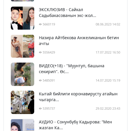
ЭКСКЛЮЗИВ - Сайкал
Садыбакасованын экс-жол...
5660119
08.06.2023 14:02
Назира Айтбекова Анжеликанын бетин
ачты
5556429
17.07.2022 16:50
ВИДЕО(+18) - "Муунтуп, башына
секирип". Өс...
5485091
14.07.2020 15:19
Кытай бийлиги коронавирусту атайын
чыгарга...
5395737
29.02.2020 23:43
АУДИО - Сонунбүбү Кадырова: “Мен
жазган Ка...