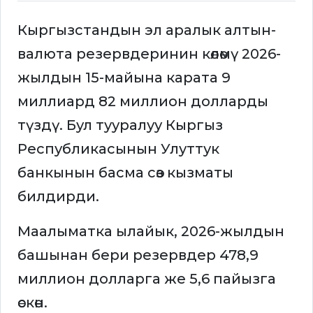
Кыргызстандын эл аралык алтын-
валюта резервдеринин көлөмү 2026-
жылдын 15-майына карата 9
миллиард 82 миллион долларды
түздү. Бул тууралуу Кыргыз
Республикасынын Улуттук
банкынын басма сөз кызматы
билдирди.
Маалыматка ылайык, 2026-жылдын
башынан бери резервдер 478,9
миллион долларга же 5,6 пайызга
өскөн.