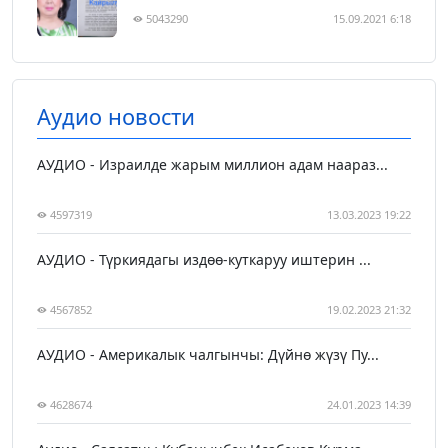
5043290
15.09.2021 6:18
Аудио новости
АУДИО - Израилде жарым миллион адам наараз...
4597319
13.03.2023 19:22
АУДИО - Түркиядагы издөө-куткаруу иштерин ...
4567852
19.02.2023 21:32
АУДИО - Америкалык чалгынчы: Дүйнө жүзү Пу...
4628674
24.01.2023 14:39