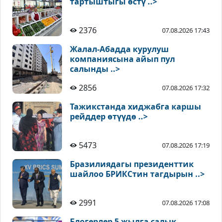
тартыштыгы өстү ..>
2376
07.08.2026 17:43
Жалал-Абадда курулуш
компаниясына айып пул
салынды ..>
2856
07.08.2026 17:32
Тажикстанда хиджабга каршы
рейддер өтүүдө ..>
5473
07.08.2026 17:19
Бразилиядагы президенттик
шайлоо БРИКСтин тагдырын ..>
2991
07.08.2026 17:08
Блогерлер 5 жылга салык