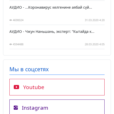
АУДИО - ...Коронавирус келгенине аябай сүй...
4690024
31.03.2020 4:20
АУДИО - Чжун Наньшань, эксперт: “Кытайда к...
4594488
28.03.2020 4:05
Мы в соцсетях
Youtube
Instagram