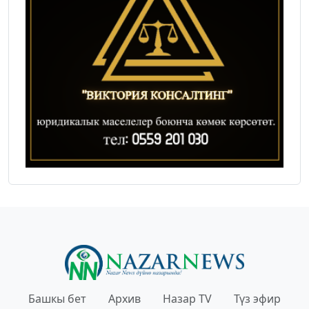
Башкы бет
Архив
Назар TV
Түз эфир