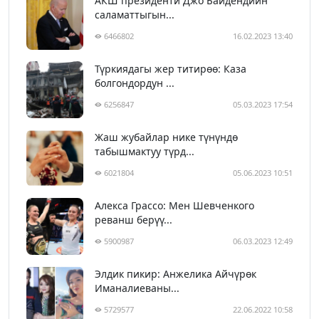
АКШ президенти Джо Байдендиин
саламаттыгын...
6466802
16.02.2023 13:40
Түркиядагы жер титирөө: Каза
болгондордун ...
6256847
05.03.2023 17:54
Жаш жубайлар нике түнүндө
табышмактуу түрд...
6021804
05.06.2023 10:51
Алекса Грассо: Мен Шевченкого
реванш берүү...
5900987
06.03.2023 12:49
Элдик пикир: Анжелика Айчүрөк
Иманалиеваны...
5729577
22.06.2022 10:58