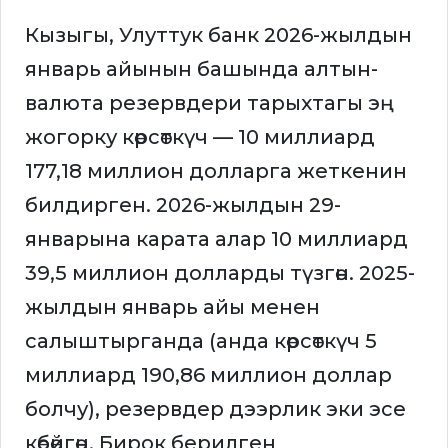
Кызыгы, Улуттук банк 2026-жылдын
январь айынын башында алтын-
валюта резервдери тарыхтагы эң
жогорку көрсөткүч — 10 миллиард
177,18 миллион долларга жеткенин
билдирген. 2026-жылдын 29-
январына карата алар 10 миллиард
39,5 миллион долларды түзгөн. 2025-
жылдын январь айы менен
салыштырганда (анда көрсөткүч 5
миллиард 190,86 миллион доллар
болчу), резервдер дээрлик эки эсе
көбөйгөн. Бирок берилген