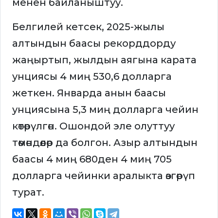
менен байланыштуу.
Белгилей кетсек, 2025-жылы
алтындын баасы рекорддорду
жаңыртып, жылдын аягына карата
унциясы 4 миң 530,6 долларга
жеткен. Январда анын баасы
унциясына 5,3 миң долларга чейин
көтөрүлгөн. Ошондой эле олуттуу
төмөндөөлөр да болгон. Азыр алтындын
баасы 4 миң 680ден 4 миң 705
долларга чейинки аралыкта өзгөрүп
турат.