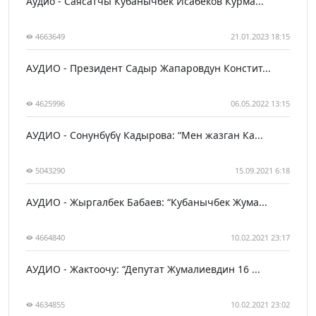
Аудио - Саясатчы Кубанычбек Исабеков Курма...
4663649
21.01.2023 18:15
АУДИО - Президент Садыр Жапаровдун Констит...
4625996
06.05.2022 13:15
АУДИО - Сонунбүбү Кадырова: “Мен жазган Ка...
5043290
15.09.2021 6:18
АУДИО - Жыргалбек Бабаев: “Кубанычбек Жума...
4664840
10.02.2021 23:17
АУДИО - Жактоочу: “Депутат Жумалиевдин 16 ...
4634855
10.02.2021 23:02