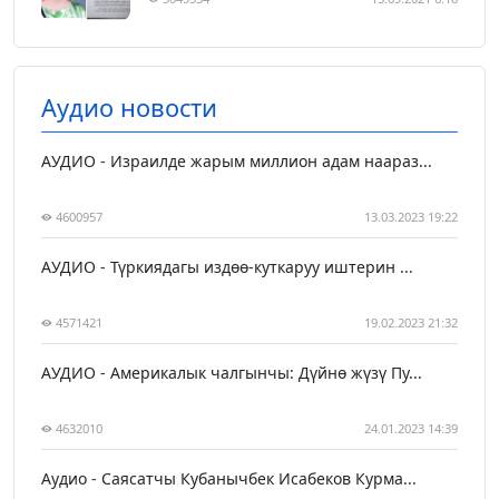
Аудио новости
АУДИО - Израилде жарым миллион адам наараз...
4600957
13.03.2023 19:22
АУДИО - Түркиядагы издөө-куткаруу иштерин ...
4571421
19.02.2023 21:32
АУДИО - Америкалык чалгынчы: Дүйнө жүзү Пу...
4632010
24.01.2023 14:39
Аудио - Саясатчы Кубанычбек Исабеков Курма...