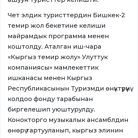
Чет элдик туристтердин Бишкек-2
темир жол бекетине келиши
майрамдык программа менен
коштолду. Аталган иш-чара
«Кыргыз темир жолу» Улуттук
компаниясы» мамлекеттик
ишканасы менен Кыргыз
Республикасынын Туризмди өнүктүрүүнү
колдоо фонду тарабынан
биргелешип уюштурулду.
Конокторго музыкалык ансамблдин
өнөрү тартууланып, кыргыз элинин