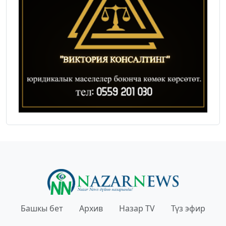
Башкы бет
Архив
Назар TV
Түз эфир