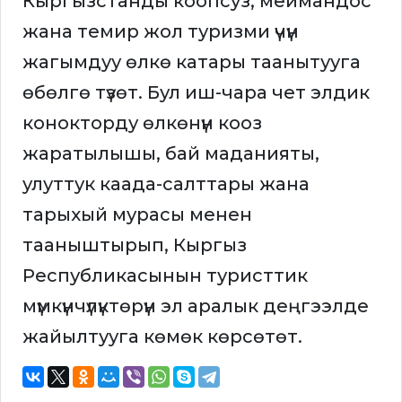
Кыргызстанды коопсуз, меймандос
жана темир жол туризми үчүн
жагымдуу өлкө катары таанытууга
өбөлгө түзөт. Бул иш-чара чет элдик
конокторду өлкөнүн кооз
жаратылышы, бай маданияты,
улуттук каада-салттары жана
тарыхый мурасы менен
тааныштырып, Кыргыз
Республикасынын туристтик
мүмкүнчүлүктөрүн эл аралык деңгээлде
жайылтууга көмөк көрсөтөт.