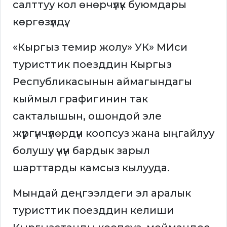
салттуу кол өнөрчүлүк буюмдары
көргөзүлдү.
«Кыргыз темир жолу» УК» МИси
туристтик поезддин Кыргыз
Республикасынын аймагындагы
кыймыл графигинин так
сакталышын, ошондой эле
жүргүнчүлөрдүн коопсуз жана ыңгайлуу
болушу үчүн бардык зарыл
шарттарды камсыз кылууда.
Мындай деңгээлдеги эл аралык
туристтик поезддин келиши