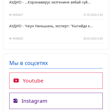
АУДИО - ...Коронавирус келгенине аябай сүй...
4693627
31.03.2020 4:20
АУДИО - Чжун Наньшань, эксперт: “Кытайда к...
4598020
28.03.2020 4:05
Мы в соцсетях
Youtube
Instagram