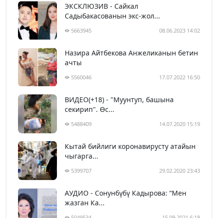
ЭКСКЛЮЗИВ - Сайкал
Садыбакасованын экс-жол...
5663945
08.06.2023 14:02
Назира Айтбекова Анжеликанын бетин
ачты
5560046
17.07.2022 16:50
ВИДЕО(+18) - "Муунтуп, башына
секирип". Өс...
5488409
14.07.2020 15:19
Кытай бийлиги коронавирусту атайын
чыгарга...
5399707
29.02.2020 23:43
АУДИО - Сонунбүбү Кадырова: “Мен
жазган Ка...
5049534
15.09.2021 6:18