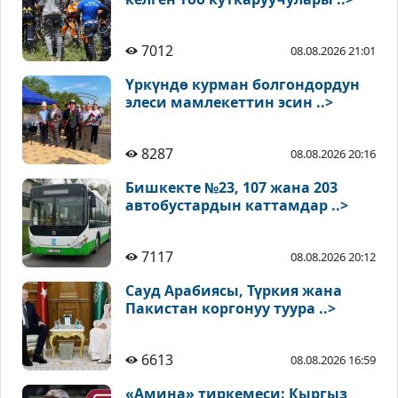
7012
08.08.2026 21:01
Үркүндө курман болгондордун
элеси мамлекеттин эсин ..>
8287
08.08.2026 20:16
Бишкекте №23, 107 жана 203
автобустардын каттамдар ..>
7117
08.08.2026 20:12
Сауд Арабиясы, Түркия жана
Пакистан коргонуу туура ..>
6613
08.08.2026 16:59
«Амина» тиркемеси: Кыргыз