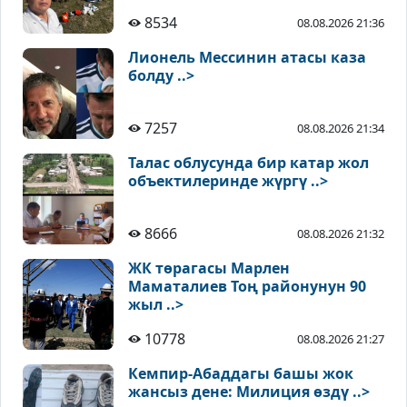
8534
08.08.2026 21:36
Лионель Мессинин атасы каза
болду ..>
7257
08.08.2026 21:34
Талас облусунда бир катар жол
объектилеринде жүргү ..>
8666
08.08.2026 21:32
ЖК төрагасы Марлен
Маматалиев Тоң районунун 90
жыл ..>
10778
08.08.2026 21:27
Кемпир-Абаддагы башы жок
жансыз дене: Милиция өздү ..>