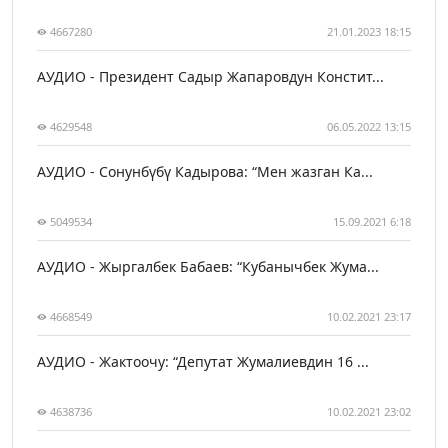
4667280
21.01.2023 18:15
АУДИО - Президент Садыр Жапаровдун Констит...
4629548
06.05.2022 13:15
АУДИО - Сонунбүбү Кадырова: “Мен жазган Ка...
5049534
15.09.2021 6:18
АУДИО - Жыргалбек Бабаев: “Кубанычбек Жума...
4668549
10.02.2021 23:17
АУДИО - Жактоочу: “Депутат Жумалиевдин 16 ...
4638736
10.02.2021 23:02