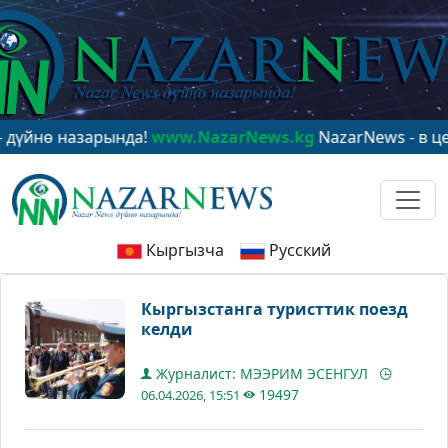
 назарында!
www.NazarNews.kg
NazarNews - в центре 
Кыргызча
Русский
Кыргызстанга туристтик поезд
келди
Журналист: МЭЭРИМ ЭСЕНГУЛ
19497
06.04.2026, 15:51