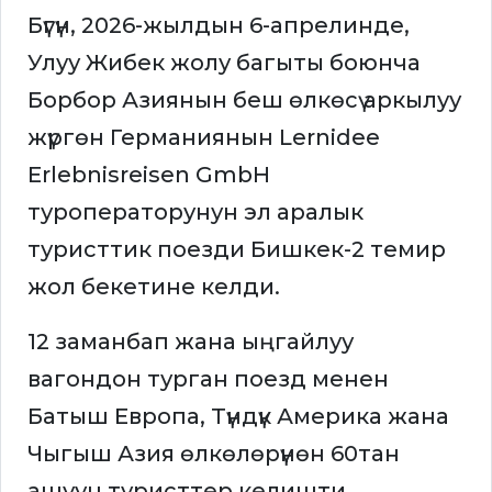
Бүгүн, 2026-жылдын 6-апрелинде,
Улуу Жибек жолу багыты боюнча
Борбор Азиянын беш өлкөсү аркылуу
жүргөн Германиянын Lernidee
Erlebnisreisen GmbH
туроператорунун эл аралык
туристтик поезди Бишкек-2 темир
жол бекетине келди.
12 заманбап жана ыңгайлуу
вагондон турган поезд менен
Батыш Европа, Түндүк Америка жана
Чыгыш Азия өлкөлөрүнөн 60тан
ашуун туристтер келишти.