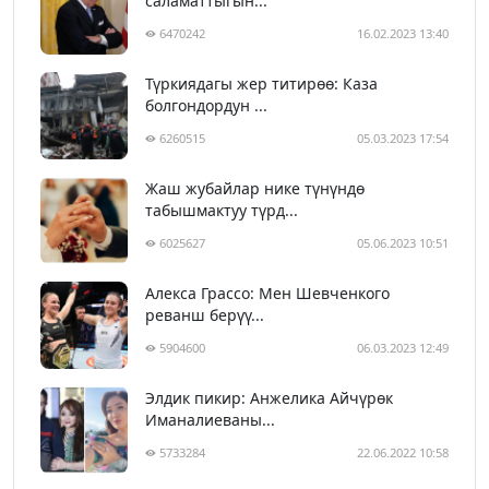
саламаттыгын...
6470242
16.02.2023 13:40
Түркиядагы жер титирөө: Каза
болгондордун ...
6260515
05.03.2023 17:54
Жаш жубайлар нике түнүндө
табышмактуу түрд...
6025627
05.06.2023 10:51
Алекса Грассо: Мен Шевченкого
реванш берүү...
5904600
06.03.2023 12:49
Элдик пикир: Анжелика Айчүрөк
Иманалиеваны...
5733284
22.06.2022 10:58