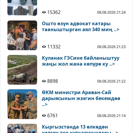
15362
08.08.2026 21:24
Ошто өзүн адвокат катары
тааныштырган аял 340 миң ..>
11332
08.08.2026 21:23
Куланак ГЭСине байланыштуу
жаңы жол жана көпүрө ку ..>
8898
08.08.2026 21:22
ӨКМ министри Араван-Сай
дарыясынын жээгин бекемдөө
..>
6761
08.08.2026 21:14
Кыргызстанда 13 өлкөдөн
келген тоо куткаруучулары ..>