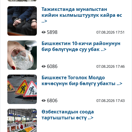
Тажикстанда мунапыстан
кийин кылмыштуулук кайра өс
..>
5898
07.08.2026 17:51
Бишкектин 10-кичи районунун
бир бөлүгүндө суу убак ..>
6086
07.08.2026 17:46
Бишкекте Тоголок Молдо
көчөсүнүн бир бөлүгү убакты ..>
6806
07.08.2026 17:43
Өзбекстандын соода
тартыштыгы өстү ..>