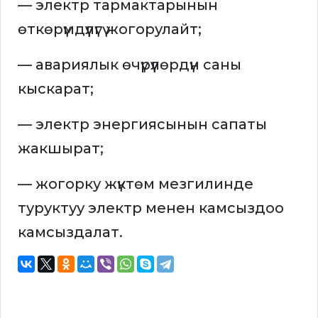
— электр тармактарынын
өткөрүмдүүлүгү жогорулайт;
— авариялык өчүрүүлөрдүн саны
кыскарат;
— электр энергиясынын сапаты
жакшырат;
— жогорку жүктөм мезгилинде
туруктуу электр менен камсыздоо
камсыздалат.