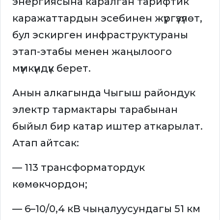
энергиясына каралган тарифтик
каражаттардын эсебинен жүргүзүлөт,
бул эскирген инфраструктураны
этап-этабы менен жаңылоого
мүмкүндүк берет.
Анын алкагында Чыгыш райондук
электр тармактары тарабынан
быйыл бир катар иштер аткарылат.
Атап айтсак:
— 113 трансформатордук
көмөкчордон;
— 6–10/0,4 кВ чыңалуусундагы 51 км