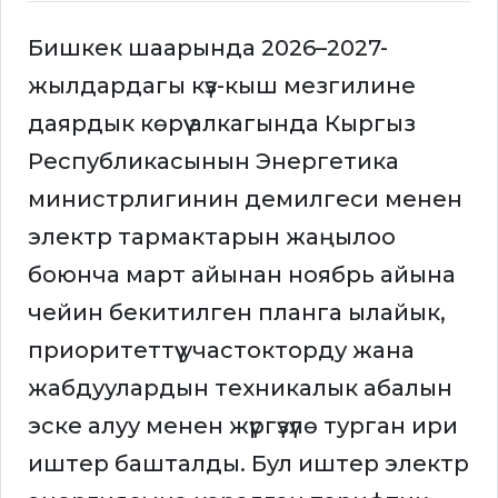
Бишкек шаарында 2026–2027-
жылдардагы күз-кыш мезгилине
даярдык көрүү алкагында Кыргыз
Республикасынын Энергетика
министрлигинин демилгеси менен
электр тармактарын жаңылоо
боюнча март айынан ноябрь айына
чейин бекитилген планга ылайык,
приоритеттүү участокторду жана
жабдуулардын техникалык абалын
эске алуу менен жүргүзүлө турган ири
иштер башталды. Бул иштер электр