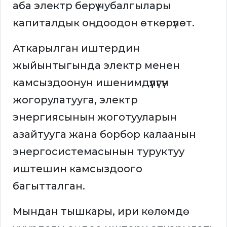
аба электр берүү чубалгылары
капиталдык оңдоодон өткөрүлөт.
Аткарылган иштердин
жыйынтыгында электр менен
камсыздоонун ишенимдүүлүгүн
жогорулатууга, электр
энергиясынын жоготууларын
азайтууга жана борбор калаанын
энергосистемасынын туруктуу
иштешин камсыздоого
багытталган.
Мындан тышкары, ири көлөмдө