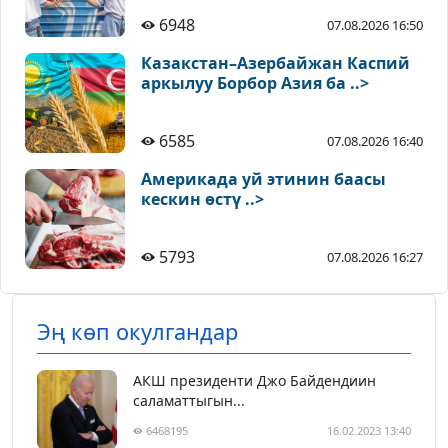
6948
07.08.2026 16:50
Казакстан–Азербайжан Каспий
аркылуу Борбор Азия ба ..>
6585
07.08.2026 16:40
Америкада уй этинин баасы
кескин өстү ..>
5793
07.08.2026 16:27
Эң көп окулгандар
АКШ президенти Джо Байдендиин
саламаттыгын...
6468195
16.02.2023 13:40