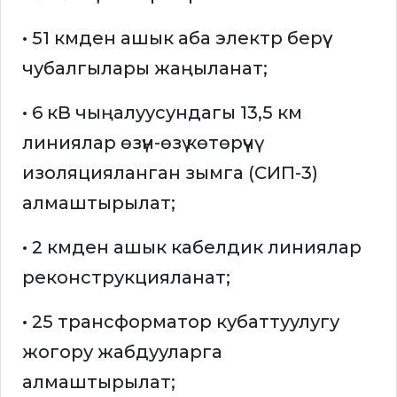
• 51 кмден ашык аба электр берүү
чубалгылары жаңыланат;
• 6 кВ чыңалуусундагы 13,5 км
линиялар өзүн-өзү көтөрүүчү
изоляцияланган зымга (СИП-3)
алмаштырылат;
• 2 кмден ашык кабелдик линиялар
реконструкцияланат;
• 25 трансформатор кубаттуулугу
жогору жабдууларга
алмаштырылат;