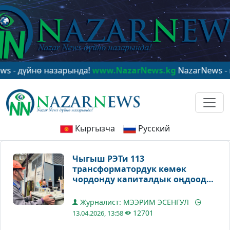
нө назарында!
www.NazarNews.kg
NazarNews - в центр
Кыргызча
Русский
Чыгыш РЭТи 113
трансформатордук көмөк
чордонду капиталдык оңдоодон
өткөрөт
Журналист: МЭЭРИМ ЭСЕНГУЛ
12701
13.04.2026, 13:58