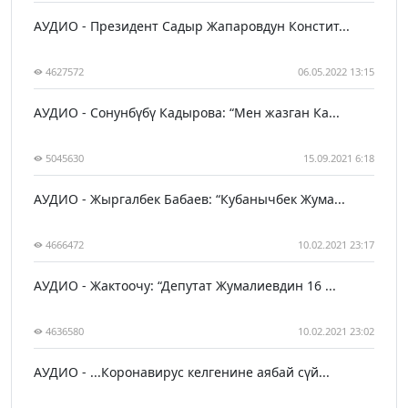
АУДИО - Президент Садыр Жапаровдун Констит...
4627572
06.05.2022 13:15
АУДИО - Сонунбүбү Кадырова: “Мен жазган Ка...
5045630
15.09.2021 6:18
АУДИО - Жыргалбек Бабаев: “Кубанычбек Жума...
4666472
10.02.2021 23:17
АУДИО - Жактоочу: “Депутат Жумалиевдин 16 ...
4636580
10.02.2021 23:02
АУДИО - ...Коронавирус келгенине аябай сүй...