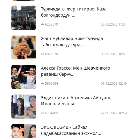
Түркиядагы жер титирөө: Каза
болгондордун ...
6258570
05.03.2023 17:54
Жаш жубайлар нике түнүндө
табышмактуу түрд...
6023670
05.06.2023 10:51
Алекса Грассо: Мен Шевченкого
реванш берүү...
5902584
06.03.2023 12:49
Элдик пикир: Анжелика Айчүрөк
Иманалиеваны...
5731489
22.06.2022 10:58
ЭКСКЛЮЗИВ - Сайкал
Садыбакасованын экс-жол...