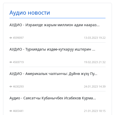
Аудио новости
АУДИО - Израилде жарым миллион адам наараз...
4599097
13.03.2023 19:22
АУДИО - Түркиядагы издөө-куткаруу иштерин ...
4569719
19.02.2023 21:32
АУДИО - Америкалык чалгынчы: Дүйнө жүзү Пу...
4630293
24.01.2023 14:39
Аудио - Саясатчы Кубанычбек Исабеков Курма...
4665441
21.01.2023 18:15