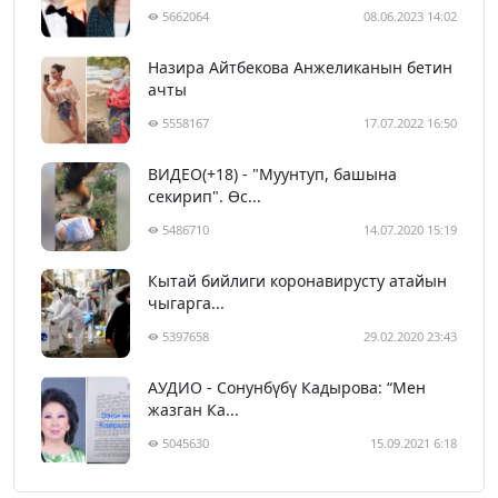
5662064
08.06.2023 14:02
Назира Айтбекова Анжеликанын бетин
ачты
5558167
17.07.2022 16:50
ВИДЕО(+18) - "Муунтуп, башына
секирип". Өс...
5486710
14.07.2020 15:19
Кытай бийлиги коронавирусту атайын
чыгарга...
5397658
29.02.2020 23:43
АУДИО - Сонунбүбү Кадырова: “Мен
жазган Ка...
5045630
15.09.2021 6:18