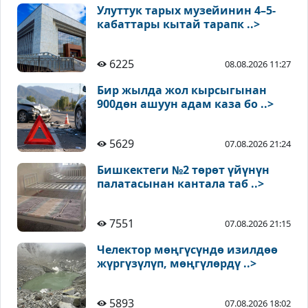
Улуттук тарых музейинин 4–5-
кабаттары кытай тарапк ..>
6225
08.08.2026 11:27
Бир жылда жол кырсыгынан
900дөн ашуун адам каза бо ..>
5629
07.08.2026 21:24
Бишкектеги №2 төрөт үйүнүн
палатасынан кантала таб ..>
7551
07.08.2026 21:15
Челектор мөңгүсүндө изилдөө
жүргүзүлүп, мөңгүлөрдү ..>
5893
07.08.2026 18:02