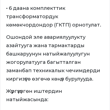
• 6 даана комплекттик
трансформатордук
көмөкчордондор (ГКТП) орнотулат.
Ошондой эле авариялуулукту
азайтууга жана тармактарды
башкаруунун натыйжалуулугун
жогорулатууга багытталган
заманбап техникалык чечимдерди
киргизүүгө өзгөчө көңүл бурулууда.
Жүргүзүлгөн иштердин
натыйжасында: