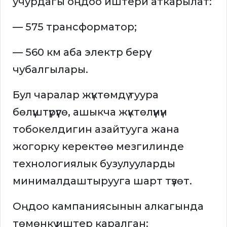
учурдагы оңдоо иштери аткарылат:
— 575 трансформатор;
— 560 км аба электр берүү
чубалгылары.
Бул чаралар жүктөмдү туура
бөлүштүрүүгө, ашыкча жүктөлүүнүн
тобокелдигин азайтууга жана
жогорку керектөө мезгилинде
технологиялык бузулууларды
минималдаштырууга шарт түзөт.
Оңдоо кампаниясынын алкагында
төмөнкү иштер каралган: