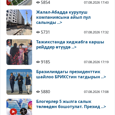
5854
07.08.2026 17:43
Жалал-Абадда курулуш
компаниясына айып пул
салынды ..>
5731
07.08.2026 17:32
Тажикстанда хиджабга каршы
рейддер өтүүдө ..>
9185
07.08.2026 17:19
Бразилиядагы президенттик
шайлоо БРИКСтин тагдырын ..>
5880
07.08.2026 17:08
Блогерлер 5 жылга салык
төлөөдөн бошотулат. Презид ..>