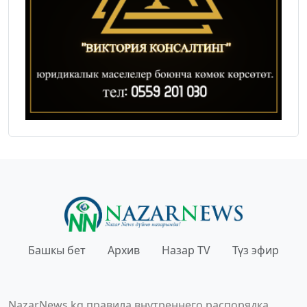
Башкы бет
Архив
Назар TV
Түз эфир
NazarNews.kg правила внутреннего распорядка