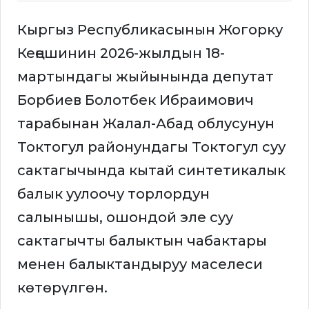
Кыргыз Республикасынын Жогорку
Кеңешинин 2026-жылдын 18-
мартындагы жыйынында депутат
Борбиев Болотбек Ибраимович
тарабынан Жалал-Абад облусунун
Токтогул районундагы Токтогул суу
сактагычында кытай синтетикалык
балык уулоочу торлордун
салынышы, ошондой эле суу
сактагычты балыктын чабактары
менен балыктандыруу маселеси
көтөрүлгөн.