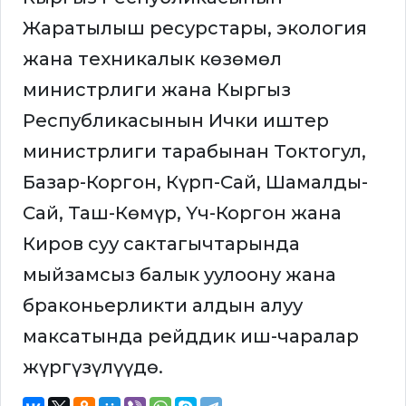
Жаратылыш ресурстары, экология
жана техникалык көзөмөл
министрлиги жана Кыргыз
Республикасынын Ички иштер
министрлиги тарабынан Токтогул,
Базар-Коргон, Күрп-Сай, Шамалды-
Сай, Таш-Көмүр, Үч-Коргон жана
Киров суу сактагычтарында
мыйзамсыз балык уулоону жана
браконьерликти алдын алуу
максатында рейддик иш-чаралар
жүргүзүлүүдө.