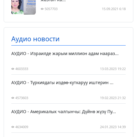
5057703
15.09.2021 6:18
Аудио новости
АУДИО - Израилде жарым миллион адам наараз...
4603333
13.03.2023 19:22
АУДИО - Түркиядагы издөө-куткаруу иштерин ...
4573603
19.02.2023 21:32
АУДИО - Америкалык чалгынчы: Дүйнө жүзү Пу...
4634009
24.01.2023 14:39