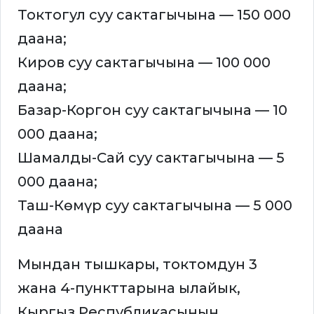
Токтогул суу сактагычына — 150 000
даана;
Киров суу сактагычына — 100 000
даана;
Базар-Коргон суу сактагычына — 10
000 даана;
Шамалды-Сай суу сактагычына — 5
000 даана;
Таш-Көмүр суу сактагычына — 5 000
даана
Мындан тышкары, токтомдун 3
жана 4-пункттарына ылайык,
Кыргыз Республикасынын