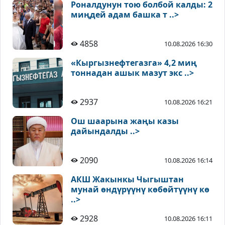
Роналдунун тою болбой калды: 2
миңдей адам башка т ..>
4858
10.08.2026 16:30
«Кыргызнефтегазга» 4,2 миң
тоннадан ашык мазут экс ..>
2937
10.08.2026 16:21
Ош шаарына жаңы казы
дайындалды ..>
2090
10.08.2026 16:14
АКШ Жакынкы Чыгыштан
мунай өндүрүүнү көбөйтүүнү кө
..>
2928
10.08.2026 16:11