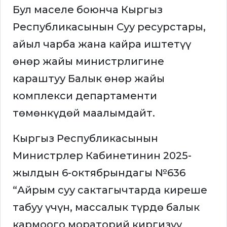
Бул маселе боюнча Кыргыз
Республикасынын Суу ресурстары,
айыл чарба жана кайра иштетүү
өнөр жайы министрлигине
караштуу Балык өнөр жайы
комплекси департаменти
төмөнкүдөй маалымдайт.
Кыргыз Республикасынын
Министрлер Кабинетинин 2025-
жылдын 6-октябрындагы №636
“Айрым суу сактагычтарда киреше
табуу үчүн, массалык түрдө балык
кармоого мораторий киргизүү