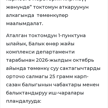
жөнүндө” токтомун аткаруунун
алкагында төмөнкүлөр
маалымдалат.
Аталган токтомдун 1-пунктуна
ылайык, Балык өнөр жайы
комплекси департаменти
тарабынан 2026-жылдын октябрь
айында төмөнкү суу сактагычтарды
орточо салмагы 25 грамм карп-
сазан балыгынын чабактары менен
балыктандыруу иш-чаралары
пландалууда: