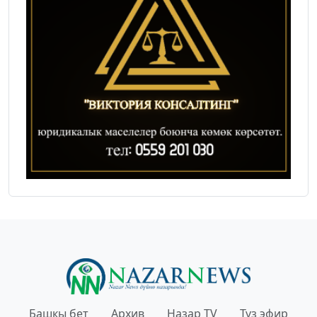
Башкы бет
Архив
Назар TV
Түз эфир