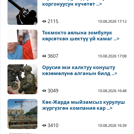
коргонуусун күчөтөт ..>
2115
10.08.2026 17:12
Токмокто аялына зомбулук
көрсөткөн шектүү үй камаг ..>
3607
10.08.2026 17:08
Орусия эки калктуу конушту
көзөмөлүнө алганын билд ..>
3049
10.08.2026 16:48
Көк-Жарда мыйзамсыз курулуш
жүргүзгөн компания кар ..>
3410
10.08.2026 16:39