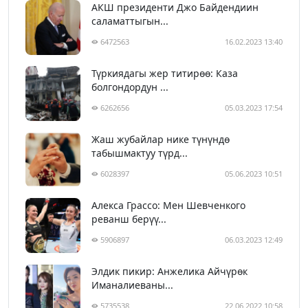
АКШ президенти Джо Байдендиин
саламаттыгын...
6472563
16.02.2023 13:40
Түркиядагы жер титирөө: Каза
болгондордун ...
6262656
05.03.2023 17:54
Жаш жубайлар нике түнүндө
табышмактуу түрд...
6028397
05.06.2023 10:51
Алекса Грассо: Мен Шевченкого
реванш берүү...
5906897
06.03.2023 12:49
Элдик пикир: Анжелика Айчүрөк
Иманалиеваны...
5735538
22.06.2022 10:58