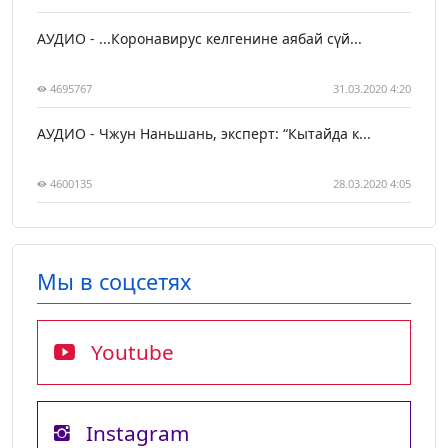
АУДИО - ...Коронавирус келгенине аябай сүй...
4695767
31.03.2020 4:20
АУДИО - Чжун Наньшань, эксперт: “Кытайда к...
4600135
28.03.2020 4:05
Мы в соцсетях
Youtube
Instagram