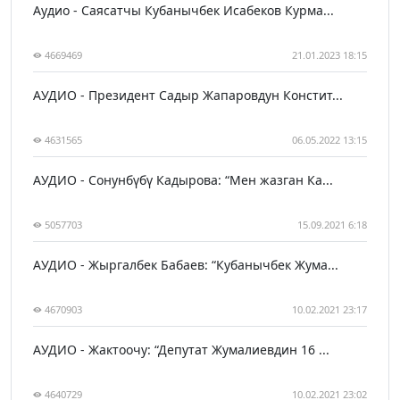
Аудио - Саясатчы Кубанычбек Исабеков Курма...
4669469
21.01.2023 18:15
АУДИО - Президент Садыр Жапаровдун Констит...
4631565
06.05.2022 13:15
АУДИО - Сонунбүбү Кадырова: “Мен жазган Ка...
5057703
15.09.2021 6:18
АУДИО - Жыргалбек Бабаев: “Кубанычбек Жума...
4670903
10.02.2021 23:17
АУДИО - Жактоочу: “Депутат Жумалиевдин 16 ...
4640729
10.02.2021 23:02