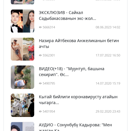
ЭКСКЛЮЗИВ - Сайкал
Садыбакасованын экс-жол...
5666314
08.06.2023 14:02
Назира Айтбекова Анжеликанын бетин
ачты
5562301
17.07.2022 16:50
ВИДЕО(+18) - "Муунтуп, башына
секирип". Өс...
5490795
14.07.2020 15:19
Кытай бийлиги коронавирусту атайын
чыгарга...
5401954
29.02.2020 23:43
АУДИО - Сонунбүбү Кадырова: “Мен
жазган Ка...