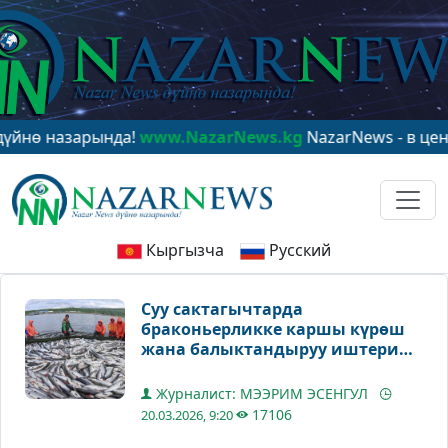
азарында!
www.NazarNews.kg
NazarNews - в центре ми
Кыргызча
Русский
Суу сактагычтарда
браконьерликке каршы күрөш
жана балыктандыруу иштери
жүрүп жатат
Журналист: МЭЭРИМ ЭСЕНГУЛ
17106
20.03.2026, 9:20