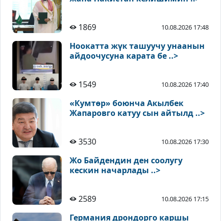
1869
10.08.2026 17:48
Ноокатта жүк ташуучу унаанын
айдоочусуна карата бе ..>
1549
10.08.2026 17:40
«Кумтөр» боюнча Акылбек
Жапаровго катуу сын айтылд ..>
3530
10.08.2026 17:30
Жо Байдендин ден соолугу
кескин начарлады ..>
2589
10.08.2026 17:15
Германия дрондорго каршы