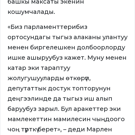
башкы максаты экенин
кошумчалады.
«Биз парламенттерибиз
ортосундагы тыгыз алаканы улантуу
менен биргелешкен долбоорлорду
ишке ашыруубуз кажет. Муну менен
катар эки тараптуу
жолугушууларды өткөрүп,
депутаттык достук топторунун
деңгээлинде да тыгыз иш алып
баруубуз зарыл. Бул аракеттер эки
мамлекеттин мамилесин чыңдоого
чоң түрткү берет», – деди Марлен