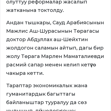
олуттуу реформалар жасалып
жатканына токтолду.
Андан тышкары, Сауд Арабиясынын
Мажлис Аш-Шурасынын Төрагасы
доктор Абдуллах аш-Шейхтин
жолдогон саламын айтып, дагы бир
жолу Төрага Марлен Маматалиевди
расмий сапар менен келип кетүүгө
чакыра кетти.
Тараптар экономикалык жана
гуманитардык багыттагы
байланыштар тууралуу да сөз
кылышып, дүйнөдөгү соңку