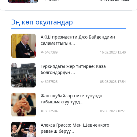
Эң көп окулгандар
АКШ президенти Джо Байдендиин
саламаттыгын...
6467389
16.02.2023 13:40
Түркиядагы жер титирөө: Каза
болгондордун ...
6257525
05.03.2023 17:54
Жаш жубайлар нике түнүндө
табышмактуу түрд...
6022504
05.06.2023 10:51
Алекса Грассо: Мен Шевченкого
реванш берүү...