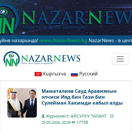
зарында!
www.NazarNews.kg
NazarNews - в центре мир
Кыргызча
Русский
Маматалиев Сауд Аравиянын
элчиси Ияд бин Гази бин
Сулейман Хакимди кабыл алды
Журналист: АЙСУЛУУ ТАЛАНТ
17198
25.05.2026, 20:39