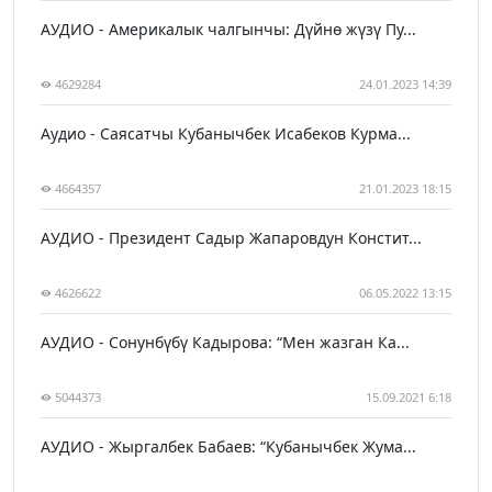
АУДИО - Америкалык чалгынчы: Дүйнө жүзү Пу...
4629284
24.01.2023 14:39
Аудио - Саясатчы Кубанычбек Исабеков Курма...
4664357
21.01.2023 18:15
АУДИО - Президент Садыр Жапаровдун Констит...
4626622
06.05.2022 13:15
АУДИО - Сонунбүбү Кадырова: “Мен жазган Ка...
5044373
15.09.2021 6:18
АУДИО - Жыргалбек Бабаев: “Кубанычбек Жума...