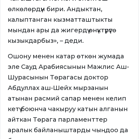
өлкөлөрдүн бири. Андыктан,
калыптанган кызматташтыкты
мындан ары да жигердүү өнүктүрүүгө
кызыкдарбыз», – деди.
Ошону менен катар өткөн жумада
эле Сауд Арабиясынын Мажлис Аш-
Шурасынын Төрагасы доктор
Абдуллах аш-Шейх мырзанын
атынан расмий сапар менен келип
кетүү боюнча чакыруу катын алганын
айткан Төрага парламенттер
аралык байланыштарды чыңдоо да