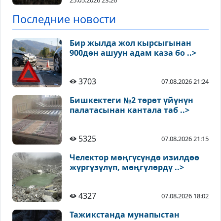
25.05.2026 23:26
Последние новости
Бир жылда жол кырсыгынан
900дөн ашуун адам каза бо ..>
3703
07.08.2026 21:24
Бишкектеги №2 төрөт үйүнүн
палатасынан кантала таб ..>
5325
07.08.2026 21:15
Челектор мөңгүсүндө изилдөө
жүргүзүлүп, мөңгүлөрдү ..>
4327
07.08.2026 18:02
Тажикстанда мунапыстан