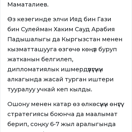
Маматалиев.
Өз кезегинде элчи Ияд бин Гази
бин Сулейман Хаким Сауд Арабия
Падышалыгы да Кыргызстан менен
кызматташууга өзгөчө көңүл буруп
жатканын белгилеп,
дипломатиялык ишмердүүлүгүнүн
алкагында жасай турган иштери
тууралуу учкай кеп кылды.
Ошону менен катар өз өлкөсүнүн өнүгүү
стратегиясы боюнча да маалымат
берип, соңку 6-7 жыл аралыгында