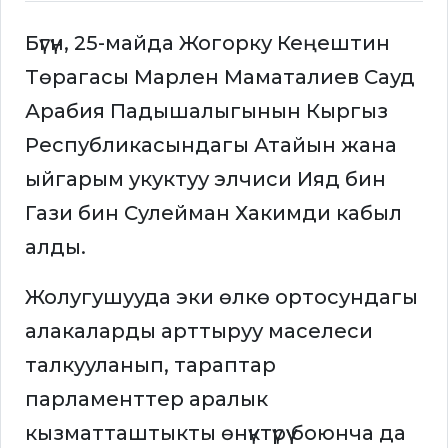
Бүгүн, 25-майда Жогорку Кеңештин
Төрагасы Марлен Маматалиев Сауд
Арабия Падышалыгынын Кыргыз
Республикасындагы Атайын жана
ыйгарым укуктуу элчиси Ияд бин
Гази бин Сулейман Хакимди кабыл
алды.
Жолугушууда эки өлкө ортосундагы
алакаларды арттыруу маселеси
талкууланып, тараптар
парламенттер аралык
кызматташтыкты өнүктүрүү боюнча да