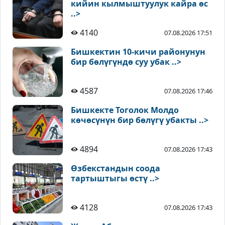
кийин кылмыштуулук кайра өс
..>
4140
07.08.2026 17:51
Бишкектин 10-кичи районунун
бир бөлүгүндө суу убак ..>
4587
07.08.2026 17:46
Бишкекте Тоголок Молдо
көчөсүнүн бир бөлүгү убакты ..>
4894
07.08.2026 17:43
Өзбекстандын соода
тартыштыгы өстү ..>
4128
07.08.2026 17:43