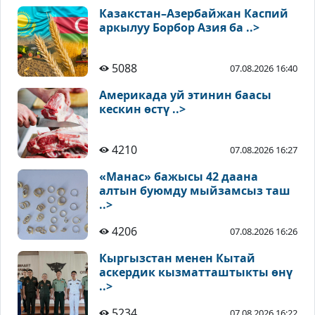
Казакстан–Азербайжан Каспий
аркылуу Борбор Азия ба ..>
5088
07.08.2026 16:40
Америкада уй этинин баасы
кескин өстү ..>
4210
07.08.2026 16:27
«Манас» бажысы 42 даана
алтын буюмду мыйзамсыз таш
..>
4206
07.08.2026 16:26
Кыргызстан менен Кытай
аскердик кызматташтыкты өнү
..>
5234
07.08.2026 16:22