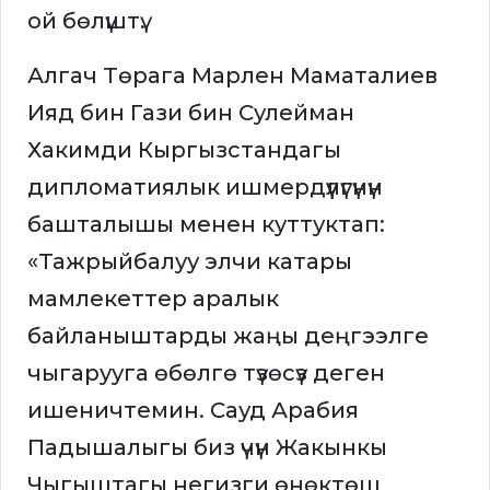
ой бөлүштү.
Алгач Төрага Марлен Маматалиев
Ияд бин Гази бин Сулейман
Хакимди Кыргызстандагы
дипломатиялык ишмердүүлүгүнүн
башталышы менен куттуктап:
«Тажрыйбалуу элчи катары
мамлекеттер аралык
байланыштарды жаңы деңгээлге
чыгарууга өбөлгө түзөсүз деген
ишеничтемин. Сауд Арабия
Падышалыгы биз үчүн Жакынкы
Чыгыштагы негизги өнөктөш