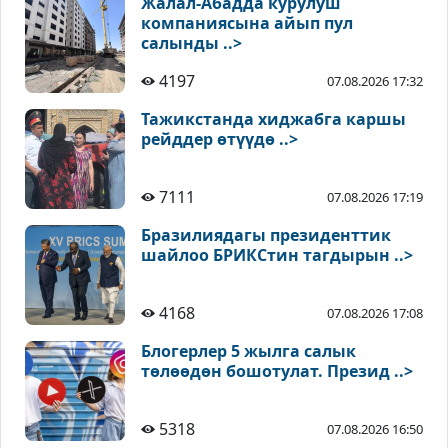
Жалал-Абадда курулуш
компаниясына айып пул
салынды ..>
4197
07.08.2026 17:32
Тажикстанда хиджабга каршы
рейддер өтүүдө ..>
7111
07.08.2026 17:19
Бразилиядагы президенттик
шайлоо БРИКСтин тагдырын ..>
4168
07.08.2026 17:08
Блогерлер 5 жылга салык
төлөөдөн бошотулат. Презид ..>
5318
07.08.2026 16:50