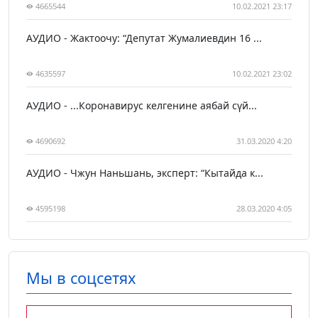
4665544
10.02.2021 23:17
АУДИО - Жактоочу: “Депутат Жумалиевдин 16 ...
4635597
10.02.2021 23:02
АУДИО - ...Коронавирус келгенине аябай сүй...
4690692
31.03.2020 4:20
АУДИО - Чжун Наньшань, эксперт: “Кытайда к...
4595198
28.03.2020 4:05
Мы в соцсетях