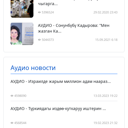
чыгарга...
5396524
29.02.2020 23:43
АУДИО - Сонунбүбү Кадырова: “Мен
жазган Ка...
5044373
15.09.2021 6:18
Аудио новости
АУДИО - Израилде жарым миллион адам наараз...
4598090
13.03.2023 19:22
АУДИО - Түркиядагы издөө-куткаруу иштерин ...
4568544
19.02.2023 21:32