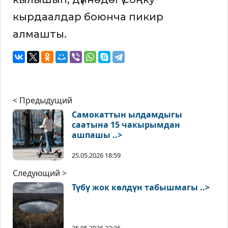
кырдаалдар боюнча пикир
алмашты.
< Предыдущий
Самокаттын ылдамдыгы
саатына 15 чакырымдан
ашпашы ..>
25.05.2026 18:59
Следующий >
Түбү жок көлдүн табышмагы ..>