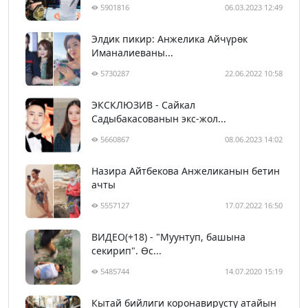
5901816
06.03.2023 12:49
Элдик пикир: Анжелика Айчүрөк
Иманалиеваны...
5730287
22.06.2022 10:58
ЭКСКЛЮЗИВ - Сайкал
Садыбакасованын экс-жол...
5660867
08.06.2023 14:02
Назира Айтбекова Анжеликанын бетин
ачты
5557127
17.07.2022 16:50
ВИДЕО(+18) - "Муунтуп, башына
секирип". Өс...
5485744
14.07.2020 15:19
Кытай бийлиги коронавирусту атайын