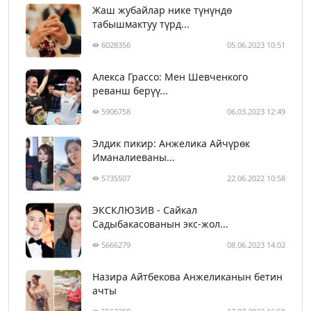
Жаш жубайлар нике түнүндө
табышмактуу түрд...
6028356
05.06.2023 10:51
Алекса Грассо: Мен Шевченкого
реванш берүү...
5906758
06.03.2023 12:49
Элдик пикир: Анжелика Айчүрөк
Иманалиеваны...
5735507
22.06.2022 10:58
ЭКСКЛЮЗИВ - Сайкал
Садыбакасованын экс-жол...
5666279
08.06.2023 14:02
Назира Айтбекова Анжеликанын бетин
ачты