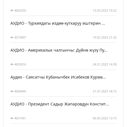
4603255
13.03.2023 19:22
АУДИО - Түркиядагы издөө-куткаруу иштерин ...
4573497
19.02.2023 21:32
АУДИО - Америкалык чалгынчы: Дүйнө жүзү Пу...
4633916
24.01.2023 14:39
Аудио - Саясатчы Кубанычбек Исабеков Курма...
4669445
21.01.2023 18:15
АУДИО - Президент Садыр Жапаровдун Констит...
4631451
06.05.2022 13:15