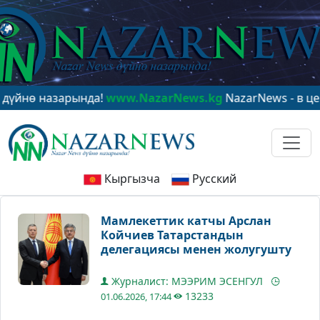
назарында!
www.NazarNews.kg
NazarNews - в центре м
Кыргызча
Русский
Мамлекеттик катчы Арслан
Койчиев Татарстандын
делегациясы менен жолугушту
Журналист: МЭЭРИМ ЭСЕНГУЛ
13233
01.06.2026, 17:44