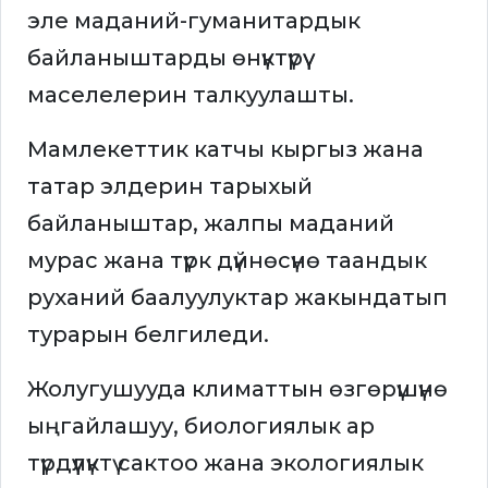
эле маданий-гуманитардык
байланыштарды өнүктүрүү
маселелерин талкуулашты.
Мамлекеттик катчы кыргыз жана
татар элдерин тарыхый
байланыштар, жалпы маданий
мурас жана түрк дүйнөсүнө таандык
руханий баалуулуктар жакындатып
турарын белгиледи.
Жолугушууда климаттын өзгөрүшүнө
ыңгайлашуу, биологиялык ар
түрдүүлүктү сактоо жана экологиялык