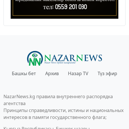
Башкы бет
Архив
Назар TV
Түз эфир
NazarNews.kg правила внутреннего распорядка
агентства
Принципы справедливости, истины и национальных
интересов в памяти государственного флага;
Кыргыз Республикасы, Бишкек шаары,