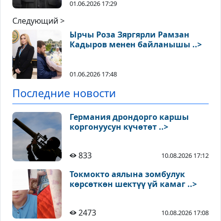
01.06.2026 17:29
Следующий >
Ырчы Роза Зяргярли Рамзан
Кадыров менен байланышы ..>
01.06.2026 17:48
Последние новости
Германия дрондорго каршы
коргонуусун күчөтөт ..>
833
10.08.2026 17:12
Токмокто аялына зомбулук
көрсөткөн шектүү үй камаг ..>
2473
10.08.2026 17:08