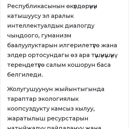
Республикасынын өкүлдөрүнүн
катышуусу эл аралык
интеллектуалдык диалогду
чыңдоого, гуманизм
баалуулуктарын илгерилетүүгө жана
элдер ортосундагы өз ара түшүнүшүүнү
тереңдетүүгө салым кошорун баса
белгиледи.
Жолугушуунун жыйынтыгында
тараптар экологиялык
коопсуздукту камсыз кылуу,
жаратылыш ресурстарын
натыйжалуу пайдалануу жана