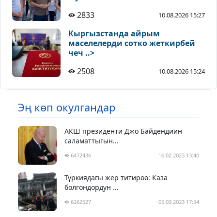
2833
10.08.2026 15:27
Кыргызстанда айрым
маселелерди сотко жеткирбей
чеч ..>
2508
10.08.2026 15:24
Эң көп окулгандар
АКШ президенти Джо Байдендиин
саламаттыгын...
6472436
16.02.2023 13:40
Түркиядагы жер титирөө: Каза
болгондордун ...
6262527
05.03.2023 17:54