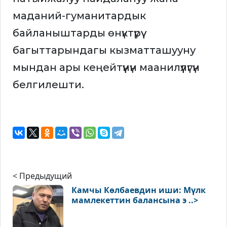
маданий-гуманитардык
байланыштарды өнүктүрүү
багыттарындагы кызматташууну
мындан ары кеңейтүүнүн маанилүүлүгүн
белгилешти.
< Предыдущий
Камчы Көлбаевдин иши: Мүлк
мамлекеттин балансына э ..>