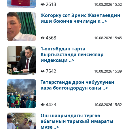
2613
10.08.2026 15:52
Жогорку сот Эрнис Жээнтаевдин
иши боюнча чечимди к ..>
4568
10.08.2026 15:45
1-октябрдан тарта
Кыргызстанда пенсиялар
индексаци ..>
7542
10.08.2026 15:39
Татарстанда дрон чабуулунан
каза болгондордун саны ..>
4423
10.08.2026 15:32
Ош шаарындагы тергөө
абагынын тарыхый имараты
музе ..>