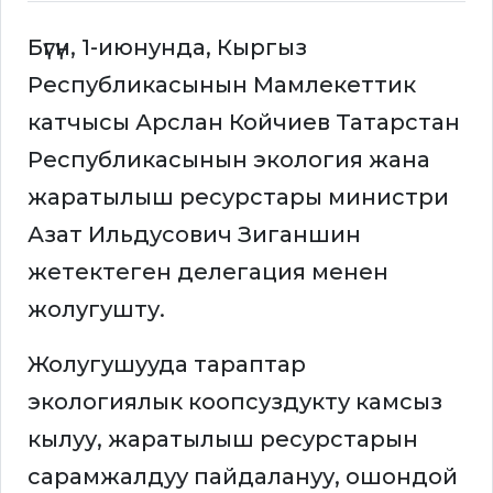
Бүгүн, 1-июнунда, Кыргыз
Республикасынын Мамлекеттик
катчысы Арслан Койчиев Татарстан
Республикасынын экология жана
жаратылыш ресурстары министри
Азат Ильдусович Зиганшин
жетектеген делегация менен
жолугушту.
Жолугушууда тараптар
экологиялык коопсуздукту камсыз
кылуу, жаратылыш ресурстарын
сарамжалдуу пайдалануу, ошондой