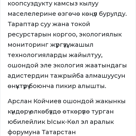
коопсуздукту камсыз кылуу
маселелерине өзгөчө көңүл бурулду.
Тараптар суу жана токой
ресурстарын коргоо, экологиялык
мониторинг жүргүзүү, жашыл
технологияларды жайылтуу,
ошондой эле экология жаатындагы
адистердин тажрыйба алмашуусун
өнүктүрүү боюнча пикир алышты.
Арслан Койчиев ошондой жакынкы
күндөрү өлкөбүздө өткөрүлө турган
юбилейлик Ысык-Көл эл аралык
форумуна Татарстан