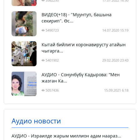
5562250
17.07.2022 16:50
ВИДЕО(+18) - "Муунтуп, башына
секирип". Өс...
5490723
14.07.2020 15:19
Кытай бийлиги коронавирусту атайын
чыгарга...
5401902
29.02.2020 23:43
АУДИО - Сонунбүбү Кадырова: “Мен
жазган Ка...
5057436
15.09.2021 6:18
Аудио новости
АУДИО - Израилде жарым миллион адам наараз...