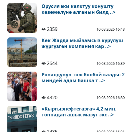
Орусия эки калктуу конушту
көзөмөлүнө алганын билд ..>
2359
10.08.2026 16:48
Көк-Жарда мыйзамсыз курулуш
жүргүзгөн компания кар ..>
2644
10.08.2026 16:39
Роналдунун тою болбой калды: 2
миңдей адам башка т ..>
4320
10.08.2026 16:30
«Кыргызнефтегазга» 4,2 миң
тоннадан ашык мазут экс ..>
2435
10.08.2026 16:21