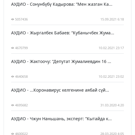
АУДИО - Сонунбүбү Кадырова: “Мен жазган Ка...
5057436
15.09.2021 6:18
АУДИО - Жыргалбек Бабаев: “Кубанычбек Жума...
4670799
10.02.2021 23:17
АУДИО - Жактоочу: “Депутат Жумалиевдин 16 ...
4640658
10.02.2021 23:02
АУДИО - ...Коронавирус келгенине аябай сүй...
4695682
31.03.2020 4:20
АУДИО - Чжун Наньшань, эксперт: “Кытайда к...
4600022
28.03.2020 4:05