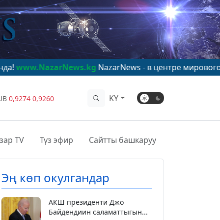
zarNews.kg
NazarNews - в центре мирового внимания!
KY
UB
0,9274
0,9260
зар TV
Түз эфир
Сайтты башкаруу
Эң көп окулгандар
АКШ президенти Джо
Байдендиин саламаттыгын...