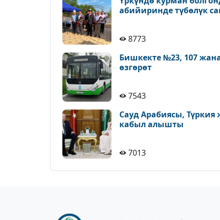
Үркүндө курман болгон
абийиринде түбөлүк с
8773
Бишкекте №23, 107 жан
өзгөрөт
7543
Сауд Арабиясы, Түркия
кабыл алышты
7013