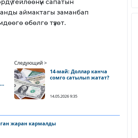
өрдү тейлөөнүн сапатын
анды аймактагы заманбап
мдөөгө өбөлгө түзөт.
Следующий >
14-май: Доллар канча
сомго сатылып жатат?
к"
14.05.2026 9:35
лган жаран кармалды