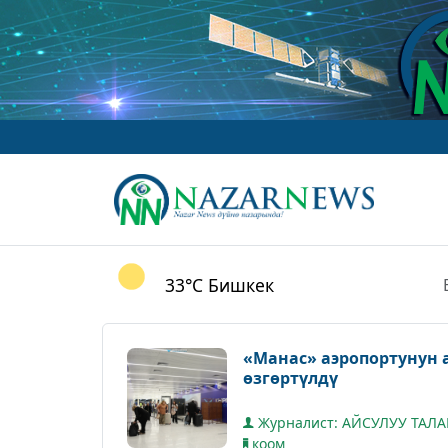
www
33°C
Бишкек
«Манас» аэропортунун 
өзгөртүлдү
Журналист: АЙСУЛУУ ТАЛ
коом