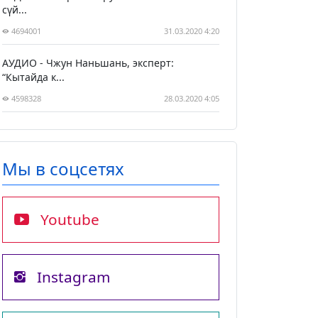
сүй...
4694001
31.03.2020 4:20
АУДИО - Чжун Наньшань, эксперт:
“Кытайда к...
4598328
28.03.2020 4:05
Мы в соцсетях
Youtube
Instagram