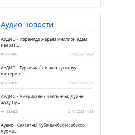
Аудио новости
АУДИО - Израилде жарым миллион адам
наараз...
4601408
13.03.2023 19:22
АУДИО - Түркиядагы издөө-куткаруу
иштерин ...
4571892
19.02.2023 21:32
АУДИО - Америкалык чалгынчы: Дүйнө
жүзү Пу...
4632423
24.01.2023 14:39
Аудио - Саясатчы Кубанычбек Исабеков
Курма...