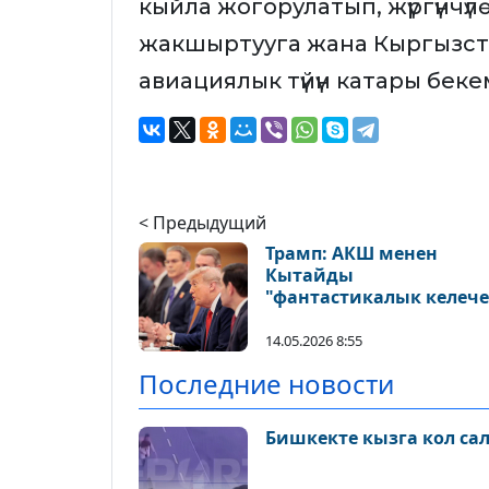
кыйла жогорулатып, жүргүнчүл
жакшыртууга жана Кыргызст
авиациялык түйүн катары беке
< Предыдущий
Трамп: АКШ менен
Кытайды
"фантастикалык келече
күтүп турат
14.05.2026 8:55
Последние новости
Бишкекте кызга кол са