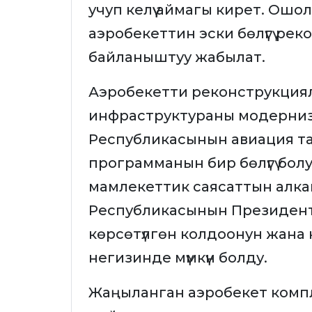
учуп келүү аймагы кирет. Ошол
аэробекеттин эски бөлүгү ре
байланыштуу жабылат.
Аэробекетти реконструкция
инфраструктураны модерниз
Республикасынын авиация тарм
программанын бир бөлүгү бол
мамлекеттик саясаттын алк
Республикасынын Президен
көрсөтүлгөн колдоонун жана
негизинде мүмкүн болду.
Жаңыланган аэробекет комплек