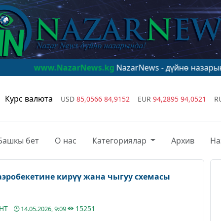
.NazarNews.kg
NazarNews - дүйнө назарында!
www.Na
Курс валюта
USD
85,0566
84,9152
EUR
94,2895
94,0521
R
Башкы бет
О нас
Категориялар
Архив
На
аэробекетине кирүү жана чыгуу схемасы
АНТ
15251
14.05.2026, 9:09