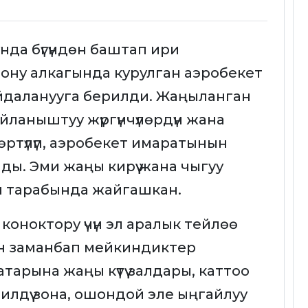
нда бүгүндөн баштап ири
ну алкагында курулган аэробекет
айдаланууга берилди. Жаңыланган
аныштуу жүргүнчүлөрдүн жана
гөртүлүп, аэробекет имаратынын
ы. Эми жаңы кирүү жана чыгуу
 тарабында жайгашкан.
 коноктору үчүн эл аралык тейлөө
н заманбап мейкиндиктер
тарына жаңы күтүү залдары, каттоо
лдүү зона, ошондой эле ыңгайлуу