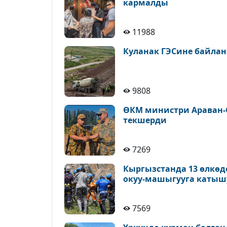
кармалды
11988
Куланак ГЭСине байлан
9808
ӨКМ министри Араван-
текшерди
7269
Кыргызстанда 13 өлкөд
окуу-машыгууга катыш
7569