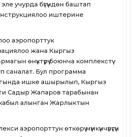
 эле учурда бүгүндөн баштап
конструкциялоо иштерине
лоо аэропорттук
ациялоо жана Кыргыз
агын өнүктүрүү боюнча комплекстүү
уп саналат. Бул программа
агында ишке ашырылып, Кыргыз
ти Садыр Жапаров тарабынан
 кабыл алынган Жарлыктын
си аэропорттун өткөрүү мүмкүнчүлүгүн