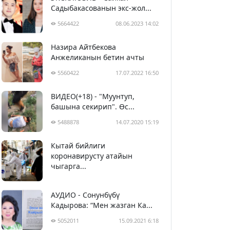
Садыбакасованын экс-жол...
5664422
08.06.2023 14:02
Назира Айтбекова
Анжеликанын бетин ачты
5560422
17.07.2022 16:50
ВИДЕО(+18) - "Муунтуп,
башына секирип". Өс...
5488878
14.07.2020 15:19
Кытай бийлиги
5400060
29.02.2020 23:43
коронавирусту атайын
чыгарга...
АУДИО - Сонунбүбү
Кадырова: “Мен жазган Ка...
5052011
15.09.2021 6:18