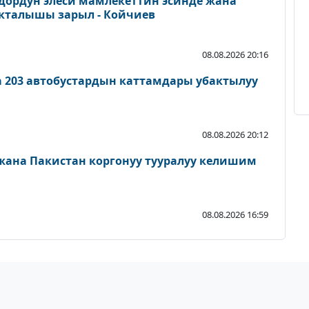
дордун элеси мамлекеттин эсинде жана
акталышы зарыл - Койчиев
08.08.2026 20:16
а 203 автобустардын каттамдары убактылуу
08.08.2026 20:12
 жана Пакистан коргонуу тууралуу келишим
08.08.2026 16:59