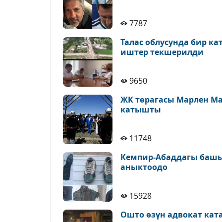
7787
Талас облусунда бир к
иштер текшерилди
9650
ЖК төрагасы Марлен М
катышты
11748
Кемпир-Абаддагы башы
аныктоодо
15928
Ошто өзүн адвокат кат