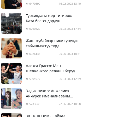
6470590
16.02.2023 13:40
Түркиядагы жер титирөө:
Каза болгондордун ...
6260822
05.03.2023 17:54
Жаш жубайлар нике түнүндө
табышмактуу түрд...
6026135
05.06.2023 10:51
Алекса Грассо: Мен
Шевченкого реванш берүү...
5904977
06.03.2023 12:49
Элдик пикир: Анжелика
Айчүрөк Иманалиеваны...
5733648
22.06.2022 10:58
ЭКСКЛЮЗИВ - Сайкал