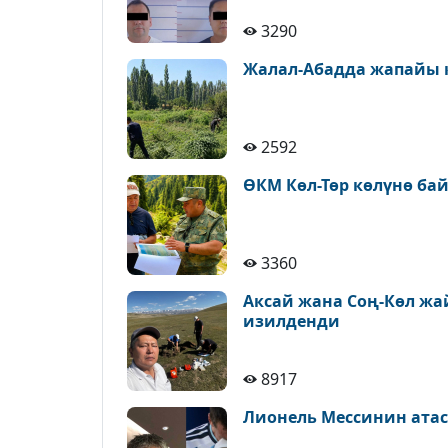
3290
Жалал-Абадда жапайы 
2592
ӨКМ Көл-Төр көлүнө ба
3360
Аксай жана Соң-Көл ж
изилденди
8917
Лионель Мессинин атас