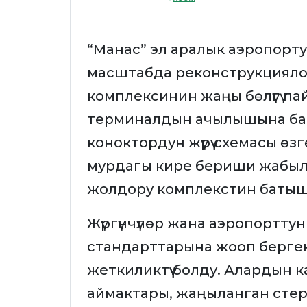
“Манас” эл аралык аэропорту
масштабда реконструкциялоо
комплексинин жаңы бөлүгү п
терминалдын ачылышына байл
коноктордун жүрүү схемасы өз
мурдагы кире бериши жабылд
жолдору комплекстин батыш
Жүргүнчүлөр жана аэропорттун
стандарттарына жооп берге
жеткиликтүү болду. Алардын ка
аймактары, жаңыланган стери