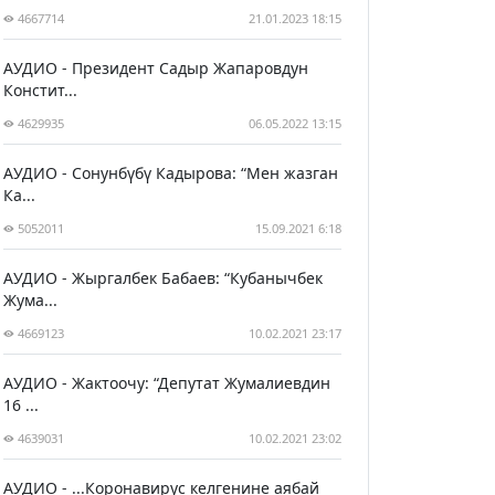
4667714
21.01.2023 18:15
АУДИО - Президент Садыр Жапаровдун
Констит...
4629935
06.05.2022 13:15
АУДИО - Сонунбүбү Кадырова: “Мен жазган
Ка...
5052011
15.09.2021 6:18
АУДИО - Жыргалбек Бабаев: “Кубанычбек
Жума...
4669123
10.02.2021 23:17
АУДИО - Жактоочу: “Депутат Жумалиевдин
16 ...
4639031
10.02.2021 23:02
АУДИО - ...Коронавирус келгенине аябай