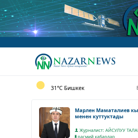
www.Naza
31°C
Бишкек
Марлен Маматалиев кы
менен куттуктады
Журналист: АЙСУЛУУ ТАЛ
расмий кабарлар