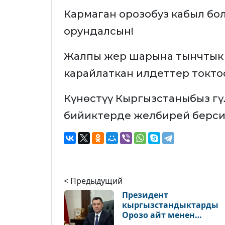
Кармаган орозобуз кабыл бол
орундалсын!
Жалпы жер шарына тынчтык о
карайлаткан илдеттер токто
Күнөстүү Кыргызстаныбыз гү
бийиктерде желбирей берси
< Предыдущий
Президент
кыргызстандыктарды
Орозо айт менен