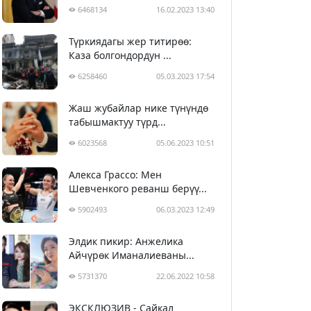
6468134
16.02.2023 13:40
Түркиядагы жер титирөө:
Каза болгондордун ...
6258460
05.03.2023 17:54
Жаш жубайлар нике түнүндө
табышмактуу түрд...
6023568
05.06.2023 10:51
Алекса Грассо: Мен
Шевченкого реванш берүү...
5902493
06.03.2023 12:49
Элдик пикир: Анжелика
Айчүрөк Иманалиеваны...
5731370
22.06.2022 10:58
ЭКСКЛЮЗИВ - Сайкал