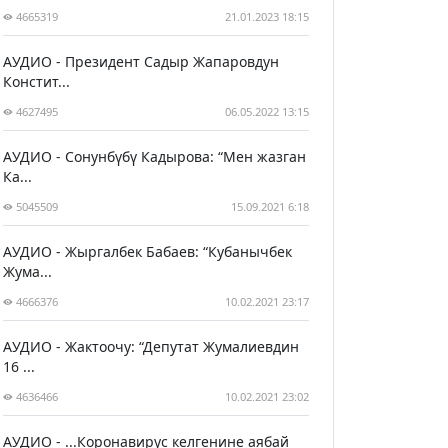
4665319
21.01.2023 18:15
АУДИО - Президент Садыр Жапаровдун
Констит...
4627495
06.05.2022 13:15
АУДИО - Сонунбүбү Кадырова: “Мен жазган
Ка...
5045509
15.09.2021 6:18
АУДИО - Жыргалбек Бабаев: “Кубанычбек
Жума...
4666376
10.02.2021 23:17
АУДИО - Жактоочу: “Депутат Жумалиевдин
16 ...
4636466
10.02.2021 23:02
АУДИО - ...Коронавирус келгенине аябай