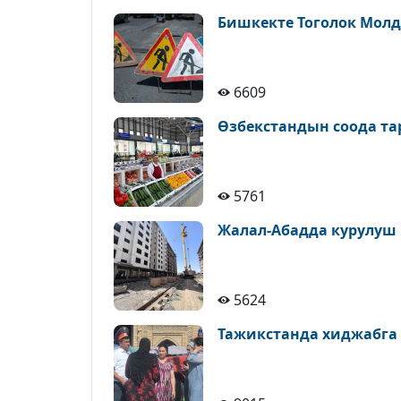
Бишкекте Тоголок Молд
6609
Өзбекстандын соода т
5761
Жалал-Абадда курулуш
5624
Тажикстанда хиджабга