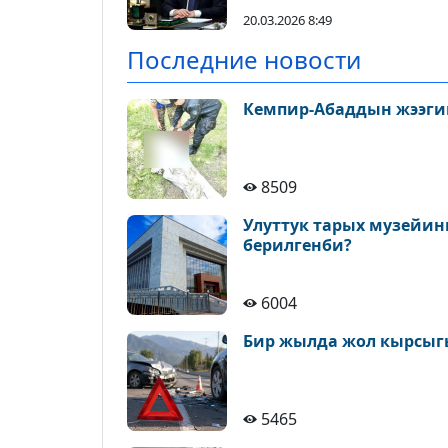
куттуктады
20.03.2026 8:49
Последние новости
Кемпир-Абаддын жээги
8509
Улуттук тарых музейин
берилгенби?
6004
Бир жылда жол кырсыгы
5465