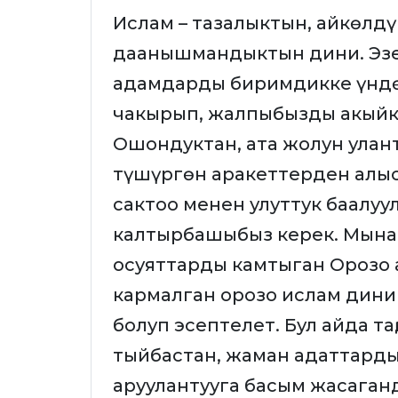
Ислам – тазалыктын, айкөлдү
даанышмандыктын дини. Эзел
адамдарды биримдикке үндөп
чакырып, жалпыбызды акыйка
Ошондуктан, ата жолун улан
түшүргөн аракеттерден алыс
сактоо менен улуттук баалуу
калтырбашыбыз керек. Мына 
осуяттарды камтыган Орозо 
кармалган орозо ислам дин
болуп эсептелет. Бул айда та
тыйбастан, жаман адаттарды
аруулантууга басым жасаган