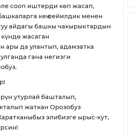
эле сооп иштерди көп жасап,
башкаларга кең пейилдик менен
ттуу айдагы башкы чакырыктардын
0 күндө жасаган
ары да улантып, адамзатка
улганда гана негизги
обуз.
р!
өрүн утурлай башталып,
кталып жаткан Орозобуз
Жаратканыбыз элибизге ырыс-кут,
рсин!