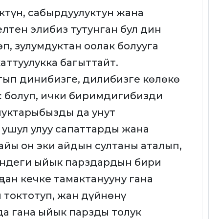
ктүн, сабырдуулуктун жана
тен элибиз тутунган бул дин
, зулумдуктан оолак болууга
ттуулукка багыттайт.
тып динибизге, дилибизге көлөкө
 болуп, ички биримдигибизди
луктарыбызды да унут
ушул улуу сапаттарды жана
айы он эки айдын султаны аталып,
индеги ыйык парздардын бири
ңдан кечке тамактанууну гана
 токтотуп, жан дүйнөнү
да гана ыйык парзды толук