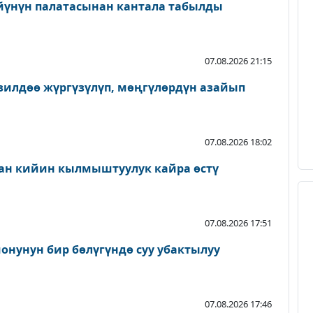
йүнүн палатасынан кантала табылды
07.08.2026 21:15
зилдөө жүргүзүлүп, мөңгүлөрдүн азайып
07.08.2026 18:02
ан кийин кылмыштуулук кайра өстү
07.08.2026 17:51
онунун бир бөлүгүндө суу убактылуу
07.08.2026 17:46