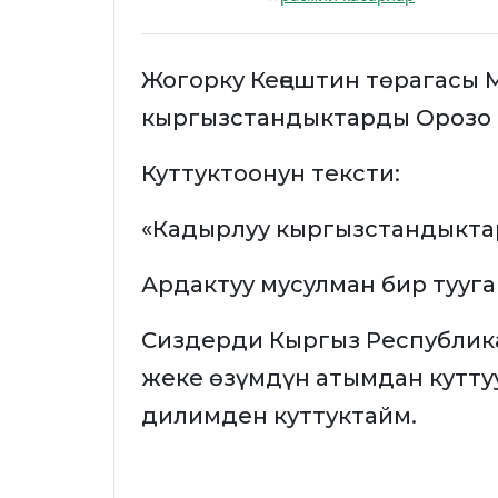
Жогорку Кеңештин төрагасы
кыргызстандыктарды Орозо 
Куттуктоонун тексти:
«Кадырлуу кыргызстандыкта
Ардактуу мусулман бир тууга
Сиздерди Кыргыз Республи
жеке өзүмдүн атымдан кутту
дилимден куттуктайм.