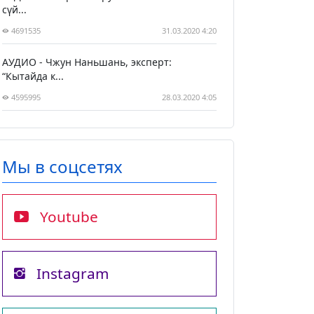
сүй...
4691535
31.03.2020 4:20
АУДИО - Чжун Наньшань, эксперт:
“Кытайда к...
4595995
28.03.2020 4:05
Мы в соцсетях
Youtube
Instagram