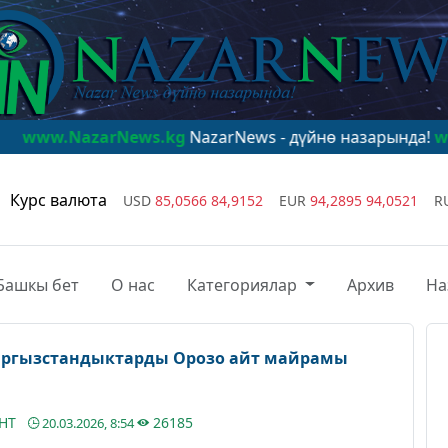
rNews.kg
NazarNews - дүйнө назарында!
www.NazarNew
Курс валюта
USD
85,0566
84,9152
EUR
94,2895
94,0521
R
Башкы бет
О нас
Категориялар
Архив
На
ргызстандыктарды Орозо айт майрамы
АНТ
26185
20.03.2026, 8:54