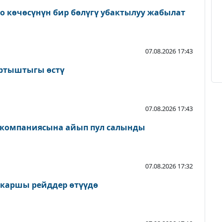
о көчөсүнүн бир бөлүгү убактылуу жабылат
07.08.2026 17:43
артыштыгы өстү
07.08.2026 17:43
 компаниясына айып пул салынды
07.08.2026 17:32
 каршы рейддер өтүүдө