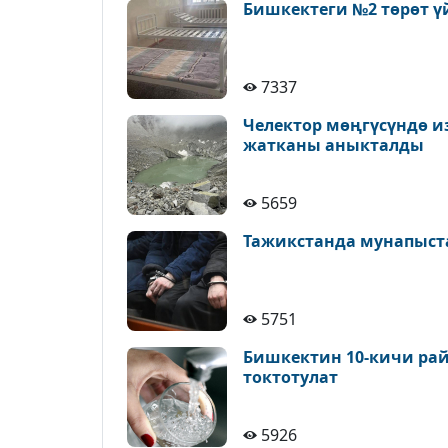
Бишкектеги №2 төрөт ү
7337
Челектор мөңгүсүндө и
жатканы аныкталды
5659
Тажикстанда мунапыст
5751
Бишкектин 10-кичи рай
токтотулат
5926