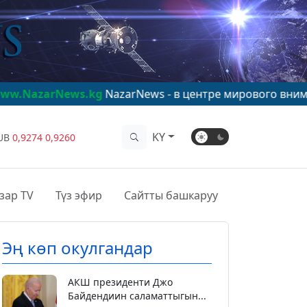
s.kg
NazarNews - в центре мирового внимания!
www.Na
KY
UB
0,9274
0,9260
зар TV
Түз эфир
Сайтты башкаруу
Эң көп окулгандар
АКШ президенти Джо
Байдендиин саламаттыгын...