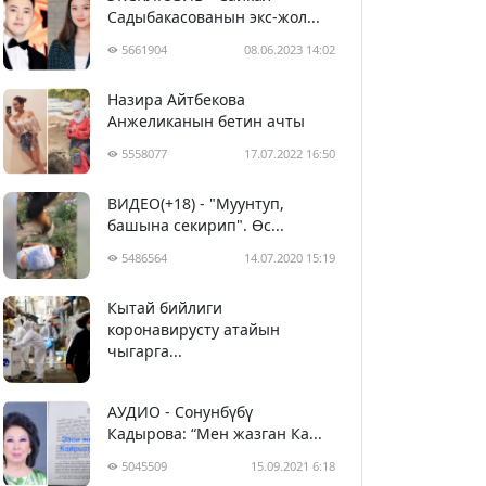
Садыбакасованын экс-жол...
5661904
08.06.2023 14:02
Назира Айтбекова
Анжеликанын бетин ачты
5558077
17.07.2022 16:50
ВИДЕО(+18) - "Муунтуп,
башына секирип". Өс...
5486564
14.07.2020 15:19
Кытай бийлиги
5397553
29.02.2020 23:43
коронавирусту атайын
чыгарга...
АУДИО - Сонунбүбү
Кадырова: “Мен жазган Ка...
5045509
15.09.2021 6:18