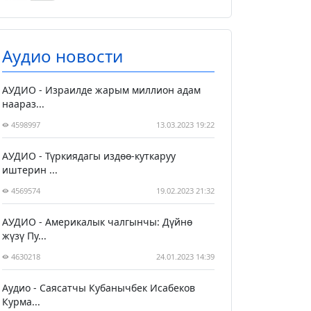
Аудио новости
АУДИО - Израилде жарым миллион адам
наараз...
4598997
13.03.2023 19:22
АУДИО - Түркиядагы издөө-куткаруу
иштерин ...
4569574
19.02.2023 21:32
АУДИО - Америкалык чалгынчы: Дүйнө
жүзү Пу...
4630218
24.01.2023 14:39
Аудио - Саясатчы Кубанычбек Исабеков
Курма...