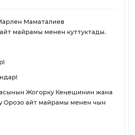
 Марлен Маматалиев
айт майрамы менен куттуктады.
р!
ндар!
касынын Жогорку Кеӊешинин жана
у Орозо айт майрамы менен чын