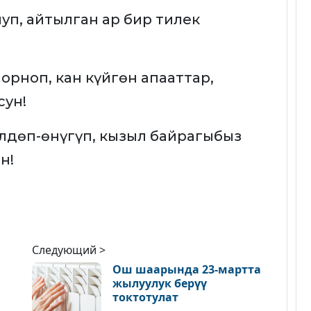
уп, айтылган ар бир тилек
рноп, кан күйгөн апааттар,
сун!
лдөп-өнүгүп, кызыл байрагыбыз
н!
Следующий >
Ош шаарында 23-мартта
жылуулук берүү
токтотулат