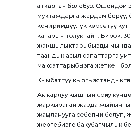
аткарган болобуз. Ошондой 
муктаждарга жардам берүү, 
кечиримдүүлүк көрсөтүү ку
катарын толуктайт. Бирок, 3
жакшылыктарыбызды мындан 
таандык асыл сапаттарга умт
максаттарыбызга жеткен бол
Кымбаттуу кыргызстандыкта
Ак карлуу кыштын соңку күнд
жаркыраган жазда жыйынты
жаңыланууга себепчи болуп, 
жергебизге бакубатчылык бе