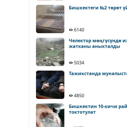
Бишкектеги №2 төрөт ү
6140
Челектор мөңгүсүндө и
жатканы аныкталды
5034
Тажикстанда мунапыст
4850
Бишкектин 10-кичи рай
токтотулат