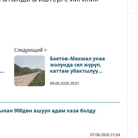
Следующий >
Баетов–Макмал унаа
жолунда сел жүрүп,
каттам убактылуу
токтотулду
06.06.2026 20:01
нан 900дөн ашуун адам каза болду
07.08.2026 21:24