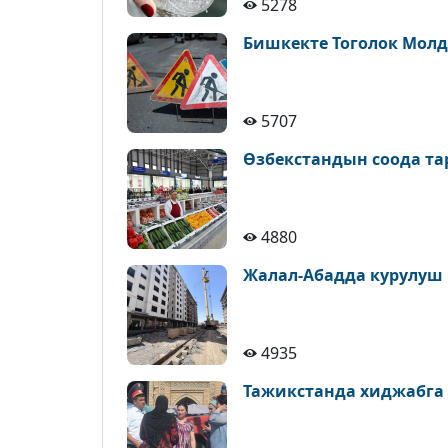
5278
Бишкекте Тоголок Молд
5707
Өзбекстандын соода т
4880
Жалал-Абадда курулуш
4935
Тажикстанда хиджабга