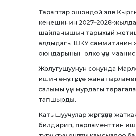
Тараптар ошондой эле Кырг
кеңешинин 2027–2028-жылдарг
шайланышын тарыхый жетиш
алдыдагы ШКУ саммитинин ж
оюндарынын өлкө үчүн маанис
Жолугушуунун соңунда Марл
ишин өнүктүрүүгө жана парла
салымы үчүн мурдагы төрага
тапшырды.
Катышуучулар жүргүзүлүп жат
билдирип, парламенттин ишмерд
туруктуу өнүгүүсүн камсыздоо