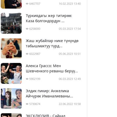
6467707
16.02.2023 13:40
Түркиядагы жер титирөө:
Каза болгондордун ...
6258000
05.03.2023 17:54
Жаш жубайлар нике түнүндө
табышмактуу түрд...
6022987
05.06.2023 10:51
Алекса Грассо: Мен
Шевченкого реванш берүү...
5902199
06.03.2023 12:49
Элдик пикир: Анжелика
Айчүрөк Иманалиеваны...
5730674
22.06.2022 10:58
ЭКСКЛЮЗИВ - Сайкал