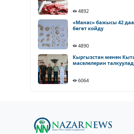
4892
«Манас» бажысы 42 да
бөгөт койду
4890
Кыргызстан менен Кыт
маселелерин талкуула
6064