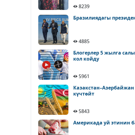
8239
Бразилиядагы президе
4885
Блогерлер 5 жылга сал
кол койду
5961
Казакстан–Азербайжан
күчтөйт
5843
Америкада уй этинин б