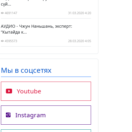
сүй...
4691147
31.03.2020 4:20
АУДИО - Чжун Наньшань, эксперт:
“Кытайда к...
4595573
28.03.2020 4:05
Мы в соцсетях
Youtube
Instagram