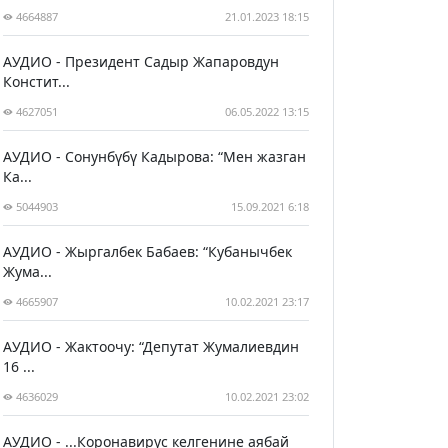
4664887
21.01.2023 18:15
АУДИО - Президент Садыр Жапаровдун
Констит...
4627051
06.05.2022 13:15
АУДИО - Сонунбүбү Кадырова: “Мен жазган
Ка...
5044903
15.09.2021 6:18
АУДИО - Жыргалбек Бабаев: “Кубанычбек
Жума...
4665907
10.02.2021 23:17
АУДИО - Жактоочу: “Депутат Жумалиевдин
16 ...
4636029
10.02.2021 23:02
АУДИО - ...Коронавирус келгенине аябай