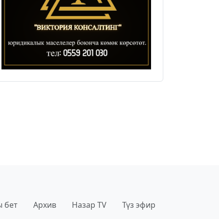
 бет
Архив
Назар TV
Түз эфир