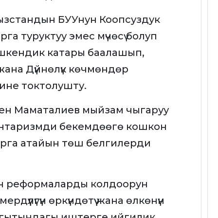
ызстандын БУУнун Коопсуздук
а туруктуу эмес мүчөсү болуп
кендик катары баалашып,
ана Дүйнөлүк көчмөндөр
ине токтолушту.
ен Маматалиев мыйзам чыгаруу
ментаризмди бекемдөөгө кошкон
ларга атайын төш белгилерди
кан реформаларды колдоорун
үүлүгүн өркүндөтүү жана өлкөнүн
 багытындагы иштерге ийгилик