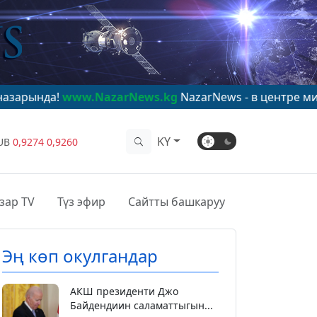
w.NazarNews.kg
NazarNews - в центре мирового вним
KY
UB
0,9274
0,9260
зар TV
Түз эфир
Сайтты башкаруу
Эң көп окулгандар
АКШ президенти Джо
Байдендиин саламаттыгын...