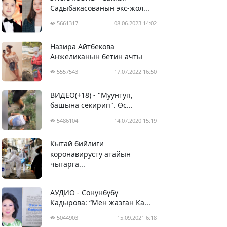
Садыбакасованын экс-жол...
5661317
08.06.2023 14:02
Назира Айтбекова
Анжеликанын бетин ачты
5557543
17.07.2022 16:50
ВИДЕО(+18) - "Муунтуп,
башына секирип". Өс...
5486104
14.07.2020 15:19
Кытай бийлиги
5396943
29.02.2020 23:43
коронавирусту атайын
чыгарга...
АУДИО - Сонунбүбү
Кадырова: “Мен жазган Ка...
5044903
15.09.2021 6:18