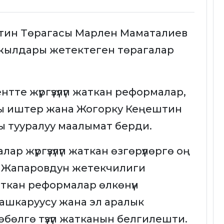
ештин Төрагасы Марлен Маматалиев
 жылдары жетектеген төрагалар
тте жүргүзүлүп жаткан реформалар,
гы иштер жана Жогорку Кеңештин
иясы тууралуу маалымат берди.
р жүргүзүлүп жаткан өзгөрүүлөргө оң
р Жапаровдун жетекчилиги
кан реформалар өлкөнүн
ашкаруусу жана эл аралык
өбөлгө түзүп жатканын белгилешти.