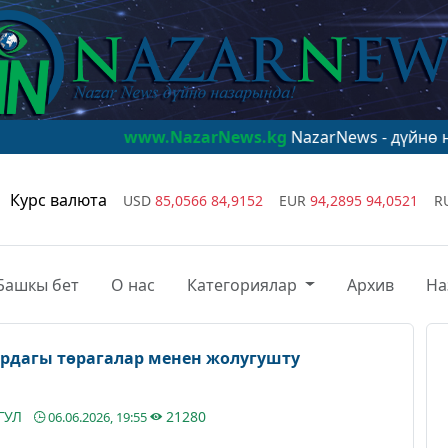
www.NazarNews.kg
NazarNews - дүйнө назарында!
ww
Курс валюта
USD
85,0566
84,9152
EUR
94,2895
94,0521
R
Башкы бет
О нас
Категориялар
Архив
На
рдагы төрагалар менен жолугушту
ГУЛ
21280
06.06.2026, 19:55