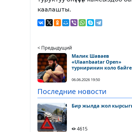
каалашты.
< Предыдущий
Малик Шаваев
«Ulaanbaatar Open»
турниринин коло байге
ээси болду
06.06.2026 19:50
Последние новости
Бир жылда жол кырсыгы
4615