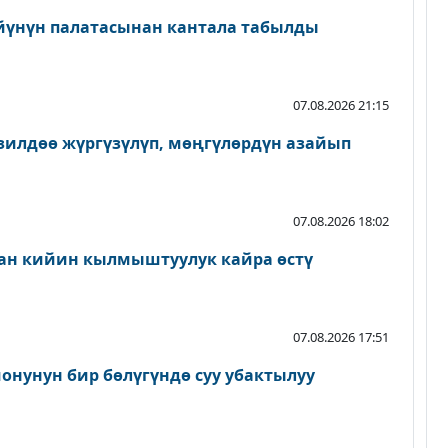
йүнүн палатасынан кантала табылды
07.08.2026 21:15
зилдөө жүргүзүлүп, мөңгүлөрдүн азайып
07.08.2026 18:02
ан кийин кылмыштуулук кайра өстү
07.08.2026 17:51
онунун бир бөлүгүндө суу убактылуу