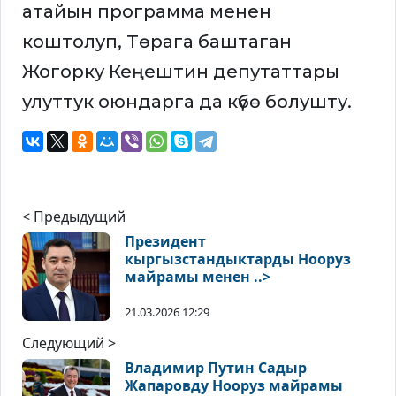
атайын программа менен
коштолуп, Төрага баштаган
Жогорку Кеңештин депутаттары
улуттук оюндарга да күбө болушту.
< Предыдущий
Президент
кыргызстандыктарды Нооруз
майрамы менен ..>
21.03.2026 12:29
Следующий >
Владимир Путин Садыр
Жапаровду Нооруз майрамы