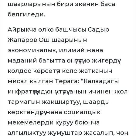
шаарларынын бири экенин баса
белгиледи.
Айрыкча өлкө башчысы Садыр
Жапаров Ош шаарынын
экономикалык, илимий жана
маданий багытта өнүгүүсүнө жигердүү
колдоо көрсөтүп келе жатканын
мисал кылган Төрага: “Калаадагы
инфратүзүмдү өнүктүрүү, анын ичинен жол
тармагын жакшыртуу, шаарды
көрктөндүрүү жана социалдык
мекемелерди куруу боюнча
алгылыктуу жумуштар жасалып, чоң