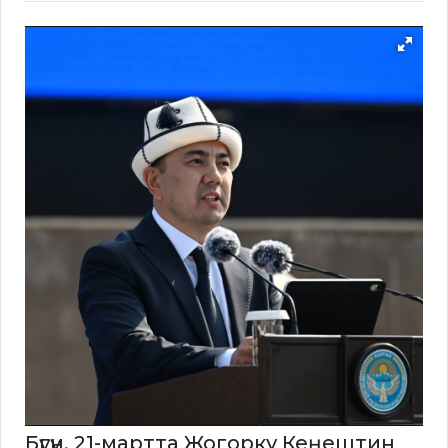
Бүгүн, 21-мартта Жогорку Кеңештин