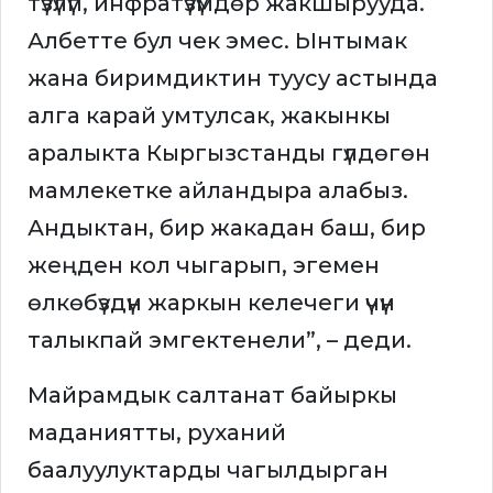
түзүлүп, инфратүзүмдөр жакшырууда.
Албетте бул чек эмес. Ынтымак
жана биримдиктин туусу астында
алга карай умтулсак, жакынкы
аралыкта Кыргызстанды гүлдөгөн
мамлекетке айландыра алабыз.
Андыктан, бир жакадан баш, бир
жеңден кол чыгарып, эгемен
өлкөбүздүн жаркын келечеги үчүн
талыкпай эмгектенели”, – деди.
Майрамдык салтанат байыркы
маданиятты, руханий
баалуулуктарды чагылдырган