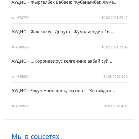
АУДИО - Жыргалбек Бабаев: “Кубанычбек Жума...
4670799
10.02.2021 23:17
АУДИО - Жактоочу: “Депутат Жумалиевдин 16 ...
4640658
10.02.2021 23:02
АУДИО - ...Коронавирус келгенине аябай сүй...
4695682
31.03.2020 4:20
АУДИО - Чжун Наньшань, эксперт: “Кытайда к...
4600022
28.03.2020 4:05
Мы в соцсетях