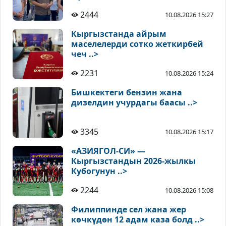
2444
10.08.2026 15:27
Кыргызстанда айрым
маселелерди сотко жеткирбей
чеч ..>
2231
10.08.2026 15:24
Бишкектеги бензин жана
дизелдин учурдагы баасы ..>
3345
10.08.2026 15:17
«АЗИЯГОЛ-СИ» —
Кыргызстандын 2026-жылкы
Кубогунун ..>
2244
10.08.2026 15:08
Филиппинде сел жана жер
көчкүдөн 12 адам каза болд ..>