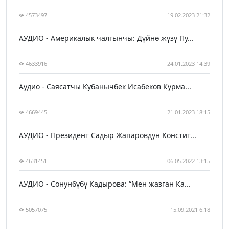
4573497
19.02.2023 21:32
АУДИО - Америкалык чалгынчы: Дүйнө жүзү Пу...
4633916
24.01.2023 14:39
Аудио - Саясатчы Кубанычбек Исабеков Курма...
4669445
21.01.2023 18:15
АУДИО - Президент Садыр Жапаровдун Констит...
4631451
06.05.2022 13:15
АУДИО - Сонунбүбү Кадырова: “Мен жазган Ка...
5057075
15.09.2021 6:18