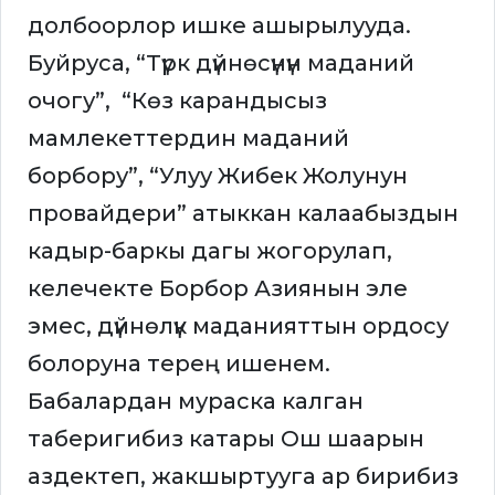
долбоорлор ишке ашырылууда.
Буйруса, “Түрк дүйнөсүнүн маданий
очогу”, “Көз карандысыз
мамлекеттердин маданий
борбору”, “Улуу Жибек Жолунун
провайдери” атыккан калаабыздын
кадыр-баркы дагы жогорулап,
келечекте Борбор Азиянын эле
эмес, дүйнөлүк маданияттын ордосу
болоруна терең ишенем.
Бабалардан мураска калган
таберигибиз катары Ош шаарын
аздектеп, жакшыртууга ар бирибиз