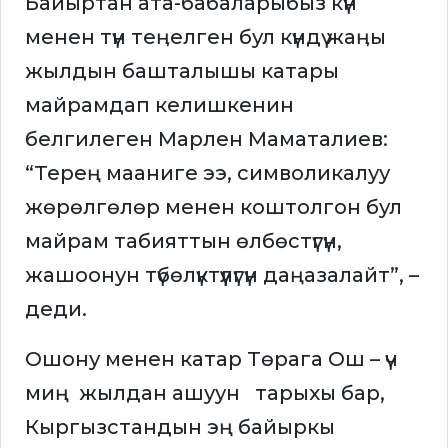
Байыртан ата-бабаларыбыз күн
менен түн теӊелген бул күндү жаӊы
жылдын башталышы катары
майрамдап келишкенин
белгилеген Марлен Маматалиев:
“Терең мааниге ээ, символикалуу
жөрөлгөлөр менен коштолгон бул
майрам табияттын өлбөстүгүн,
жашоонун түбөлүктүүлүгүн даңазалайт”, –
деди.
Ошону менен катар Төрага Ош – үч
миң жылдан ашуун тарыхы бар,
Кыргызстандын эң байыркы