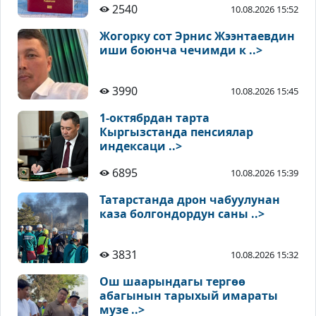
2540
10.08.2026 15:52
Жогорку сот Эрнис Жээнтаевдин
иши боюнча чечимди к ..>
3990
10.08.2026 15:45
1-октябрдан тарта
Кыргызстанда пенсиялар
индексаци ..>
6895
10.08.2026 15:39
Татарстанда дрон чабуулунан
каза болгондордун саны ..>
3831
10.08.2026 15:32
Ош шаарындагы тергөө
абагынын тарыхый имараты
музе ..>