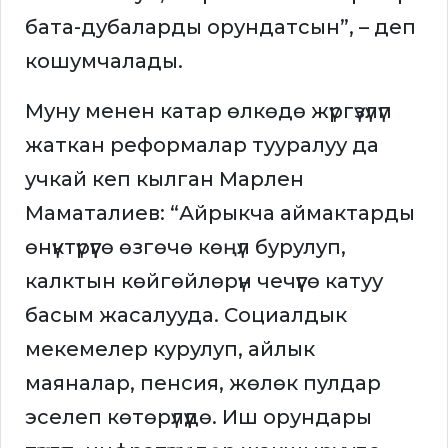
бата-дубаларды орундатсын”, – деп
кошумчалады.
Муну менен катар өлкөдө жүргүзүлүп
жаткан реформалар тууралуу да
учкай кеп кылган Марлен
Маматалиев: “Айрыкча аймактарды
өнүктүрүүгө өзгөчө көңүл бурулуп,
калктын көйгөйлөрүн чечүүгө катуу
басым жасалууда. Социалдык
мекемелер курулуп, айлык
маяналар, пенсия, жөлөк пулдар
эселеп көтөрүлүүдө. Иш орундары