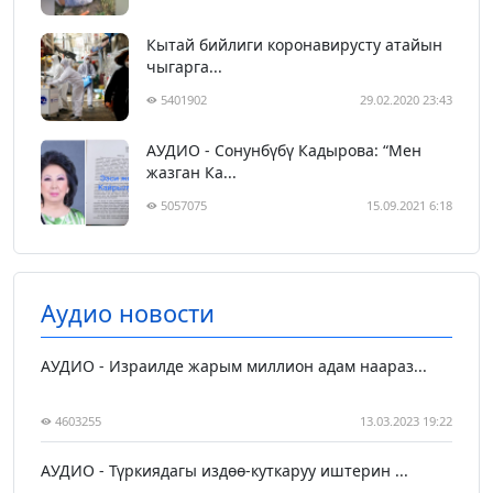
Кытай бийлиги коронавирусту атайын
чыгарга...
5401902
29.02.2020 23:43
АУДИО - Сонунбүбү Кадырова: “Мен
жазган Ка...
5057075
15.09.2021 6:18
Аудио новости
АУДИО - Израилде жарым миллион адам наараз...
4603255
13.03.2023 19:22
АУДИО - Түркиядагы издөө-куткаруу иштерин ...