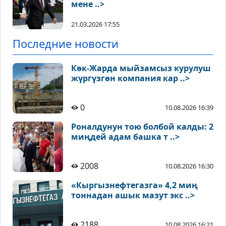
мене ..>
21.03.2026 17:55
Последние новости
Көк-Жарда мыйзамсыз курулуш
жүргүзгөн компания кар ..>
0
10.08.2026 16:39
Роналдунун тою болбой калды: 2
миңдей адам башка т ..>
2008
10.08.2026 16:30
«Кыргызнефтегазга» 4,2 миң
тоннадан ашык мазут экс ..>
2188
10.08.2026 16:21