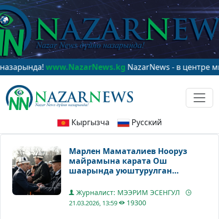
а!
www.NazarNews.kg
NazarNews - в центре мирового 
Кыргызча
Русский
Марлен Маматалиев Нооруз
майрамына карата Ош
шаарында уюштурулган
салтанатка катышты
Журналист: МЭЭРИМ ЭСЕНГУЛ
19300
21.03.2026, 13:59