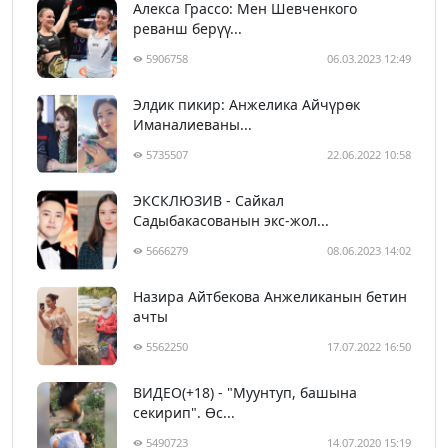
Алекса Грассо: Мен Шевченкого
реванш берүү...
5906758
06.03.2023 12:49
Элдик пикир: Анжелика Айчүрөк
Иманалиеваны...
5735507
22.06.2022 10:58
ЭКСКЛЮЗИВ - Сайкал
Садыбакасованын экс-жол...
5666279
08.06.2023 14:02
Назира Айтбекова Анжеликанын бетин
ачты
5562250
17.07.2022 16:50
ВИДЕО(+18) - "Муунтуп, башына
секирип". Өс...
5490723
14.07.2020 15:19