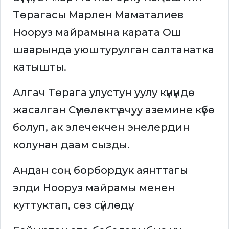
Төрагасы Марлен Маматалиев
Нооруз майрамына карата Ош
шаарында уюштурулган салтанатка
катышты.
Алгач Төрага улустун уулу күнүндө
жасалган Сүмөлөктү ачуу аземине күбө
болуп, ак элечекчен энелердин
колунан даам сызды.
Андан соң борбордук аянттагы
элди Нооруз майрамы менен
куттуктап, сөз сүйлөдү.