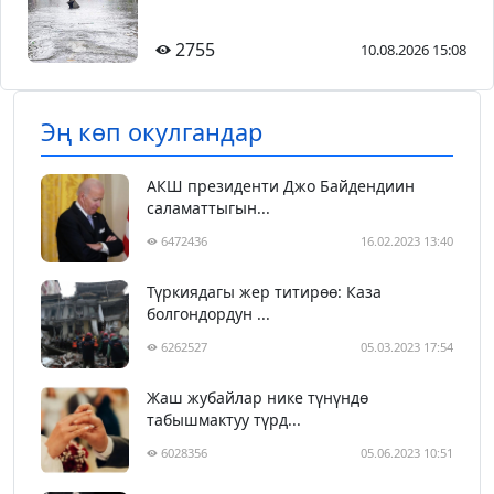
2755
10.08.2026 15:08
Эң көп окулгандар
АКШ президенти Джо Байдендиин
саламаттыгын...
6472436
16.02.2023 13:40
Түркиядагы жер титирөө: Каза
болгондордун ...
6262527
05.03.2023 17:54
Жаш жубайлар нике түнүндө
табышмактуу түрд...
6028356
05.06.2023 10:51