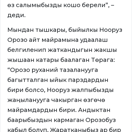
өз салымыбызды кошо берели”, –
деди.
Мындан тышкары, быйылкы Нооруз
Орозо айт майрамына удаалаш
белгиленип жаткандыгын жакшы
жышаан катары баалаган Төрага:
“Орозо руханий тазаланууга
багытталган ыйык парздардын
бири болсо, Нооруз жалпыбызды
жаңыланууга чакырган өзгөчө
майрамдардын бири. Андыктан
баарыбыздын кармаган Орозобуз
кабыл болуп, Жаратканыбыз ар бир