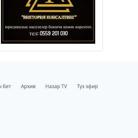
 бет
Архив
Назар TV
Түз эфир