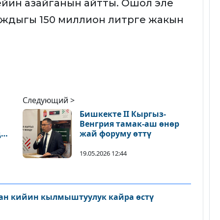
ейин азайганын айтты. Ошол эле
таждыгы 150 миллион литрге жакын
Следующий >
Бишкекте II Кыргыз-
Венгрия тамак-аш өнөр
дук
жай форуму өттү
19.05.2026 12:44
ан кийин кылмыштуулук кайра өстү