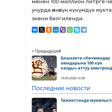
менен 100 миллион литрге ч
учурда өлкөнүн күнүмдүк мук
экени белгиленди.
< Предыдущий
Бишкекте «Көчмөндөр
оюндарына 100 күн
калды» аттуу электрон
такта орнотулат
19.05.2026 12:38
Последние новости
Тажикстанда мунапыст