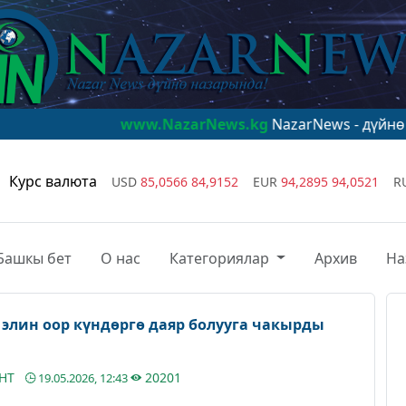
www.NazarNews.kg
NazarNews - дүйнө назарында!
Курс валюта
USD
85,0566
84,9152
EUR
94,2895
94,0521
R
Башкы бет
О нас
Категориялар
Архив
На
элин оор күндөргө даяр болууга чакырды
АНТ
20201
19.05.2026, 12:43