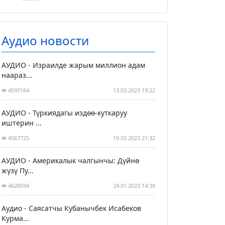
Аудио новости
АУДИО - Израилде жарым миллион адам
наараз...
4597164
13.03.2023 19:22
АУДИО - Түркиядагы издөө-куткаруу
иштерин ...
4567725
19.02.2023 21:32
АУДИО - Америкалык чалгынчы: Дүйнө
жүзү Пу...
4628594
24.01.2023 14:39
Аудио - Саясатчы Кубанычбек Исабеков
Курма...