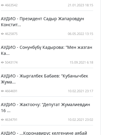
4663542
21.01.2023 18:15
АУДИО - Президент Садыр Жапаровдун
Констит...
4625875
06.05.2022 13:15
АУДИО - Сонунбүбү Кадырова: “Мен жазган
Ка...
5043174
15.09.2021 6:18
АУДИО - Жыргалбек Бабаев: “Кубанычбек
Жума...
4664691
10.02.2021 23:17
АУДИО - Жактоочу: “Депутат Жумалиевдин
16 ...
4634791
10.02.2021 23:02
АУДИО - ...Коронавирус келгенине аябай