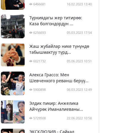
6466681
16.02.2023 13:40
Түркиядагы жер титирөө:
Каза болгондордун ...
6256693
05.03.2023 17:54
Жаш жубайлар нике түнүндө
табышмактуу түрд...
6021732
05.06.2023 10:51
Алекса Грассо: Мен
Шевченкого реванш берүү...
5900898
06.03.2023 12:49
Элдик пикир: Анжелика
Айчүрөк Иманалиеваны...
5729508
22.06.2022 10:58
ЭКСКЛЮЗИВ - Сайкал