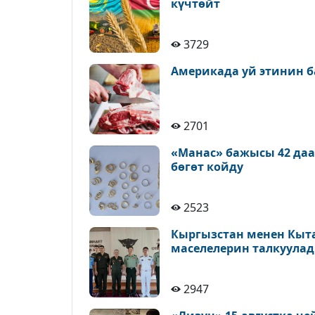
күчтөйт
3729
Америкада уй этинин б
2701
«Манас» бажысы 42 да
бөгөт койду
2523
Кыргызстан менен Кыт
маселелерин талкуула
2947