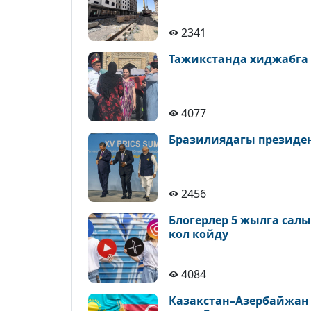
2341
Тажикстанда хиджабга
4077
Бразилиядагы президе
2456
Блогерлер 5 жылга сал
кол койду
4084
Казакстан–Азербайжан