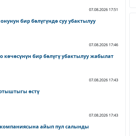
07.08.2026 17:51
онунун бир бөлүгүндө суу убактылуу
07.08.2026 17:46
о көчөсүнүн бир бөлүгү убактылуу жабылат
07.08.2026 17:43
артыштыгы өстү
07.08.2026 17:43
 компаниясына айып пул салынды