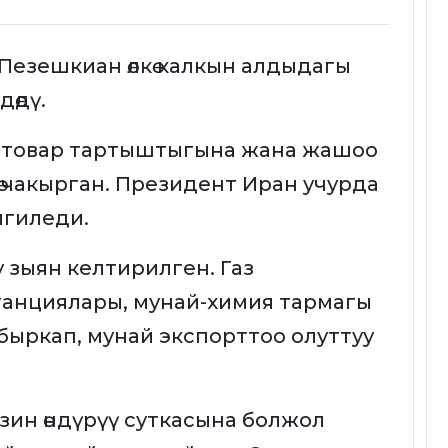
езешкиан өлкө калкын алдыдагы
дөдү.
 товар тартыштыгына жана жашоо
үгө чакырган. Президент Иран учурда
лгиледи.
у зыян келтирилген. Газ
танциялары, мунай-химия тармагы
быркап, мунай экспорттоо олуттуу
ин өндүрүү суткасына болжол