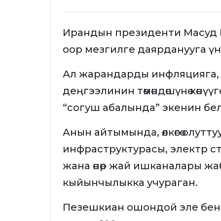
Ирандын президенти Масуд П
оор мезгилге даярданууга үн
Ал жарандарды инфляцияга,
деңгээлинин төмөндөшүнө көнү
“согуш абалында” экенин бе
Анын айтымында, өлкөгө олутту
инфраструктурасы, электр с
жана өнөр жай ишканалары жа
кыйынчылыкка учураган.
Пезешкиан ошондой эле бенз