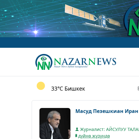
33°C
Бишкек
Масуд Пезешкиан Иран 
Журналист: АЙСУЛУУ ТАЛ
дүйнө жүзүндө