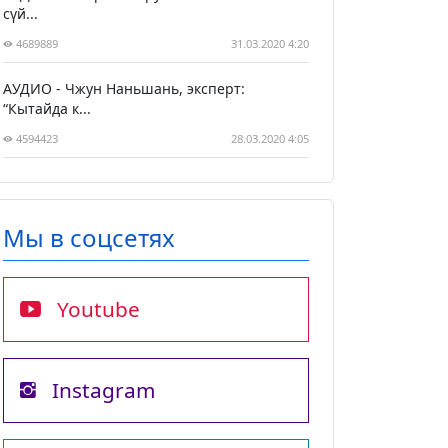
сүй...
4689889
31.03.2020 4:20
АУДИО - Чжун Наньшань, эксперт:
“Кытайда к...
4594423
28.03.2020 4:05
Мы в соцсетях
Youtube
Instagram