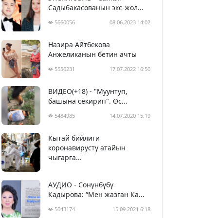
Садыбакасованын экс-жол...
5660056
08.06.2023 14:02
Назира Айтбекова
Анжеликанын бетин ачты
5556231
17.07.2022 16:50
ВИДЕО(+18) - "Муунтуп,
башына секирип". Өс...
5484985
14.07.2020 15:19
Кытай бийлиги
5395619
29.02.2020 23:43
коронавирусту атайын
чыгарга...
АУДИО - Сонунбүбү
Кадырова: “Мен жазган Ка...
5043174
15.09.2021 6:18