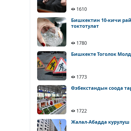
1610
Бишкектин 10-кичи рай
токтотулат
1780
Бишкекте Тоголок Молд
1773
Өзбекстандын соода т
1722
Жалал-Абадда курулуш