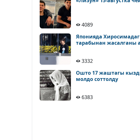
«Лизун» 15-августка ч
4089
Японияда Хиросимадаг
тарабынан жасалганы 
3332
Ошто 17 жаштагы кызды
молдо соттолду
6383