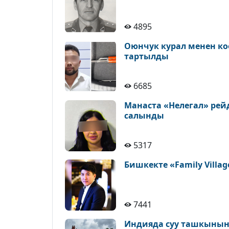
4895
Оюнчук курал менен ко
тартылды
6685
Манаста «Нелегал» рейд
салынды
5317
Бишкекте «Family Vil
7441
Индияда суу ташкынына