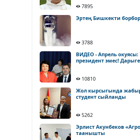
7895
Эртең Бишкекти борбор
3788
ВИДЕО - Апрель окуясы:
президент эмес! Дарыг
10810
Жол кырсыгында жабыр
студент сыйланды
5262
Эрлист Акунбеков «Агр
таанышты