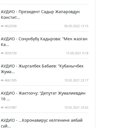
АУДИО - Президент Садыр Жапаровдун
Констит...
4622558
06.05.2022 13:15
АУДИО - Сонунбүбү Кадырова: “Мен жазган
Ка...
5035730
15.09.2021 6:18
АУДИО - Жыргалбек Бабаев: “Кубанычбек
Жума...
4661305
10.02.2021 23:17
АУДИО - Жактоочу: “Депутат Жумалиевдин
16 ...
4631987
10.02.2021 23:02
АУДИО - ...Коронавирус келгенине аябай
сүй...