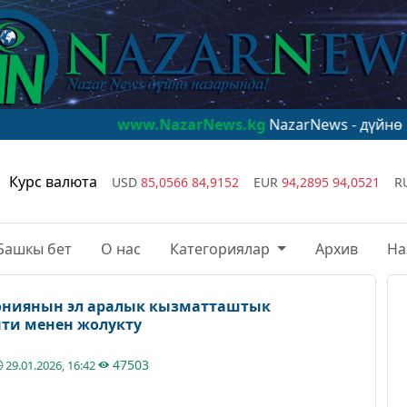
www.NazarNews.kg
NazarNews - дүйнө назарында!
Курс валюта
USD
85,0566
84,9152
EUR
94,2895
94,0521
R
Башкы бет
О нас
Категориялар
Архив
На
ониянын эл аралык кызматташтык
ти менен жолукту
47503
29.01.2026, 16:42