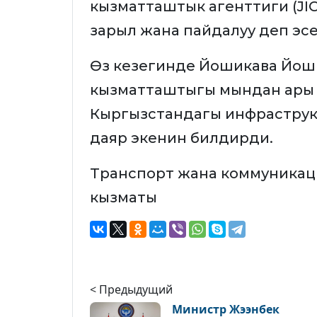
кызматташтык агенттиги (JI
зарыл жана пайдалуу деп эс
Өз кезегинде Йошикава Йо
кызматташтыгы мындан ары 
Кыргызстандагы инфраструк
даяр экенин билдирди.
Транспорт жана коммуникац
кызматы
< Предыдущий
Министр Жээнбек