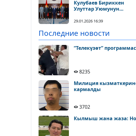
Кулубаев Бириккен
Улуттар Уюмунун
алдындагы тогуз чет
мамлекеттин туруктуу
29.01.2026 16:39
өкүлдөрү менен
Последние новости
жолугушту
“Телекүзөт” программа
8235
Милиция кызматкерине 
кармалды
3702
Кылмыш жана жаза: Но