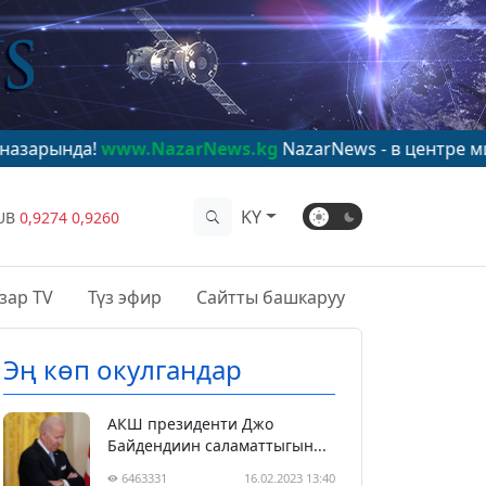
www.NazarNews.kg
NazarNews - в центре мирового вн
KY
UB
0,9274
0,9260
зар TV
Түз эфир
Сайтты башкаруу
Эң көп окулгандар
АКШ президенти Джо
Байдендиин саламаттыгын...
6463331
16.02.2023 13:40