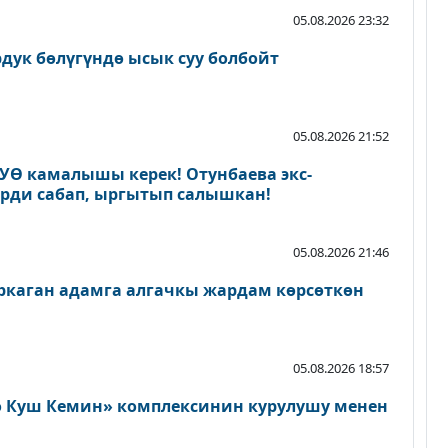
05.08.2026 23:32
дук бөлүгүндө ысык суу болбойт
05.08.2026 21:52
 УӨ камалышы керек! Отунбаева экс-
ерди сабап, ыргытып салышкан!
05.08.2026 21:46
каган адамга алгачкы жардам көрсөткөн
05.08.2026 18:57
о Куш Кемин» комплексинин курулушу менен