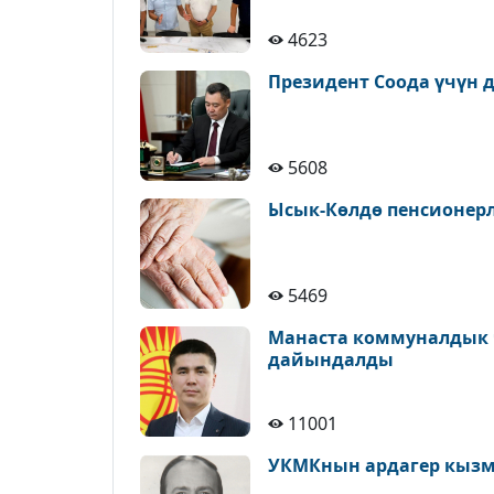
4623
Президент Соода үчүн д
5608
Ысык-Көлдө пенсионерле
5469
Манаста коммуналдык 
дайындалды
11001
УКМКнын ардагер кызм