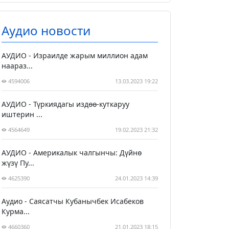
Аудио новости
АУДИО - Израилде жарым миллион адам
наараз...
4594006
13.03.2023 19:22
АУДИО - Түркиядагы издөө-куткаруу
иштерин ...
4564649
19.02.2023 21:32
АУДИО - Америкалык чалгынчы: Дүйнө
жүзү Пу...
4625390
24.01.2023 14:39
Аудио - Саясатчы Кубанычбек Исабеков
Курма...
4660360
21.01.2023 18:15