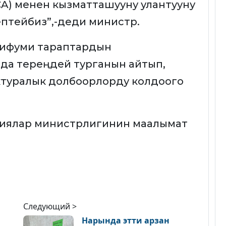
CA) менен кызматташууну улантууну
ептейбиз”,-деди министр.
шифуми тараптардын
да тереңдей турганын айтып,
туралык долбоорлорду колдоого
иялар министрлигинин маалымат
Следующий >
Нарында этти арзан