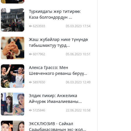
Түркиядагы жер титирөө:
Каза болгондордун ...
6253593
05.03.2023 17:54
Жаш жубайлар нике түнүндө
табышмактуу түрд...
6017962
05.06.2023 10:51
Алекса Грассо: Мен
Шевченкого реванш берүү...
5897650
06.03.2023 12:49
Элдик пикир: Анжелика
Айчүрөк Иманалиеваны...
5725846
22.06.2022 10:58
ЭКСКЛЮЗИВ - Сайкал
Садыбакасованын экс-жол...