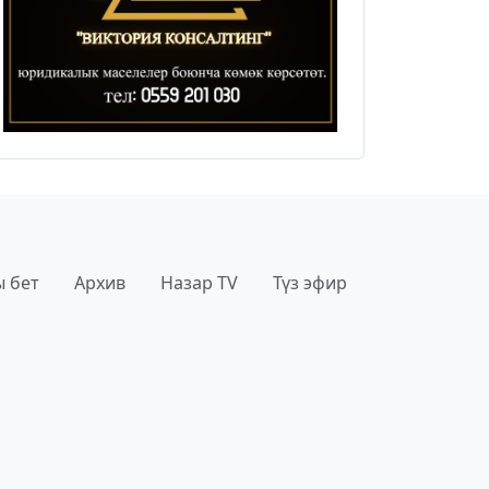
 бет
Архив
Назар TV
Түз эфир