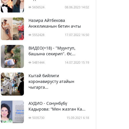
5656524
08.06.2023 14:02
Назира Айтбекова
Анжеликанын бетин ачты
5552428
17.07.2022 16:50
ВИДЕО(+18) - "Муунтуп,
башына секирип". Өс...
5481444
14.07.2020 15:19
Кытай бийлиги
5392460
29.02.2020 23:43
коронавирусту атайын
чыгарга...
АУДИО - Сонунбүбү
Кадырова: “Мен жазган Ка...
5035730
15.09.2021 6:18