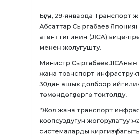
Бүгүн, 29-январда Транспорт
Абсаттар Сыргабаев Япония
агенттигинин (JICA) вице-
менен жолугушту.
Министр Сыргабаев JICAнын 
жана транспорт инфраструк
30дан ашык долбоор ийгилик
төмөндөгүлөргө токтолду.
“Жол жана транспорт инфра
коопсуздугун жогорулатуу ж
системаларды киргизүү багы