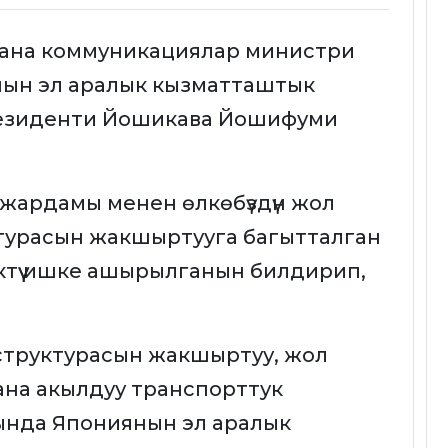
 жана коммуникациялар министри
нын эл аралык кызматташтык
президенти Йошикава Йошифуми
жардамы менен өлкөбүздүн жол
турасын жакшыртууга багытталган
түү ишке ашырылганын билдирип,
структурасын жакшыртуу, жол
ана акылдуу транспорттук
тында Япониянын эл аралык