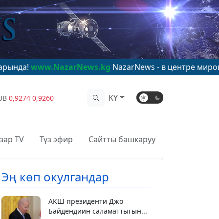
NazarNews.kg
NazarNews - в центре мирового внимани
KY
UB
0,9274
0,9260
зар TV
Түз эфир
Сайтты башкаруу
Эң көп окулгандар
АКШ президенти Джо
Байдендиин саламаттыгын...