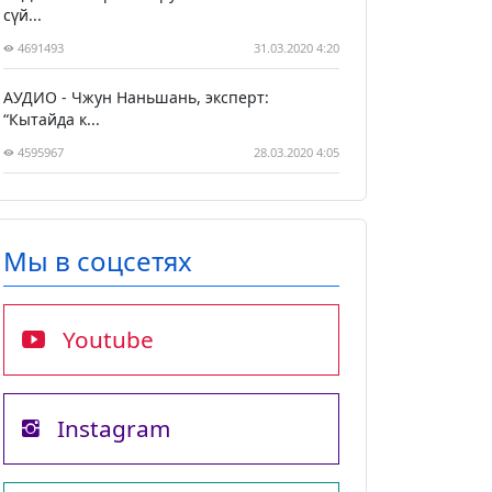
сүй...
4691493
31.03.2020 4:20
АУДИО - Чжун Наньшань, эксперт:
“Кытайда к...
4595967
28.03.2020 4:05
Мы в соцсетях
Youtube
Instagram