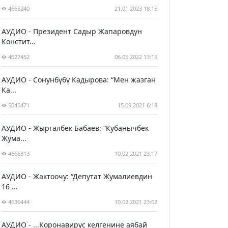
4665240
21.01.2023 18:15
АУДИО - Президент Садыр Жапаровдун
Констит...
4627452
06.05.2022 13:15
АУДИО - Сонунбүбү Кадырова: “Мен жазган
Ка...
5045471
15.09.2021 6:18
АУДИО - Жыргалбек Бабаев: “Кубанычбек
Жума...
4666313
10.02.2021 23:17
АУДИО - Жактоочу: “Депутат Жумалиевдин
16 ...
4636444
10.02.2021 23:02
АУДИО - ...Коронавирус келгенине аябай