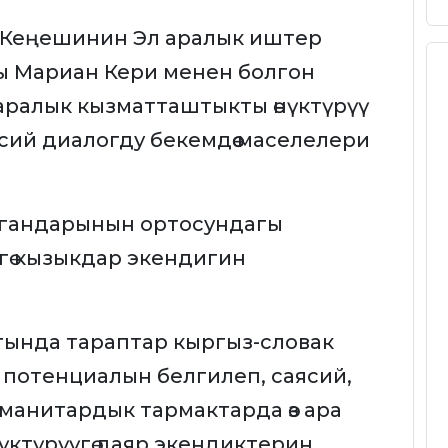
к Кеңешинин Эл аралык иштер
ы Мариан Кери менен болгон
ралык кызматташтыкты өнүктүрүү
ясий диалогду бекемдөө маселелери
ргандарынын ортосундагы
ө кызыкдар экендигин
ында тараптар кыргыз-словак
потенциалын белгилеп, саясий,
манитардык тармактарда өз ара
үктүрүүгө даяр экендиктерин