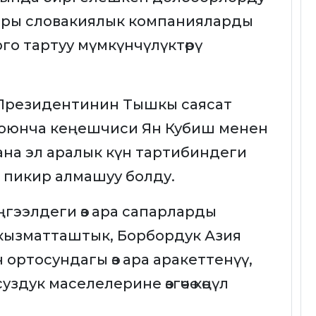
ры словакиялык компанияларды
о тартуу мүмкүнчүлүктөрү
Президентинин Тышкы саясат
боюнча кеңешчиси Ян Кубиш менен
ана эл аралык күн тартибиндеги
 пикир алмашуу болду.
гээлдеги өз ара сапарларды
кызматташтык, Борбордук Азия
ортосундагы өз ара аракеттенүү,
дук маселелерине өзгөчө көңүл