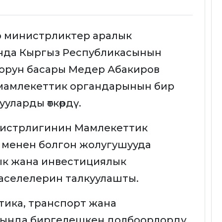
 министрликтер аралык
нда Кыргыз Республикасынын
орун басары Медер Абакиров
мамлекеттик органдарынын бир
уларды өткөрдү.
нистрлигинин Мамлекеттик
менен болгон жолугушууда
ык жана инвестициялык
аселелерин талкуулашты.
етика, транспорт жана
рында биргелешкен долбоорлорду