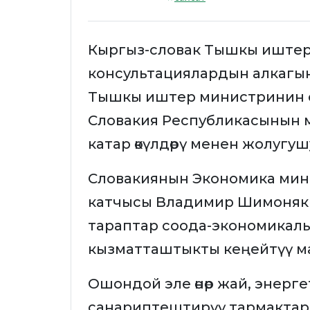
Кыргыз-словак Тышкы иштер
консультациялардын алкагы
Тышкы иштер министринин 
Словакия Республикасынын 
катар өкүлдөрү менен жолугушу
Словакиянын Экономика ми
катчысы Владимир Шимоняк 
тараптар соода-экономикал
кызматташтыкты кеңейтүү м
Ошондой эле өнөр жай, энерг
санариптештирүү тармакта