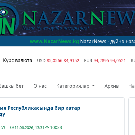
ww.NazarNews.kg
NazarNews - дүйнө назарында!
www.
Курс валюта
USD
85,0566
84,9152
EUR
94,2895
94,0521
R
Башкы бет
О нас
Категориялар
Архив
На
ия Республикасында бир катар
дү
ГУЛ
10033
11.06.2026, 13:31