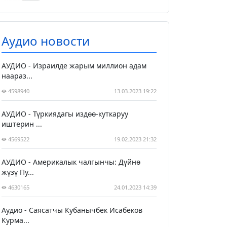
Аудио новости
АУДИО - Израилде жарым миллион адам
наараз...
4598940
13.03.2023 19:22
АУДИО - Түркиядагы издөө-куткаруу
иштерин ...
4569522
19.02.2023 21:32
АУДИО - Америкалык чалгынчы: Дүйнө
жүзү Пу...
4630165
24.01.2023 14:39
Аудио - Саясатчы Кубанычбек Исабеков
Курма...