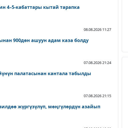
ин 4–5-кабаттары кытай тарапка
08.08.2026 11:27
нан 900дөн ашуун адам каза болду
07.08.2026 21:24
йүнүн палатасынан кантала табылды
07.08.2026 21:15
зилдөө жүргүзүлүп, мөңгүлөрдүн азайып