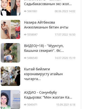
Садыбакасованын экс-жол...
5661861
08.06.2023 14:02
Назира Айтбекова
Анжеликанын бетин ачты
5558047
17.07.2022 16:50
ВИДЕО(+18) - "Муунтуп,
башына секирип". Өс...
5486540
14.07.2020 15:19
Кытай бийлиги
5397513
29.02.2020 23:43
коронавирусту атайын
чыгарга...
АУДИО - Сонунбүбү
Кадырова: “Мен жазган Ка...
5045471
15.09.2021 6:18