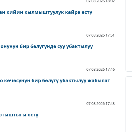
07.08.2026 18:02
ан кийин кылмыштуулук кайра өстү
07.08.2026 17:51
онунун бир бөлүгүндө суу убактылуу
07.08.2026 17:46
о көчөсүнүн бир бөлүгү убактылуу жабылат
07.08.2026 17:43
артыштыгы өстү