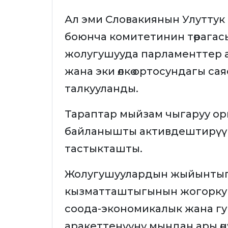
Ал эми Словакиянын Улутту
боюнча комитетинин төрагас
жолугушууда парламенттер а
жана эки өлкө ортосундагы са
талкууланды.
Тараптар мыйзам чыгаруу о
байланышты активдештирүүг
тастыкташты.
Жолугушуулардын жыйынтыг
кызматташтыгынын жогорку 
соода-экономикалык жана гу
аракеттенүүнү мындан ары өн