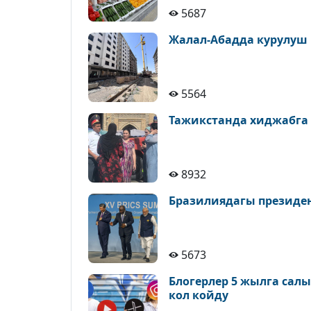
5687
Жалал-Абадда курулуш
5564
Тажикстанда хиджабга
8932
Бразилиядагы президе
5673
Блогерлер 5 жылга сал
кол койду