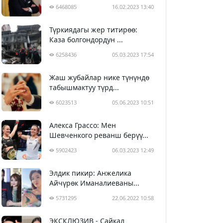
6468085
16.02.2023 13:40
Түркиядагы жер титирөө:
Каза болгондордун ...
6258436
05.03.2023 17:54
Жаш жубайлар нике түнүндө
табышмактуу түрд...
6023513
05.06.2023 10:51
Алекса Грассо: Мен
Шевченкого реванш берүү...
5902423
06.03.2023 12:49
Элдик пикир: Анжелика
Айчүрөк Иманалиеваны...
5731295
22.06.2022 10:58
ЭКСКЛЮЗИВ - Сайкал