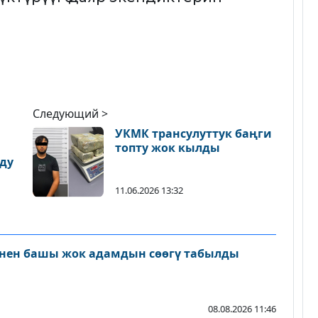
Следующий >
УКМК трансулуттук баңги
топту жок кылды
лду
11.06.2026 13:32
нен башы жок адамдын сөөгү табылды
08.08.2026 11:46