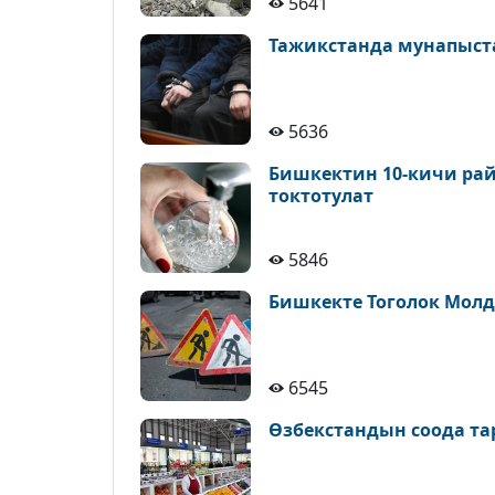
5641
Тажикстанда мунапыст
5636
Бишкектин 10-кичи рай
токтотулат
5846
Бишкекте Тоголок Молд
6545
Өзбекстандын соода т