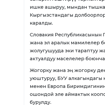
ишке ашыруу, мындан тышка
Кыргызстандагы долбоорлорг
каралды.
Словакия Республикасынын 
жана эл аралык мамилелер 
жолугушууда эки тараптуу ж
актуалдуу маселелер боюнча
Жогорку жана эң жогорку дең
уюштуруу, БУУ алкагындагы 
менен Европа Биримдигинин 
ошондой эле аймактык коопсуз
бурулду.