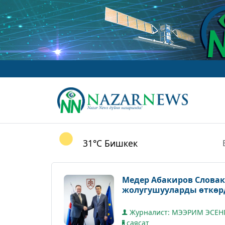
w
31°C
Бишкек
Медер Абакиров Словак
жолугушууларды өткөр
Журналист: МЭЭРИМ ЭСЕН
саясат