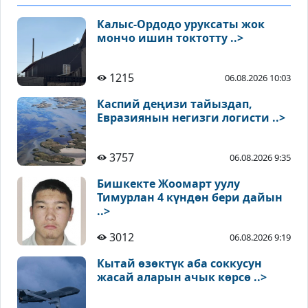
Калыс-Ордодо уруксаты жок
мончо ишин токтотту ..>
1215
06.08.2026 10:03
Каспий деңизи тайыздап,
Евразиянын негизги логисти ..>
3757
06.08.2026 9:35
Бишкекте Жоомарт уулу
Тимурлан 4 күндөн бери дайын
..>
3012
06.08.2026 9:19
Кытай өзөктүк аба соккусун
жасай аларын ачык көрсө ..>