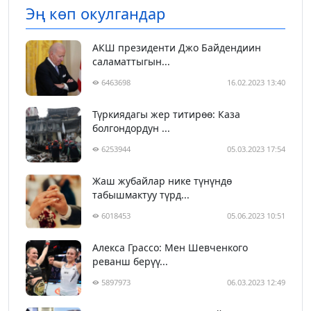
Эң көп окулгандар
АКШ президенти Джо Байдендиин
саламаттыгын...
6463698
16.02.2023 13:40
Түркиядагы жер титирөө: Каза
болгондордун ...
6253944
05.03.2023 17:54
Жаш жубайлар нике түнүндө
табышмактуу түрд...
6018453
05.06.2023 10:51
Алекса Грассо: Мен Шевченкого
реванш берүү...
5897973
06.03.2023 12:49