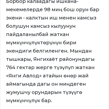
Борбор калаадагы ишкана-
мекемелерде 98 миң бош орун бар
экени - калктын иш менен камсыз
болушун камсыз кылуунун
пайдаланылбай жаткан
мүмкүнчүлүктөрүнүн бири
экендиги белгиленген. Мындан
тышкары, Янгихаёт районундагы
764 гектар жерге түзүлүп жаткан
«Янги Авлод» атайын өнөр жай
аймагында дагы он миңдеген
жумушчу орундарын түзүүгө
мүмкүнчүлүк бар.