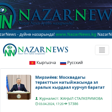
 - дүйнө назарында!
www.NazarNews.kg
NazarNews - в 
Кыргызча
Русский
Мирзиёев: Москвадагы
теракттын натыйжасында эл
аралык кырдаал курчуп баратат
Журналист: ЖАҢЫЛ СТАЛКЕРИМОВА
57386
03.04.2024, 17:20