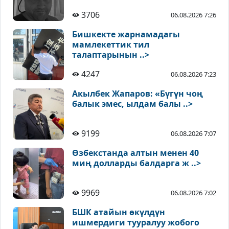
3706
06.08.2026 7:26
Бишкекте жарнамадагы
мамлекеттик тил
талаптарынын ..>
4247
06.08.2026 7:23
Акылбек Жапаров: «Бүгүн чоң
балык эмес, ылдам балы ..>
9199
06.08.2026 7:07
Өзбекстанда алтын менен 40
миң долларды балдарга ж ..>
9969
06.08.2026 7:02
БШК атайын өкүлдүн
ишмердиги тууралуу жобого