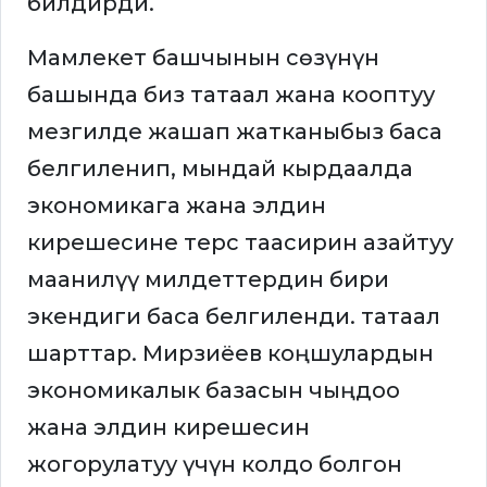
билдирди.
Мамлекет башчынын сөзүнүн
башында биз татаал жана кооптуу
мезгилде жашап жатканыбыз баса
белгиленип, мындай кырдаалда
экономикага жана элдин
кирешесине терс таасирин азайтуу
маанилүү милдеттердин бири
экендиги баса белгиленди. татаал
шарттар. Мирзиёев коңшулардын
экономикалык базасын чыңдоо
жана элдин кирешесин
жогорулатуу үчүн колдо болгон