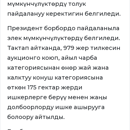
мүмкүнчүлүктөрдү толук
пайдалануу керектигин белгиледи.
Президент борбордо пайдаланыла
элек мүмкүнчүлүктөрдү белгиледи.
Тактап айтканда, 979 жер тилкесин
аукционго коюп, айыл чарба
категориясынан өнөр жай жана
калктуу конуш категориясына
өткөн 175 гектар жерди
ишкерлерге берүү менен жаңы
долбоорлорду ишке ашырууга
болоору айтылды.