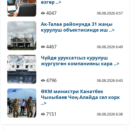
өзгөр ..>
4047
06.08.2026 6:57
Ак-Талаа районунда 31 жаңы
курулуш объектисинде иш ..>
4467
06.08.2026 6:49
Чүйдө уруксатсыз курулуш
жүргүзгөн компанияны кара ..>
4796
06.08.2026 6:43
ӨКМ министри Канатбек
Чыныбаев Чоң-Алайда сел корк
..>
7151
06.08.2026 6:38