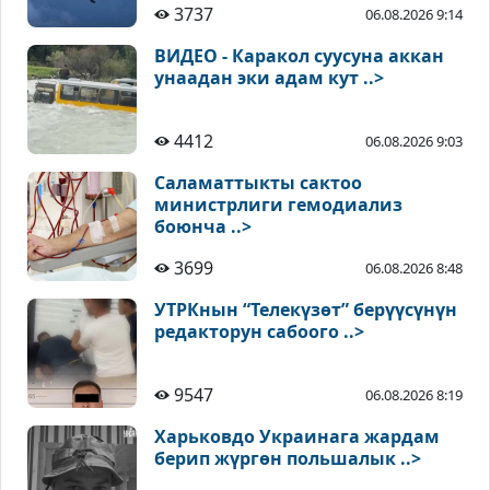
3737
06.08.2026 9:14
ВИДЕО - Каракол суусуна аккан
унаадан эки адам кут ..>
4412
06.08.2026 9:03
Саламаттыкты сактоо
министрлиги гемодиализ
боюнча ..>
3699
06.08.2026 8:48
УТРКнын “Телекүзөт” берүүсүнүн
редакторун сабоого ..>
9547
06.08.2026 8:19
Харьковдо Украинага жардам
берип жүргөн польшалык ..>