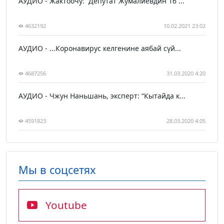
АУДИО - Жактоочу: “Депутат Жумалиевдин 16 ...
4632192
10.02.2021 23:02
АУДИО - ...Коронавирус келгенине аябай сүй...
4687256
31.03.2020 4:20
АУДИО - Чжун Наньшань, эксперт: “Кытайда к...
4591823
28.03.2020 4:05
Мы в соцсетях
Youtube