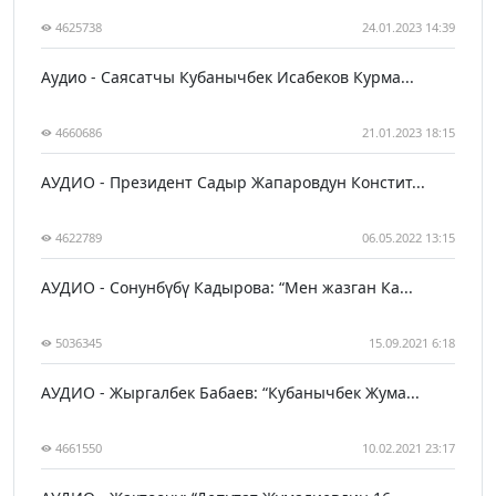
4625738
24.01.2023 14:39
Аудио - Саясатчы Кубанычбек Исабеков Курма...
4660686
21.01.2023 18:15
АУДИО - Президент Садыр Жапаровдун Констит...
4622789
06.05.2022 13:15
АУДИО - Сонунбүбү Кадырова: “Мен жазган Ка...
5036345
15.09.2021 6:18
АУДИО - Жыргалбек Бабаев: “Кубанычбек Жума...
4661550
10.02.2021 23:17