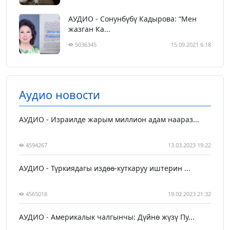
АУДИО - Сонунбүбү Кадырова: “Мен
жазган Ка...
5036345
15.09.2021 6:18
Аудио новости
АУДИО - Израилде жарым миллион адам наараз...
4594267
13.03.2023 19:22
АУДИО - Түркиядагы издөө-куткаруу иштерин ...
4565018
19.02.2023 21:32
АУДИО - Америкалык чалгынчы: Дүйнө жүзү Пу...