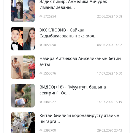
Элдик пикир: Анжелика Айчүрөк
Иманалиеваны...
5726254
22.06.2022 10:58
ЭКСКЛЮЗИВ - Сайкал
Садыбакасованын экс-жол...
5656990
08.06.2023 14:02
Назира Айтбекова Анжеликанын бетин
ачты
5553076
17.07.2022 16:50
ВИДЕО(+18) - "Муунтуп, башына
секирип". Өс...
5481927
14.07.2020 15:19
Кытай бийлиги коронавирусту атайын
чыгарга...
5392700
29.02.2020 23:43