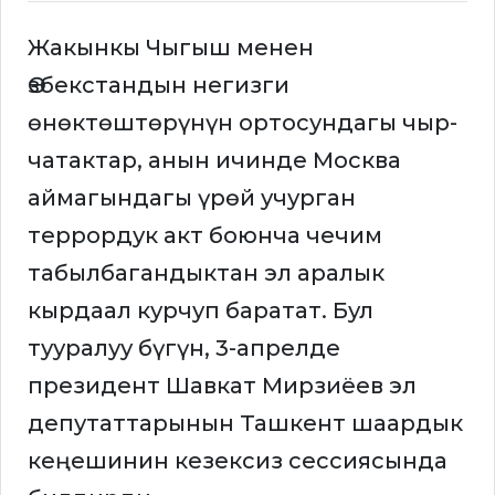
Жакынкы Чыгыш менен
Өзбекстандын негизги
өнөктөштөрүнүн ортосундагы чыр-
чатактар, анын ичинде Москва
аймагындагы үрөй учурган
террордук акт боюнча чечим
табылбагандыктан эл аралык
кырдаал курчуп баратат. Бул
тууралуу бүгүн, 3-апрелде
президент Шавкат Мирзиёев эл
депутаттарынын Ташкент шаардык
кеңешинин кезексиз сессиясында