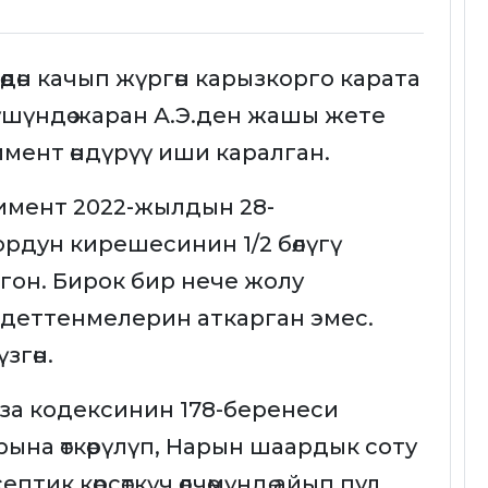
дөн качып жүргөн карызкорго карата
рүшүндө жаран А.Э.ден жашы жете
имент өндүрүү иши каралган.
имент 2022-жылдын 28-
рдун кирешесинин 1/2 бөлүгү
олгон. Бирок бир нече жолу
илдеттенмелерин аткарган эмес.
згөн.
а кодексинин 178-беренеси
ына өткөрүлүп, Нарын шаардык соту
тик көрсөткүч өлчөмүндө айып пул