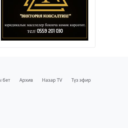
 бет
Архив
Назар TV
Түз эфир