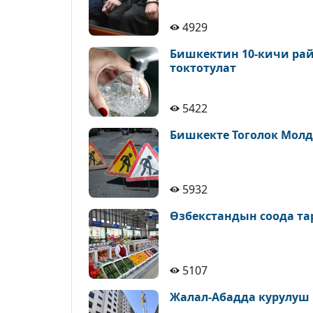
4929
Бишкектин 10-кичи рай
токтотулат
5422
Бишкекте Тоголок Молд
5932
Өзбекстандын соода т
5107
Жалал-Абадда курулуш