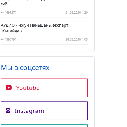
сүй...
4691271
31.03.2020 4:20
АУДИО - Чжун Наньшань, эксперт:
“Кытайда к...
4595791
28.03.2020 4:05
Мы в соцсетях
Youtube
Instagram