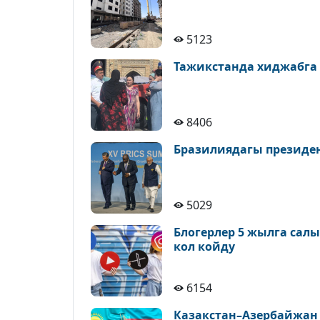
5123
Тажикстанда хиджабга
8406
Бразилиядагы президе
5029
Блогерлер 5 жылга сал
кол койду
6154
Казакстан–Азербайжан