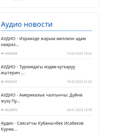
Аудио новости
АУДИО - Израилде жарым миллион адам
наараз...
4598688
13.03.2023 19:22
АУДИО - Түркиядагы издөө-куткаруу
иштерин ...
4569241
19.02.2023 21:32
АУДИО - Америкалык чалгынчы: Дүйнө
жүзү Пу...
4629870
24.01.2023 14:39
Аудио - Саясатчы Кубанычбек Исабеков
Курма...