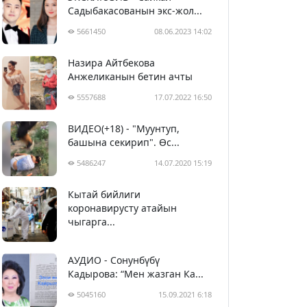
Садыбакасованын экс-жол...
5661450
08.06.2023 14:02
Назира Айтбекова
Анжеликанын бетин ачты
5557688
17.07.2022 16:50
ВИДЕО(+18) - "Муунтуп,
башына секирип". Өс...
5486247
14.07.2020 15:19
Кытай бийлиги
5397070
29.02.2020 23:43
коронавирусту атайын
чыгарга...
АУДИО - Сонунбүбү
Кадырова: “Мен жазган Ка...
5045160
15.09.2021 6:18