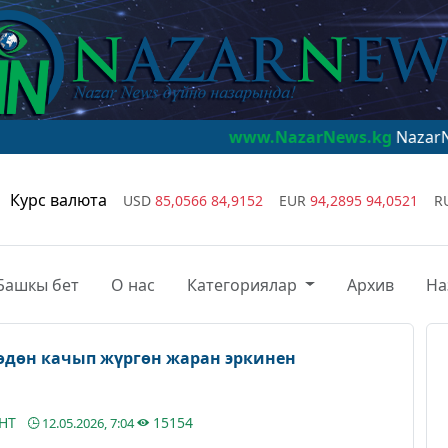
www.NazarNews.kg
NazarNews - дүй
Курс валюта
USD
85,0566
84,9152
EUR
94,2895
94,0521
R
Башкы бет
О нас
Категориялар
Архив
На
өдөн качып жүргөн жаран эркинен
АНТ
15154
12.05.2026, 7:04