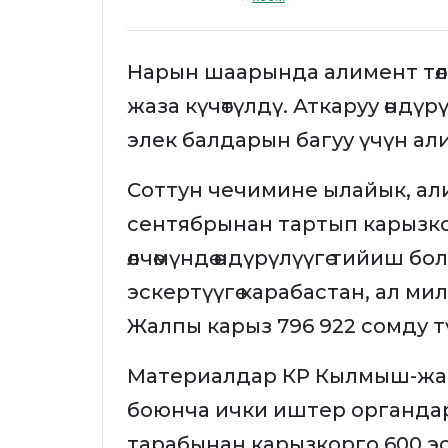
Нарын шаарында алимент төлөө
жаза күчөтүлдү. Аткаруу өндү
элек балдарын багуу үчүн ал
Соттун чечимине ылайык, ал
сентябрынан тартып карызко
өлчөмүндө өндүрүлүүгө тийиш б
эскертүүгө карабастан, ал м
Жалпы карыз 796 922 сомду тү
Материалдар КР Кылмыш-жаз
боюнча ички иштер органдар
тарабынан карызкорго 600 эсеп