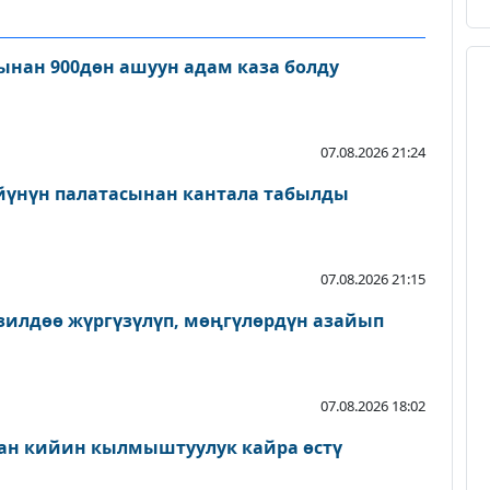
нан 900дөн ашуун адам каза болду
07.08.2026 21:24
йүнүн палатасынан кантала табылды
07.08.2026 21:15
зилдөө жүргүзүлүп, мөңгүлөрдүн азайып
07.08.2026 18:02
ан кийин кылмыштуулук кайра өстү