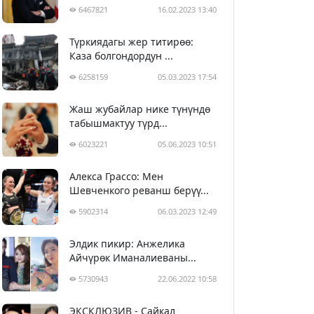
6467821
16.02.2023 13:40
Түркиядагы жер титирөө:
Каза болгондордун ...
6258159
05.03.2023 17:54
Жаш жубайлар нике түнүндө
табышмактуу түрд...
6023221
05.06.2023 10:51
Алекса Грассо: Мен
Шевченкого реванш берүү...
5902314
06.03.2023 12:49
Элдик пикир: Анжелика
Айчүрөк Иманалиеваны...
5730943
22.06.2022 10:58
ЭКСКЛЮЗИВ - Сайкал