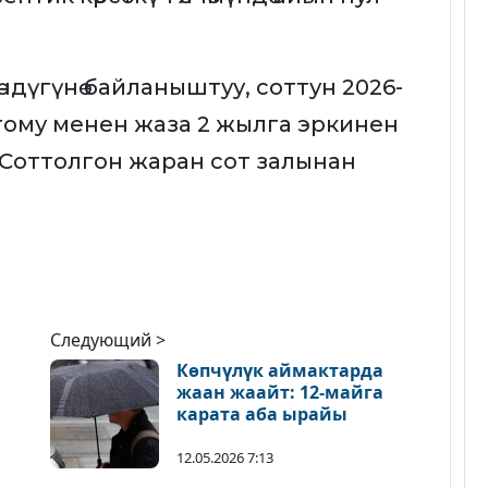
өндүгүнө байланыштуу, соттун 2026-
ому менен жаза 2 жылга эркинен
Соттолгон жаран сот залынан
Следующий >
Көпчүлүк аймактарда
жаан жаайт: 12-майга
карата аба ырайы
12.05.2026 7:13