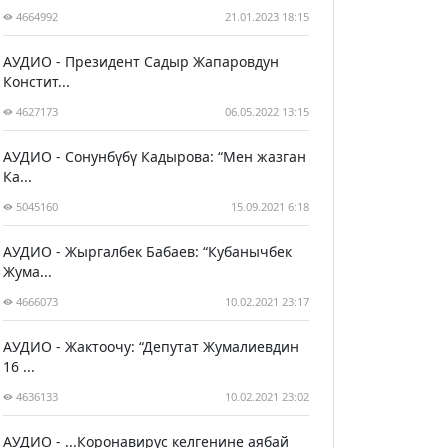
4664992
21.01.2023 18:15
АУДИО - Президент Садыр Жапаровдун
Констит...
4627173
06.05.2022 13:15
АУДИО - Сонунбүбү Кадырова: “Мен жазган
Ка...
5045160
15.09.2021 6:18
АУДИО - Жыргалбек Бабаев: “Кубанычбек
Жума...
4666073
10.02.2021 23:17
АУДИО - Жактоочу: “Депутат Жумалиевдин
16 ...
4636133
10.02.2021 23:02
АУДИО - ...Коронавирус келгенине аябай