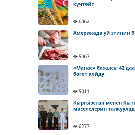
күчтөйт
6062
Америкада уй этинин б
5067
«Манас» бажысы 42 да
бөгөт койду
5011
Кыргызстан менен Кыт
маселелерин талкуула
6277