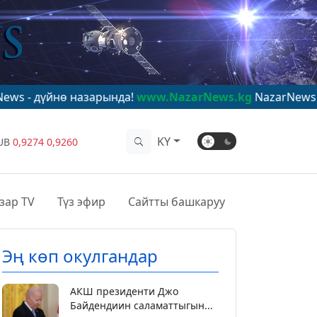
нө назарында!
www.NazarNews.kg
NazarNews - в центр
KY
UB
0,9274
0,9260
зар TV
Түз эфир
Сайтты башкаруу
Эң көп окулгандар
АКШ президенти Джо
Байдендиин саламаттыгын...