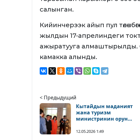
салынган.
Кийинчерээк айып пул төлөнбөг
жылдын 17-апрелиндеги токт
ажыратууга алмаштырылды. 
камакка алынды.
< Предыдущий
Кытайдын маданият
жана туризм
министринин орун
басары Улуттук тарых
музейине келди
12.05.2026 1:49