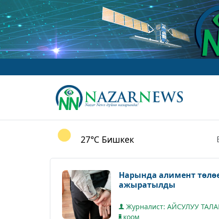
27°C
Бишкек
Нарында алимент төлө
ажыратылды
Журналист: АЙСУЛУУ ТАЛ
коом