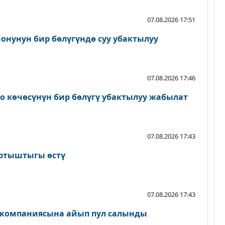
07.08.2026 17:51
онунун бир бөлүгүндө суу убактылуу
07.08.2026 17:46
о көчөсүнүн бир бөлүгү убактылуу жабылат
07.08.2026 17:43
артыштыгы өстү
07.08.2026 17:43
 компаниясына айып пул салынды