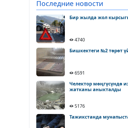
Последние новости
Бир жылда жол кырсыгы
4740
Бишкектеги №2 төрөт ү
6591
Челектор мөңгүсүндө и
жатканы аныкталды
5176
Тажикстанда мунапыст