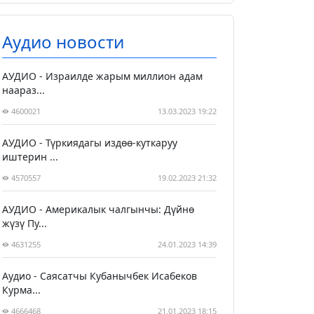
Аудио новости
АУДИО - Израилде жарым миллион адам
наараз...
4600021
13.03.2023 19:22
АУДИО - Түркиядагы издөө-куткаруу
иштерин ...
4570557
19.02.2023 21:32
АУДИО - Америкалык чалгынчы: Дүйнө
жүзү Пу...
4631255
24.01.2023 14:39
Аудио - Саясатчы Кубанычбек Исабеков
Курма...
4666468
21.01.2023 18:15