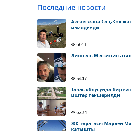
Последние новости
Аксай жана Соң-Көл ж
изилденди
6011
Лионель Мессинин атас
5447
Талас облусунда бир к
иштер текшерилди
6224
ЖК төрагасы Марлен М
катышты