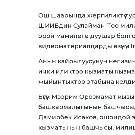
Ош шаарында жергиликтүү т
ШИИБдин Сулайман-Тоо милици
орой мамилеге дуушар болго
видеоматериалдарды өзүнүн 
Анын кайрылуусунун негизи
ички иликтөө кызматы кызматт
жыйынтыктоо этабына келди
Бүгүн Мээрим Орозмамат кыз
башкармалыгынын башчысы,
Дамирбек Исаков, ошондой 
кызматынын башчысы, мили