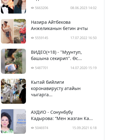
5663206
08.06.2023 14:02
Назира Айтбекова
Анжеликанын бетин ачты
5559145
17.07.2022 16:50
ВИДЕО(+18) - "Муунтуп,
башына секирип". Өс...
5487701
14.07.2020 15:19
Кытай бийлиги
5398810
29.02.2020 23:43
коронавирусту атайын
чыгарга...
АУДИО - Сонунбүбү
Кадырова: “Мен жазган Ка...
5046974
15.09.2021 6:18