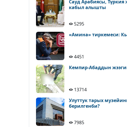
Сауд Арабиясы, Түркия
кабыл алышты
5295
«Амина» тиркемеси: К
4451
Кемпир-Абаддын жээги
13714
Улуттук тарых музейин
берилгенби?
7985