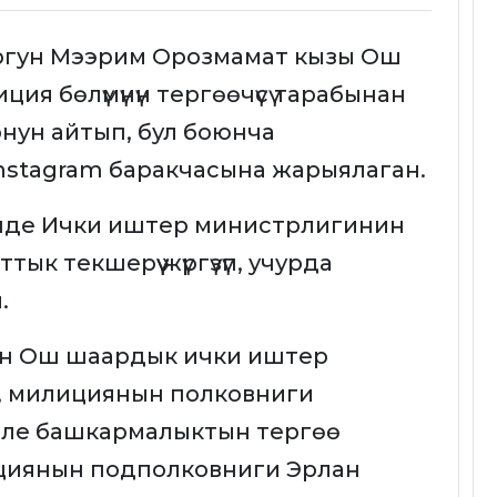
ургун Мээрим Орозмамат кызы Ош
я бөлүмүнүн тергөөчүсү тарабынан
нун айтып, бул боюнча
Instagram баракчасына жарыялаган.
нде Ички иштер министрлигинин
ык текшерүү жүргүзүп, учурда
.
ын Ош шаардык ички иштер
 милициянын полковниги
эле башкармалыктын тергөө
циянын подполковниги Эрлан