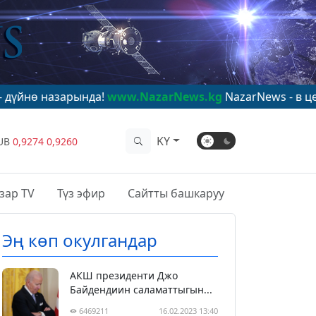
рында!
www.NazarNews.kg
NazarNews - в центре миров
KY
UB
0,9274
0,9260
зар TV
Түз эфир
Сайтты башкаруу
Эң көп окулгандар
АКШ президенти Джо
Байдендиин саламаттыгын...
6469211
16.02.2023 13:40