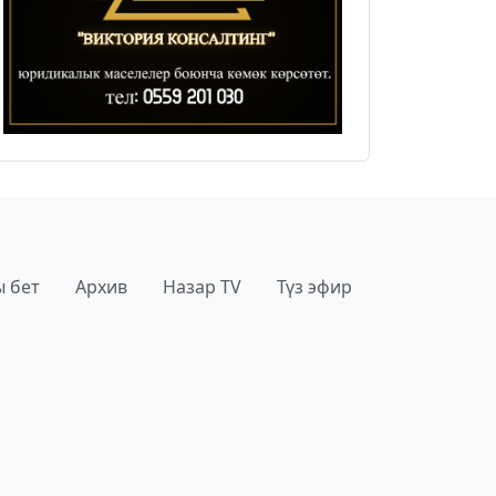
 бет
Архив
Назар TV
Түз эфир