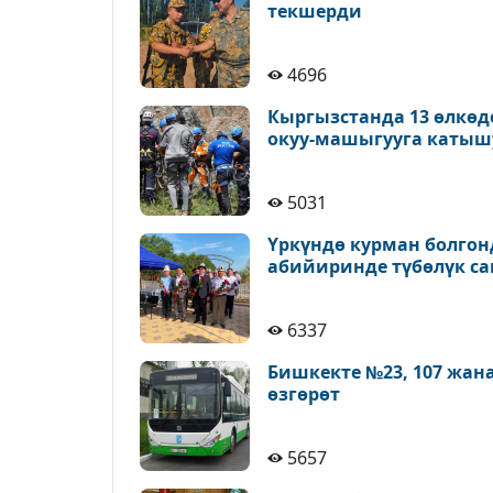
текшерди
4696
Кыргызстанда 13 өлкөд
окуу-машыгууга катыш
5031
Үркүндө курман болгон
абийиринде түбөлүк с
6337
Бишкекте №23, 107 жан
өзгөрөт
5657