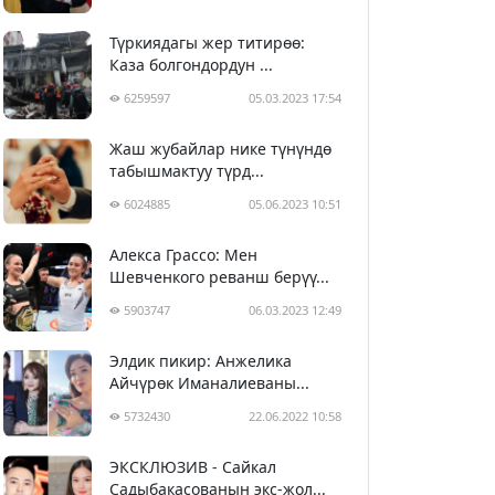
Түркиядагы жер титирөө:
Каза болгондордун ...
6259597
05.03.2023 17:54
Жаш жубайлар нике түнүндө
табышмактуу түрд...
6024885
05.06.2023 10:51
Алекса Грассо: Мен
Шевченкого реванш берүү...
5903747
06.03.2023 12:49
Элдик пикир: Анжелика
Айчүрөк Иманалиеваны...
5732430
22.06.2022 10:58
ЭКСКЛЮЗИВ - Сайкал
Садыбакасованын экс-жол...