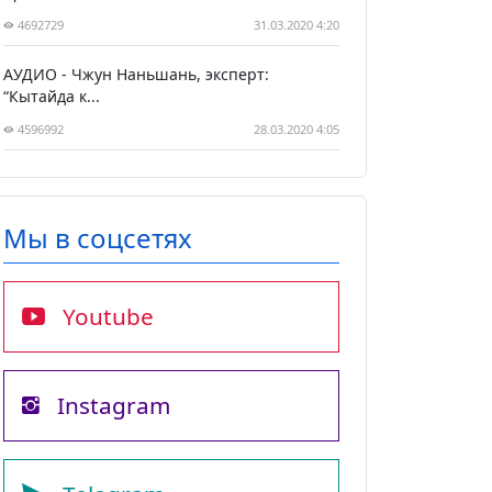
4692729
31.03.2020 4:20
АУДИО - Чжун Наньшань, эксперт:
“Кытайда к...
4596992
28.03.2020 4:05
Мы в соцсетях
Youtube
Instagram