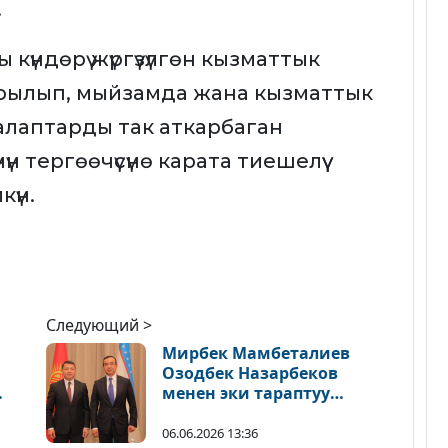
.
үндөрү жүргүзүлгөн кызматтык
рылып, мыйзамда жана кызматтык
лаптарды так аткарбаган
н тергөөчүсүнө карата тиешелүү
күн.
Следующий >
Мирбек Мамбеталиев
Озодбек Назарбеков
менен эки тараптуу
жолугушуу өткөрдү
06.06.2026 13:36