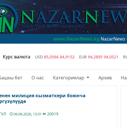
www.NazarNews.kg
NazarNews - дүйнө наза
Курс валюта
USD
85,0566
84,9152
EUR
94,2895
94,0521
R
Башкы бет
О нас
Категориялар
Архив
На
енен милиция кызматкери боюнча
ргүзүлүүдө
ГУЛ
20019
06.06.2026, 13:31