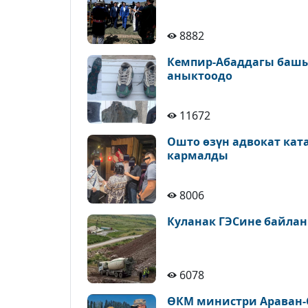
8882
Кемпир-Абаддагы башы
аныктоодо
11672
Ошто өзүн адвокат кат
кармалды
8006
Куланак ГЭСине байлан
6078
ӨКМ министри Араван-