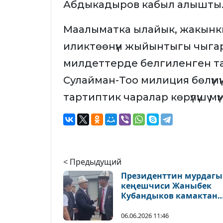
Абдыкадыров кабыл алышты
Маалыматка ылайык, жакынкы к
иликтөөнүн жыйынтыгы чыга
милдеттерде белгиленген та
Сулайман-Тоо милиция бөлүмүнү
тартиптик чаралар көрүлүшү мүм
< Предыдущий
Президенттин мурдагы
кеңешчиси Жаныбек
Кубандыков камактан
бошотулду
06.06.2026 11:46