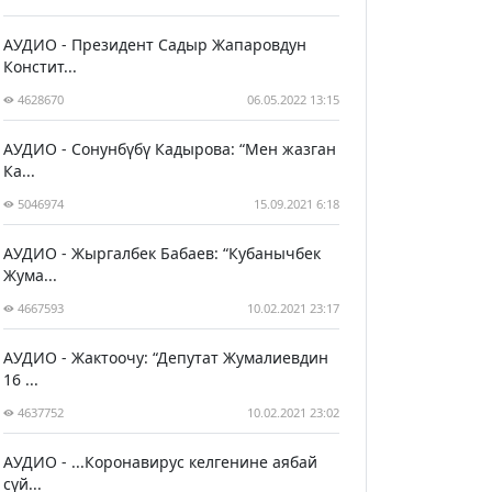
АУДИО - Президент Садыр Жапаровдун
Констит...
4628670
06.05.2022 13:15
АУДИО - Сонунбүбү Кадырова: “Мен жазган
Ка...
5046974
15.09.2021 6:18
АУДИО - Жыргалбек Бабаев: “Кубанычбек
Жума...
4667593
10.02.2021 23:17
АУДИО - Жактоочу: “Депутат Жумалиевдин
16 ...
4637752
10.02.2021 23:02
АУДИО - ...Коронавирус келгенине аябай
сүй...