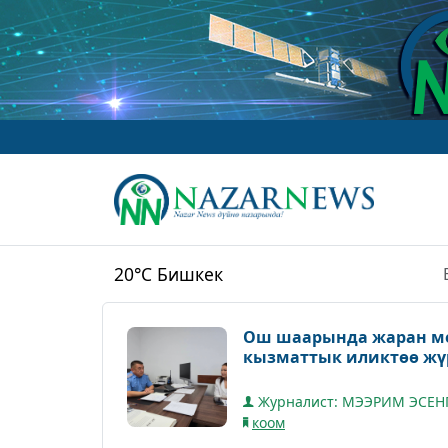
20°C
Бишкек
Ош шаарында жаран м
кызматтык иликтөө жү
Журналист: МЭЭРИМ ЭСЕН
коом