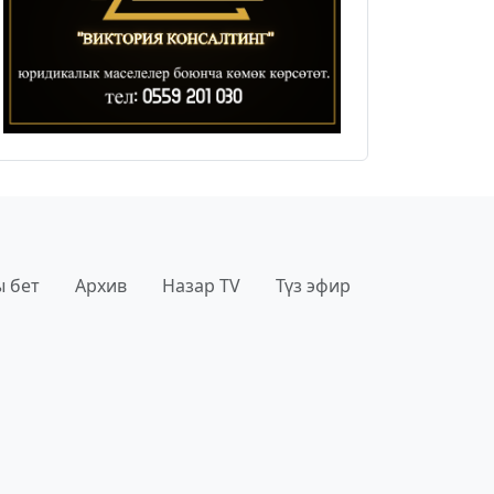
 бет
Архив
Назар TV
Түз эфир