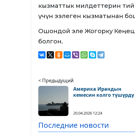
кызматтык милдеттерин тий
үчүн ээлеген кызматынан бо
Ошондой эле Жогорку Кеңе
болгон.
< Предыдущий
Америка Ирандын
кемесин колго түшүрдү
20.04.2026 12:24
Последние новости