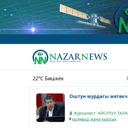
22°C
Бишкек
Оштун мурдагы жетекч
Журналист: АЙСУЛУУ ТАЛ
кылмыш жана кырсык