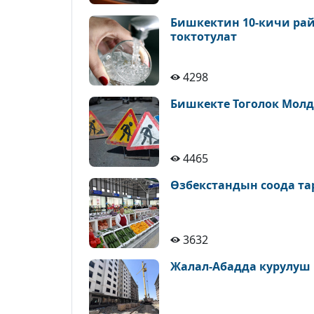
Бишкектин 10-кичи рай
токтотулат
4298
Бишкекте Тоголок Молд
4465
Өзбекстандын соода т
3632
Жалал-Абадда курулуш