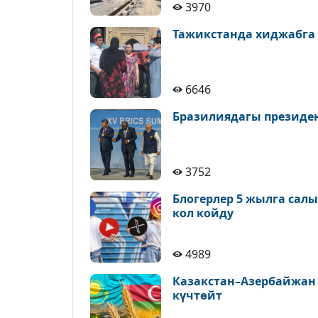
3970
Тажикстанда хиджабга
6646
Бразилиядагы президе
3752
Блогерлер 5 жылга сал
кол койду
4989
Казакстан–Азербайжан
күчтөйт