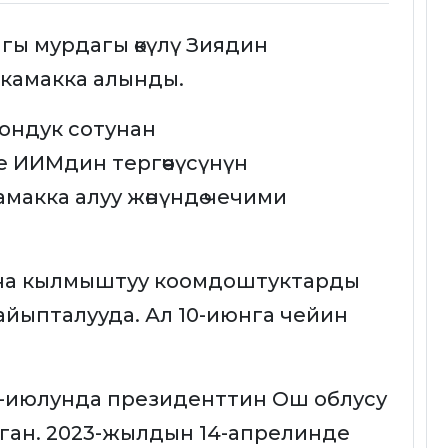
ы мурдагы өкүлү Зиядин
 камакка алынды.
ондук сотунан
 ИИМдин тергөөчүсүнүн
амакка алуу жөнүндө чечими
на кылмыштуу коомдоштуктарды
йыпталууда. Ал 10-июнга чейин
-июлунда президенттин Ош облусу
лган. 2023-жылдын 14-апрелинде