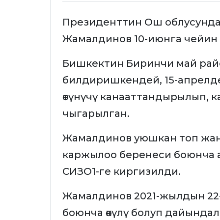
Президенттин Ош облусундаг
Жамалдинов 10-июнга чейин
Бишкектин Биринчи май рай
билдиришкендей, 15-апрелде
өтүнүчү канааттандырылып, к
чыгарылган.
Жамалдинов уюшкан топ жа
каржылоо беренеси боюнча а
СИЗО1-ге киргизилди.
Жамалдинов 2021-жылдын 22
боюнча өкүлү болуп дайында