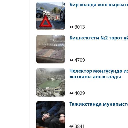
Бир жылда жол кырсыгы
3013
Бишкектеги №2 төрөт ү
4709
Челектор мөңгүсүндө и
жатканы аныкталды
4029
Тажикстанда мунапыст
3841