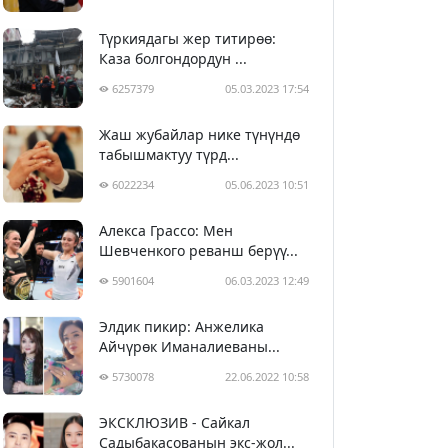
Түркиядагы жер титирөө:
Каза болгондордун ...
6257379
05.03.2023 17:54
Жаш жубайлар нике түнүндө
табышмактуу түрд...
6022234
05.06.2023 10:51
Алекса Грассо: Мен
Шевченкого реванш берүү...
5901604
06.03.2023 12:49
Элдик пикир: Анжелика
Айчүрөк Иманалиеваны...
5730078
22.06.2022 10:58
ЭКСКЛЮЗИВ - Сайкал
Садыбакасованын экс-жол...