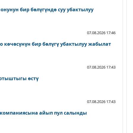
онунун бир бөлүгүндө суу убактылуу
07.08.2026 17:46
о көчөсүнүн бир бөлүгү убактылуу жабылат
07.08.2026 17:43
артыштыгы өстү
07.08.2026 17:43
 компаниясына айып пул салынды