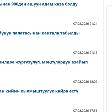
нан 900дөн ашуун адам каза болду
07.08.2026 21:24
йүнүн палатасынан кантала табылды
07.08.2026 21:15
зилдөө жүргүзүлүп, мөңгүлөрдүн азайып
07.08.2026 18:02
ан кийин кылмыштуулук кайра өстү
07.08.2026 17:51