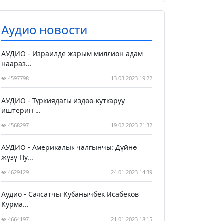
Аудио новости
АУДИО - Израилде жарым миллион адам
наараз...
4597798
13.03.2023 19:22
АУДИО - Түркиядагы издөө-куткаруу
иштерин ...
4568297
19.02.2023 21:32
АУДИО - Америкалык чалгынчы: Дүйнө
жүзү Пу...
4629129
24.01.2023 14:39
Аудио - Саясатчы Кубанычбек Исабеков
Курма...
4664197
21.01.2023 18:15