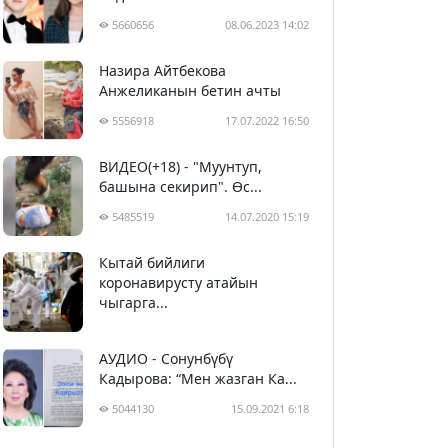
5660656
08.06.2023 14:02
Назира Айтбекова
Анжеликанын бетин ачты
5556918
17.07.2022 16:50
ВИДЕО(+18) - "Муунтуп,
башына секирип". Өс...
5485519
14.07.2020 15:19
Кытай бийлиги
5396344
29.02.2020 23:43
коронавирусту атайын
чыгарга...
АУДИО - Сонунбүбү
Кадырова: “Мен жазган Ка...
5044130
15.09.2021 6:18