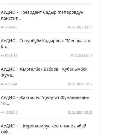
АУДИО - Президент Садыр Жапаровдун
Констит...
4626458
06.05.2022 13:15
АУДИО - Сонунбүбү Кадырова: “Мен жазган
Ка...
5044130
15.09.2021 6:18
АУДИО - Жыргалбек Бабаев: “Кубанычбек
Жума...
4665344
10.02.2021 23:17
АУДИО - Жактоочу: “Депутат Жумалиевдин
16 ...
4635340
10.02.2021 23:02
АУДИО - ...Коронавирус келгенине аябай
сүй...