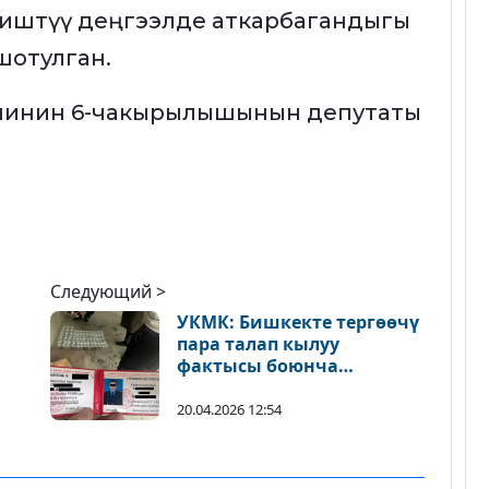
иштүү деңгээлде аткарбагандыгы
шотулган.
шинин 6-чакырылышынын депутаты
Следующий >
УКМК: Бишкекте тергөөчү
пара талап кылуу
фактысы боюнча
кармалды
20.04.2026 12:54