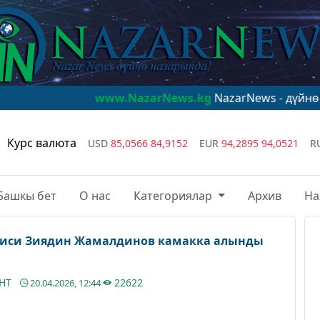
www.NazarNews.kg
NazarNews - дүйнө назарында!
Курс валюта
USD
85,0566
84,9152
EUR
94,2895
94,0521
R
Башкы бет
О нас
Категориялар
Архив
На
иси Зиядин Жамалдинов камакка алынды
АНТ
22622
20.04.2026, 12:44