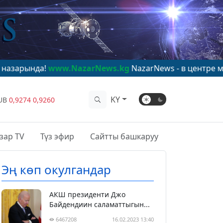
www.NazarNews.kg
NazarNews - в центре мирового вни
KY
UB
0,9274
0,9260
зар TV
Түз эфир
Сайтты башкаруу
Эң көп окулгандар
АКШ президенти Джо
Байдендиин саламаттыгын...
6467208
16.02.2023 13:40