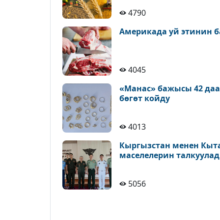
4790
Америкада уй этинин б
4045
«Манас» бажысы 42 да
бөгөт койду
4013
Кыргызстан менен Кыт
маселелерин талкуула
5056