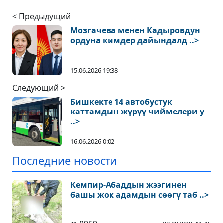
< Предыдущий
Мозгачева менен Кадыровдун
ордуна кимдер дайындалд ..>
15.06.2026 19:38
Следующий >
Бишкекте 14 автобустук
каттамдын жүрүү чиймелери у
..>
16.06.2026 0:02
Последние новости
Кемпир-Абаддын жээгинен
башы жок адамдын сөөгү таб ..>