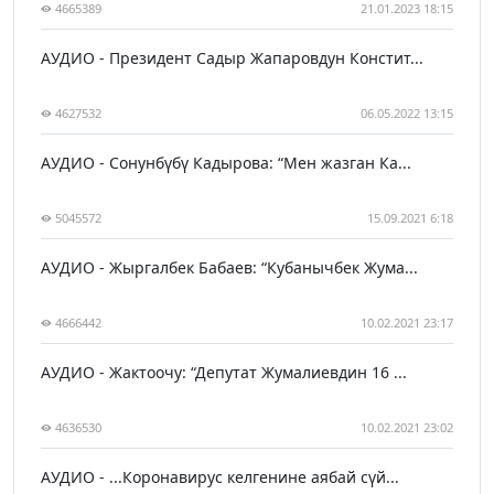
4665389
21.01.2023 18:15
АУДИО - Президент Садыр Жапаровдун Констит...
4627532
06.05.2022 13:15
АУДИО - Сонунбүбү Кадырова: “Мен жазган Ка...
5045572
15.09.2021 6:18
АУДИО - Жыргалбек Бабаев: “Кубанычбек Жума...
4666442
10.02.2021 23:17
АУДИО - Жактоочу: “Депутат Жумалиевдин 16 ...
4636530
10.02.2021 23:02
АУДИО - ...Коронавирус келгенине аябай сүй...