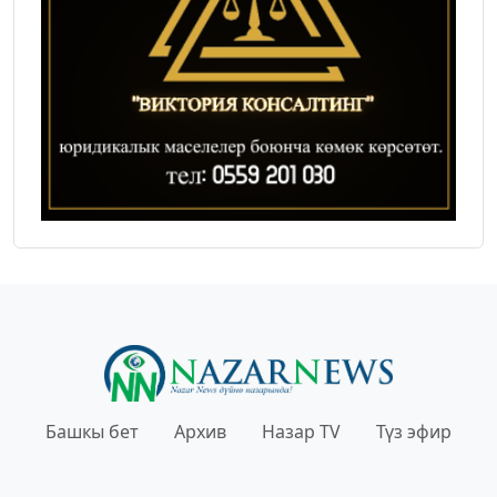
Башкы бет
Архив
Назар TV
Түз эфир