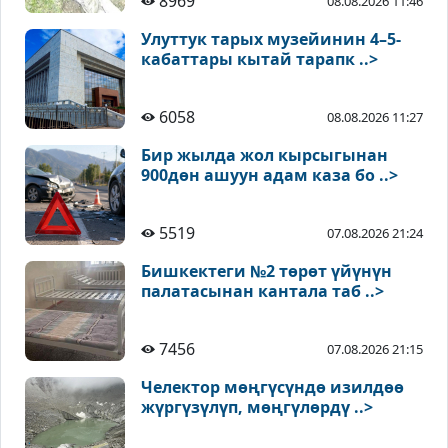
8969
08.08.2026 11:46
Улуттук тарых музейинин 4–5-
кабаттары кытай тарапк ..>
6058
08.08.2026 11:27
Бир жылда жол кырсыгынан
900дөн ашуун адам каза бо ..>
5519
07.08.2026 21:24
Бишкектеги №2 төрөт үйүнүн
палатасынан кантала таб ..>
7456
07.08.2026 21:15
Челектор мөңгүсүндө изилдөө
жүргүзүлүп, мөңгүлөрдү ..>