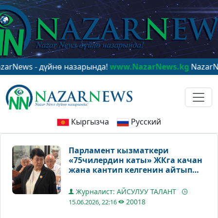
s - дүйнө назарында!
www.NazarNews.kg
NazarNews - 
Кыргызча
Русский
Парламент кызматкери
«75чилердин каты» ЖКга качан
жана кантип келгенин айтып
берди
Журналист: АЙСУЛУУ ТАЛАНТ
20018
15.06.2026, 22:16