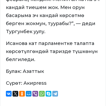
кандай тиешем жок. Мен орун
басарыма эч кандай көрсөтмө
берген жокмун, туурабы?”, — деди
Тургунбек уулу.
Исанова кат парламентке талапта
көрсөтүлгөндөй таризде түшкөнүн
белгиледи.
Булак: Азаттык
Сүрөт: Акиpress