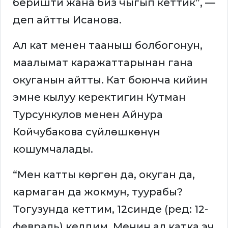
беришти жана биз чыгып кеттик”, —
деп айтты Исанова.
Ал кат менен тааныш болбогонун,
маалымат каражаттарынан гана
окуганын айтты. Кат боюнча кийин
эмне кылуу керектигин Кутман
Турсункулов менен Айнура
Койчубакова сүйлөшкөнүн
кошумчалады.
“Мен катты көргөн да, окуган да,
кармаган да жокмун, туурабы?
Тогузунда кеттим, 12синде (ред: 12-
февраль) келдим. Менин ал катка эч