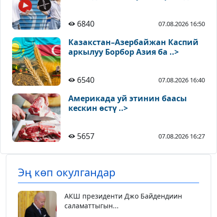
6840
07.08.2026 16:50
Казакстан–Азербайжан Каспий
аркылуу Борбор Азия ба ..>
6540
07.08.2026 16:40
Америкада уй этинин баасы
кескин өстү ..>
5657
07.08.2026 16:27
Эң көп окулгандар
АКШ президенти Джо Байдендиин
саламаттыгын...