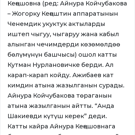
Кеңешовна (ред: Айнура Койчубакова
– Жогорку Кеңештин аппаратынын
Ченемдик укуктук актыларды
иштеп чыгуу, чыгаруу жана кабыл
алынган чечимдерди көзөмөлдөө
бөлүмүнүн башчысы) ошол катты
Кутман Нурлановичке берди. Ал
карап-карап койду. Ажибаев кат
кимдин атына жазылганын сурады.
Айнура Койчубакова төраганын
атына жазылганын айтты. “Анда
Шакиевди күтүш керек” деди.
Катты кайра Айнура Кеңешовнага