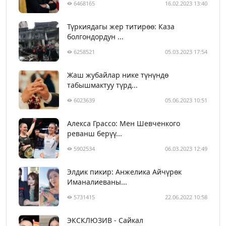
6468165
16.02.2023 13:40
Түркиядагы жер титирөө: Каза
болгондордун ...
6258521
05.03.2023 17:54
Жаш жубайлар нике түнүндө
табышмактуу түрд...
6023639
05.06.2023 10:51
Алекса Грассо: Мен Шевченкого
реванш берүү...
5902534
06.03.2023 12:49
Элдик пикир: Анжелика Айчүрөк
Иманалиеваны...
5731415
22.06.2022 10:58
ЭКСКЛЮЗИВ - Сайкал