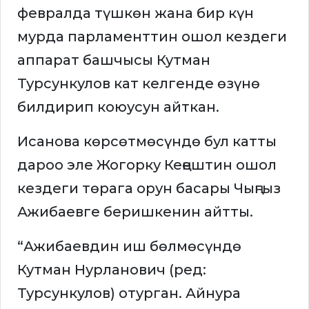
февралда түшкөн жана бир күн
мурда парламенттин ошол кездеги
аппарат башчысы Кутман
Турсункулов кат келгенде өзүнө
билдирип коюусун айткан.
Исанова көрсөтмөсүндө бул катты
дароо эле Жогорку Кеңештин ошол
кездеги төрага орун басары Чыңгыз
Ажибаевге беришкенин айтты.
“Ажибаевдин иш бөлмөсүндө
Кутман Нурланович (ред:
Турсункулов) отурган. Айнура