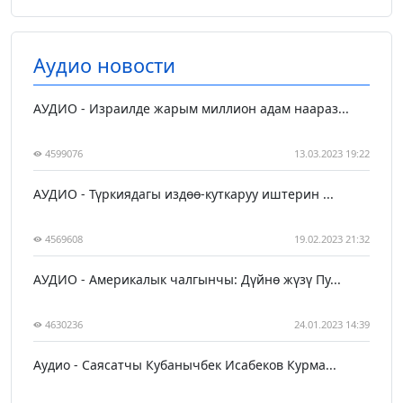
Аудио новости
АУДИО - Израилде жарым миллион адам наараз...
4599076
13.03.2023 19:22
АУДИО - Түркиядагы издөө-куткаруу иштерин ...
4569608
19.02.2023 21:32
АУДИО - Америкалык чалгынчы: Дүйнө жүзү Пу...
4630236
24.01.2023 14:39
Аудио - Саясатчы Кубанычбек Исабеков Курма...