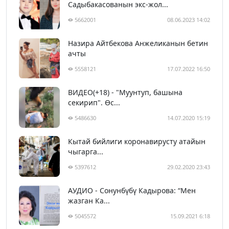
Садыбакасованын экс-жол...
5662001
08.06.2023 14:02
Назира Айтбекова Анжеликанын бетин
ачты
5558121
17.07.2022 16:50
ВИДЕО(+18) - "Муунтуп, башына
секирип". Өс...
5486630
14.07.2020 15:19
Кытай бийлиги коронавирусту атайын
чыгарга...
5397612
29.02.2020 23:43
АУДИО - Сонунбүбү Кадырова: “Мен
жазган Ка...
5045572
15.09.2021 6:18