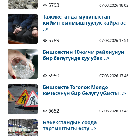
5793
07.08.2026 18:02
Тажикстанда мунапыстан
кийин кылмыштуулук кайра өс
..>
5789
07.08.2026 17:51
Бишкектин 10-кичи районунун
бир бөлүгүндө суу убак ..>
5950
07.08.2026 17:46
Бишкекте Тоголок Молдо
көчөсүнүн бир бөлүгү убакты ..>
6652
07.08.2026 17:43
Өзбекстандын соода
тартыштыгы өстү ..>