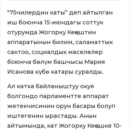
"75чилердин каты” деп айтылган
иш боюнча 15-июндагы соттук
отурумда Жогорку Кеңештин
аппаратынын билим, саламаттык
сактоо, социалдык маселелер
боюнча бөлүм башчысы Мария
Исанова күбө катары суралды.
Ал катка байланыштуу окуя
болгондо парламентте аппарат
жетекчисинин орун басары болуп
иштегенин ырастады. Анын
айтымында, кат Жогорку Кеңешке 10-